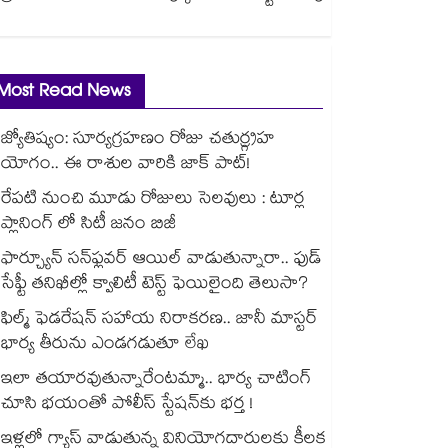
Most Read News
జ్యోతిష్యం: సూర్యగ్రహణం రోజు చతుర్గ్రహ
యోగం.. ఈ రాశుల వారికి జాక్ పాట్!
రేపటి నుంచి మూడు రోజులు సెలవులు : టూర్ల
ప్లానింగ్ లో సిటీ జనం బిజీ
ఫార్చ్యూన్ సన్‌ఫ్లవర్ ఆయిల్ వాడుతున్నారా.. ఫుడ్
సేఫ్టీ తనిఖీల్లో క్వాలిటీ టెస్ట్ ఫెయిలైంది తెలుసా?
ఫిల్మ్ ఫెడరేషన్ సహాయ నిరాకరణ.. జానీ మాస్టర్
భార్య తీరును ఎండగడుతూ లేఖ
ఇలా తయారవుతున్నారేంటమ్మా.. భార్య చాటింగ్
చూసి భయంతో పోలీస్ స్టేషన్⁫కు భర్త !
ఇళ్లలో గ్యాస్ వాడుతున్న వినియోగదారులకు కీలక