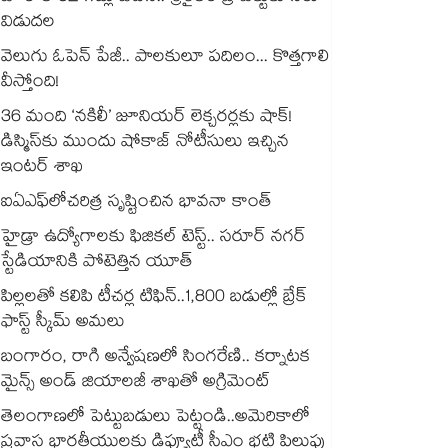
విడుదల
వెలుగు ఓపెన్ పేజీ.. పాలకులూ పదిలం... కొత్తగాలి
వీస్తోంది!
36 మంది ‘నకిలీ’ జూనియర్ లెక్చరర్లకు షాక్!
డిస్మిస్⁭కు ముందు షోకాజ్ నోటీసులు ఇచ్చిన
ఇంటర్ శాఖ
ఐఏఎఫ్‌‌లోచరిత్ర సృష్టించిన భావనా కాంత్‌‌
హైడ్రా ఉద్యోగాలకు ఫిజికల్ టెస్ట్.. సరూర్ నగర్
స్టేడియానికి పోటెత్తిన యూత్
పిల్లలతో కలిపి టీచర్ల టిఫిన్..1,800 బడుల్లో బ్రేక్
ఫాస్ట్ స్కీమ్ అమలు
బంగారం, రాగి అన్వేషణలో సింగరేణి.. కర్నాటక
మైన్స్ అండ్ జియాలజీ శాఖతో అగ్రిమెంట్
తెలంగాణలో పెట్టుబడులు పెట్టండి..అమెరికాలో
ప్రవాస భారతీయులకు డిప్యూటీ సీఎం భట్టి పిలుపు