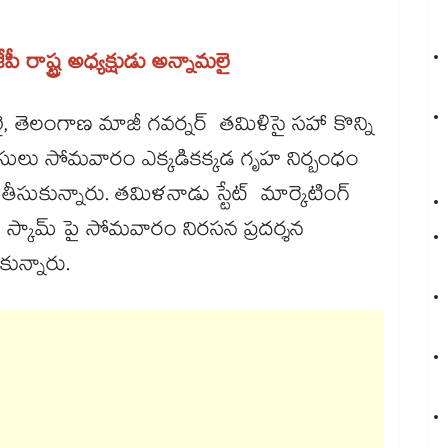
ేపీ రాష్ట్ర అధ్యక్షుడు అన్నామలై
లై, తెలంగాణ మాజీ గవర్నర్ తమిళిసై సహా కొన్ని
ీసులు సోమవారం ఎక్కడికక్కడ గృహ నిర్బంధం
సుకున్నారు. తమిళనాడు స్టేట్ మార్కెటింగ్
కర్ స్కామ్ పై సోమవారం నిరసన ప్రదర్శన
ుకున్నారు.