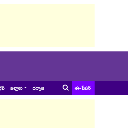
ైఫ్
జిల్లాలు
దర్వాజ
ఈ-పేపర్