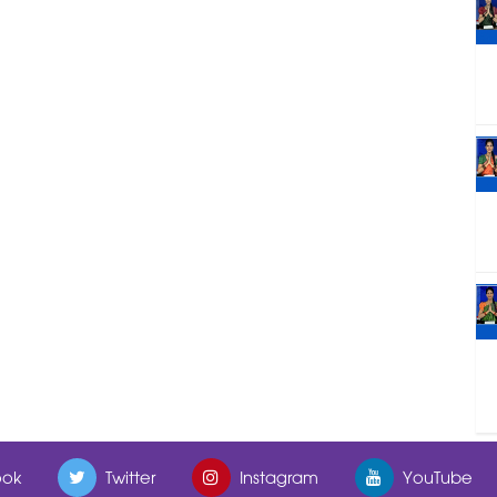
ok
Twitter
Instagram
YouTube