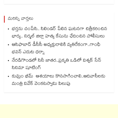
మరిన్ని వార్తలు
భర్తను చంపేసి.. సిలిండర్ పేలిన ఘటనగా చిత్రీకరించిన
భార్య.. నిర్మల్ జిల్లా హత్య కేసును ఛేదించిన పోలీసులు
ఆసిఫాబాద్ డీసీసీ అధ్యక్షురాలికి వ్యతిరేకంగా..గాంధీ
భవన్ ఎదుట ధర్నా
నేరడిగొండలో సినీ జాతర..ప్రకృతి ఒడిలో విశ్వక్ సేన్
సినిమా షూటింగ్
కుమ్రం భీమ్‌ ఆశయాలు కొనసాగించాలి..ఆదివాసీలకు
మంత్రి వివేక్‌ వెంకటస్వామి పిలుపు