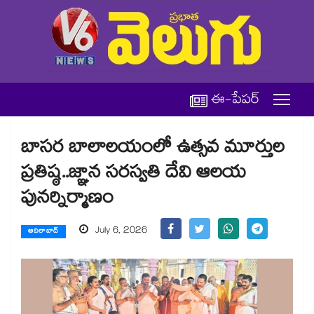
ఈ-పేపర్
బాసర బాలాలయంలో ఉత్సవ మూర్తుల
ప్రతిష్ఠ..జ్ఞాన సరస్వతి దేవి ఆలయ
పునర్నిర్మాణం
July 6, 2026
ఆదిలాబాద్