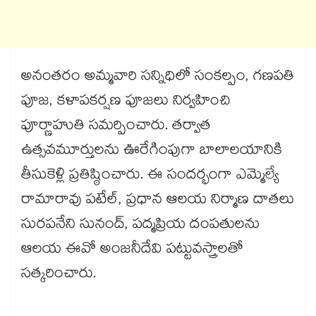
అనంతరం అమ్మవారి సన్నిధిలో సంకల్పం, గణపతి
పూజ, కళాపకర్షణ పూజలు నిర్వహించి
పూర్ణాహుతి సమర్పించారు. తర్వాత
ఉత్సవమూర్తులను ఊరేగింపుగా బాలాలయానికి
తీసుకెళ్లి ప్రతిష్ఠించారు. ఈ సందర్భంగా ఎమ్మెల్యే
రామారావు పటేల్‌‌‌‌‌‌‌‌, ప్రధాన ఆలయ నిర్మాణ దాతలు
సురపనేని సునంద్‌‌‌‌‌‌‌‌, పద్మప్రియ దంపతులను
ఆలయ ఈవో అంజనీదేవి పట్టువస్త్రాలతో
సత్కరించారు.