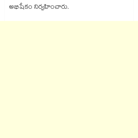
అభిషేకం నిర్వహించారు.