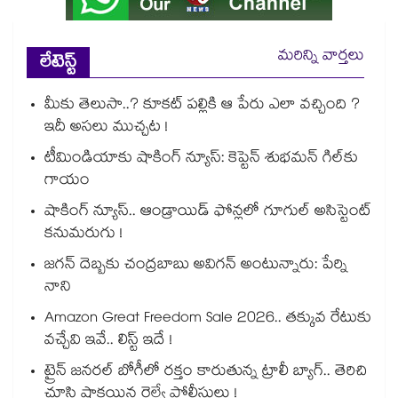
మరిన్ని వార్తలు
లేటెస్ట్
మీకు తెలుసా..? కూకట్ పల్లికి ఆ పేరు ఎలా వచ్చింది ?
ఇదీ అసలు ముచ్చట !
టీమిండియాకు షాకింగ్ న్యూస్: కెప్టెన్ శుభమన్ గిల్‎కు
గాయం
షాకింగ్ న్యూస్.. ఆండ్రాయిడ్ ఫోన్లలో గూగుల్ అసిస్టెంట్
కనుమరుగు !
జగన్ దెబ్బకు చంద్రబాబు అవిగన్ అంటున్నారు: పేర్ని
నాని
Amazon Great Freedom Sale 2026.. తక్కువ రేటుకు
వచ్చేవి ఇవే.. లిస్ట్ ఇదే !
ట్రైన్ జనరల్ బోగీలో రక్తం కారుతున్న ట్రాలీ బ్యాగ్.. తెరిచి
చూసి షాకయిన రైల్వే పోలీసులు !