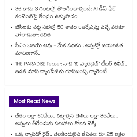
36 కాదు 3 గంటల్లో తొలగించాల్సిందే: AI డీప్ ఫేక్
కంటెంట్‎పై కేంద్రం ఉక్కుపాదం
బీసీలకు చట్ట సభల్లో 50 శాతం రిజర్వేషన్లు వచ్చే వరకూ
పోరాడుతా: కవిత
సీఎం విజయ్ ఆవు - మేక పథకం : అప్పట్లో జయలలిత
మాదిరిగానే..
THE PARADISE Teaser: నాని ‘ది ప్యారడైజ్‌‌’ టీజర్ రిలీజ్..
జడల్ మాస్ ర్యాంపేజ్‌కు గూస్‌బంప్స్ గ్యారెంటీ
Most Read News
జీతం లక్షా 60వేలు.. కట్టాల్సిన EMIలు లక్షా 85వేలు..
అప్పులు తీరేందుకు సలహాలు కోరిన టెక్కీ
ఒక్క ర్యాపిడో రైడ్.. తలకిందులైన జీవితం: రూ.25 లక్షల