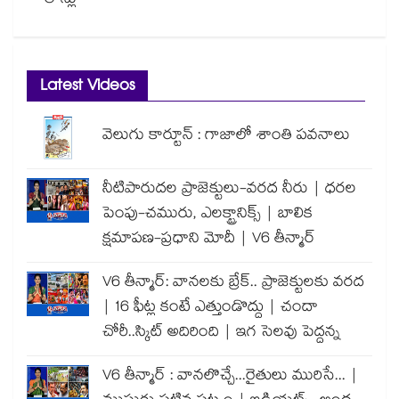
లోన్లు
Latest Videos
వెలుగు కార్టూన్ : గాజాలో శాంతి పవనాలు
నీటిపారుదల ప్రాజెక్టులు-వరద నీరు | ధరల
పెంపు-చమురు, ఎలక్ట్రానిక్స్ | బాలిక
క్షమాపణ-ప్రధాని మోదీ | V6 తీన్మార్
V6 తీన్మార్: వానలకు బ్రేక్.. ప్రాజెక్టులకు వరద
| 16 ఫీట్ల కంటే ఎత్తుండొద్దు | చందా
చోరీ..స్కిట్ అదిరింది | ఇగ సెలవు పెద్దన్న
V6 తీన్మార్ : వానలొచ్చే...రైతులు మురిసే... |