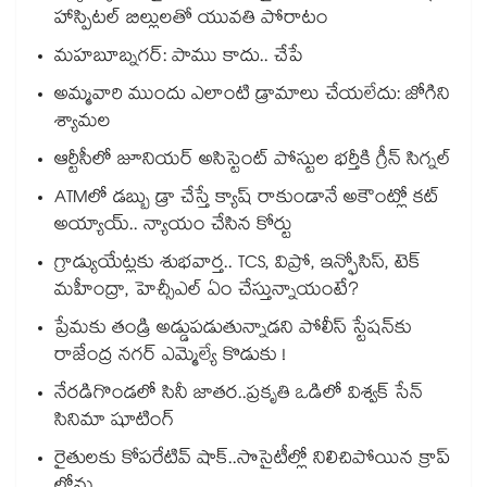
హాస్పిటల్ బిల్లులతో యువతి పోరాటం
మహబూబ్నగర్: పాము కాదు.. చేపే
అమ్మవారి ముందు ఎలాంటి డ్రామాలు చేయలేదు: జోగిని
శ్యామల
ఆర్టీసీలో జూనియర్ అసిస్టెంట్‌‌ పోస్టుల భర్తీకి గ్రీన్‌‌ సిగ్నల్
ATMలో డబ్బు డ్రా చేస్తే క్యాష్ రాకుండానే అకౌంట్లో కట్
అయ్యాయ్.. న్యాయం చేసిన కోర్టు
గ్రాడ్యుయేట్లకు శుభవార్త.. TCS, విప్రో, ఇన్ఫోసిస్, టెక్
మహీంద్రా, హెచ్సీఎల్ ఏం చేస్తున్నాయంటే?
ప్రేమకు తండ్రి అడ్డుపడుతున్నాడని పోలీస్ స్టేషన్⁪కు
రాజేంద్ర నగర్ ఎమ్మెల్యే కొడుకు !
నేరడిగొండలో సినీ జాతర..ప్రకృతి ఒడిలో విశ్వక్ సేన్
సినిమా షూటింగ్
రైతులకు కోపరేటివ్ షాక్..సొసైటీల్లో నిలిచిపోయిన క్రాప్