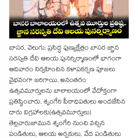
బాసర, వెలుగు: ప్రసిద్ధ పుణ్యక్షేత్రం బాసర జ్ఞాన
సరస్వతి దేవి ఆలయ పునర్నిర్మాణంలో భాగంగా
ఆదివారం నిర్వహించిన కళాపకర్షణ పూజలు
వైభవంగా జరిగాయి. అనంతరం
ఉత్సవమూర్తులను బాలాలయంలో వేదోక్తంగా
ప్రతిష్ఠించారు. శృంగేరి పీఠాధిపతులు అందజేసిన
దారు విగ్రహాలకు(ఉత్సవమూర్తులు)
తెల్లవారుజామున శృంగేరి నుంచి వచ్చిన
పండితులు, ఆలయ అర్చకులు, వేద పండితులు