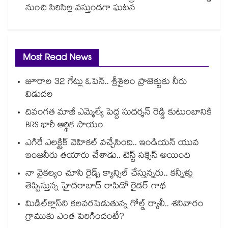
నుంచి సిరిసిల్ల వస్తుండగా ఘటన
Most Read News
జూరాల 32 గేట్లు ఓపెన్.. శ్రీశైలం ప్రాజెక్టుకు నీరు
విడుదల
దివంగత మాజీ ఎమ్మెల్యే పెద్ద సుదర్శన్ రెడ్డి కుటుంబానికి
BRS భారీ ఆర్థిక సాయం
ఎగిరే ఎలక్ట్రిక్ వెహికల్ వచ్చేసింది.. ఇండియన్ యువ
ఇంజనీరు తయారు చేశాడు.. టెస్ట్ సక్సెస్ అయింది
నా వైకల్యం చూసి రైడ్స్ క్యాన్సిల్ చేస్తున్నరు.. కన్నీళ్లు
తెప్పిస్తున్న హైదరాబాద్ రాపిడో రైడర్ గాథ
మిడిల్‌క్లాస్‌ని కలవరపెడుతున్న గోల్డ్ ర్యాలీ.. శనివారం
గ్రాముకు ఎంత పెరిగిందంటే?