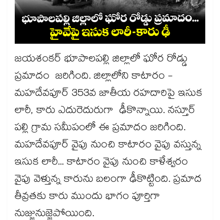
జయశంకర్ భూపాలపల్లి జిల్లాలో ఘోర రోడ్డు
ప్రమాదం జరిగింది. జిల్లాలోని కాటారం -
మహదేవపూర్ 353వ జాతీయ రహదారిపై ఇసుక
లారీ, కారు ఎదురెదురుగా ఢీకొన్నాయి. నస్తూర్
పల్లి గ్రామ సమీపంలో ఈ ప్రమాదం జరిగింది.
మహదేవపూర్ వైపు నుంచి కాటారం వైపు వస్తున్న
ఇసుక లారీ... కాటారం వైపు నుంచి కాళేశ్వరం
వైపు వెళ్తున్న కారును బలంగా ఢీకొట్టింది. ప్రమాద
తీవ్రతకు కారు ముందు భాగం పూర్తిగా
నుజ్జునుజ్జైపోయింది.