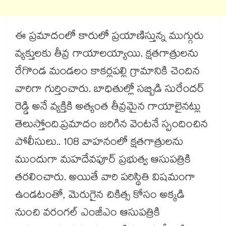
ఈ ప్రమాదంలో కారులో ప్రయాణిస్తున్న ముగ్గురు
వ్యక్తులకు తీవ్ర గాయాలయ్యాయి. క్షతగాత్రులను
రేగొండ మండలం కాకర్లపల్లి గ్రామానికి చెందిన
వారిగా గుర్తించారు. బాధితుల్లో సబ్బిడి సురేందర్
రెడ్డి అనే వ్యక్తికి అత్యంత తీవ్రమైన గాయాలైనట్లు
తెలుస్తోంది.ప్రమాదం జరిగిన వెంటనే స్పందించిన
పోలీసులు.. 108 వాహనంలో క్షతగాత్రులను
ముందుగా మహదేవపూర్ ప్రభుత్వ ఆసుపత్రికి
తరలించారు. అయితే వారి పరిస్థితి విషమంగా
ఉండటంతో, మెరుగైన చికిత్స కోసం అక్కడి
నుంచి వరంగల్ ఎంజీఎం ఆసుపత్రికి