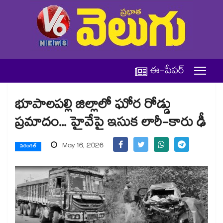
ఈ-పేపర్
భూపాలపల్లి జిల్లాలో ఘోర రోడ్డు
ప్రమాదం... హైవేపై ఇసుక లారీ-కారు ఢీ
May 16, 2026
వరంగల్