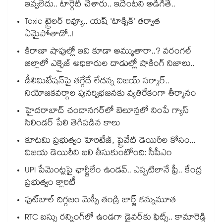
ఇవ్వలేదు.. టార్గెట్ చేశారు.. ఇదేంటని అడిగితే..
Toxic ట్రైలర్ రివ్యూ.. యష్ ‘టాక్సిక్’ తర్వాత
ఏమైపోతాడో..!
కిరాణా షాపుల్లో ఇవి కూడా అమ్ముతారా..? వరంగల్
జిల్లాలో ఎక్సైజ్ అధికారుల దాడుల్లో షాకింగ్ నిజాలు..
డీలిమిటేషన్‎పై తగ్గేదే లేదన్న విజయ్ సర్కార్..
నియోజకవర్గాల పునర్విభజనకు వ్యతిరేకంగా తీర్మానం
హైదరాబాద్⁪ చందానగర్⁫లో బెలూన్లలో నింపే గ్యాస్
సిలిండర్ పేలి తెగిపడిన కాలు
కూటమి ప్రభుత్వం హెరిటేజ్, ప్రైవేట్ డెయిరీల కోసం...
విజయ డెయిరీని బలి తీసుకుంటోంది: సీపీఎం
UPI పేమెంట్లపై ఛార్జీలేం ఉండవ్.. ఎప్పటిలానే ఫ్రీ.. కేంద్ర
ప్రభుత్వం క్లారిటీ
ఫుట్‎బాల్ దిగ్గజం మెస్సీ తండ్రి జార్జ్ కన్నుమూత
RTC బస్సు రన్నింగ్⁫లో ఉండగా డ్రైవర్‌కు ఫిట్స్.. కామారెడ్డి