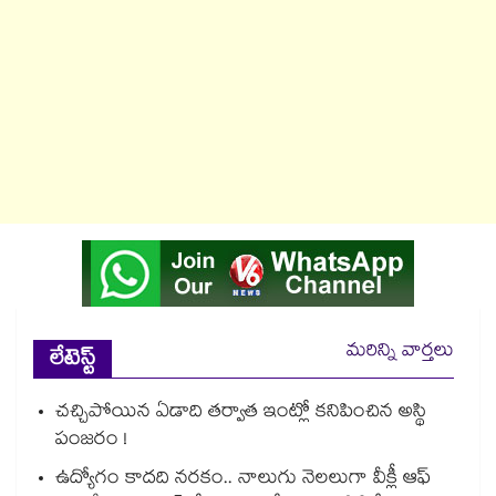
మరిన్ని వార్తలు
లేటెస్ట్
చచ్చిపోయిన ఏడాది తర్వాత ఇంట్లో కనిపించిన అస్థి
పంజరం !
ఉద్యోగం కాదది నరకం.. నాలుగు నెలలుగా వీక్లీ ఆఫ్