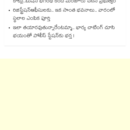
కోట్లు..మిషన్ భగీరథ కింద మంజూరు చేసిన ప్రభుత్వం
రిజిస్ట్రేషన్ఆఫీసులకు.. ఇక సొంత భవనాలు.. వారంలో
స్థలాల ఎంపిక పూర్తి
ఇలా తయారవుతున్నారేంటమ్మా.. భార్య చాటింగ్ చూసి
భయంతో పోలీస్ స్టేషన్⁫కు భర్త !