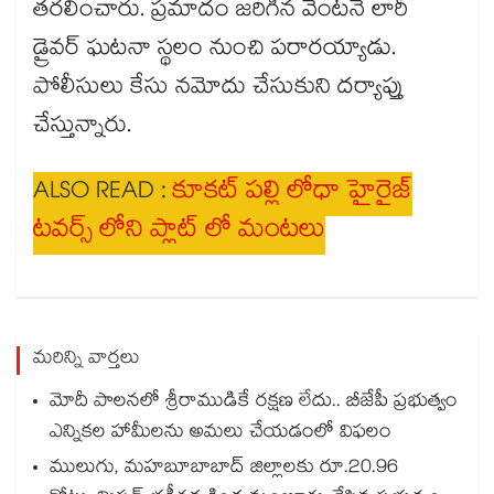
తరలించారు. ప్రమాదం జరిగిన వెంటనే లారీ
డ్రైవర్ ఘటనా స్థలం నుంచి పరారయ్యాడు.
పోలీసులు కేసు నమోదు చేసుకుని దర్యాప్తు
చేస్తున్నారు.
ALSO READ :
కూకట్ పల్లి లోధా హైరైజ్
టవర్స్ లోని ప్లాట్ లో మంటలు
మరిన్ని వార్తలు
మోదీ పాలనలో శ్రీరాముడికే రక్షణ లేదు.. బీజేపీ ప్రభుత్వం
ఎన్నికల హామీలను అమలు చేయడంలో విఫలం
ములుగు, మహబూబాబాద్ జిల్లాలకు రూ.20.96