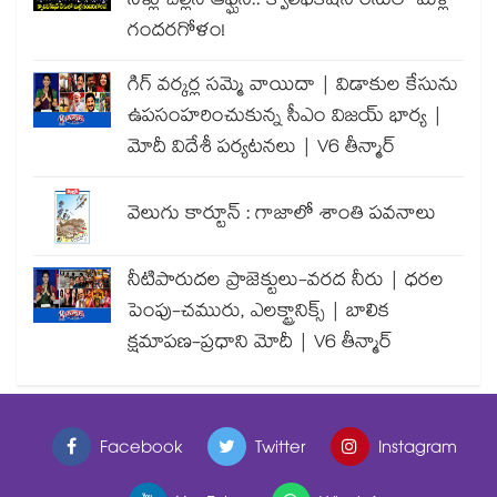
నీళ్లు చల్లిన ఆఫ్ఘన్.. క్వాలిఫికేషన్ రేసులో మళ్లీ
గందరగోళం!
గిగ్ వర్కర్ల సమ్మె వాయిదా | విడాకుల కేసును
ఉపసంహరించుకున్న సీఎం విజయ్ భార్య |
మోదీ విదేశీ పర్యటనలు | V6 తీన్మార్
వెలుగు కార్టూన్ : గాజాలో శాంతి పవనాలు
నీటిపారుదల ప్రాజెక్టులు-వరద నీరు | ధరల
పెంపు-చమురు, ఎలక్ట్రానిక్స్ | బాలిక
క్షమాపణ-ప్రధాని మోదీ | V6 తీన్మార్
Facebook
Twitter
Instagram