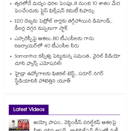
త్వరలోనే మద్యం ధ‌‌ర‌‌ల పెంపు!..8 నుంచి 10 శాతం మేర
పెంచేందుకు ప్రైస్ ఫిక్సేష‌‌న్ క‌‌మిటీ సిఫార్సు
E20 దెబ్బకు పెట్రోల్ కార్లకు తగ్గిపోయిన డిమాండ్..
డీలర్ల దగ్గర కుప్పలుగా స్టాక్
ఎస్సారెస్పీపై ఆశలు..80 టీఎంసీలకు గాను
రిజర్వాయర్‌‌‌‌‌‌‌‌‌‌‌‌‌‌‌‌లో 40 టీఎంసీల నీరు
Samantha: కన్నీళ్లు పెట్టుకున్న సమంత.. వైరల్ వీడియో
చూసి ఫ్యాన్స్ ఎమోషనల్!
హైడ్రా ఉద్యోగాలకు ఫిజికల్ టెస్ట్.. సరూర్ నగర్
స్టేడియానికి పోటెత్తిన యూత్
Latest Videos
అయ్యో పాపం.. వెస్టిండీస్ వరల్డ్‌కప్ ఆశలపై