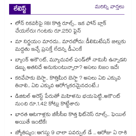
మరిన్ని వార్తలు
లేటెస్ట్
లోన్ రికవరీపై RBI కొత్త రూల్స్.. ఇక ఫోన్ బ్లాక్
చేయలేరు! గంటకు రూ.250 ఫైన్
మా నిర్ణయం మారదు.. మారబోదు: డీలిమిటేషన్ బిల్లుకు
మద్దతు ఇచ్చే ప్రసక్తే లేదన్న డీఎంకే
బ్యాంక్ అకౌంట్, మ్యూచువల్ ఫండ్‌లో నామినీ ఉన్నాడని
డబ్బు అతనిదే అనుకుంటున్నారా? అసలు నిజం ఇదే!
కరివేపాకు బెస్టా.. కొత్తిమీర బెస్టా ? అసలు ఏది ఎక్కువ
తినాలి.. ఏది ఎక్కువ ఆరోగ్యకరమైనదంటే..!
డిజిటల్ అరెస్ట్ పేరుతో మహిళను భయపెట్టి..అకౌంట్
నుంచి రూ.1.42 కోట్లు కొట్టేశారు
భారత ఆటగాళ్లకు బీసీసీఐ కొత్త ఫిట్‌నెస్ రూల్స్.. ఫెయిల్
అయితే ఇంటికే!
జ్యోతిష్యం: ఆగస్టు 9 చాలా పవర్ఫుల్ డే .. ఆరోజు ఏ రాశి