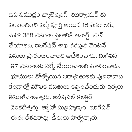
ణప సముద్రం బ్యాలెన్సింగ్ రిజర్వాయర్ కు
సంబంధించి సర్వే పూర్తి అయిన 18 ఎకరాలకు,
మరో 388 ఎకరాల స్థలానికి అవార్డ్ పాస్
చేయాలని, ఇరిగేషన్ శాఖ తరపున వెంటనే
పనులు ప్రారంభించాలని ఆదేశించారు. మిగిలిన
197 ఎకరాలకు సర్వే చేయించాలని సూచించారు.
భూములు కోల్పోయిన నిర్వాసితులకు పునరావాస
కేంద్రాల్లో మౌలిక వసతులు కల్పించేందుకు చర్యలు
తీసుకోవాలన్నారు. అడిషనల్​ కలెక్టర్
వెంకటేశ్వర్లు, ఆర్డీవో సుబ్రహ్మణ్యం, ఇరిగేషన్
ఈఈ కేశవరావు, డీఈలు పాల్గొన్నారు.