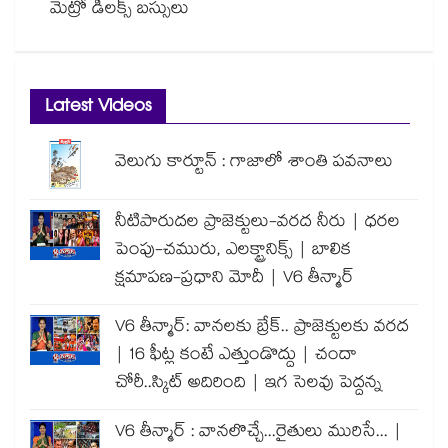
మెట్రో డీలక్స్ బస్సులు
Latest Videos
వెలుగు కార్టూన్ : గాజాలో శాంతి పవనాలు
నీటిపారుదల ప్రాజెక్టులు-వరద నీరు | ధరల
పెంపు-చమురు, ఎలక్ట్రానిక్స్ | బాలిక
క్షమాపణ-ప్రధాని మోదీ | V6 తీన్మార్
V6 తీన్మార్: వానలకు బ్రేక్.. ప్రాజెక్టులకు వరద
| 16 ఫీట్ల కంటే ఎత్తుండొద్దు | చందా
చోరీ..స్కిట్ అదిరింది | ఇగ సెలవు పెద్దన్న
V6 తీన్మార్ : వానలొచ్చే...రైతులు మురిసే... |