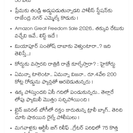
50 వేలు
ప్రేమకు తండ్రి అడ్డుపడుతున్నాడని పోలీస్ స్టేషన్⁪కు
రాజేంద్ర నగర్ ఎమ్మెల్యే కొడుకు !
Amazon Great Freedom Sale 2026.. తక్కువ రేటుకు
వచ్చేవి ఇవే.. లిస్ట్ ఇదే !
మియాపూర్ సంతోష్ దాబాకు వెళ్తుంటారా..? ఇది
తెలిస్తే...!
కోర్టుకు వస్తారని రాత్రికి రాత్రే కూల్చేస్తారా? : హైకోర్టు
ఏమన్నా టాలెంటా.. ఏమన్నా విజనా.. రూ.4వేల 200
కోట్ల రోడ్డును ఫ్యాన్లతో ఆరబెడుతున్నరు !
ఉక్క పోస్తుందని ఏసీ గదిలో పండుకున్నరు.. తెల్లారే
లోపు ఫ్యామిలీ మొత్తం సచ్చిపోయింది !
ట్రైన్ జనరల్ బోగీలో రక్తం కారుతున్న ట్రాలీ బ్యాగ్.. తెరిచి
చూసి షాకయిన రైల్వే పోలీసులు !
మగవాళ్లకు ఆర్టీసీ బిగ్ రిలీఫ్ ..గ్రేటర్ పరిధిలో 75 కొత్త