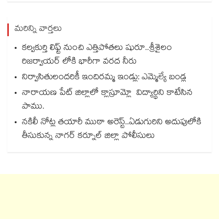
మరిన్ని వార్తలు
కల్వకుర్తి లిఫ్ట్ నుంచి ఎత్తిపోతలు షురూ..శ్రీశైలం
రిజర్వాయర్ లోకి భారీగా వరద నీరు
నిర్వాసితులందరికీ ఇందిరమ్మ ఇండ్లు: ఎమ్మెల్యే బండ్ల
నారాయణ పేట్ జిల్లాలో క్లాస్రూమ్లో విద్యార్థిని కాటేసిన
పాము.
నకిలీ నోట్ల తయారీ ముఠా అరెస్ట్..ఏడుగురిని అదుపులోకి
తీసుకున్న నాగర్ కర్నూల్ జిల్లా పోలీసులు