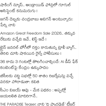
షాకింగ్ న్యూస్.. ఆండ్రాయిడ్ ఫోన్లలో గూగుల్
అసిస్టెంట్ కనుమరుగు !
జగన్ దెబ్బకు చంద్రబాబు అవిగన్ అంటున్నారు:
పేర్ని నాని
Amazon Great Freedom Sale 2026.. తక్కువ
రేటుకు వచ్చేవి ఇవే.. లిస్ట్ ఇదే !
ట్రైన్ జనరల్ బోగీలో రక్తం కారుతున్న ట్రాలీ బ్యాగ్..
తెరిచి చూసి షాకయిన రైల్వే పోలీసులు !
36 కాదు 3 గంటల్లో తొలగించాల్సిందే: AI డీప్ ఫేక్
కంటెంట్‎పై కేంద్రం ఉక్కుపాదం
బీసీలకు చట్ట సభల్లో 50 శాతం రిజర్వేషన్లు వచ్చే
వరకూ పోరాడుతా: కవిత
సీఎం విజయ్ ఆవు - మేక పథకం : అప్పట్లో
జయలలిత మాదిరిగానే..
THE PARADISE Teaser: నాని ‘ది ప్యారడైజ్‌‌’ టీజర్