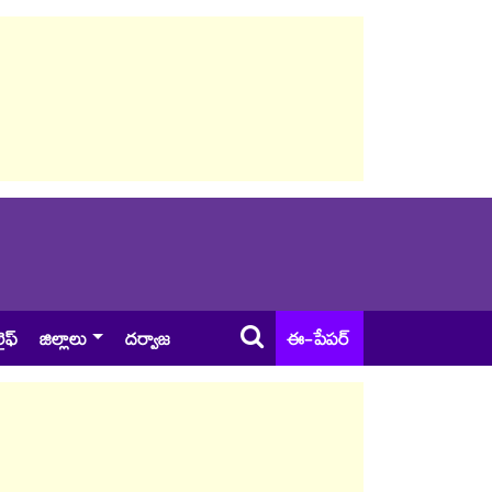
ైఫ్
జిల్లాలు
దర్వాజ
ఈ-పేపర్