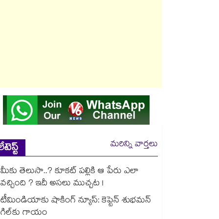
మరిన్ని వార్తలు
లేటెస్ట్
మీకు తెలుసా..? కూకట్ పల్లికి ఆ పేరు ఎలా
వచ్చింది ? ఇదీ అసలు ముచ్చట !
టీమిండియాకు షాకింగ్ న్యూస్: కెప్టెన్ శుభమన్
గిల్‎కు గాయం