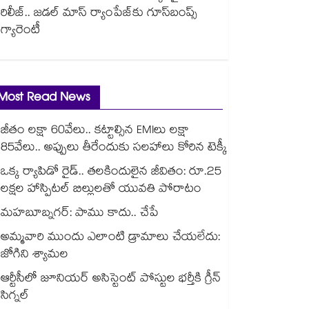
రిలీజ్.. జడల్ మాస్ ర్యాంపేజ్‌కు గూస్‌బంప్స్
గ్యారెంటీ
Most Read News
జీతం లక్షా 60వేలు.. కట్టాల్సిన EMIలు లక్షా
85వేలు.. అప్పులు తీరేందుకు సలహాలు కోరిన టెక్కీ
ఒక్క ర్యాపిడో రైడ్.. తలకిందులైన జీవితం: రూ.25
లక్షల హాస్పిటల్ బిల్లులతో యువతి పోరాటం
మహబూబ్నగర్: పాము కాదు.. చేపే
అమ్మవారి ముందు ఎలాంటి డ్రామాలు చేయలేదు:
జోగిని శ్యామల
ఆర్టీసీలో జూనియర్ అసిస్టెంట్‌‌ పోస్టుల భర్తీకి గ్రీన్‌‌
సిగ్నల్