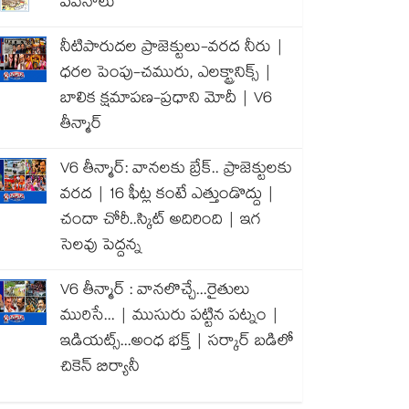
పవనాలు
నీటిపారుదల ప్రాజెక్టులు-వరద నీరు |
ధరల పెంపు-చమురు, ఎలక్ట్రానిక్స్ |
బాలిక క్షమాపణ-ప్రధాని మోదీ | V6
తీన్మార్
V6 తీన్మార్: వానలకు బ్రేక్.. ప్రాజెక్టులకు
వరద | 16 ఫీట్ల కంటే ఎత్తుండొద్దు |
చందా చోరీ..స్కిట్ అదిరింది | ఇగ
సెలవు పెద్దన్న
V6 తీన్మార్ : వానలొచ్చే...రైతులు
మురిసే... | ముసురు పట్టిన పట్నం |
ఇడియట్స్...అంధ భక్త్ | సర్కార్ బడిలో
చికెన్ బిర్యానీ