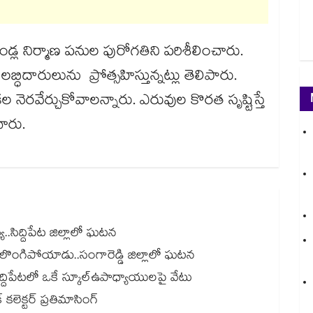
ల నిర్మాణ పనుల పురోగతిని పరిశీలించారు.
్ధిదారులును ప్రోత్సహిస్తున్నట్లు తెలిపారు.
ల నెరవేర్చుకోవాలన్నారు. ఎరువుల కొరత సృష్టిస్తే
చారు.
.సిద్దిపేట జిల్లాలో ఘటన
కులొంగిపోయాడు..సంగారెడ్డి జిల్లాలో ఘటన
న్.. సిద్దిపేటలో ఒకే స్కూల్ఉపాధ్యాయులపై వేటు
కలెక్టర్ ప్రతిమాసింగ్