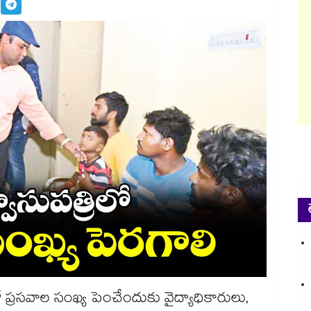
లో ప్రసవాల సంఖ్య పెంచేందుకు వైద్యాధికారులు,