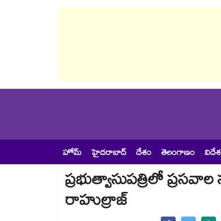
హోమ్
హైదరాబాద్
దేశం
తెలంగాణం
విదే
ప్రభుత్వాసుపత్రిలో ప్రసవాల 
రాహుల్రాజ్