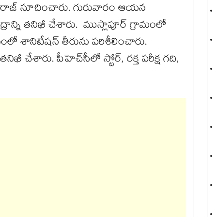
హుల్​రాజ్​ సూచించారు. గురువారం ఆయన
ద్రాన్ని తనిఖీ చేశారు. ముస్లాపూర్ గ్రామంలో
మంలో శానిటేషన్ తీరును పరిశీలించారు.
ఖీ చేశారు. పీహెచ్​సీలో స్టోర్, రక్త పరీక్ష గది,