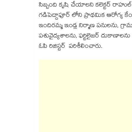
సిబ్బంది కృషి చేయాలని కలెక్టర్​ రా
గడిపెద్దాపూర్ లోని ప్రాథమిక ఆరోగ్య కేం
ఇందిరమ్మ ఇండ్ల నిర్మాణ పనులను, గ్రా
పశువైద్యశాలను, ఫర్టిలైజర్ దుకాణాలను తని
ఓపి రిజిస్టర్ పరిశీలించారు.