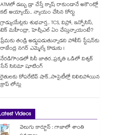
ATMలో డబ్బు డ్రా చేస్తే క్యాష్ రాకుండానే అకౌంట్లో
కట్ అయ్యాయ్.. న్యాయం చేసిన కోర్టు
గ్రాడ్యుయేట్లకు శుభవార్త.. TCS, విప్రో, ఇన్ఫోసిస్,
టెక్ మహీంద్రా, హెచ్సీఎల్ ఏం చేస్తున్నాయంటే?
ప్రేమకు తండ్రి అడ్డుపడుతున్నాడని పోలీస్ స్టేషన్⁪కు
రాజేంద్ర నగర్ ఎమ్మెల్యే కొడుకు !
నేరడిగొండలో సినీ జాతర..ప్రకృతి ఒడిలో విశ్వక్
సేన్ సినిమా షూటింగ్
రైతులకు కోపరేటివ్ షాక్..సొసైటీల్లో నిలిచిపోయిన
క్రాప్ లోన్లు
Latest Videos
వెలుగు కార్టూన్ : గాజాలో శాంతి