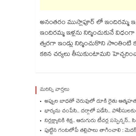
అనంతరం ముస్లాపూర్ లో ఇందిరమ్మ ఇండ్
ఇందిరమ్మ ఇళ్లను నిర్మించుకునే విధంగా లబ
త్వరగా ఇండ్లు నిర్మించుకొని సొంతింటి క
కఠిన చర్యలు తీసుకుంటామని హెచ్చరిం
మరిన్ని వార్తలు
అప్పుల బాధతో చెరువులో దూకి రైతు ఆత్మహత్య.
భార్యను చంపేసి.. దర్గాలో పడేసి.. పోలీసుల
నిర్లక్ష్యానికి శిక్ష.. ఆరుగురు టీచర్ల సస్పెన్ష
పుట్టిన గంటలోపే తల్లిపాలు తాగించాలి : మెదక్ 