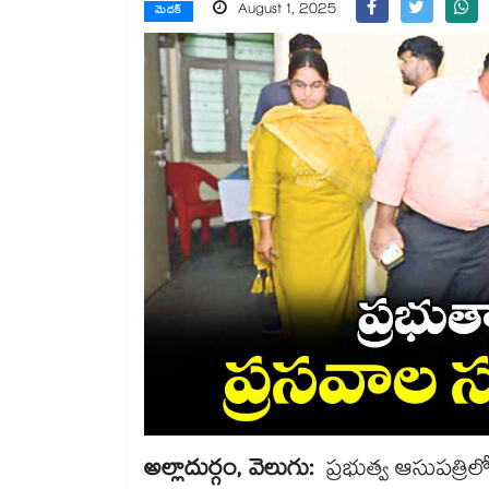
August 1, 2025
మెదక్
అల్లాదుర్గం, వెలుగు:
ప్రభుత్వ ఆసుపత్రి