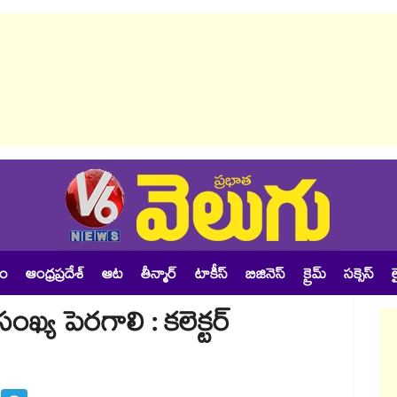
శం
ఆంధ్రప్రదేశ్
ఆట
తీన్మార్
టాకీస్
బిజినెస్
క్రైమ్
సక్సెస్
ల
సంఖ్య పెరగాలి : కలెక్టర్