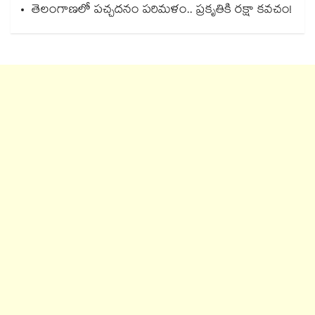
తెలంగాణలో పచ్చదనం పరిమళం.. ప్రకృతికి రక్షా కవచం!