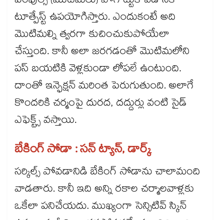
పింపుల్స్ (మొటిమలు) పోగొట్టుకోవడానికి
టూత్పేస్ట్ ఉపయోగిస్తారు. ఎందుకంటే అది
మొటిమల్ని త్వరగా కుచించుకుపోయేలా
చేస్తుంది. కానీ అలా జరగడంతో మొటిమలోని
పస్ బయటికి వెళ్లకుండా లోపలే ఉంటుంది.
దాంతో ఇన్ఫెక్షన్ మరింత పెరుగుతుంది. అలాగే
కొందరికి చర్మంపై దురద, దద్దుర్లు వంటి సైడ్
ఎఫెక్ట్స్ వస్తాయి.
బేకింగ్ సోడా : సన్ ట్యాన్, డార్క్
సర్కిల్స్ పోవడానిడి బేకింగ్ సోడాను చాలామంది
వాడతారు. కానీ ఇది అన్ని రకాల చర్మాలవాళ్లకు
ఒకేలా పనిచేయదు. ముఖ్యంగా సెన్సిటివ్ స్కిన్