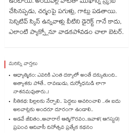
ఉంటాయి. అందువల్ల వాటితో ముఖాన్ని స్క్రబ్
చేసినప్పడు, చర్మంపై పగుళ్లు, గాట్లు పడతాయి.
సెన్సిటివ్ స్కిన్ ఉన్నవాళ్లు వీటిని డైరెక్ట్ గానే కాదు,
ఎలాంటి ప్యాక్స్లోనూ వాడకపోవడం చాలా బెటర్.
మరిన్ని వార్తలు
ఆధ్యాత్మికం: ఎవరికి ఎంత దక్కాలో అంతే దక్కుతుంది..
అత్యాశకు పోతే.. రావణుడు, దుర్యోధనుడి లాగా
నాశనమవుతారు..!
నీతికథ: పిల్లలకు నేర్పాలి.. పెద్దలు ఆచరించాలి ..ఈ ఐదు
అలవాట్లకు అందరూ దూరంగా ఉండాలి..
అడవే జీవితం..ఆచారాలే ఆత్మగౌరవం..ఇవాళ( ఆగస్టు9)
ప్రపంచ ఆదివాసీ దినోత్సవ ప్రత్యేక కథనం