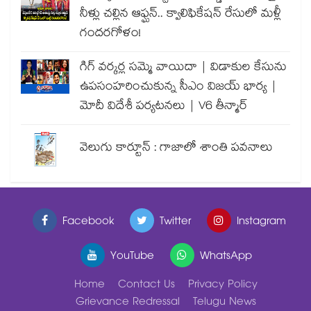
నీళ్లు చల్లిన ఆఫ్ఘన్.. క్వాలిఫికేషన్ రేసులో మళ్లీ
గందరగోళం!
గిగ్ వర్కర్ల సమ్మె వాయిదా | విడాకుల కేసును
ఉపసంహరించుకున్న సీఎం విజయ్ భార్య |
మోదీ విదేశీ పర్యటనలు | V6 తీన్మార్
వెలుగు కార్టూన్ : గాజాలో శాంతి పవనాలు
Facebook
Twitter
Instagram
YouTube
WhatsApp
Home
Contact Us
Privacy Policy
Grievance Redressal
Telugu News