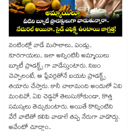
వంటింట్లో వాడే మసాలాలు.. పండ్లు..
కూరగాయలు.. ఇలా అన్నింటినీ అమ్మాయిలు
బ్యూటీ ప్రొడక్ట్స్ గా వాడేస్తుంటారు. నిజం
చెప్పాలంటే, ఆ ఫ్లేవర్లతోనే బయట ప్రొడక్ట్స్
తయారు చేస్తారు. కానీ చాలామంది అందులో ఏవి
మంచివో, ఏవి చెడ్డవో తెలుసుకోకుండా, కొత్త
సమస్యలు తెచ్చుకుంటారు. అయితే కొన్నింటిని
వేరే వాటితో కలిపి వాడాలే తప్ప నేరుగా వాడొద్దు.
అవేంటో చూద్దాం..