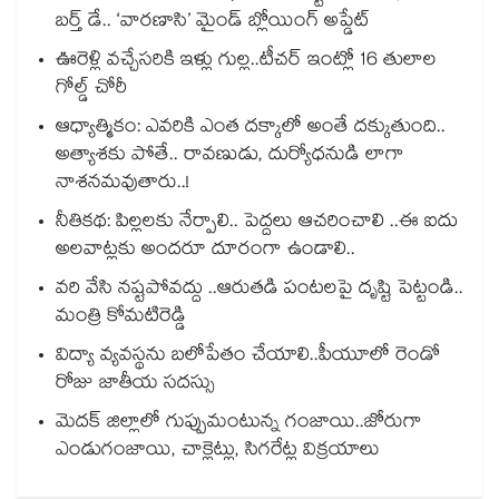
బర్త్ డే.. ‘వారణాసి’ మైండ్ బ్లోయింగ్ అప్డేట్
ఊరెళ్లి వచ్చేసరికి ఇళ్లు గుల్ల..టీచర్ ఇంట్లో 16 తులాల
గోల్డ్ చోరీ
ఆధ్యాత్మికం: ఎవరికి ఎంత దక్కాలో అంతే దక్కుతుంది..
అత్యాశకు పోతే.. రావణుడు, దుర్యోధనుడి లాగా
నాశనమవుతారు..!
నీతికథ: పిల్లలకు నేర్పాలి.. పెద్దలు ఆచరించాలి ..ఈ ఐదు
అలవాట్లకు అందరూ దూరంగా ఉండాలి..
వరి వేసి నష్టపోవద్దు ..ఆరుతడి పంటలపై దృష్టి పెట్టండి..
మంత్రి కోమటిరెడ్డి
విద్యా వ్యవస్థను బలోపేతం చేయాలి..పీయూలో రెండో
రోజు జాతీయ సదస్సు
మెదక్ జిల్లాలో గుప్పుమంటున్న గంజాయి..జోరుగా
ఎండుగంజాయి, చాక్లెట్లు, సిగరేట్ల విక్రయాలు