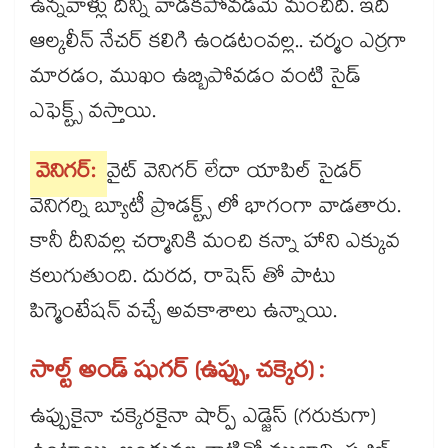
ఉన్నవాళ్లు దీన్ని వాడకపోవడమే మంచిది. ఇది
ఆల్కలీన్ నేచర్ కలిగి ఉండటంవల్ల.. చర్మం ఎర్రగా
మారడం, ముఖం ఉబ్బిపోవడం వంటి సైడ్
ఎఫెక్ట్స్ వస్తాయి.
వెనిగర్:
వైట్ వెనిగర్ లేదా యాపిల్ సైడర్
వెనిగర్ని బ్యూటీ ప్రొడక్ట్స్ లో భాగంగా వాడతారు.
కానీ దీనివల్ల చర్మానికి మంచి కన్నా హాని ఎక్కువ
కలుగుతుంది. దురద, రాషెస్ తో పాటు
పిగ్మెంటేషన్ వచ్చే అవకాశాలు ఉన్నాయి.
సాల్ట్ అండ్ షుగర్ (ఉప్పు, చక్కెర) :
ఉప్పుకైనా చక్కెరకైనా షార్ప్ ఎడ్జెస్ (గరుకుగా)