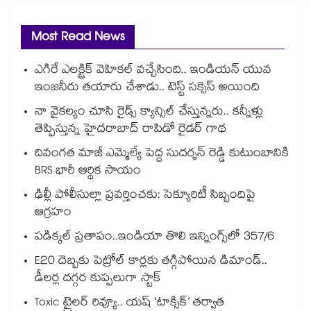
Most Read News
ఎగిరే ఎలక్ట్రిక్ వెహికల్ వచ్చేసింది.. ఇండియన్ యువ
ఇంజనీరు తయారు చేశాడు.. టెస్ట్ సక్సెస్ అయింది
నా వైకల్యం చూసి రైడ్స్ క్యాన్సిల్ చేస్తున్నరు.. కన్నీళ్లు
తెప్పిస్తున్న హైదరాబాద్ రాపిడో రైడర్ గాథ
దివంగత మాజీ ఎమ్మెల్యే పెద్ద సుదర్శన్ రెడ్డి కుటుంబానికి
BRS భారీ ఆర్థిక సాయం
ఢిల్లీ పోలీసుల్లా ప్రవర్తించకు: సెక్యూరిటీ సిబ్బందిపై
ఆగ్రహం
పడిక్కల్‌‌ ప్రతాపం..ఇండియా తొలి ఇన్నింగ్స్‌‌లో 357/6
E20 దెబ్బకు పెట్రోల్ కార్లకు తగ్గిపోయిన డిమాండ్..
డీలర్ల దగ్గర కుప్పలుగా స్టాక్
Toxic ట్రైలర్ రివ్యూ.. యష్ ‘టాక్సిక్’ తర్వాత