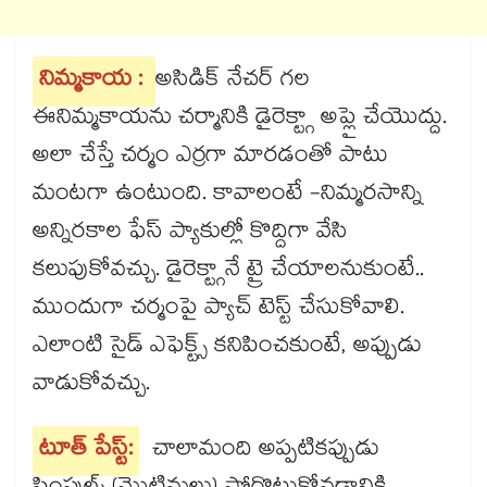
నిమ్మకాయ :
అసిడిక్ నేచర్ గల
ఈనిమ్మకాయను చర్మానికి డైరెక్ట్గా అప్లై చేయొద్దు.
అలా చేస్తే చర్మం ఎర్రగా మారడంతో పాటు
మంటగా ఉంటుంది. కావాలంటే -నిమ్మరసాన్ని
అన్నిరకాల ఫేస్ ప్యాకుల్లో కొద్దిగా వేసి
కలుపుకోవచ్చు. డైరెక్ట్గానే ట్రై చేయాలనుకుంటే..
ముందుగా చర్మంపై ప్యాచ్ టెస్ట్ చేసుకోవాలి.
ఎలాంటి సైడ్ ఎఫెక్ట్స్ కనిపించకుంటే, అప్పుడు
వాడుకోవచ్చు.
టూత్ పేస్ట్:
చాలామంది అప్పటికప్పుడు