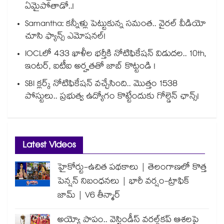
ఏమైపోతాడో..!
Samantha: కన్నీళ్లు పెట్టుకున్న సమంత.. వైరల్ వీడియో
చూసి ఫ్యాన్స్ ఎమోషనల్!
IOCLలో 433 ఖాళీల భర్తీకి నోటిఫికేషన్ విడుదల.. 10th,
ఇంటర్, ఐటీఐ అర్హతతో జాబ్ కొట్టండి !
SBI క్లర్క్ నోటిఫికేషన్ వచ్చేసింది.. మొత్తం 1538
పోస్టులు.. ప్రభుత్వ ఉద్యోగం కొట్టేందుకు గోల్డెన్ ఛాన్స్!
Latest Videos
హైకోర్టు-ఉచిత పథకాలు | తెలంగాణలో కొత్త
పెన్షన్ నిబంధనలు | భారీ వర్షం-ట్రాఫిక్
జామ్ | V6 తీన్మార్
అయ్యో పాపం.. వెస్టిండీస్ వరల్డ్‌కప్ ఆశలపై