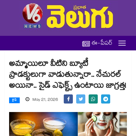
ఈ-పేపర్
అమ్మాయిలూ వీటిని బ్యూటీ
ప్రాడక్టులుగా వాడుతున్నారా.. నేచురల్
అయినా.. సైడ్ ఎఫెక్ట్స్ ఉంటాయి జాగ్రత్త!
May 21, 2026
లైఫ్