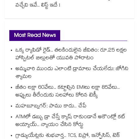
వచ్చేవి ఇవే.. లిస్ట్ ఇదే !
Most Read News
ఒక్క ర్యాపిడో రైడ్.. తలకిందులైన జీవితం: రూ.25 లక్షల
హాస్పిటల్ బిల్లులతో యువతి పోరాటం
అమ్మవారి ముందు ఎలాంటి డ్రామాలు చేయలేదు: జోగిని
శ్యామల
జీతం లక్షా 60వేలు.. కట్టాల్సిన EMIలు లక్షా 85వేలు..
అప్పులు తీరేందుకు సలహాలు కోరిన టెక్కీ
మహబూబ్నగర్: పాము కాదు.. చేపే
ATMలో డబ్బు డ్రా చేస్తే క్యాష్ రాకుండానే అకౌంట్లో కట్
అయ్యాయ్.. న్యాయం చేసిన కోర్టు
గ్రాడ్యుయేట్లకు శుభవార్త.. TCS, విప్రో, ఇన్ఫోసిస్, టెక్