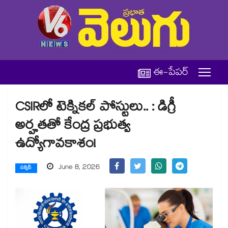
ఈ-పేపర్
CSIRలో టెక్నికల్ పోస్టులు.. : డిగ్రీ
అర్హతతో కేంద్ర ప్రభుత్వ
ఉద్యోగావకాశం!
June 8, 2026
సక్సెస్