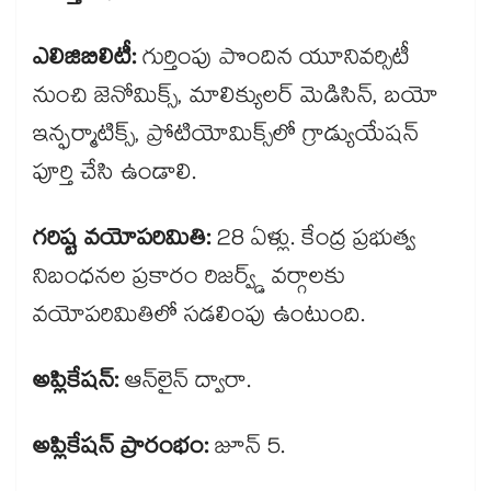
ఎలిజిబిలిటీ:
గుర్తింపు పొందిన యూనివర్సిటీ
నుంచి జెనోమిక్స్, మాలిక్యులర్ మెడిసిన్, బయో
ఇన్ఫర్మాటిక్స్, ప్రోటియోమిక్స్​లో గ్రాడ్యుయేషన్
పూర్తి చేసి ఉండాలి.
గరిష్ట వయోపరిమితి:
28 ఏళ్లు. కేంద్ర ప్రభుత్వ
నిబంధనల ప్రకారం రిజర్వ్డ్ వర్గాలకు
వయోపరిమితిలో సడలింపు ఉంటుంది.
అప్లికేషన్:
ఆన్​లైన్ ద్వారా.
అప్లికేషన్ ప్రారంభం:
జూన్ 5.