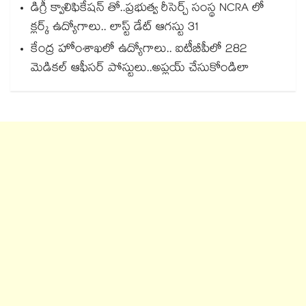
డిగ్రీ క్వాలిఫికేషన్ తో..ప్రభుత్వ రీసెర్చ్ సంస్థ NCRA లో
క్లర్క్ ఉద్యోగాలు.. లాస్ట్ డేట్ ఆగస్టు 31
కేంద్ర హోంశాఖలో ఉద్యోగాలు.. ఐటీబీపీలో 282
మెడికల్ ఆఫీసర్ పోస్టులు..అప్లయ్ చేసుకోండిలా