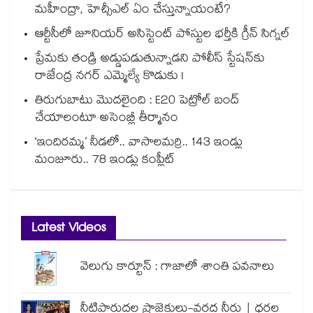
మహీంద్రా, హెచ్సీఎల్ ఏం చేస్తున్నాయంటే?
ఆర్టీసీలో జూనియర్ అసిస్టెంట్‌‌ పోస్టుల భర్తీకి గ్రీన్‌‌ సిగ్నల్
ప్రేమకు తండ్రి అడ్డుపడుతున్నాడని పోలీస్ స్టేషన్⁪కు
రాజేంద్ర నగర్ ఎమ్మెల్యే కొడుకు !
తిరుగుబాటు మొదలైంది : E20 పెట్రోల్ బంద్
చేయాలంటూ అసెంబ్లీ తీర్మానం
‘ఇందిరమ్మ’ నీడలో.. వాసాలమర్రి.. 143 ఇండ్లు
మంజూరు.. 78 ఇండ్లు కంప్లీట్
Latest Videos
వెలుగు కార్టూన్ : గాజాలో శాంతి పవనాలు
నీటిపారుదల ప్రాజెక్టులు-వరద నీరు | ధరల