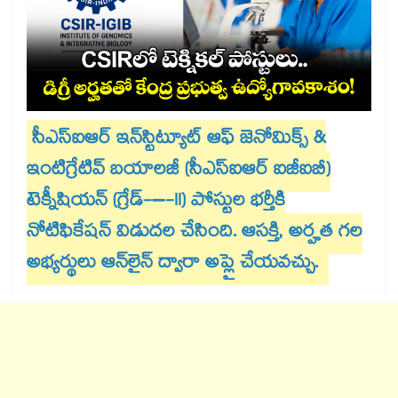
సీఎస్ఐఆర్ ఇన్​స్టిట్యూట్ ​ఆఫ్ జెనోమిక్స్ &
ఇంటిగ్రేటివ్ బయాలజీ (సీఎస్ఐఆర్ ఐజీఐబీ)
టెక్నీషియన్ (గ్రేడ్-–-II) పోస్టుల భర్తీకి
నోటిఫికేషన్ విడుదల చేసింది. ఆసక్తి, అర్హత గల
అభ్యర్థులు ఆన్​లైన్ ద్వారా అప్లై చేయవచ్చు.