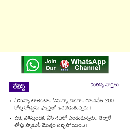
మరిన్ని వార్తలు
లేటెస్ట్
ఏమన్నా టాలెంటా.. ఏమన్నా విజనా.. రూ.4వేల 200
కోట్ల రోడ్డును ఫ్యాన్లతో ఆరబెడుతున్నరు !
ఉక్క పోస్తుందని ఏసీ గదిలో పండుకున్నరు.. తెల్లారే
లోపు ఫ్యామిలీ మొత్తం సచ్చిపోయింది !