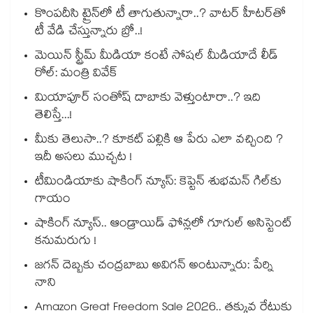
కొంపదీసి ట్రైన్⁬లో టీ తాగుతున్నారా..? వాటర్ హీటర్⁭⁭తో
టీ వేడి చేస్తున్నారు బ్రో..!
మెయిన్ స్ట్రీమ్ మీడియా కంటే సోషల్ మీడియాదే లీడ్
రోల్: మంత్రి వివేక్
మియాపూర్ సంతోష్ దాబాకు వెళ్తుంటారా..? ఇది
తెలిస్తే...!
మీకు తెలుసా..? కూకట్ పల్లికి ఆ పేరు ఎలా వచ్చింది ?
ఇదీ అసలు ముచ్చట !
టీమిండియాకు షాకింగ్ న్యూస్: కెప్టెన్ శుభమన్ గిల్‎కు
గాయం
షాకింగ్ న్యూస్.. ఆండ్రాయిడ్ ఫోన్లలో గూగుల్ అసిస్టెంట్
కనుమరుగు !
జగన్ దెబ్బకు చంద్రబాబు అవిగన్ అంటున్నారు: పేర్ని
నాని
Amazon Great Freedom Sale 2026.. తక్కువ రేటుకు