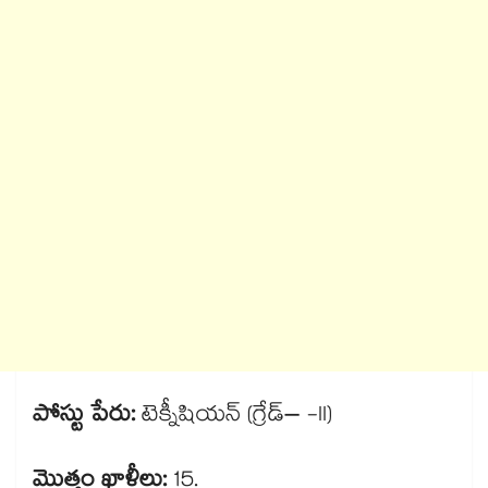
పోస్టు పేరు:
టెక్నీషియన్ (గ్రేడ్– -II)
మొత్తం ఖాళీలు:
15.