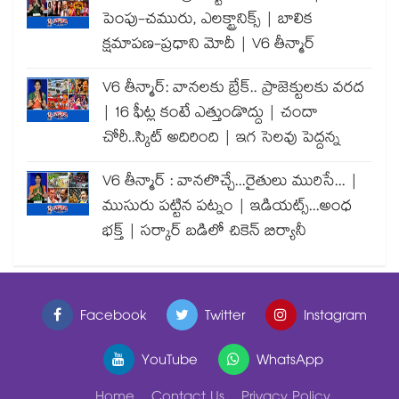
పెంపు-చమురు, ఎలక్ట్రానిక్స్ | బాలిక
క్షమాపణ-ప్రధాని మోదీ | V6 తీన్మార్
V6 తీన్మార్: వానలకు బ్రేక్.. ప్రాజెక్టులకు వరద
| 16 ఫీట్ల కంటే ఎత్తుండొద్దు | చందా
చోరీ..స్కిట్ అదిరింది | ఇగ సెలవు పెద్దన్న
V6 తీన్మార్ : వానలొచ్చే...రైతులు మురిసే... |
ముసురు పట్టిన పట్నం | ఇడియట్స్...అంధ
భక్త్ | సర్కార్ బడిలో చికెన్ బిర్యానీ
Facebook
Twitter
Instagram
YouTube
WhatsApp
Home
Contact Us
Privacy Policy