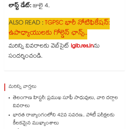
లాస్ట్ డేట్:
జులై 4.
ALSO READ :
TGPSC భారీ నోటిఫికేషన్:
ఉపాధ్యాయులకు గోల్డెన్ ఛాన్స్..
మరిన్ని వివరాలకు వెబ్​సైట్
igib.res.in
ను
సందర్శించండి.
మరిన్ని వార్తలు
తెలంగాణ హిస్టరీ: ప్రముఖ సూఫీ సాధువులు, వారి దర్గాల
వివరాలు
భారత రాజ్యాంగంలోని 42వ సవరణ.. పోటీ పరీక్షలకు
కీలకమైన ముఖ్యాంశాలు