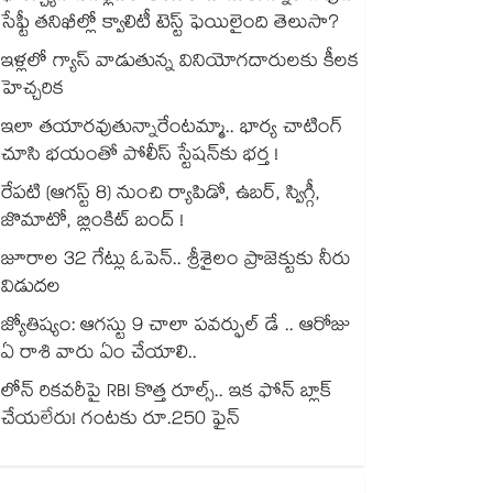
సేఫ్టీ తనిఖీల్లో క్వాలిటీ టెస్ట్ ఫెయిలైంది తెలుసా?
ఇళ్లలో గ్యాస్ వాడుతున్న వినియోగదారులకు కీలక
హెచ్చరిక
ఇలా తయారవుతున్నారేంటమ్మా.. భార్య చాటింగ్
చూసి భయంతో పోలీస్ స్టేషన్⁫కు భర్త !
రేపటి (ఆగస్ట్ 8) నుంచి ర్యాపిడో, ఉబర్, స్విగ్గీ,
జొమాటో, బ్లింకిట్ బంద్ !
జూరాల 32 గేట్లు ఓపెన్.. శ్రీశైలం ప్రాజెక్టుకు నీరు
విడుదల
జ్యోతిష్యం: ఆగస్టు 9 చాలా పవర్ఫుల్ డే .. ఆరోజు
ఏ రాశి వారు ఏం చేయాలి..
లోన్ రికవరీపై RBI కొత్త రూల్స్.. ఇక ఫోన్ బ్లాక్
చేయలేరు! గంటకు రూ.250 ఫైన్