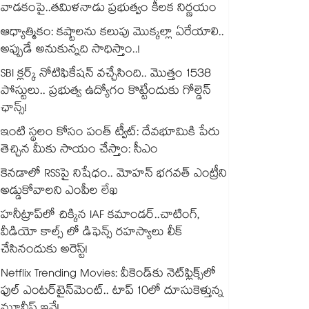
వాడకంపై..తమిళనాడు ప్రభుత్వం కీలక నిర్ణయం
ఆధ్యాత్మికం: కష్టాలను కలుపు మొక్కల్లా ఏరేయాలి..
అప్పుడే అనుకున్నది సాధిస్తాం..!
SBI క్లర్క్ నోటిఫికేషన్ వచ్చేసింది.. మొత్తం 1538
పోస్టులు.. ప్రభుత్వ ఉద్యోగం కొట్టేందుకు గోల్డెన్
ఛాన్స్!
ఇంటి స్థలం కోసం పంత్ ట్వీట్: దేవభూమికి పేరు
తెచ్చిన మీకు సాయం చేస్తాం: సీఎం
కెనడాలో RSSపై నిషేధం.. మోహన్ భగవత్ ఎంట్రీని
అడ్డుకోవాలని ఎంపీల లేఖ
హనీట్రాప్‌లో చిక్కిన IAF కమాండర్..చాటింగ్,
వీడియో కాల్స్ లో డిఫెన్స్ రహస్యాలు లీక్
చేసినందుకు అరెస్ట్!
Netflix Trending Movies: వీకెండ్‌కు నెట్‌ఫ్లిక్స్‌లో
ఫుల్ ఎంటర్‌టైన్‌మెంట్.. టాప్ 10లో దూసుకెళ్తున్న