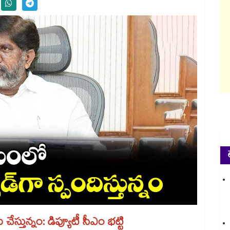
ేస్తున్నం: డిప్యూటీ సీఎం భట్టి