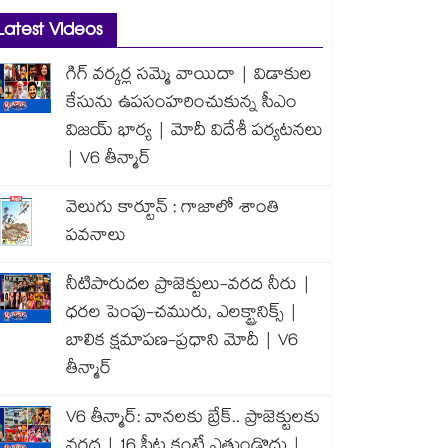
Latest Videos
గిగ్ వర్కర్ల సమ్మె వాయిదా | విడాకుల
కేసును ఉపసంహరించుకున్న సీఎం
విజయ్ భార్య | మోదీ విదేశీ పర్యటనలు
| V6 తీన్మార్
వెలుగు కార్టూన్ : గాజాలో శాంతి
పవనాలు
నీటిపారుదల ప్రాజెక్టులు-వరద నీరు |
ధరల పెంపు-చమురు, ఎలక్ట్రానిక్స్ |
బాలిక క్షమాపణ-ప్రధాని మోదీ | V6
తీన్మార్
V6 తీన్మార్: వానలకు బ్రేక్.. ప్రాజెక్టులకు
వరద | 16 ఫీట్ల కంటే ఎత్తుండొద్దు |