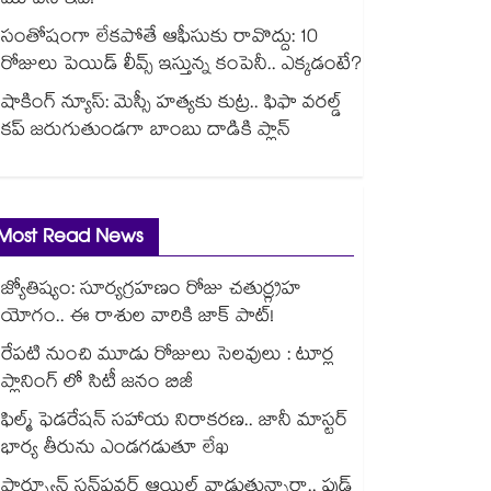
మూవీస్ ఇవే!
సంతోషంగా లేకపోతే ఆఫీసుకు రావొద్దు: 10
రోజులు పెయిడ్ లీవ్స్ ఇస్తున్న కంపెనీ.. ఎక్కడంటే?
షాకింగ్ న్యూస్: మెస్సీ హత్యకు కుట్ర.. ఫిఫా వరల్డ్
కప్ జరుగుతుండగా బాంబు దాడికి ప్లాన్
Most Read News
జ్యోతిష్యం: సూర్యగ్రహణం రోజు చతుర్గ్రహ
యోగం.. ఈ రాశుల వారికి జాక్ పాట్!
రేపటి నుంచి మూడు రోజులు సెలవులు : టూర్ల
ప్లానింగ్ లో సిటీ జనం బిజీ
ఫిల్మ్ ఫెడరేషన్ సహాయ నిరాకరణ.. జానీ మాస్టర్
భార్య తీరును ఎండగడుతూ లేఖ
ఫార్చ్యూన్ సన్‌ఫ్లవర్ ఆయిల్ వాడుతున్నారా.. ఫుడ్