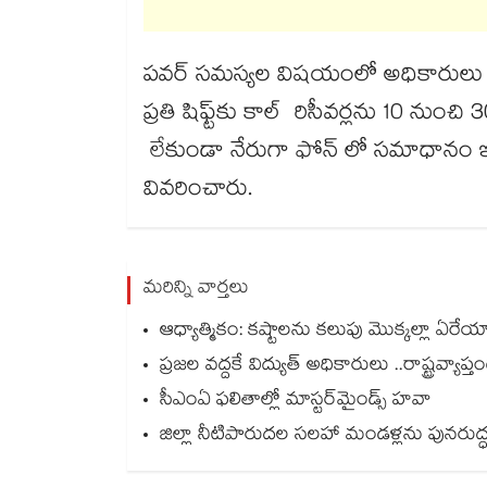
పవర్ సమస్యల విషయంలో అధికారులు వెం
ప్రతి షిఫ్ట్‌‌కు కాల్ రిసీవర్లను 10 ను
లేకుండా నేరుగా ఫోన్ లో సమాధానం ఇచ
వివరించారు.
మరిన్ని వార్తలు
ఆధ్యాత్మికం: కష్టాలను కలుపు మొక్కల్లా ఏరేయాల
ప్రజల వద్దకే విద్యుత్ అధికారులు ..రాష్ట్రవ్యాప్త
సీఎంఏ ఫలితాల్లో మాస్టర్‌మైండ్స్ హవా
జిల్లా నీటిపారుదల సలహా మండళ్లను పునరుద్ధర