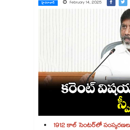
February 14, 2025
హైదరాబాద్
1912 కాల్ సెంటర్‌‌లో సంస్కరణలు చ