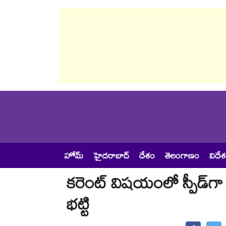
హోమ్
హైదరాబాద్
దేశం
తెలంగాణం
విదే
కరెంట్ విషయంలో స్పీడ్​గా స
భట్టి