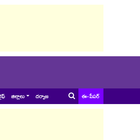
ైఫ్
జిల్లాలు
దర్వాజ
ఈ-పేపర్