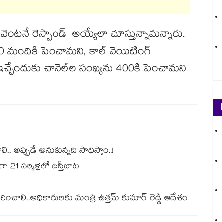
టనే రెస్పాండ్ అయ్యేలా చూస్తున్నామన్నారు.
ంచి 30 మందికి పెంచామని, కాల్ వెయిటింగ్
్చేందుకు చానెల్‌‌ల సంఖ్యను 400కి పెంచామని
ి.. అప్పుడే అనుకున్నది సాధిస్తాం..!
ంగా 21 సర్కిళ్లలో బస్తీబాట
ించాలి..అధికారులకు మంత్రి ఉత్తమ్ కుమార్ రెడ్డి ఆదేశం