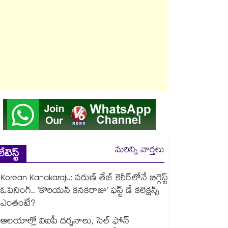
మరిన్ని వార్తలు
లేటెస్ట్
Korean Kanakaraju: వరుణ్ తేజ్ కెరీర్‌లోనే బిగ్గెస్ట్
ఓపెనింగ్‌.. ‘కొరియన్ కనకరాజు’ ఫస్ట్ డే కలెక్షన్స్
ఎంతంటే?
ఆలయాల్లో విఐపీ దర్శనాలు, సెల్ ఫోన్