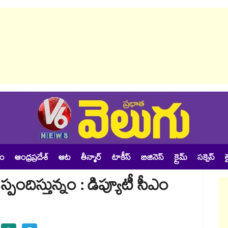
శం
ఆంధ్రప్రదేశ్
ఆట
తీన్మార్
టాకీస్
బిజినెస్
క్రైమ్
సక్సెస్
ల
్పందిస్తున్నం : డిప్యూటీ సీఎం