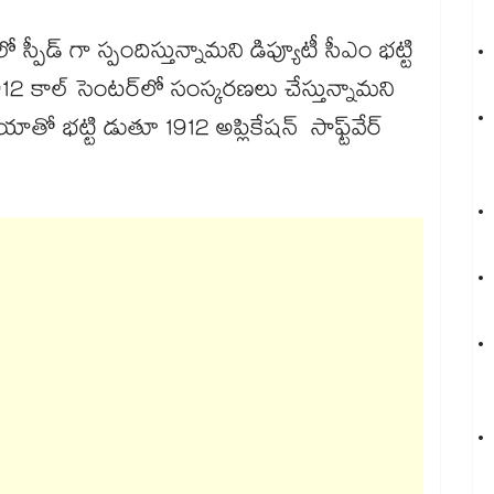
పీడ్ గా స్పందిస్తున్నామని డిప్యూటీ సీఎం భట్టి
912 కాల్ సెంటర్‌‌లో సంస్కరణలు చేస్తున్నామని
తో భట్టి డుతూ 1912 అప్లికేషన్ సాఫ్ట్‌‌వేర్