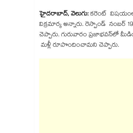
హైదరాబాద్, వెలుగు:
కరెంట్ విషయంలో స్
విక్రమార్క అన్నారు. రెస్పాండ్ నంబర్ 1
చెప్పారు. గురువారం ప్రజాభవన్​లో మీడియా
మళ్లీ రూపొందించామని చెప్పారు.