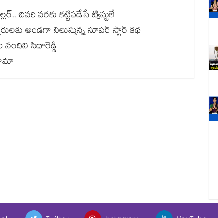
్లర్.. చివరి వరకు కట్టిపడేసే ట్విస్టులే
ులకు అండగా నిలుస్తున్న సూపర్ స్టార్ కథ
ందిని సిధారెడ్డి
నామా