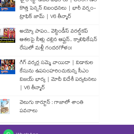
హైకోర్టు-ఉచిత పథకాలు | తెలంగాణలో
కొత్త పెన్షన్ నిబంధనలు | భారీ వర్షం-
ట్రాఫిక్ జామ్ | V6 తీన్మార్
అయ్యో పాపం.. వెస్టిండీస్ వరల్డ్‌కప్
ఆశలపై నీళ్లు చల్లిన ఆఫ్ఘన్.. క్వాలిఫికేషన్
రేసులో మళ్లీ గందరగోళం!
గిగ్ వర్కర్ల సమ్మె వాయిదా | విడాకుల
కేసును ఉపసంహరించుకున్న సీఎం
విజయ్ భార్య | మోదీ విదేశీ పర్యటనలు
| V6 తీన్మార్
వెలుగు కార్టూన్ : గాజాలో శాంతి
పవనాలు