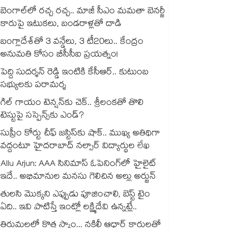
బెంగాల్⁭లో రచ్చ రచ్చ.. మాజీ సీఎం మమతా బెనర్జీ
కారుపై ఇటుకలు, బండరాళ్లతో దాడి
బంగ్లాదేశ్⁬తో 3 వన్డేలు, 3 టీ20లు.. కేంద్రం
అనుమతి కోసం బీసీసీఐ ప్రయత్నం!
పెద్ది సుదర్శన్ రెడ్డి ఇంటికి కేసీఆర్.. కుటుంబ
సభ్యులకు పరామర్శ
గిల్ గాయం టెన్షన్‌కు చెక్.. శ్రీలంకతో తొలి
టెస్టుపై సస్పెన్స్‌కు ఎండ్?
సుప్రీం కోర్టు చీఫ్ జస్టిస్⁭కు షాక్.. ముఖ్య అతిథిగా
వద్దంటూ హైదరాబాద్ నల్సార్ విద్యార్థుల లేఖ
Allu Arjun: AAA సినిమాస్ ఓపెనింగ్‌లో హైలైట్
ఇదే.. అభిమానుల మనసు గెలిచిన అల్లు అర్జున్
తులసి మొక్కని ఎప్పుడు పూజించాలి, బెస్ట్ టైం
ఏది.. ఇవి పాటిస్తే ఇంట్లో లక్ష్మిదేవి ఉన్నట్లే..
తిరుమలలో కొత్త స్కాం... నకిలీ ఆధార్ కార్డులతో