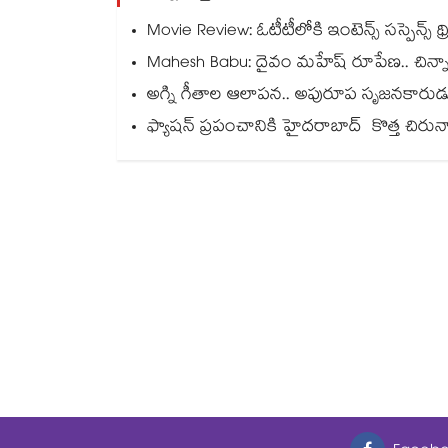
Movie Review: ఓటీటీలోకి ఇంటెన్స్ సస్పెన్స్ థ్రిల
Mahesh Babu: దైవం మహేష్ రూపేణ.. చిన్నార
అగ్ని గీతాల ఆలాపన.. అపురూప సృజనకారుడు న
ఫ్యాషన్ ప్రపంచానికి హైదరాబాద్ కొత్త చిరు