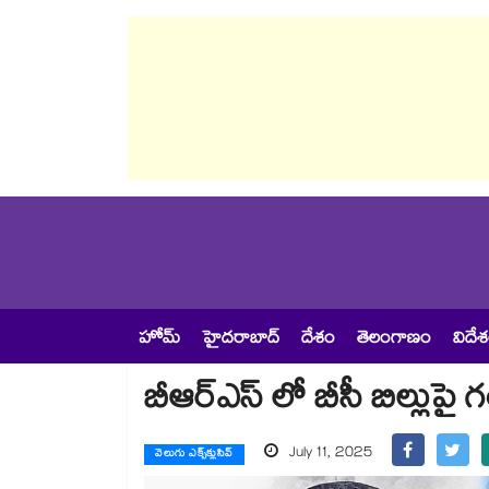
హోమ్
హైదరాబాద్
దేశం
తెలంగాణం
విదే
బీఆర్ఎస్ లో బీసీ బిల్లుప
July 11, 2025
వెలుగు ఎక్స్‌క్లుసివ్