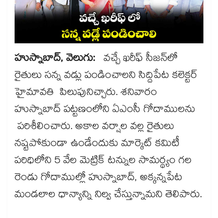
హుస్నాబాద్, వెలుగు:
వచ్చే ఖరీఫ్ సీజన్‌‌‌‌లో
రైతులు సన్న వడ్లు పండించాలని సిద్దిపేట కలెక్టర్
హైమావతి పిలుపునిచ్చారు. శనివారం
హుస్నాబాద్ పట్టణంలోని ఏఎంసీ గోదాములను
పరిశీలించారు. అకాల వర్షాల వల్ల రైతులు
నష్టపోకుండా ఉండేందుకు మార్కెట్ కమిటీ
పరిధిలోని 5 వేల మెట్రిక్ టన్నుల సామర్థ్యం గల
రెండు గోదాముల్లో హుస్నాబాద్, అక్కన్నపేట
మండలాల ధాన్యాన్ని నిల్వ చేస్తున్నామని తెలిపారు.