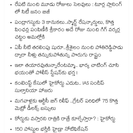
రేపటి నుంచి మూడు రోజులు సెలవులు : టూర్ల ప్లానింగ్
లో సిటీ జనం బిజీ
పంద్రాగస్టుకు 3 కానుకలు..స్మార్ట్ రేషన్కార్డులు, కొత్త
పింఛన్ల పంపిణీకి శ్రీకారం అదే రోజు నుంచి గిగ్ వర్కర్ల
చట్టం అమల్లోకి
ఏపీ నీటి తరలింపు షురూ..శ్రీశైలం నుంచి పోతిరెడ్డిపాడు
ద్వారా నీళ్లు తన్నుకుపోతున్న పొరుగు రాష్ట్రం
ఇలా తయారవుతున్నారేంటమ్మా.. భార్య చాటింగ్ చూసి
భయంతో పోలీస్ స్టేషన్⁫కు భర్త !
కంటెంప్ట్ కేసులో హైకోర్టు ఎదుట.. IAS సందీప్
సుల్తానియా హాజరు
మగవాళ్లకు ఆర్టీసీ బిగ్ రిలీఫ్ ..గ్రేటర్ పరిధిలో 75 కొత్త
మెట్రో డీలక్స్ బస్సులు
కోర్టుకు వస్తారని రాత్రికి రాత్రే కూల్చేస్తారా? : హైకోర్టు
150 పోస్టుల భర్తీకి హైడ్రా నోటిఫికేషన్