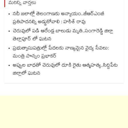
మరిన్ని వార్తలు
నదీ జలాల్లో తెలంగాణకు అన్యాయం..జీఆర్ఎంబీ
ప్రతిపాదనల్ని అడ్డుకోవాలి : హరీశ్ రావు
చెరువులో పడి ఆరేండ్ల బాలుడు మృతి..సంగారెడ్డి జిల్లా
తెల్లాపూర్ లో ఘటన
ప్రభుత్వాసుపత్రుల్లో పేదలకు నాణ్యమైన వైద్య సేవలు:
మంత్రి పొన్నం ప్రభాకర్
అప్పుల బాధతో చెరువులో దూకి రైతు ఆత్మహత్య..సిద్దిపేట
జిల్లాలో ఘటన