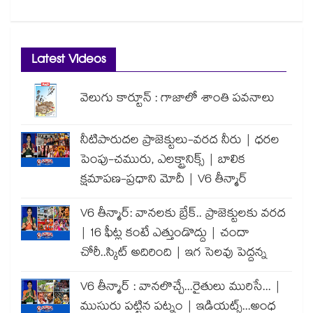
Latest Videos
వెలుగు కార్టూన్ : గాజాలో శాంతి పవనాలు
నీటిపారుదల ప్రాజెక్టులు-వరద నీరు | ధరల
పెంపు-చమురు, ఎలక్ట్రానిక్స్ | బాలిక
క్షమాపణ-ప్రధాని మోదీ | V6 తీన్మార్
V6 తీన్మార్: వానలకు బ్రేక్.. ప్రాజెక్టులకు వరద
| 16 ఫీట్ల కంటే ఎత్తుండొద్దు | చందా
చోరీ..స్కిట్ అదిరింది | ఇగ సెలవు పెద్దన్న
V6 తీన్మార్ : వానలొచ్చే...రైతులు మురిసే... |
ముసురు పట్టిన పట్నం | ఇడియట్స్...అంధ