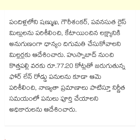
పందిళ్లలోని షణ్ముఖ, గౌరీశంకర్, పవనసుత రైస్
మిల్లులను పరిశీలించి, కేటాయించిన లక్ష్యానికి
అనుగుణంగా ధాన్యం దిగుమతి చేసుకోవాలని
మిల్లర్లకు ఆదేశించారు. హుస్నాబాద్ నుంచి
కొత్తపల్లి వరకు రూ.77.20 కోట్లతో జరుగుతున్న
ఫోర్ లేన్ రోడ్డు పనులను కూడా ఆమె
పరిశీలించి, నాణ్యతా ప్రమాణాలు పాటిస్తూ నిర్ణీత
సమయంలో పనులు పూర్తి చేయాలని
అధికారులను ఆదేశించారు.