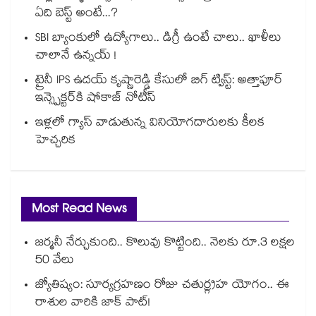
ఏది బెస్ట్ అంటే...?
SBI బ్యాంకులో ఉద్యోగాలు.. డిగ్రీ ఉంటే చాలు.. ఖాళీలు
చాలానే ఉన్నయ్ !
ట్రైనీ IPS ఉదయ్ కృష్ణారెడ్డి కేసులో బిగ్ ట్విస్ట్: అత్తాపూర్
ఇన్స్పెక్టర్‎కి షోకాజ్ నోటీస్
ఇళ్లలో గ్యాస్ వాడుతున్న వినియోగదారులకు కీలక
హెచ్చరిక
Most Read News
జర్మనీ నేర్చుకుంది.. కొలువు కొట్టింది.. నెలకు రూ.3 లక్షల
50 వేలు
జ్యోతిష్యం: సూర్యగ్రహణం రోజు చతుర్గ్రహ యోగం.. ఈ
రాశుల వారికి జాక్ పాట్!