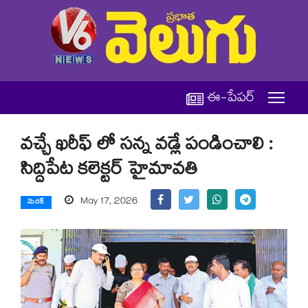
ఈ-పేపర్
వచ్చే ఖరీఫ్ లో సన్న వడ్లే పండించాలి :
సిద్దిపేట కలెక్టర్ హైమావతి
May 17, 2026
మెదక్