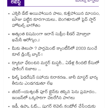
మరిన్ని వార్తలు
లేటెస్ట్
ఎక్సైరీ డేట్ అయిపోయిన పాలు, కుళ్లిపోయిన మాంసం,
బూజు పట్టిన కూరగాయలు.. బెంగళూరులో ఫైవ్ స్టార్
హోటల్స్ బాగోతం
అత్యంత విషమంగా ఇరాన్ సుప్రీం లీడర్ మోజ్తాబా
ఖమేనీ ఆరోగ్యం..!
మీకు తెలుసా ? పార్లమెంట్ క్యాంటీన్⁪లో 2003 నుంచే
కూల్ డ్రింక్స్ బ్యాన్ !
ట్యాటూ ఛేదించిన మర్డర్ మిస్టరీ... ఏడేళ్ల కిందటి కేసులో
షాకింగ్ నిజాలు ...
ఫిల్మ్ ఫెడరేషన్ సహాయ నిరాకరణ.. జానీ మాస్టర్ భార్య
తీరును ఎండగడుతూ లేఖ
బీదర్–యశ్వంత్ పూర్ ట్రైన్‎కు తప్పిన పెను ప్రమాదం..
ఇంజన్‎లో ఒక్కసారిగా చెలరేగిన పొగలు
ఇడ్లీ, ఉప్మా, ఓట్స్... షుగర్ లెవెల్స్ కంట్రోల్ చేసేందుకు