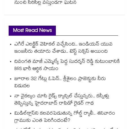
నుంచి సిరిసిల్ల వస్తుండగా ఘటన
Most Read News
ఎగిరే ఎలక్ట్రిక్ వెహికల్ వచ్చేసింది.. ఇండియన్ యువ
ఇంజనీరు తయారు చేశాడు.. టెస్ట్ సక్సెస్ అయింది
దివంగత మాజీ ఎమ్మెల్యే పెద్ద సుదర్శన్ రెడ్డి కుటుంబానికి
BRS భారీ ఆర్థిక సాయం
జూరాల 32 గేట్లు ఓపెన్.. శ్రీశైలం ప్రాజెక్టుకు నీరు
విడుదల
నా వైకల్యం చూసి రైడ్స్ క్యాన్సిల్ చేస్తున్నరు.. కన్నీళ్లు
తెప్పిస్తున్న హైదరాబాద్ రాపిడో రైడర్ గాథ
మిడిల్‌క్లాస్‌ని కలవరపెడుతున్న గోల్డ్ ర్యాలీ.. శనివారం
గ్రాముకు ఎంత పెరిగిందంటే?