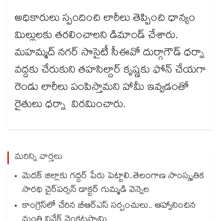
అధికారులు స్పందించి లారీలు తెప్పించి ధాన్యం
మిల్లులకు తరలించాలని డిమాండ్​ చేశారు.
మహమ్మద్ నగర్ సొసైటీ సీఈవో దుర్గాగౌడ్ ధర్నా
వద్దకు చేరుకుని తహసిల్దార్ కృష్ణకు ఫోన్ చేయగా
రెండు లారీలు పంపిస్తామని హామీ ఇవ్వడంతో
రైతులు ధర్నా విరమించారు.
మరిన్ని వార్తలు
మెదక్ జిల్లాకు గద్దర్ పేరు పెట్టాలి..తెలంగాణ సాంస్కృతిక
సారథి చైర్‌‌పర్సన్ డాక్టర్ గుమ్మడి వెన్నెల
కాంగ్రెస్‌‌‌‌లో చేరిన బీఆర్ఎస్ సర్పంచులు.. ఆహ్వానించిన
మంత్రి వివేక్ వెంకటస్వామి