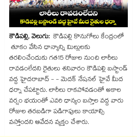
కౌడిపల్లి, వెలుగు:
కౌడిపల్లి కొనుగోలు కేంద్రంలో
తూకం వేసిన ధాన్యాన్ని మిల్లులకు
తరలించేందుకు గత15 రోజుల నుంచి లారీలు
రావడంలేదని రైతులు శనివారం కౌడిపల్లి బస్టాండ్
వద్ద హైదరాబాద్ - - మెదక్ నేషనల్​ హైవే మీద
ధర్నా చేపట్టారు. లారీలు రాకపోవడంతో అకాల
వర్షం భయంతో ఎవరి ధాన్యం బస్తాల వద్ద వారు
రోజుల తరబడిగా పడిగాపులు కాయాల్సి
వస్తోందని ఆవేదన వ్యక్తం చేశారు.