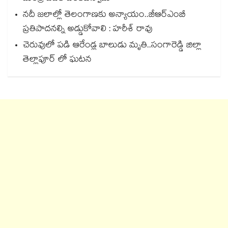
నదీ జలాల్లో తెలంగాణకు అన్యాయం..జీఆర్ఎంబీ
ప్రతిపాదనల్ని అడ్డుకోవాలి : హరీశ్ రావు
చెరువులో పడి ఆరేండ్ల బాలుడు మృతి..సంగారెడ్డి జిల్లా
తెల్లాపూర్ లో ఘటన