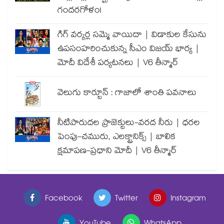
గందరగోళం!
గిగ్ వర్కర్ల సమ్మె వాయిదా | విడాకుల కేసును
ఉపసంహరించుకున్న సీఎం విజయ్ భార్య |
మోదీ విదేశీ పర్యటనలు | V6 తీన్మార్
వెలుగు కార్టూన్ : గాజాలో శాంతి పవనాలు
నీటిపారుదల ప్రాజెక్టులు-వరద నీరు | ధరల
పెంపు-చమురు, ఎలక్ట్రానిక్స్ | బాలిక
క్షమాపణ-ప్రధాని మోదీ | V6 తీన్మార్
Facebook
Twitter
Instagram