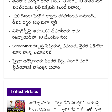
త్వరలోనే మద్యం ధ‌‌ర‌‌ల పెంపు!..8 నుంచి 10 శాతం మేర
పెంచేందుకు ప్రైస్ ఫిక్సేష‌‌న్ క‌‌మిటీ సిఫార్సు
E20 దెబ్బకు పెట్రోల్ కార్లకు తగ్గిపోయిన డిమాండ్..
డీలర్ల దగ్గర కుప్పలుగా స్టాక్
ఎస్సారెస్పీపై ఆశలు..80 టీఎంసీలకు గాను
రిజర్వాయర్‌‌‌‌‌‌‌‌‌‌‌‌‌‌‌‌లో 40 టీఎంసీల నీరు
Samantha: కన్నీళ్లు పెట్టుకున్న సమంత.. వైరల్ వీడియో
చూసి ఫ్యాన్స్ ఎమోషనల్!
హైడ్రా ఉద్యోగాలకు ఫిజికల్ టెస్ట్.. సరూర్ నగర్
స్టేడియానికి పోటెత్తిన యూత్
Latest Videos
అయ్యో పాపం.. వెస్టిండీస్ వరల్డ్‌కప్ ఆశలపై
నీళ్లు చల్లిన ఆఫ్ఘన్.. క్వాలిఫికేషన్ రేసులో మళ్లీ