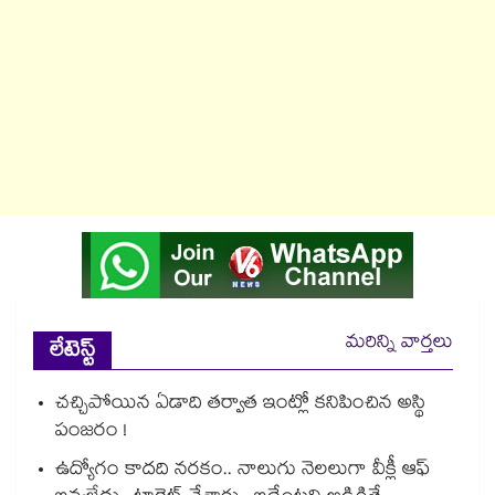
మరిన్ని వార్తలు
లేటెస్ట్
చచ్చిపోయిన ఏడాది తర్వాత ఇంట్లో కనిపించిన అస్థి
పంజరం !
ఉద్యోగం కాదది నరకం.. నాలుగు నెలలుగా వీక్లీ ఆఫ్