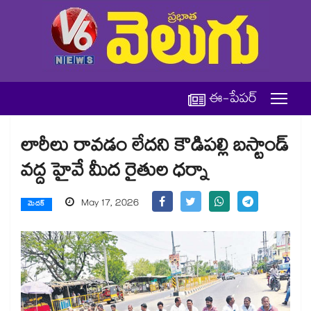
ఈ-పేపర్
లారీలు రావడం లేదని కౌడిపల్లి బస్టాండ్
వద్ద హైవే మీద రైతుల ధర్నా
May 17, 2026
మెదక్