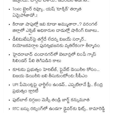
ఇవ్వలేదు.. టార్గెట్ చేశారు.. ఇదేంటని అడిగితే..
Toxic ట్రైలర్ రివ్యూ.. యష్ ‘టాక్సిక్’ తర్వాత
ఏమైపోతాడో..!
కిరాణా షాపుల్లో ఇవి కూడా అమ్ముతారా..? వరంగల్
జిల్లాలో ఎక్సైజ్ అధికారుల దాడుల్లో షాకింగ్ నిజాలు..
డీలిమిటేషన్‎పై తగ్గేదే లేదన్న విజయ్ సర్కార్..
నియోజకవర్గాల పునర్విభజనకు వ్యతిరేకంగా తీర్మానం
హైదరాబాద్⁪ చందానగర్⁫లో బెలూన్లలో నింపే గ్యాస్
సిలిండర్ పేలి తెగిపడిన కాలు
కూటమి ప్రభుత్వం హెరిటేజ్, ప్రైవేట్ డెయిరీల కోసం...
విజయ డెయిరీని బలి తీసుకుంటోంది: సీపీఎం
UPI పేమెంట్లపై ఛార్జీలేం ఉండవ్.. ఎప్పటిలానే ఫ్రీ.. కేంద్ర
ప్రభుత్వం క్లారిటీ
ఫుట్‎బాల్ దిగ్గజం మెస్సీ తండ్రి జార్జ్ కన్నుమూత
RTC బస్సు రన్నింగ్⁫లో ఉండగా డ్రైవర్‌కు ఫిట్స్.. కామారెడ్డి