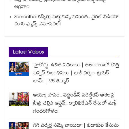
ఢిల్లీ పోలీసుల్లా ప్రవర్తించకు: సెక్యూరిటీ సిబ్బందిపై
ఆగ్రహం
Samantha: కన్నీళ్లు పెట్టుకున్న సమంత.. వైరల్ వీడియో
చూసి ఫ్యాన్స్ ఎమోషనల్!
Latest Videos
హైకోర్టు-ఉచిత పథకాలు | తెలంగాణలో కొత్త
పెన్షన్ నిబంధనలు | భారీ వర్షం-ట్రాఫిక్
జామ్ | V6 తీన్మార్
అయ్యో పాపం.. వెస్టిండీస్ వరల్డ్‌కప్ ఆశలపై
నీళ్లు చల్లిన ఆఫ్ఘన్.. క్వాలిఫికేషన్ రేసులో మళ్లీ
గందరగోళం!
గిగ్ వర్కర్ల సమ్మె వాయిదా | విడాకుల కేసును