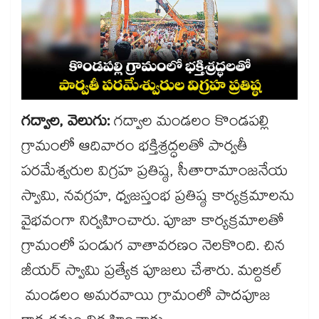
గద్వాల, వెలుగు:
గద్వాల మండలం కొండపల్లి
గ్రామంలో ఆదివారం భక్తిశ్రద్ధలతో పార్వతీ
పరమేశ్వరుల విగ్రహ ప్రతిష్ఠ, సీతారామాంజనేయ
స్వామి, నవగ్రహ, ధ్వజస్తంభ ప్రతిష్ఠ కార్యక్రమాలను
వైభవంగా నిర్వహించారు. పూజా కార్యక్రమాలతో
గ్రామంలో పండుగ వాతావరణం నెలకొంది. చిన
జీయర్ స్వామి ప్రత్యేక పూజలు చేశారు. మల్దకల్
మండలం అమరవాయి గ్రామంలో పాదపూజ