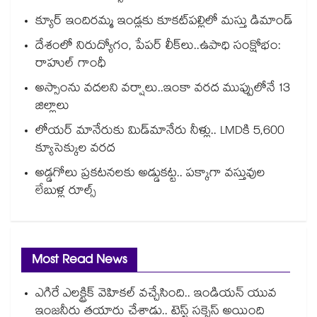
క్యూర్ ఇందిరమ్మ ఇండ్లకు కూకట్‌‌‌‌పల్లిలో మస్తు డిమాండ్
దేశంలో నిరుద్యోగం, పేపర్ లీక్‌‌‌‌‌‌‌‌లు..ఉపాధి సంక్షోభం:
రాహుల్ గాంధీ
అస్సాంను వదలని వర్షాలు..ఇంకా వరద ముప్పులోనే 13
జిల్లాలు
లోయర్‌‌‌‌ మానేరుకు మిడ్‌‌మానేరు నీళ్లు.. LMDకి 5,600
క్యూసెక్కుల వరద
అడ్డగోలు ప్రకటనలకు అడ్డుకట్ట.. పక్కాగా వస్తువుల
లేబుళ్ల రూల్స్
Most Read News
ఎగిరే ఎలక్ట్రిక్ వెహికల్ వచ్చేసింది.. ఇండియన్ యువ
ఇంజనీరు తయారు చేశాడు.. టెస్ట్ సక్సెస్ అయింది