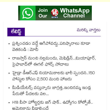
మరిన్ని వార్తలు
లేటెస్ట్
ప్రశ్నించడం వద్దే ఆగిపోవద్దు..పరిష్కారాలు కూడా
వెతకండి : మోదీ
రాజస్తాన్‌‌‌‌ నుంచి నల్లమందు, మెఫిడ్రిన్‌‌‌‌...మియాపూర్‌‌‌‌‌‌‌‌,
సైఫాబాద్‌‌‌‌లో ఈగల్‌‌‌‌ ఫోర్స్‌‌‌‌ సోదాలు
హైడ్రా డీఆర్‌‌‌‌ఎఫ్‌‌‌‌ నియామకాలకు భారీ స్పందన..150
పోస్టుల కోసం 2,500 మంది హాజరు
మీడియేటర్స్ వస్తున్నారు జాగ్రత్త..ఇందిరమ్మ ఇండ్ల
పేరుతో పేదలకు వల...
H1B వీసా హోల్డర్లకు బిగ్ షాక్.. ఉద్యోగం కోల్పోతే..
అమెరికాను వీడాల్సిందే