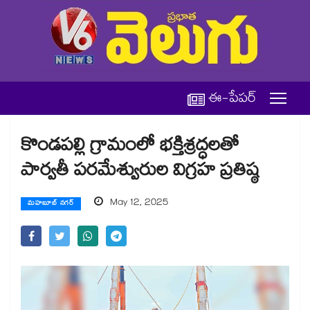
ఈ-పేపర్
కొండపల్లి గ్రామంలో భక్తిశ్రద్ధలతో
పార్వతీ పరమేశ్వురుల విగ్రహ ప్రతిష్ఠ
May 12, 2025
మహబూబ్ నగర్