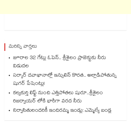
మరిన్ని వార్తలు
జూరాల 32 గేట్లు ఓపెన్.. శ్రీశైలం ప్రాజెక్టుకు నీరు
విడుదల
సర్కార్ దవాఖానాల్లో ఇన్సులిన్ కొరత.. అల్లాడిపోతున్న
షుగర్ పేషెంట్లు!
కల్వకుర్తి లిఫ్ట్ నుంచి ఎత్తిపోతలు షురూ..శ్రీశైలం
రిజర్వాయర్ లోకి భారీగా వరద నీరు
నిర్వాసితులందరికీ ఇందిరమ్మ ఇండ్లు: ఎమ్మెల్యే బండ్ల