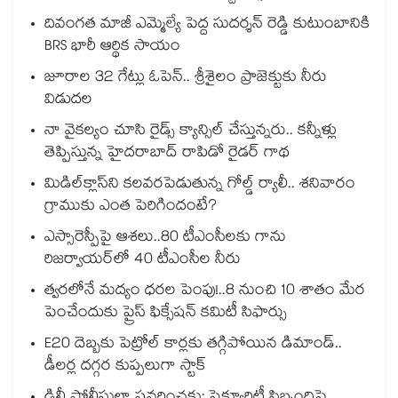
దివంగత మాజీ ఎమ్మెల్యే పెద్ద సుదర్శన్ రెడ్డి కుటుంబానికి
BRS భారీ ఆర్థిక సాయం
జూరాల 32 గేట్లు ఓపెన్.. శ్రీశైలం ప్రాజెక్టుకు నీరు
విడుదల
నా వైకల్యం చూసి రైడ్స్ క్యాన్సిల్ చేస్తున్నరు.. కన్నీళ్లు
తెప్పిస్తున్న హైదరాబాద్ రాపిడో రైడర్ గాథ
మిడిల్‌క్లాస్‌ని కలవరపెడుతున్న గోల్డ్ ర్యాలీ.. శనివారం
గ్రాముకు ఎంత పెరిగిందంటే?
ఎస్సారెస్పీపై ఆశలు..80 టీఎంసీలకు గాను
రిజర్వాయర్‌‌‌‌‌‌‌‌‌‌‌‌‌‌‌‌లో 40 టీఎంసీల నీరు
త్వరలోనే మద్యం ధ‌‌ర‌‌ల పెంపు!..8 నుంచి 10 శాతం మేర
పెంచేందుకు ప్రైస్ ఫిక్సేష‌‌న్ క‌‌మిటీ సిఫార్సు
E20 దెబ్బకు పెట్రోల్ కార్లకు తగ్గిపోయిన డిమాండ్..
డీలర్ల దగ్గర కుప్పలుగా స్టాక్