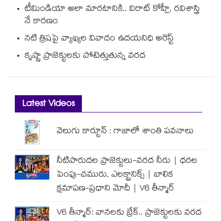
టీమిండియా అలా మారటానికి.. విరాట్ కోహ్లీ, రవిశాస్త్రి
నే కారణం
నటి త్రిషపై వ్యాఖ్యల వివాదం ఉదయనిధి అరెస్ట్
కృష్ణా ప్రాజెక్టులకు పోటెత్తుతున్న వరద
Latest Videos
వెలుగు కార్టూన్ : గాజాలో శాంతి పవనాలు
నీటిపారుదల ప్రాజెక్టులు-వరద నీరు | ధరల
పెంపు-చమురు, ఎలక్ట్రానిక్స్ | బాలిక
క్షమాపణ-ప్రధాని మోదీ | V6 తీన్మార్
V6 తీన్మార్: వానలకు బ్రేక్.. ప్రాజెక్టులకు వరద