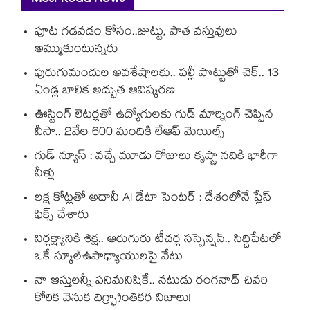
Most Read News
పూట గడవడం కోసం..జుట్టు, పాత వస్తువులు
అమ్ముకుంటున్నరు
పురుగుమందుల అవశేషాలకు.. పల్లీ పొట్టుతో చెక్.. 13
ఏండ్ల బాలిక అద్భుత ఆవిష్కరణ
ఊస్టింగ్ లెటర్లతో ఉద్యోగులకు గుడ్ మార్నింగ్ చెప్పిన
వీసా.. 2వేల 600 మందికి లేఆఫ్ మెయిల్స్
గుడ్ న్యూస్ : వచ్చే మూడు రోజులు కృష్ణా నదికి భారీగా
నీళ్లు
లక్ష కోట్లతో అదానీ AI డేటా సెంటర్ : దేశంలోనే ప్లేస్
ఫిక్స్ చేశారు
నిర్లక్ష్యానికి శిక్ష.. ఆరుగురు టీచర్ల సస్పెన్షన్.. సిద్దిపేటలో
ఒకే స్కూల్ఉపాధ్యాయులపై వేటు
నా ఆస్తులన్నీ పనిమనిషికే.. నటుడు రంగనాథ్ చివరి
కోరిక వెనుక దిగ్భ్రాంతికర నిజాలు!