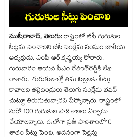
ముషీరాబాద్, వెలుగు:
రాష్ట్రంలో బీసీ గురుకుల
సీట్లను పెంచాలని బీసీ సంక్షేమ సంఘం జాతీయ
అధ్యక్షుడు, ఎంపీ ఆర్.కృష్ణయ్య కోరారు.
గురువారం ఆయన సీఎం రేవంత్​రెడ్డికి లేఖ
రాశారు. గురుకులాల్లో తమ పిల్లలకు సీట్లు
కావాలని తల్లిదండ్రులు తెలుగు సంక్షేమ భవన్
చుట్టూ తిరుగుతున్నారని పేర్కొన్నారు. రాష్ట్రంలో
మరో 100 గురుకుల పాఠశాలలు ఏర్పాటు
చేయాలన్నారు. ఈలోగా ప్రతీ పాఠశాలలో10
శాతం సీట్లు పెంచి, అదనంగా సెక్షన్లు