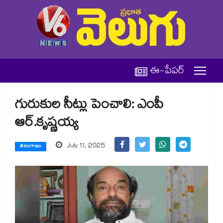
ఈ-పేపర్
గురుకుల సీట్లు పెంచాలి: ఎంపీ
ఆర్.కృష్ణయ్య
July 11, 2025
తెలంగాణం