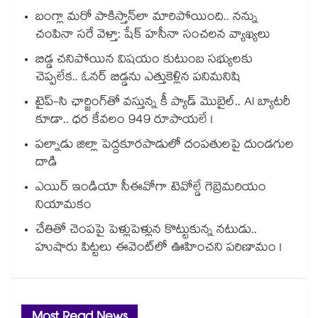
బంగ్లా మరో పాకిస్తాన్⁭లా మారిపోయింది.. నన్ను
చంపినా సరే వెళ్తా: షేక్ హసీనా సంచలన వ్యాఖ్యలు
బిడ్డ చనిపోయిన విషయం కుటుంబ సభ్యులకు
చెప్పలేక.. ఓనర్ బిడ్డను ఎత్తుకెళ్లిన పనిమనిషి
టైప్-సి ఛార్జింగ్⁪తో వస్తున్న కీ ప్యాడ్ మొబైల్.. AI బ్యాటరీ
కూడా.. ధర కేవలం 949 రూపాయలే !
పల్నాడు జిల్లా పెద్దకూరపాడులో దంపతులపై దుండగుల
దాడి
ఎయిర్ ఇండియా సీఈవోగా టెవోల్డే గెబ్రెమరియం
నియామకం
చేతితో చెంపపై పెళ్లుపెళ్లున కొట్టుకున్న నటుడు..
హుషారు పిట్టలు ఈవెంట్⁫లో ఊహించని పరిణామం !