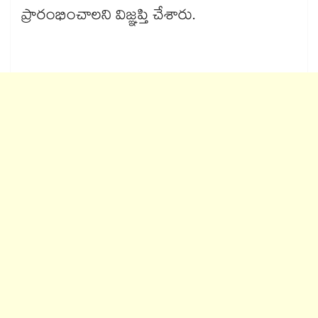
ప్రారంభించాలని విజ్ఞప్తి చేశారు.