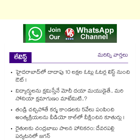
మరిన్ని వార్తలు
లేటెస్ట్
హైదరాబాద్⁫లో దాదాపు 10 లక్షల ఓట్లు ఓటర్ల లిస్ట్ నుంచి
ఔట్ !
విద్యార్థులను క్షమిస్తేనే మోదీ దయా మయుడైతే.. మరి
సోనియా క్షమాగుణం మాటేమిటి..?
తండ్రి చచ్చిపోతే కర్మ కాండలకు 5వేలు పంపించి
అంత్యక్రియలను వీడియో కాల్⁭లో వీక్షించిన కూతుర్లు !
రైతులకు చంద్రబాబు పాలన హానికరం: దేవరపల్లి
పర్యటనలో జగన్