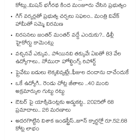
కోట్లు..మిషన్ భగీరథ కింద మంజూరు చేసిన ప్రభుత్వం
గిగ్‌‌‌‌‌‌‌‌‌‌‌‌‌‌‌‌ వర్కర్లతో ప్రభుత్వ చర్చలు సఫలం.. మంత్రి వివేక్
హామీతో సమ్మె విరమణ
నిరసనలు జంతర్ మంతర్ వద్దే ఎందుకు?.. ఢిల్లీ
హైకోర్టు కామెంట్లు
వచ్చినవే ఎక్కువ.. పోయినవి తక్కువే! ఏఐతో 83 వేల
ఉద్యోగాలు.. నోమురా హోల్డింగ్స్ రిపోర్ట్
ప్రైవేటు బడులు లెక్కలివ్వట్లే!..ఫీజుల దందాను దాచేందుకే
ఒకే ఉద్యోగి.. రెండు చోట్ల జీతాలు ..40 మంది
అక్రమార్కుల గుట్టు రట్టు
ఔటర్ పై యాక్సిడెంట్లకు అడ్డుకట్ట.. 2025లో 68
ప్రమాదాలు.. 26 మరణాలు
అదరగొట్టిన విశాక ఇండస్ట్రీస్..జూన్ క్వార్టర్లో రూ.52.68
కోట్ల లాభం