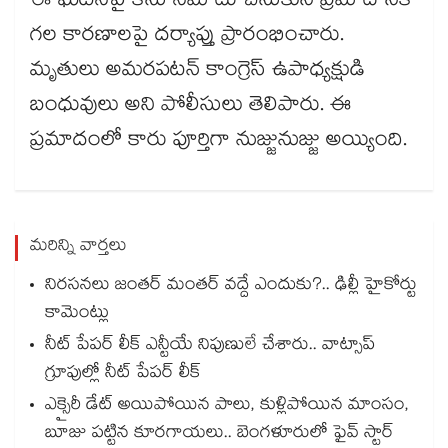
ఈ ఘటనపై కేసు నమోదు చేసుకుని ప్రమాదానికి
గల కారణాలపై దర్యాప్తు ప్రారంభించారు.
మృతులు అమరపటన్ కాంగ్రెస్ ఉపాధ్యక్షుడి
బంధువులు అని పోలీసులు తెలిపారు. ఈ
ప్రమాదంలో కారు పూర్తిగా నుజ్జునుజ్జు అయ్యింది.
మరిన్ని వార్తలు
నిరసనలు జంతర్ మంతర్ వద్దే ఎందుకు?.. ఢిల్లీ హైకోర్టు
కామెంట్లు
నీట్ పేపర్ లీక్ ఎన్టీయే నిపుణులే చేశారు.. వాట్సాప్
గ్రూపుల్లో నీట్ పేపర్ లీక్
ఎక్సైరీ డేట్ అయిపోయిన పాలు, కుళ్లిపోయిన మాంసం,
బూజు పట్టిన కూరగాయలు.. బెంగళూరులో ఫైవ్ స్టార్