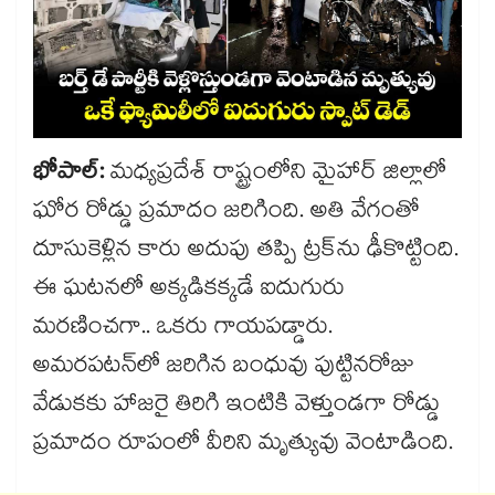
భోపాల్:
మధ్యప్రదేశ్ రాష్ట్రంలోని మైహార్ జిల్లాలో
ఘోర రోడ్డు ప్రమాదం జరిగింది. అతి వేగంతో
దూసుకెళ్లిన కారు అదుపు తప్పి ట్రక్‎ను ఢీకొట్టింది.
ఈ ఘటనలో అక్కడికక్కడే ఐదుగురు
మరణించగా.. ఒకరు గాయపడ్డారు.
అమరపటన్‌లో జరిగిన బంధువు పుట్టినరోజు
వేడుకకు హాజరై తిరిగి ఇంటికి వెళ్తుండగా రోడ్డు
ప్రమాదం రూపంలో వీరిని మృత్యువు వెంటాడింది.