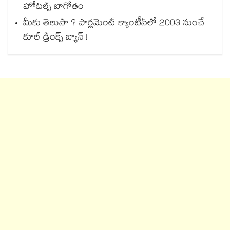
హోటల్స్ బాగోతం
మీకు తెలుసా ? పార్లమెంట్ క్యాంటీన్⁪లో 2003 నుంచే
కూల్ డ్రింక్స్ బ్యాన్ !