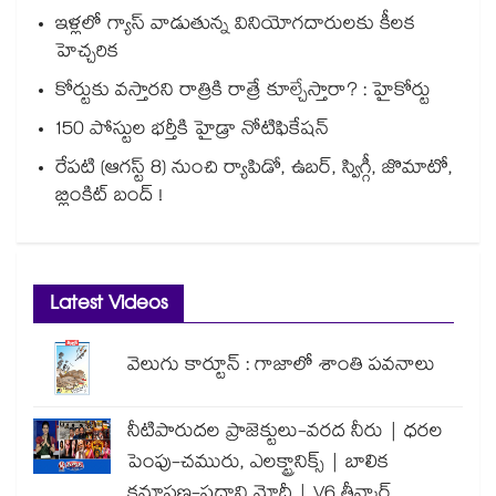
ఇళ్లలో గ్యాస్ వాడుతున్న వినియోగదారులకు కీలక
హెచ్చరిక
కోర్టుకు వస్తారని రాత్రికి రాత్రే కూల్చేస్తారా? : హైకోర్టు
150 పోస్టుల భర్తీకి హైడ్రా నోటిఫికేషన్
రేపటి (ఆగస్ట్ 8) నుంచి ర్యాపిడో, ఉబర్, స్విగ్గీ, జొమాటో,
బ్లింకిట్ బంద్ !
Latest Videos
వెలుగు కార్టూన్ : గాజాలో శాంతి పవనాలు
నీటిపారుదల ప్రాజెక్టులు-వరద నీరు | ధరల
పెంపు-చమురు, ఎలక్ట్రానిక్స్ | బాలిక
క్షమాపణ-ప్రధాని మోదీ | V6 తీన్మార్