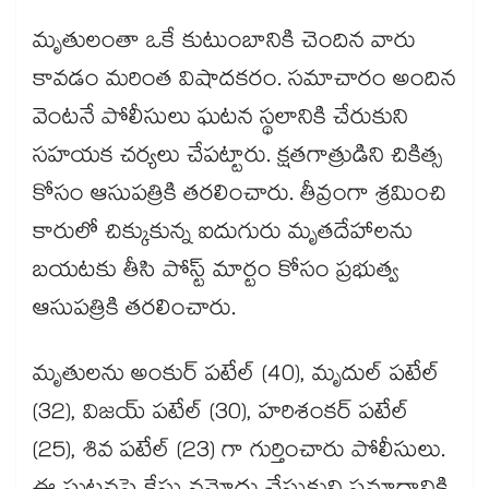
మృతులంతా ఒకే కుటుంబానికి చెందిన వారు
కావడం మరింత విషాదకరం. సమాచారం అందిన
వెంటనే పోలీసులు ఘటన స్థలానికి చేరుకుని
సహయక చర్యలు చేపట్టారు. క్షతగాత్రుడిని చికిత్స
కోసం ఆసుపత్రికి తరలించారు. తీవ్రంగా శ్రమించి
కారులో చిక్కుకున్న ఐదుగురు మృతదేహాలను
బయటకు తీసి పోస్ట్ మార్టం కోసం ప్రభుత్వ
ఆసుపత్రికి తరలించారు.
మృతులను అంకుర్ పటేల్ (40), మృదుల్ పటేల్
(32), విజయ్ పటేల్ (30), హరిశంకర్ పటేల్
(25), శివ పటేల్ (23) గా గుర్తించారు పోలీసులు.