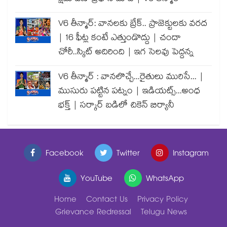
V6 తీన్మార్: వానలకు బ్రేక్.. ప్రాజెక్టులకు వరద
| 16 ఫీట్ల కంటే ఎత్తుండొద్దు | చందా
చోరీ..స్కిట్ అదిరింది | ఇగ సెలవు పెద్దన్న
V6 తీన్మార్ : వానలొచ్చే...రైతులు మురిసే... |
ముసురు పట్టిన పట్నం | ఇడియట్స్...అంధ
భక్త్ | సర్కార్ బడిలో చికెన్ బిర్యానీ
Facebook
Twitter
Instagram
YouTube
WhatsApp
Home
Contact Us
Privacy Policy
Grievance Redressal
Telugu News