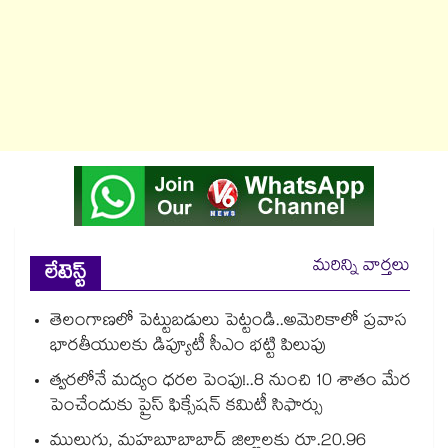
మరిన్ని వార్తలు
లేటెస్ట్
తెలంగాణలో పెట్టుబడులు పెట్టండి..అమెరికాలో ప్రవాస
భారతీయులకు డిప్యూటీ సీఎం భట్టి పిలుపు
త్వరలోనే మద్యం ధ‌‌ర‌‌ల పెంపు!..8 నుంచి 10 శాతం మేర
పెంచేందుకు ప్రైస్ ఫిక్సేష‌‌న్ క‌‌మిటీ సిఫార్సు
ములుగు, మహబూబాబాద్ జిల్లాలకు రూ.20.96