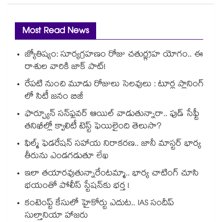
Most Read News
జ్యోతిష్యం: సూర్యగ్రహణం రోజు చతుర్గ్రహ యోగం.. ఈ
రాశుల వారికి జాక్ పాట్!
రేపటి నుంచి మూడు రోజులు సెలవులు : టూర్ల ప్లానింగ్
లో సిటీ జనం బిజీ
ఫార్చ్యూన్ సన్‌ఫ్లవర్ ఆయిల్ వాడుతున్నారా.. ఫుడ్ సేఫ్టీ
తనిఖీల్లో క్వాలిటీ టెస్ట్ ఫెయిలైంది తెలుసా?
ఫిల్మ్ ఫెడరేషన్ సహాయ నిరాకరణ.. జానీ మాస్టర్ భార్య
తీరును ఎండగడుతూ లేఖ
ఇలా తయారవుతున్నారేంటమ్మా.. భార్య చాటింగ్ చూసి
భయంతో పోలీస్ స్టేషన్⁫కు భర్త !
కంటెంప్ట్ కేసులో హైకోర్టు ఎదుట.. IAS సందీప్
సుల్తానియా హాజరు