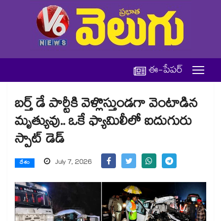
ఈ-పేపర్
బర్త్ డే పార్టీకి వెళ్లొస్తుండగా వెంటాడిన
మృత్యువు.. ఒకే ఫ్యామిలీలో ఐదుగురు
స్పాట్ డెడ్
July 7, 2026
దేశం