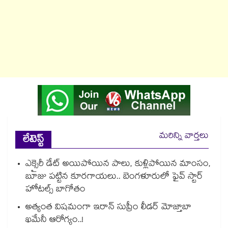
మరిన్ని వార్తలు
లేటెస్ట్
ఎక్సైరీ డేట్ అయిపోయిన పాలు, కుళ్లిపోయిన మాంసం,
బూజు పట్టిన కూరగాయలు.. బెంగళూరులో ఫైవ్ స్టార్
హోటల్స్ బాగోతం
అత్యంత విషమంగా ఇరాన్ సుప్రీం లీడర్ మోజ్తాబా
ఖమేనీ ఆరోగ్యం..!