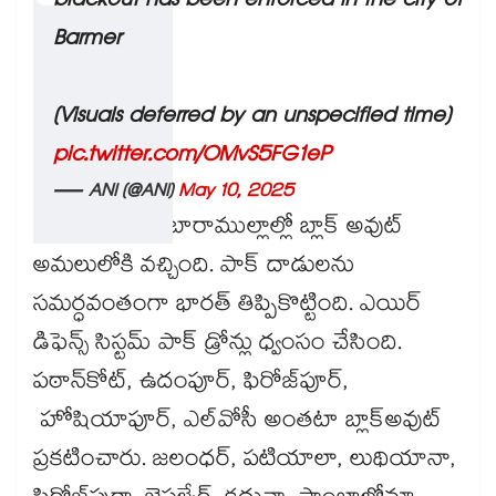
blackout has been enforced in the city of
Barmer
(Visuals deferred by an unspecified time)
pic.twitter.com/OMvS5FG1eP
— ANI (@ANI)
May 10, 2025
జమ్మూ కాశ్మీర్, బారాముల్లాల్లో బ్లాక్ అవుట్
అమలులోకి వచ్చింది. పాక్‌ దాడులను
సమర్ధవంతంగా భారత్ తిప్పికొట్టింది. ఎయిర్‌
డిఫెన్స్ సిస్టమ్ పాక్‌ డ్రోన్లు ధ్వంసం చేసింది.
పఠాన్‌కోట్‌, ఉదంపూర్‌, ఫిరోజ్‌పూర్‌,
హోషియాపూర్‌, ఎల్‌వోసీ అంతటా బ్లాక్‌అవుట్
ప్రకటించారు. జలంధర్‌, పటియాలా, లుథియానా,