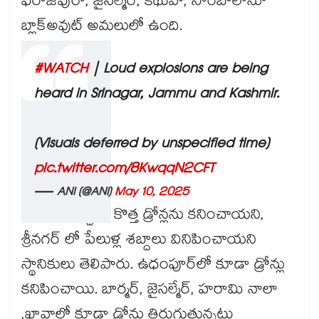
ఫిరోజ్‌పురా, జైసల్మేర్, కథువా, సాంబాలోనూ
బ్లాక్‌అవుట్ అమలులో ఉంది.
#WATCH
| Loud explosions are being
heard in Srinagar, Jammu and Kashmir.
(Visuals deferred by unspecified time)
pic.twitter.com/8KwqqN2CFT
— ANI (@ANI)
May 10, 2025
కచ్ సరిహద్దుల్లో కొత్త డ్రోన్లను కనించాయని,
శ్రీనగర్ లో పేలుళ్ల శబ్దాలు వినిపించాయని
స్థానికులు తెలిపారు. ఉధంపూర్‌లో కూడా డ్రోన్లు
కనిపించాయి. బార్మర్, జైసల్మేర్, హరామి నాలా
,ఖావ్డాలో కూడా డ్రోన్లు తిరుగుతున్నట్లు