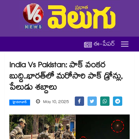
ఈ-పేపర్
India Vs Pakistan: పాక్ వంకర
బుద్ది..భారత్⁬లో మరోసారి పాక్ డ్రోన్లు,
పేలుడు శబ్దాలు
May 10, 2025
హైదరాబాద్