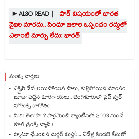
►ALSO READ |
పాక్ విషయంలో భారత
వైఖరి మారదు.. సింధూ జలాల ఒప్పందం రద్దులో
ఎలాంటి మార్పు లేదు: భారత్
మరిన్ని వార్తలు
ఎక్సైరీ డేట్ అయిపోయిన పాలు, కుళ్లిపోయిన మాంసం,
బూజు పట్టిన కూరగాయలు.. బెంగళూరులో ఫైవ్ స్టార్
హోటల్స్ బాగోతం
మీకు తెలుసా ? పార్లమెంట్ క్యాంటీన్⁪లో 2003 నుంచే
కూల్ డ్రింక్స్ బ్యాన్ !
ట్యాటూ ఛేదించిన మర్డర్ మిస్టరీ... ఏడేళ్ల కిందటి కేసులో