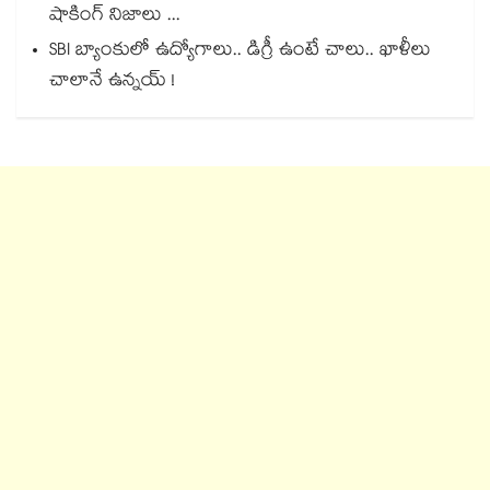
షాకింగ్ నిజాలు ...
SBI బ్యాంకులో ఉద్యోగాలు.. డిగ్రీ ఉంటే చాలు.. ఖాళీలు
చాలానే ఉన్నయ్ !