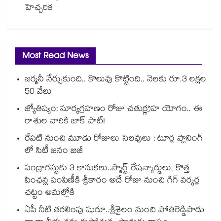
హెచ్చరిక
Most Read News
జర్మనీ నేర్చుకుంది.. కొలువు కొట్టింది.. నెలకు రూ.3 లక్షల
50 వేలు
జ్యోతిష్యం: సూర్యగ్రహణం రోజు చతుర్గ్రహ యోగం.. ఈ
రాశుల వారికి జాక్ పాట్!
రేపటి నుంచి మూడు రోజులు సెలవులు : టూర్ల ప్లానింగ్
లో సిటీ జనం బిజీ
పంద్రాగస్టుకు 3 కానుకలు..స్మార్ట్ రేషన్కార్డులు, కొత్త
పింఛన్ల పంపిణీకి శ్రీకారం అదే రోజు నుంచి గిగ్ వర్కర్ల
చట్టం అమల్లోకి
ఏపీ నీటి తరలింపు షురూ..శ్రీశైలం నుంచి పోతిరెడ్డిపాడు