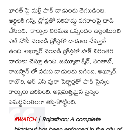
భారత్ పై మళ్లీ పాక్ దాడులకు తెగబడింది.
ఆర్టిలరీ గన్స్, డ్రోన్లతో సరిహద్దు నగరాలపై దాడి
చేసింది. కాల్పుల విరమణ ఒప్పందం ఉల్లంఘించి
ఎల్ వోసీ వెంబడి డ్రోన్లతో దాడులు చేస్తూనే
ఉంది. అఖ్నూర్ వెంబడి డ్రోన్లతో పాక్ నిరంతర
దాడులు చేస్తూ ఉంది. జమ్మూకాశ్మీర్, పంజాబ్,
రాజస్థాన్ లో వరుస దాడులకు దిగింది. అఖ్నూర్,
రాజౌరి, ఆర్ ఎస్ పురా సెక్టార్లతో పాక్ సైన్యం
కాల్పులు జరిపింది. అప్రమత్తమైన సైన్యం
సమర్థవంతంగా తిప్పికొట్టింది.
#WATCH
| Rajasthan: A complete