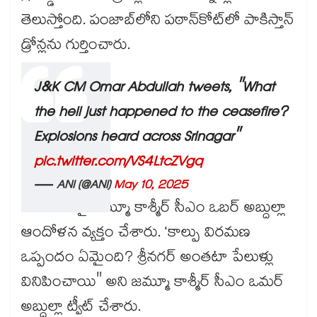
తెలుస్తోంది. పంజాబ్‌లోని పఠాన్‌కోట్‌లో పాకిస్తాన్
డ్రోన్లను గుర్తించారు.
J&K CM Omar Abdullah tweets, "What
the hell just happened to the ceasefire?
Explosions heard across Srinagar"
pic.twitter.com/VS4LtcZVgq
— ANI (@ANI)
May 10, 2025
పాక్ తీరుపై జమ్మూ కాశ్మీర్ సీఎం ఒబర్ అబ్దుల్లా
ఆందోళన వ్యక్తం చేశారు. ‘కాల్పు విరమణ
ఒప్పందం ఏమైంది? శ్రీనగర్ అంతటా పేలుళ్లు
వినిపించాయి" అని జమ్మూ కాశ్మీర్ సీఎం ఒమర్
అబ్దుల్లా ట్వీట్ చేశారు.