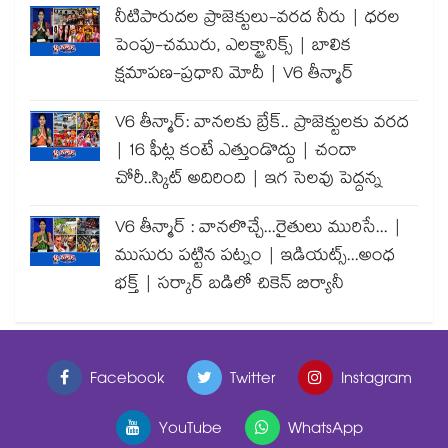
నీటిపారుదల ప్రాజెక్టులు-వరద నీరు | ధరల
పెంపు-చమురు, ఎలక్ట్రానిక్స్ | బాలిక
క్షమాపణ-ప్రధాని మోదీ | V6 తీన్మార్
V6 తీన్మార్: వానలకు బ్రేక్.. ప్రాజెక్టులకు వరద
| 16 ఫీట్ల కంటే ఎత్తుండొద్దు | చందా
చోరీ..స్కిట్ అదిరింది | ఇగ సెలవు పెద్దన్న
V6 తీన్మార్ : వానలొచ్చే...రైతులు మురిసే... |
ముసురు పట్టిన పట్నం | ఇడియట్స్...అంధ
భక్త్ | సర్కార్ బడిలో చికెన్ బిర్యానీ
Facebook
Twitter
Instagram
YouTube
WhatsApp