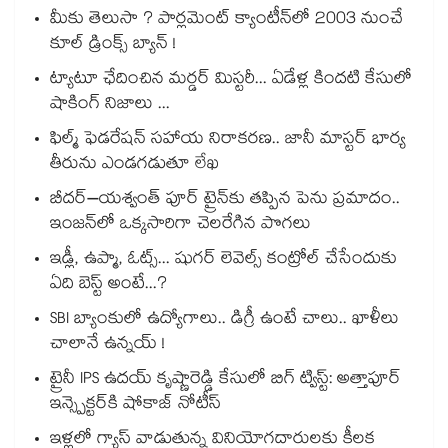
మీకు తెలుసా ? పార్లమెంట్ క్యాంటీన్⁪లో 2003 నుంచే
కూల్ డ్రింక్స్ బ్యాన్ !
ట్యాటూ ఛేదించిన మర్డర్ మిస్టరీ... ఏడేళ్ల కిందటి కేసులో
షాకింగ్ నిజాలు ...
ఫిల్మ్ ఫెడరేషన్ సహాయ నిరాకరణ.. జానీ మాస్టర్ భార్య
తీరును ఎండగడుతూ లేఖ
బీదర్–యశ్వంత్ పూర్ ట్రైన్‎కు తప్పిన పెను ప్రమాదం..
ఇంజన్‎లో ఒక్కసారిగా చెలరేగిన పొగలు
ఇడ్లీ, ఉప్మా, ఓట్స్... షుగర్ లెవెల్స్ కంట్రోల్ చేసేందుకు
ఏది బెస్ట్ అంటే...?
SBI బ్యాంకులో ఉద్యోగాలు.. డిగ్రీ ఉంటే చాలు.. ఖాళీలు
చాలానే ఉన్నయ్ !
ట్రైనీ IPS ఉదయ్ కృష్ణారెడ్డి కేసులో బిగ్ ట్విస్ట్: అత్తాపూర్
ఇన్స్పెక్టర్‎కి షోకాజ్ నోటీస్
ఇళ్లలో గ్యాస్ వాడుతున్న వినియోగదారులకు కీలక