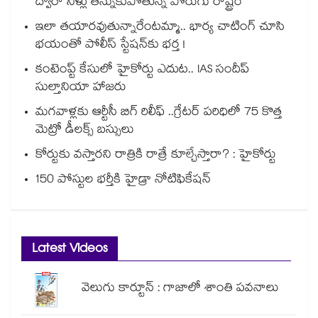
ద్వారా నీళ్లు తన్నుకుపోతున్న పొరుగు రాష్ట్రం
ఇలా తయారవుతున్నారేంటమ్మా.. భార్య చాటింగ్ చూసి
భయంతో పోలీస్ స్టేషన్⁫కు భర్త !
కంటెంప్ట్ కేసులో హైకోర్టు ఎదుట.. IAS సందీప్
సుల్తానియా హాజరు
మగవాళ్లకు ఆర్టీసీ బిగ్ రిలీఫ్ ..గ్రేటర్ పరిధిలో 75 కొత్త
మెట్రో డీలక్స్ బస్సులు
కోర్టుకు వస్తారని రాత్రికి రాత్రే కూల్చేస్తారా? : హైకోర్టు
150 పోస్టుల భర్తీకి హైడ్రా నోటిఫికేషన్
Latest Videos
వెలుగు కార్టూన్ : గాజాలో శాంతి పవనాలు