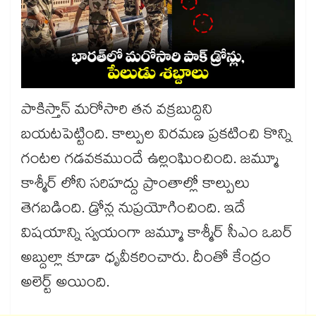
పాకిస్తాన్ మరోసారి తన వక్రబుద్దిని
బయటపెట్టింది. కాల్పుల విరమణ ప్రకటించి కొన్ని
గంటల గడవకముందే ఉల్లంఘించింది. జమ్మూ
కాశ్మీర్ లోని సరిహద్దు ప్రాంతాల్లో కాల్పులు
తెగబడింది. డ్రోన్ల నుప్రయోగించింది. ఇదే
విషయాన్ని స్వయంగా జమ్మూ కాశ్మీర్ సీఎం ఒబర్
అబ్దుల్లా కూడా ధృవీకరించారు. దీంతో కేంద్రం
అలెర్ట్ అయింది.