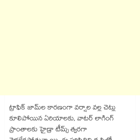
ట్రాఫిక్ జామ్‏ల కారణంగా వర్షాల వల్ల చెట్లు
కూలిపోయిన ఏరియాలకు, వాటర్ లాగింగ్
ప్రాంతాలకు హైడ్రా టీమ్స్ త్వరగా