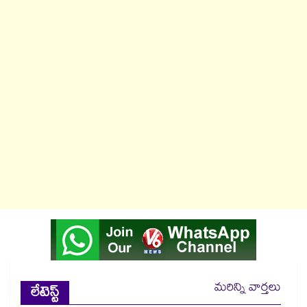
మరిన్ని వార్తలు
లేటెస్ట్