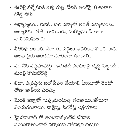
ఊరెళ్లి వచ్చేసరికి ఇళ్లు గుల్ల..టీచర్ ఇంట్లో 16 తులాల
గోల్డ్ చోరీ
ఆధ్యాత్మికం: ఎవరికి ఎంత దక్కాలో అంతే దక్కుతుంది..
అత్యాశకు పోతే.. రావణుడు, దుర్యోధనుడి లాగా
నాశనమవుతారు..!
నీతికథ: పిల్లలకు నేర్పాలి.. పెద్దలు ఆచరించాలి ..ఈ ఐదు
అలవాట్లకు అందరూ దూరంగా ఉండాలి..
వరి వేసి నష్టపోవద్దు ..ఆరుతడి పంటలపై దృష్టి పెట్టండి..
మంత్రి కోమటిరెడ్డి
విద్యా వ్యవస్థను బలోపేతం చేయాలి..పీయూలో రెండో
రోజు జాతీయ సదస్సు
మెదక్ జిల్లాలో గుప్పుమంటున్న గంజాయి..జోరుగా
ఎండుగంజాయి, చాక్లెట్లు, సిగరేట్ల విక్రయాలు
హైదరాబాద్ లో అంబరాన్నంటిన బోనాల
సంబురాలు..లాల్ దర్వాజకు పోటెత్తిన భక్తులు