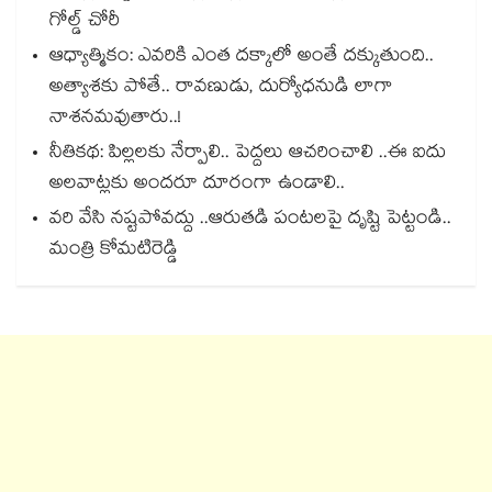
గోల్డ్ చోరీ
ఆధ్యాత్మికం: ఎవరికి ఎంత దక్కాలో అంతే దక్కుతుంది..
అత్యాశకు పోతే.. రావణుడు, దుర్యోధనుడి లాగా
నాశనమవుతారు..!
నీతికథ: పిల్లలకు నేర్పాలి.. పెద్దలు ఆచరించాలి ..ఈ ఐదు
అలవాట్లకు అందరూ దూరంగా ఉండాలి..
వరి వేసి నష్టపోవద్దు ..ఆరుతడి పంటలపై దృష్టి పెట్టండి..
మంత్రి కోమటిరెడ్డి