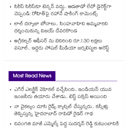
సిరీస్ సిరీస్‌కూ టెన్షన్ వద్దు.. ఆడతాడో లేదో డైరెక్ట్‌గా
చెప్పండి: రోహిత్‌పై రహానే షాకింగ్ కామెంట్స్
లాల్ దర్వాజా బోనాలు.. సింహవాహిని అమ్మవారిని
దర్శించుకున్న విజయ్ దేవరకొండ
అగ్రికల్చర్ ఆఫీసర్‌‌‌‌ ను బెదిరించి రూ.1.30 లక్షలు
వసూల్‌‌.. ఇద్దరు సోషల్ మీడియా జర్నలిస్టుల అరెస్ట్
Most Read News
ఎగిరే ఎలక్ట్రిక్ వెహికల్ వచ్చేసింది.. ఇండియన్ యువ
ఇంజనీరు తయారు చేశాడు.. టెస్ట్ సక్సెస్ అయింది
నా వైకల్యం చూసి రైడ్స్ క్యాన్సిల్ చేస్తున్నరు.. కన్నీళ్లు
తెప్పిస్తున్న హైదరాబాద్ రాపిడో రైడర్ గాథ
దివంగత మాజీ ఎమ్మెల్యే పెద్ద సుదర్శన్ రెడ్డి కుటుంబానికి