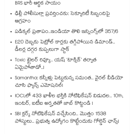
BRS భారీ ఆర్థిక సాయం
ఢిల్లీ పోలీసుల్లా ప్రవర్తించకు: సెక్యూరిటీ సిబ్బందిపై
ఆగ్రహం
పడిక్కల్‌‌ ప్రతాపం..ఇండియా తొలి ఇన్నింగ్స్‌‌లో 357/6
E20 దెబ్బకు పెట్రోల్ కార్లకు తగ్గిపోయిన డిమాండ్..
డీలర్ల దగ్గర కుప్పలుగా స్టాక్
Toxic ట్రైలర్ రివ్యూ.. యష్ ‘టాక్సిక్’ తర్వాత
ఏమైపోతాడో..!
Samantha: కన్నీళ్లు పెట్టుకున్న సమంత.. వైరల్ వీడియో
చూసి ఫ్యాన్స్ ఎమోషనల్!
IOCLలో 433 ఖాళీల భర్తీకి నోటిఫికేషన్ విడుదల.. 10th,
ఇంటర్, ఐటీఐ అర్హతతో జాబ్ కొట్టండి !
SBI క్లర్క్ నోటిఫికేషన్ వచ్చేసింది.. మొత్తం 1538
పోస్టులు.. ప్రభుత్వ ఉద్యోగం కొట్టేందుకు గోల్డెన్ ఛాన్స్!