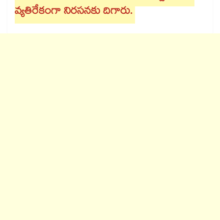
వ్యతిరేకంగా నిరసనకు దిగారు.