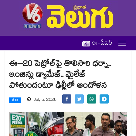
ఈ-పేపర్
ఈ–20 పెట్రోల్⁭పై తొలిసారి ధర్నా..
ఇంజిన్లు డ్యామేజ్.. మైలేజ్
పోతుందంటూ ఢిల్లీలో ఆందోళన
July 5, 2026
దేశం