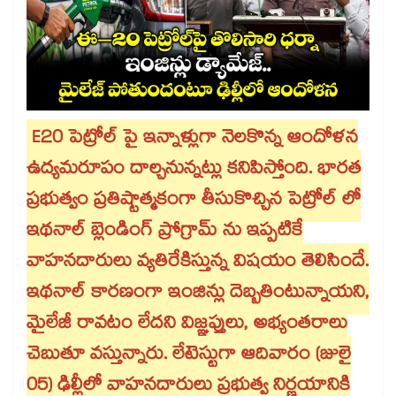
E20 పెట్రోల్ పై ఇన్నాళ్లుగా నెలకొన్న ఆందోళన
ఉద్యమరూపం దాల్చనున్నట్లు కనిపిస్తోంది. భారత
ప్రభుత్వం ప్రతిష్టాత్మకంగా తీసుకొచ్చిన పెట్రోల్ లో
ఇథనాల్ బ్లెండింగ్ ప్రోగ్రామ్ ను ఇప్పటికే
వాహనదారులు వ్యతిరేకిస్తున్న విషయం తెలిసిందే.
ఇథనాల్ కారణంగా ఇంజిన్లు దెబ్బతింటున్నాయని,
మైలేజీ రావటం లేదని విజ్ఞప్తులు, అభ్యంతరాలు
చెబుతూ వస్తున్నారు. లేటెస్టుగా ఆదివారం (జులై
05) ఢిల్లీలో వాహనదారులు ప్రభుత్వ నిర్ణయానికి