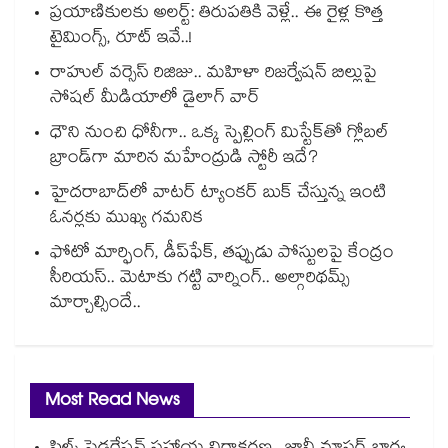
ప్రయాణికులకు అలర్ట్: తిరుపతికి వెళ్లే.. ఈ రైళ్ల కొత్త
టైమింగ్స్, రూట్ ఇవే..!
రాహుల్ వర్సెస్ రిజిజు.. మహిళా రిజర్వేషన్ బిల్లుపై
సోషల్ మీడియాలో డైలాగ్ వార్
ధౌని నుంచి ధోనీగా.. ఒక్క స్పెల్లింగ్ మిస్టేక్‌తో గ్లోబల్
బ్రాండ్‌గా మారిన మహేంద్రుడి స్టోరీ ఇదే?
హైదరాబాద్⁪లో వాటర్ ట్యాంకర్ బుక్ చేస్తున్న ఇంటి
ఓనర్లకు ముఖ్య గమనిక
ఫోటో మార్ఫింగ్, డీప్‌ఫేక్‌, తప్పుడు పోస్టులపై కేంద్రం
సీరియస్.. మెటాకు గట్టి వార్నింగ్.. అల్గారిథమ్స్
మార్చాల్సిందే..
Most Read News