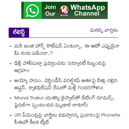
మరిన్ని వార్తలు
లేటెస్ట్
మరీ ఇంత హార్ష్ కొటేషన్ ఏంటన్నా.. ఈ ఆటో ఎప్పుడైనా
మీ కంట పడిందా..?
ఢిల్లీ పోలీసుల్లా ప్రవర్తించకు: సెక్యూరిటీ సిబ్బందిపై
ఆగ్రహం
అయ్యో పాపం.. వెస్టిండీస్ వరల్డ్‌కప్ ఆశలపై నీళ్లు చల్లిన
ఆఫ్ఘన్.. క్వాలిఫికేషన్ రేసులో మళ్లీ గందరగోళం!
Mrunal Thakur: యశస్వి జైస్వాల్‌తో డేటింగ్ రూమర్స్‌..
ఫైనల్‌గా స్పందించిన మృణాల్ ఠాకూర్!
UPI పేమెంట్లపై ఛార్జీలు విధిస్తారన్న ప్రచారంపై PhonePe
సీఈవో కీలక ట్వీట్