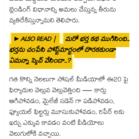
బ్లెండింగ్ విధానాన్ని అమలు చేస్తున్న తీరును
వ్యతిరేకిస్తున్నామని తెలిపారు.
►ALSO READ |
మరో భర్త కథ ముగిసింది..
భర్తను చంపేసి పోస్ట్⁪మార్టంలో దొరకకుండా
ఏమన్నా స్కెచ్ వేసిందా..?
గత కొన్ని నెలలుగా సోషల్ మీడియాలో ఈ20 పై
ఫిర్యాదుల వెల్లువ వెల్లువెత్తింది — కార్లు
ఆగిపోవడం, మైలేజీ సడెన్ గా పడిపోవడం,
ఫ్యూయల్ ఫిల్టర్లు మూసుకుపోవడం, రిపేర్ లకు
ఖర్చు ఎక్కువ కావడం వంటి వీడియోలు
వెలుగులోకి వచ్చాయి.