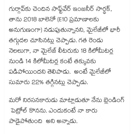
గుర్గావ్‌కు చెందిన సాఫ్ట్‌వేర్ ఇంజనీర్ సార్థక్,
తాను 2018 బాలెనో (E10 ప్రమాణాలకు
అనుగుణంగా) నడుపుతున్నానని, మైలేజీలో భారీ
తగ్గుదల చూసినట్లు చెప్పాడు. గత రెండు
నెలలుగా, నా మైలేజ్ లీటరుకు 18 కిలోమీటర్ల
నుండి 14 కిలోమీటర్ల కంటే తక్కువకు
పడిపోయిందని తెలిపాడు. అంటే మైలేజీలో
సుమారు 22% తగ్గినట్లు చెప్పాడు.
మరో నిరసనకారుడు మాట్లాడుతూ నేను బ్లెండింగ్
పెట్రోల్ కొనను. ఎందుకంటే నా కారు
పాడైపోతుంది అని అన్నాడు.