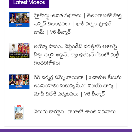
Latest Videos
హైకోర్టు-ఉచిత పథకాలు | తెలంగాణలో కొత్త
పెన్షన్ నిబంధనలు | భారీ వర్షం-ట్రాఫిక్
జామ్ | V6 తీన్మార్
అయ్యో పాపం.. వెస్టిండీస్ వరల్డ్‌కప్ ఆశలపై
నీళ్లు చల్లిన ఆఫ్ఘన్.. క్వాలిఫికేషన్ రేసులో మళ్లీ
గందరగోళం!
గిగ్ వర్కర్ల సమ్మె వాయిదా | విడాకుల కేసును
ఉపసంహరించుకున్న సీఎం విజయ్ భార్య |
మోదీ విదేశీ పర్యటనలు | V6 తీన్మార్
వెలుగు కార్టూన్ : గాజాలో శాంతి పవనాలు