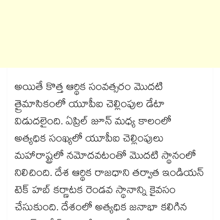
అయితే కొత్త ఆర్థిక సంవత్సరం మెుదటి
త్రైమాసికంలో యూపీఐ చెల్లింపుల డేటా
విడుదలైంది. ఏప్రిల్ జూన్ మధ్య కాలంలో
అత్యధిక సంఖ్యలో యూపీఐ చెల్లింపులు
మహారాష్ట్రలో నమోదవటంతో మెుదటి స్థానంలో
నిలిచింది. దేశ ఆర్థిక రాజధాని తర్వాత ఇండియన్
టెక్ హబ్ కర్ణాటక రెండవ స్థానాన్ని కైవసం
చేసుకుంది. దేశంలో అత్యధిక జనాభా కలిగిన