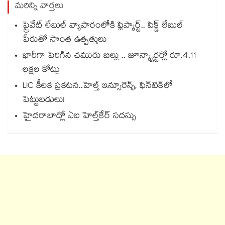
మరిన్ని వార్తలు
ప్రైవేట్ లేబుల్ వ్యాపారంలోకి ఫ్లిప్కార్ట్.. పిక్డ్ లేబుల్
పేరుతో సొంత ఉత్పత్తులు
భారీగా పెరిగిన చమురు బిల్లు .. జూన్క్వార్టర్లో రూ.4.11
లక్షల కోట్లు
LIC కీలక ప్రకటన..హెల్త్ ఇన్సూరెన్స్, ఫిన్‌టెక్‌లో
పెట్టుబడులు!
హైదరాబాద్లో ఏఐ హెల్త్‌‌‌‌‌‌‌‌‌‌‌‌‌‌‌‌‌‌‌‌‌‌‌‌‌‌‌‌‌‌‌‌కేర్ సదస్సు