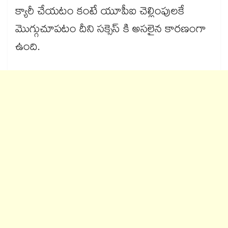
క్యారీ చేయటం కంటే యూపీఐ చెల్లింపులకే
మెుగ్గుచూపటం దీని సక్సెస్ కి అసలైన కారణంగా
ఉంది.