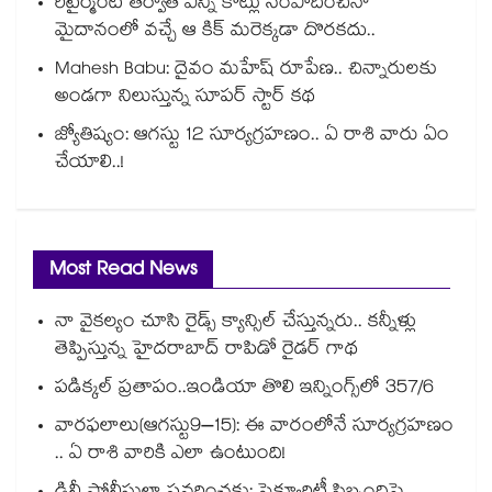
రిటైర్మెంట్ తర్వాత ఎన్ని కోట్లు సంపాదించినా
మైదానంలో వచ్చే ఆ కిక్ మరెక్కడా దొరకదు..
Mahesh Babu: దైవం మహేష్ రూపేణ.. చిన్నారులకు
అండగా నిలుస్తున్న సూపర్ స్టార్ కథ
జ్యోతిష్యం: ఆగస్టు 12 సూర్యగ్రహణం.. ఏ రాశి వారు ఏం
చేయాలి..!
Most Read News
నా వైకల్యం చూసి రైడ్స్ క్యాన్సిల్ చేస్తున్నరు.. కన్నీళ్లు
తెప్పిస్తున్న హైదరాబాద్ రాపిడో రైడర్ గాథ
పడిక్కల్‌‌ ప్రతాపం..ఇండియా తొలి ఇన్నింగ్స్‌‌లో 357/6
వారఫలాలు(ఆగస్టు9–15): ఈ వారంలోనే సూర్యగ్రహణం
.. ఏ రాశి వారికి ఎలా ఉంటుంది!