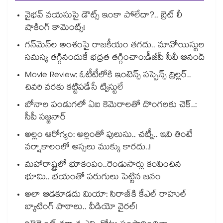
వైభవ్ వయసుపై డౌట్స్ ఇంకా పోలేదా?.. బ్రెట్ లీ
షాకింగ్ కామెంట్స్!
గన్⁭మెన్⁭ల అంశంపై రాజకీయం తగదు.. మావోయిస్టుల
సమస్య తగ్గినందుకే భద్రత తగ్గించాం:డీజీపీ సీవీ ఆనంద్
Movie Review: ఓటీటీలోకి ఇంటెన్స్ సస్పెన్స్ థ్రిల్లర్..
చివరి వరకు కట్టిపడేసే ట్విస్టులే
బోనాల పండుగలో ఏఐ కెమెరాలతో దొంగలకు చెక్..:
సీపీ సజ్జనార్
అల్లం ఆరోగ్యం: అల్లంతో పులుసు.. చట్నీ.. ఇవి తింటే
వర్షాకాలంలో అస్సలు ముక్కు కారదు..!
మహారాష్ట్రలో భూకంపం..రెండుసార్లు కంపించిన
భూమి.. భయంతో పరుగులు పెట్టిన జనం
అలా ఆడకూడదు మియా: సిరాజ్‌కి కేఎల్ రాహుల్
బ్యాటింగ్ పాఠాలు.. వీడియో వైరల్!