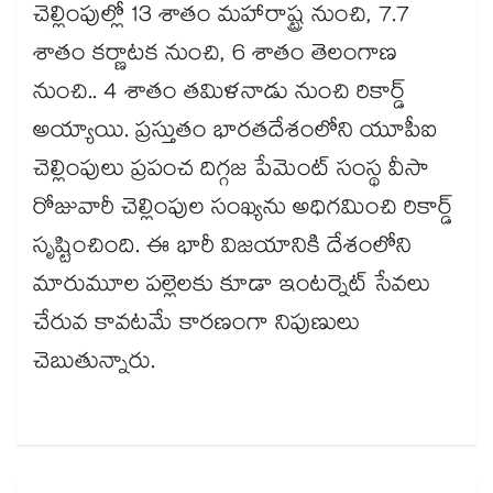
చెల్లింపుల్లో 13 శాతం మహారాష్ట్ర నుంచి, 7.7
శాతం కర్ణాటక నుంచి, 6 శాతం తెలంగాణ
నుంచి.. 4 శాతం తమిళనాడు నుంచి రికార్డ్
అయ్యాయి. ప్రస్తుతం భారతదేశంలోని యూపీఐ
చెల్లింపులు ప్రపంచ దిగ్గజ పేమెంట్ సంస్థ వీసా
రోజువారీ చెల్లింపుల సంఖ్యను అధిగమించి రికార్డ్
సృష్టించింది. ఈ భారీ విజయానికి దేశంలోని
మారుమూల పల్లెలకు కూడా ఇంటర్నెట్ సేవలు
చేరువ కావటమే కారణంగా నిపుణులు
చెబుతున్నారు.