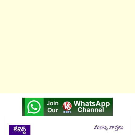
మరిన్ని వార్తలు
లేటెస్ట్