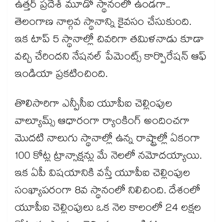
ఉత్తర్ ప్రదేశ్ మూడో స్థానంలో ఉండగా..
తెలంగాణ నాల్గవ స్థానాన్ని కైవసం చేసుకుంది.
ఇక టాప్ 5 స్థానాల్లో చివరిగా తమిళనాడు కూడా
వచ్చి చేరిందని నేషనల్ పేమెంట్స్ కార్పొరేషన్ ఆఫ్
ఇండియా ప్రకటించింది.
తొలిసారిగా ఎన్పీసీఐ యూపీఐ చెల్లింపుల
వాల్యూమ్స్ ఆధారంగా ర్యాంకింగ్ అందించగా
మెుదటి నాలుగు స్థానాల్లో ఉన్న రాష్ట్రాల్లో ఏకంగా
100 కోట్ల ట్రాన్సాక్షన్లు మే నెలలో నమోదయ్యాయి.
ఇక ఏపీ విషయానికి వస్తే యూపీఐ చెల్లింపుల
సంఖ్యాపరంగా 8వ స్థానంలో నిలిచింది. దేశంలో
యూపీఐ చెల్లింపులు ఒక నెల కాలంలో 24 లక్షల