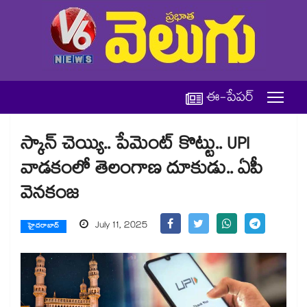
ఈ-పేపర్
స్కాన్ చెయ్యి.. పేమెంట్ కొట్టు.. UPI
వాడకంలో తెలంగాణ దూకుడు.. ఏపీ
వెనకంజ
July 11, 2025
హైదరాబాద్