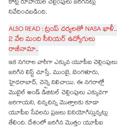
కోట్ల రూపాయల చెల్లింపులు జరిగినట్లు
నివేదించబడింది.
ALSO READ : ట్రంప్ చర్యలతో NASA ఖాళీ..
2 వేల మంది సీనియర్ ఉద్యోగులు
రాజీనామా..
ఇక నగరాల వారీగా ఎక్కువ యూపీఐ చెల్లింపులు
జరిగిన లిస్ట్ చూస్తే.. ముంబై, బెంగళూరు,
హైదరాబాద్, చెన్నై నిలిచాయి. ఈ నగరాల్లో
మెుబైల్ అండ్ డిజిటల్ చెల్లింపులు ఎక్కువగా
జరిగాయని, చిన్నచిన్న మెుత్తాలకు కూడా
యూపీఐ సేవలను ప్రజలు వినియోగిస్తున్నట్లు
తేలింది. దేశంలో జరిగిన మెుత్తం యూపీఐ