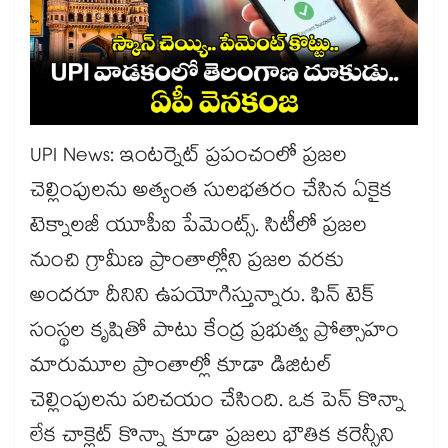
UPI News: ఇంటర్నెట్ ప్రపంచంలో ప్రజల
చెల్లింపులను అత్యంత సులభతరం చేసిన ఏకైక
టెక్నాలజీ యూపీఐ పేమెంట్స్. సిటీలో ప్రజల
నుంచి గ్రామీణ ప్రాంతాల్లోని ప్రజల వరకు
అందరూ దీనిని ఉపయోగిస్తున్నారు. ఫిన్ టెక్
సంస్థల కృషితో పాటు కేంద్ర ప్రభుత్వ ప్రోత్సాహం
మారుమూల ప్రాంతాల్లో కూడా డిజిటల్
చెల్లింపులను పరిచయం చేసింది. ఒక పెన్ కొన్నా
లేక చాక్లెట్ కొన్నా కూడా ప్రజలు భౌతిక కరెన్సీని