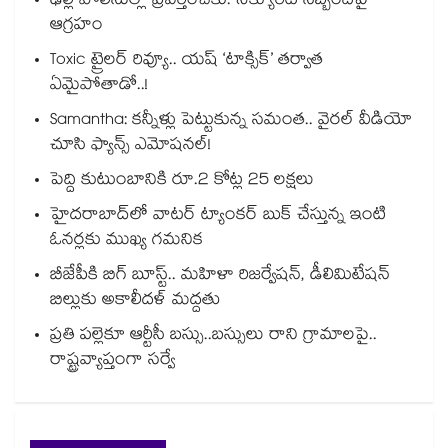
ఢిల్లీ పోలీసుల్లా ప్రవర్తించకు: సెక్యూరిటీ సిబ్బందిపై
ఆగ్రహం
Toxic ట్రైలర్ రివ్యూ.. యష్ ‘టాక్సిక్’ తర్వాత
ఏమైపోతాడో..!
Samantha: కన్నీళ్లు పెట్టుకున్న సమంత.. వైరల్ వీడియో
చూసి ఫ్యాన్స్ ఎమోషనల్!
పెద్ది కుటుంబానికి రూ.2 కోట్ల 25 లక్షలు
హైదరాబాద్⁪లో వాటర్ ట్యాంకర్ బుక్ చేస్తున్న ఇంటి
ఓనర్లకు ముఖ్య గమనిక
బీజేపీకి బిగ్ బూస్ట్.. మహిళా రిజర్వేషన్, డీలిమిటేషన్
బిల్లుకు అకాలీదళ్ మద్దతు
ప్రతి పల్లెకూ ఆర్టీసీ బస్సు..బస్సులు రాని గ్రామాలపై..
రాష్ట్రవ్యాప్తంగా సర్వే