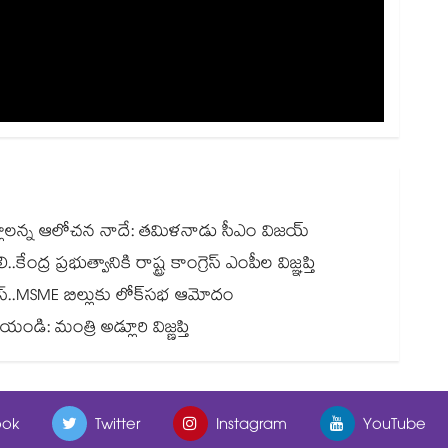
 వెళ్లాలన్న ఆలోచన నాదే: తమిళనాడు సీఎం విజయ్
 ప్రభుత్వానికి రాష్ట్ర కాంగ్రెస్ ఎంపీల విజ్ఞప్తి
ాస్..MSME బిల్లుకు లోక్‌‌‌‌సభ ఆమోదం
ండి: మంత్రి అడ్లూరి విజ్ణప్తి
ok
Twitter
Instagram
YouTube