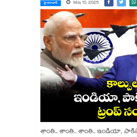
May 10, 2025
హైదరాబాద్
శాంతి.. శాంతి.. శాంతి.. ఇండియా, పాక