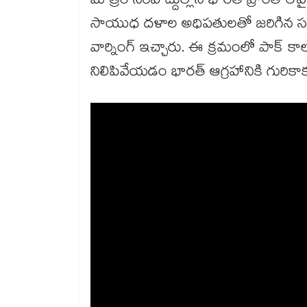
మాత్రం సరిహద్దుల్లోని భారత్ ప్రాంతాల
సాయుధ దళాల అధిపతులతో జరిగిన సమావేశం
వార్నింగ్ ఇచ్చారు. ఈ క్రమంలో పాక్ 
నిలిపివేయడం భారత్ ఆగ్రహానికి గురికాకుం