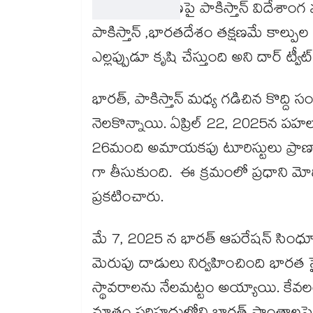
కాల్పుల విరమణపై పాకిస్తాన్ విదేశాంగ
పాకిస్తాన్ ,భారతదేశం తక్షణమే కాల్ప
ఎల్లప్పుడూ కృషి చేస్తుంది అని దార్ ట్వీట
భారత్, పాకిస్తాన్ మధ్య గడిచిన కొద్ది సం
నెలకొన్నాయి. ఏప్రిల్ 22, 2025న పహల్గ
26మంది అమాయకపు టూరిస్టులు ప్రాణ
గా తీసుకుంది. ఈ క్రమంలో ప్రధాని మో
ప్రకటించారు.
మే 7, 2025 న భారత్ ఆపరేషన్ సింధూర్
మెరుపు దాడులు నిర్వహించింది భారత సై
స్థావరాలను నేలమట్టం అయ్యాయి. కేవలం ఉగ