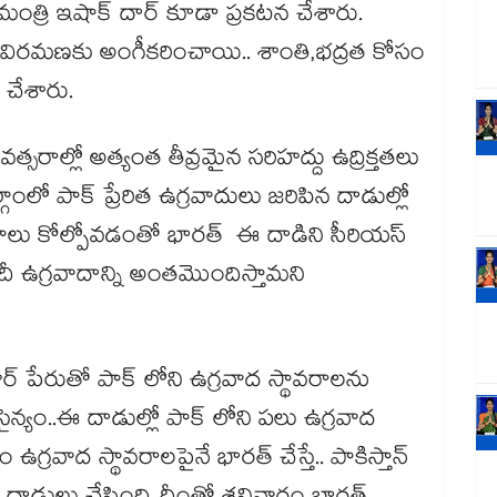
 మంత్రి ఇషాక్ దార్ కూడా ప్రకటన చేశారు.
ుల విరమణకు అంగీకరించాయి.. శాంతి,భద్రత కోసం
్ చేశారు.
వత్సరాల్లో అత్యంత తీవ్రమైన సరిహద్దు ఉద్రిక్తతలు
ాంలో పాక్ ప్రేరిత ఉగ్రవాదులు జరిపిన దాడుల్లో
ాలు కోల్పోవడంతో భారత్ ఈ దాడిని సీరియస్
దీ ఉగ్రవాదాన్ని అంతమొందిస్తామని
 పేరుతో పాక్ లోని ఉగ్రవాద స్థావరాలను
న్యం..ఈ దాడుల్లో పాక్ లోని పలు ఉగ్రవాద
్రవాద స్థావరాలపైనే భారత్ చేస్తే.. పాకిస్తాన్