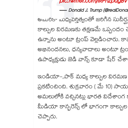
pic.twitter.com/lRPhZpugBV
— Donald J. Trump (@realDona
అమెరికా మధ్యవర్తిత్వంతో జరిగిన సుదీర్ఘ
కాల్పుల విరమణకు తక్షణమే ఒప్పందం 
ఉన్నాను అంటూ ట్రంప్ వెల్లడించారు. క
అభినందనలు, ధన్యవాదాలు అంటూ ట్రంప్
ఉపాధ్యక్షుడు జెడి వాన్స్ కూడా షేర్ చే
ఇండియా-,పాక్ మధ్య కాల్పుల విరమణ అ
ప్రకటించింది. శుక్రవారం ( మే 10) స
అమలులోకి వచ్చినట్లు భారత విదేశాంగ కార్
మీడియా కాన్ఫరెన్స్ లో భాగంగా కాల్ప
చెప్పారు.