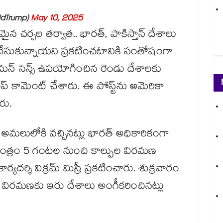
ldTrump)
May 10, 2025
మైన చర్చల తర్వాత.. భారత్, పాకిస్తాన్ దేశాలు
చేసుకున్నాయని ప్రకటించటానికి సంతోషంగా
ామన్ సెన్స్ ఉపయోగించిన రెండు దేశాలకు
 కామెంట్ చేశారు. ఈ పోస్ట్‌ను అమెరికా
శారు.
మలులోకి వచ్చినట్లు భారత్ అధికారికంగా
ాయంత్రం 5 గంటల నుంచి కాల్పుల విరమణ
యదర్శి విక్రమ్ మిస్రీ ప్రకటించారు. శుక్రవారం
ుల విరమణకు ఇరు దేశాలు అంగీకరించినట్లు