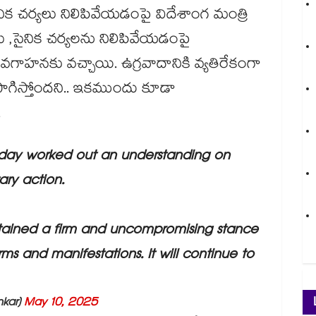
ిక చర్యలు నిలిపివేయడంపై విదేశాంగ మంత్రి
లు ,సైనిక చర్యలను నిలిపివేయడంపై
అవగాహనకు వచ్చాయి. ఉగ్రవాదానికి వ్యతిరేకంగా
సాగిస్తోందని.. ఇకముందు కూడా
.
oday worked out an understanding on
ary action.
ntained a firm and uncompromising stance
forms and manifestations. It will continue to
nkar)
May 10, 2025