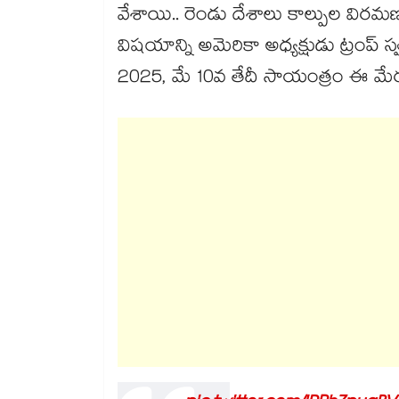
వేశాయి.. రెండు దేశాలు కాల్పుల విరమ
విషయాన్ని అమెరికా అధ్యక్షుడు ట్రంప
2025, మే 10వ తేదీ సాయంత్రం ఈ మేరకు 