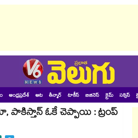
శం
ఆంధ్రప్రదేశ్
ఆట
తీన్మార్
టాకీస్
బిజినెస్
క్రైమ్
సక్సెస్
ల
ాకిస్తాన్ ఓకే చెప్పాయి : ట్రంప్