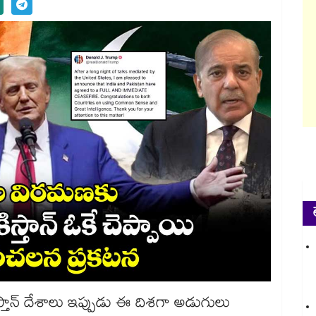
ిస్తాన్ దేశాలు ఇప్పుడు ఈ దిశగా అడుగులు