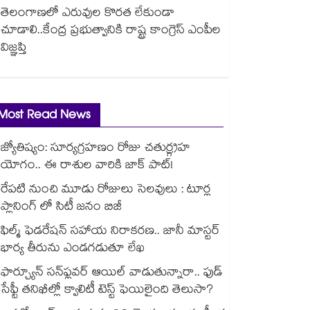
తెలంగాణలో ఎరువుల కొరత లేకుండా
చూడాలి..కేంద్ర ప్రభుత్వానికి రాష్ట్ర కాంగ్రెస్ ఎంపీల
విజ్ఞప్తి
Most Read News
జ్యోతిష్యం: సూర్యగ్రహణం రోజు చతుర్గ్రహ
యోగం.. ఈ రాశుల వారికి జాక్ పాట్!
రేపటి నుంచి మూడు రోజులు సెలవులు : టూర్ల
ప్లానింగ్ లో సిటీ జనం బిజీ
ఫిల్మ్ ఫెడరేషన్ సహాయ నిరాకరణ.. జానీ మాస్టర్
భార్య తీరును ఎండగడుతూ లేఖ
ఫార్చ్యూన్ సన్‌ఫ్లవర్ ఆయిల్ వాడుతున్నారా.. ఫుడ్
సేఫ్టీ తనిఖీల్లో క్వాలిటీ టెస్ట్ ఫెయిలైంది తెలుసా?