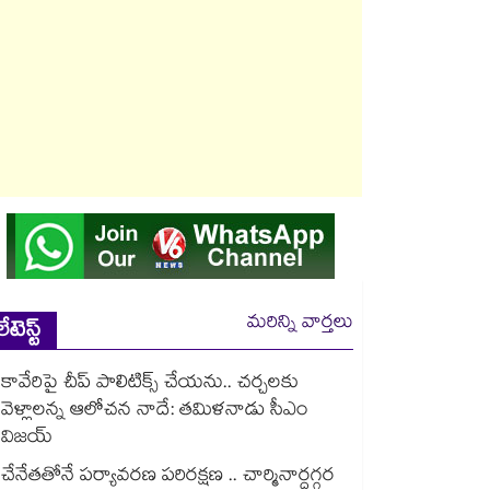
మరిన్ని వార్తలు
లేటెస్ట్
కావేరిపై చీప్ పాలిటిక్స్ చేయను.. చర్చలకు
వెళ్లాలన్న ఆలోచన నాదే: తమిళనాడు సీఎం
విజయ్
చేనేతతోనే పర్యావరణ పరిరక్షణ .. చార్మినార్దగ్గర