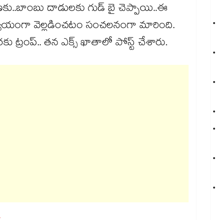
ణకు..బాంబు దాడులకు గుడ్ బై చెప్పాయి..ఈ
్ స్వయంగా వెల్లడించటం సంచలనంగా మారింది.
ట్రంప్.. తన ఎక్స్ ఖాతాలో పోస్ట్ చేశారు.