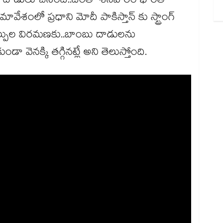
పై దాడులు చేసింది..దీంతో శనివారం భారత్
లో ప్రధాని మోదీ పాకిస్తాన్ కు స్ట్రాంగ్
కాల్పుల విరమణకు..బాంబు దాడులను
డా వెనక్కి తగ్గినట్లే అని తెలుస్తోంది.