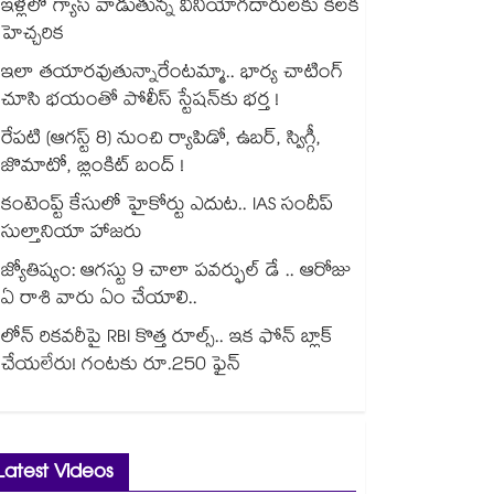
ఇళ్లలో గ్యాస్ వాడుతున్న వినియోగదారులకు కీలక
హెచ్చరిక
ఇలా తయారవుతున్నారేంటమ్మా.. భార్య చాటింగ్
చూసి భయంతో పోలీస్ స్టేషన్⁫కు భర్త !
రేపటి (ఆగస్ట్ 8) నుంచి ర్యాపిడో, ఉబర్, స్విగ్గీ,
జొమాటో, బ్లింకిట్ బంద్ !
కంటెంప్ట్ కేసులో హైకోర్టు ఎదుట.. IAS సందీప్
సుల్తానియా హాజరు
జ్యోతిష్యం: ఆగస్టు 9 చాలా పవర్ఫుల్ డే .. ఆరోజు
ఏ రాశి వారు ఏం చేయాలి..
లోన్ రికవరీపై RBI కొత్త రూల్స్.. ఇక ఫోన్ బ్లాక్
చేయలేరు! గంటకు రూ.250 ఫైన్
Latest Videos