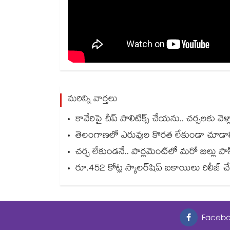
మరిన్ని వార్తలు
కావేరిపై చీప్ పాలిటిక్స్ చేయను.. చర్చలకు
తెలంగాణలో ఎరువుల కొరత లేకుండా చూడాలి..కేంద్ర
చర్చ లేకుండనే.. పార్లమెంట్‌‌‌‌లో మరో బిల్లు ప
రూ.452 కోట్ల స్కాలర్‌‌షిప్ బకాయిలు రిలీజ్ చేయ
Facebo