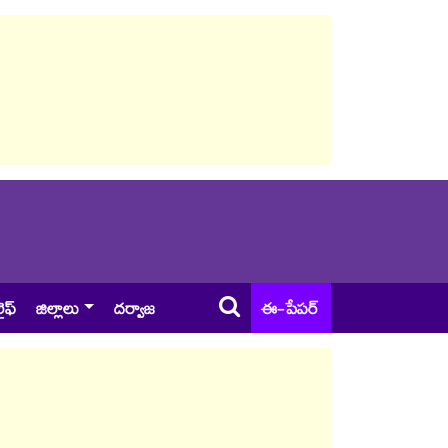
ైఫ్
జిల్లాలు
దర్వాజ
ఈ-పేపర్