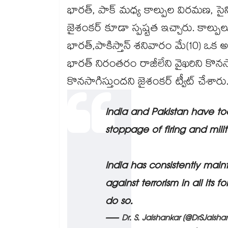
భారత్, పాక్ మధ్య కాల్పుల విరమణ, సైన
జైశంకర్ కూడా స్పష్టత ఇచ్చారు. కాల్పు
భారత్,పాకిస్తాన్ శనివారం మే(10) ఒక 
భారత్ నిరంతరం రాజీలేని వైఖరిని కొన
కొనసాగిస్తుందని జైశంకర్ ట్వీట్ చేశారు
India and Pakistan have t
stoppage of firing and milit
India has consistently mai
against terrorism in all its 
do so.
— Dr. S. Jaishankar (@DrSJaisha