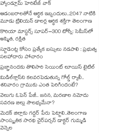
హ్యాండ్లూమ్ హెరిటేజ్ వాక్
ఆడంబరాలతోనే ఆర్థిక ఇబ్బందులు..2047 నాటికి
మూడు ట్రిలియన్ డాలర్ల ఆర్థిక శక్తిగా తెలంగాణ
కొరియా మాస్టర్స్ సూపర్‌–300 టోర్నీ: సెమీస్⁬లో
అష్మిత, రక్షిత
స్టూడెంట్ల కోసం ప్రత్యేక బస్సులు నడపాలి : ప్రభుత్వ
సలహాదారు పోచారం
ప్రజ్ఞానందకు తొలిసారి సెయింట్‌‌‌‌ లూయిస్‌‌‌‌ టైటిల్
మిడిల్‌క్లాస్‌ని కలవరపెడుతున్న గోల్డ్ ర్యాలీ..
శనివారం గ్రాముకు ఎంత పెరిగిందంటే?
వెలుగు ఓపెన్ పేజీ.. జనన, మరణాల నమోదు
సవరణ బిల్లు సౌలభ్యమేనా?
మెదక్ జిల్లాకు గద్దర్ పేరు పెట్టాలి..తెలంగాణ
సాంస్కృతిక సారథి చైర్‌‌పర్సన్ డాక్టర్ గుమ్మడి
వెన్నెల