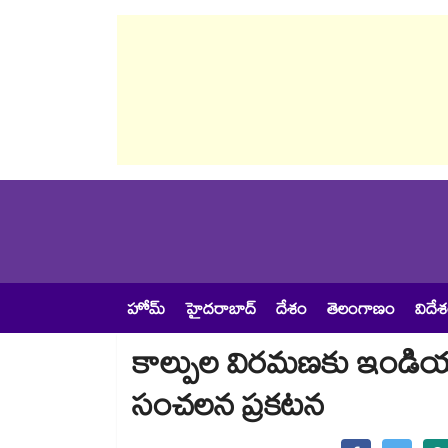
హోమ్
హైదరాబాద్
దేశం
తెలంగాణం
విదే
కాల్పుల విరమణకు ఇండియా, ప
సంచలన ప్రకటన