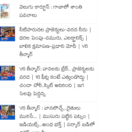
వెలుగు కార్టూన్ : గాజాలో శాంతి
పవనాలు
నీటిపారుదల ప్రాజెక్టులు-వరద నీరు |
ధరల పెంపు-చమురు, ఎలక్ట్రానిక్స్ |
బాలిక క్షమాపణ-ప్రధాని మోదీ | V6
తీన్మార్
V6 తీన్మార్: వానలకు బ్రేక్.. ప్రాజెక్టులకు
వరద | 16 ఫీట్ల కంటే ఎత్తుండొద్దు |
చందా చోరీ..స్కిట్ అదిరింది | ఇగ
సెలవు పెద్దన్న
V6 తీన్మార్ : వానలొచ్చే...రైతులు
మురిసే... | ముసురు పట్టిన పట్నం |
ఇడియట్స్...అంధ భక్త్ | సర్కార్ బడిలో