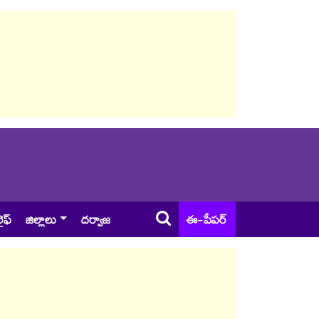
ైఫ్
జిల్లాలు
దర్వాజ
ఈ-పేపర్