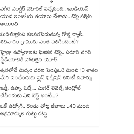
ఎగిరే ఎలక్ట్రిక్ వెహికల్ వచ్చేసింది.. ఇండియన్
యువ ఇంజనీరు తయారు చేశాడు.. టెస్ట్ సక్సెస్
అయింది
మిడిల్‌క్లాస్‌ని కలవరపెడుతున్న గోల్డ్ ర్యాలీ..
శనివారం గ్రాముకు ఎంత పెరిగిందంటే?
హైడ్రా ఉద్యోగాలకు ఫిజికల్ టెస్ట్.. సరూర్ నగర్
స్టేడియానికి పోటెత్తిన యూత్
త్వరలోనే మద్యం ధ‌‌ర‌‌ల పెంపు!..8 నుంచి 10 శాతం
మేర పెంచేందుకు ప్రైస్ ఫిక్సేష‌‌న్ క‌‌మిటీ సిఫార్సు
ఇడ్లీ, ఉప్మా, ఓట్స్... షుగర్ లెవెల్స్ కంట్రోల్
చేసేందుకు ఏది బెస్ట్ అంటే...?
ఒకే ఉద్యోగి.. రెండు చోట్ల జీతాలు ..40 మంది
అక్రమార్కుల గుట్టు రట్టు