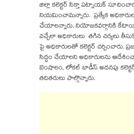
జిల్లా కలెక్టర్ సిక్తా పట్నాయక్ సూచించా
నియమించామన్నారు. ప్రత్యేక అధికారుల
చేయాలన్నారు. నియోజకవర్గానికి కేటా
వచ్చేలా అధికారులు తగిన చర్యలు తీ
పై అధికారులతో కలెక్టర్ చర్చించారు. ప
సిద్ధం చేయాలని అధికారులను ఆదేశించారు
బెంషాలం, లోకల్​ బాడీస్​ అదనపు కలెక్ట
తదితరులు పాల్గొన్నారు.