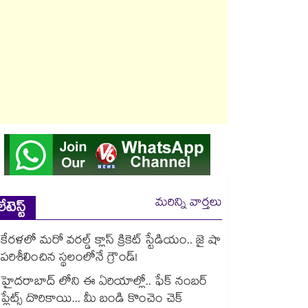
మరిన్ని వార్తలు
లేటెస్ట్
కేరళలో మరో వరల్డ్ క్లాస్ క్రికెట్ స్టేడియం.. జై షా
పరిశీలించిన స్థలంలోనే గ్రౌండ్!
హైదరాబాద్ లోని ఈ ఏరియాల్లో.. ఫేక్ నంబర్
ప్లేట్స్ దొరికాయి... మీ బండి కొంచెం చెక్