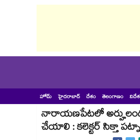
హోమ్
హైదరాబాద్
దేశం
తెలంగాణం
విదే
నారాయణపేటలో అర్హులందర
చేయాలి : కలెక్టర్ సిక్తా పట