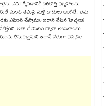
ాళ్లను ఎదుర్కోవడానికి సరికొత్త వ్యూహాలను
్రాయెల్ నుంచి తమపై మళ్లీ దాడులు జరిగితే.. తమ
 ఎన్‌రిచ్ చేస్తామని ఇరాన్ చేసిన హెచ్చరిక
ా చేస్తోంది. ఇలా చేయటం ద్వారా అణుబాంబు
ను తీసుకెళ్తామని ఇరాన్ నేరుగా చెప్పడం