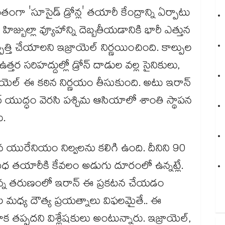
ంగా 'సూసైడ్ డ్రోన్ల' తయారీ కేంద్రాన్ని ఏర్పాటు
ి. హిజ్బుల్లా వ్యూహాన్ని దెబ్బతీయడానికి భారీ ఎత్తున
పత్తి చేయాలని ఇజ్రాయెల్ నిర్ణయించింది. కాల్పుల
్తర సరిహద్దుల్లో డ్రోన్ దాడుల వల్ల సైనికులు,
ాయెల్ ఈ కఠిన నిర్ణయం తీసుకుంది. అటు ఇరాన్
ోన్ యుద్ధం వెరసి పశ్చిమ ఆసియాలో శాంతి స్థాపన
ు.
ిన యురేనియం నిల్వలను కలిగి ఉంది. దీనిని 90
ధ తయారీకి కేవలం అడుగు దూరంలో ఉన్నట్లే.
తున్న తరుణంలో ఇరాన్ ఈ ప్రకటన చేయడం
ాల మధ్య దౌత్య ప్రయత్నాలు విఫలమైతే.. ఈ
ాక తప్పదని విశ్లేషకులు అంటున్నారు. ఇజ్రాయెల్,