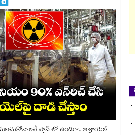
లచుకోవాలనే ప్లాన్ లో ఉండగా.. ఇజ్రాయెల్