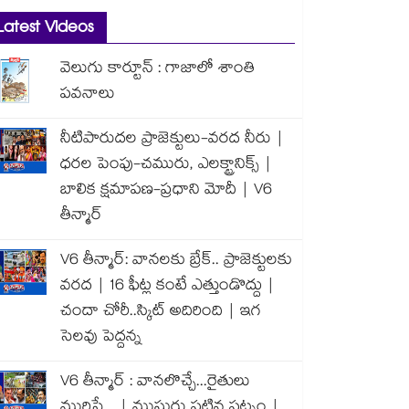
Latest Videos
వెలుగు కార్టూన్ : గాజాలో శాంతి
పవనాలు
నీటిపారుదల ప్రాజెక్టులు-వరద నీరు |
ధరల పెంపు-చమురు, ఎలక్ట్రానిక్స్ |
బాలిక క్షమాపణ-ప్రధాని మోదీ | V6
తీన్మార్
V6 తీన్మార్: వానలకు బ్రేక్.. ప్రాజెక్టులకు
వరద | 16 ఫీట్ల కంటే ఎత్తుండొద్దు |
చందా చోరీ..స్కిట్ అదిరింది | ఇగ
సెలవు పెద్దన్న
V6 తీన్మార్ : వానలొచ్చే...రైతులు
మురిసే... | ముసురు పట్టిన పట్నం |