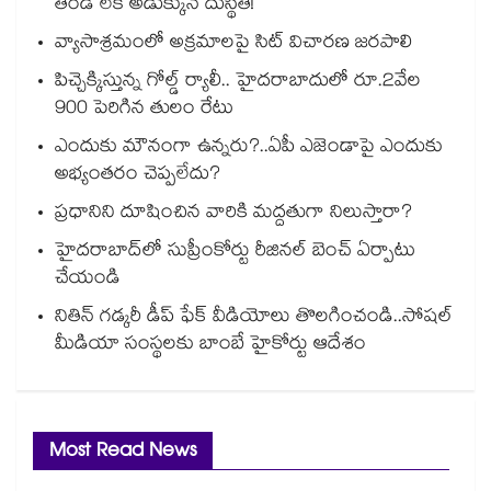
తిండి లేక అడుక్కునే దుస్థితి!
వ్యాసాశ్రమంలో అక్రమాలపై సిట్‌‌‌‌‌‌‌‌‌‌‌‌‌‌‌‌‌‌‌‌‌‌‌‌‌‌‌‌‌‌‌‌ విచారణ జరపాలి
పిచ్చెక్కిస్తున్న గోల్డ్ ర్యాలీ.. హైదరాబాదులో రూ.2వేల
900 పెరిగిన తులం రేటు
ఎందుకు మౌనంగా ఉన్నరు?..ఏపీ ఎజెండాపై ఎందుకు
అభ్యంతరం చెప్పలేదు?
ప్రధానిని దూషించిన వారికి మద్దతుగా నిలుస్తారా?
హైదరాబాద్‌‌లో సుప్రీంకోర్టు రీజినల్‌‌ బెంచ్‌‌ ఏర్పాటు
చేయండి
నితిన్ గడ్కరీ డీప్ ఫేక్ వీడియోలు తొలగించండి..సోషల్
మీడియా సంస్థలకు బాంబే హైకోర్టు ఆదేశం
Most Read News