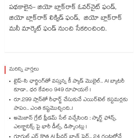
పథకాలైన- జియో బ్లాక్‌‌‌‌రాక్ ఓవర్‌‌‌‌నైట్ ఫండ్,
జియో బ్లాక్‌‌‌‌రాక్ లిక్విడ్ ఫండ్, జియో బ్లాక్‌‌‌‌రాక్
మనీ మార్కెట్ ఫండ్ నుంచి సేకరించింది.
మరిన్ని వార్తలు
టైప్-సి ఛార్జింగ్⁪తో వస్తున్న కీ ప్యాడ్ మొబైల్.. AI బ్యాటరీ
కూడా.. ధర కేవలం 949 రూపాయలే !
రూ.299 ప్లాన్‌తో రీఛార్జ్ చేసుకునే ఎయిర్‌టెల్ కస్టమర్లకు
పాపం.. ఎంత కష్టమొచ్చింది..!
అమెజాన్ గ్రేట్ ఫ్రీడమ్ సేల్ వచ్చేసింది : స్మార్ట్ ఫోన్స్,
ఎలక్ట్రానిక్స్ పై భారీ డీల్స్‌, డిస్కౌంట్లు !
గూగుల్ ఎర్త్ కొత్త AI ఫీచర్ బ్యాక్ ఫైర్.. 24 గంటల్లోనే