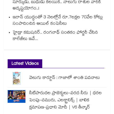
సూర్యుడు, బుధుడు కలయిక.. నాలుగు రాశుల వారికి
అదృష్టయోగం..!
ఇరాన్ యుద్ధంతో 3 నెలల్లోనే రూ.7లక్షల 70వేల కోట్లు
సంపాదించిన ఆయిల్ కంపెనీలు
హైడ్రా కమిషనర్.. రంగనాథ్ సంతకం ఫోర్జరీ చేసిన
కాలేజీలు ఇవే...
Latest Videos
వెలుగు కార్టూన్ : గాజాలో శాంతి పవనాలు
నీటిపారుదల ప్రాజెక్టులు-వరద నీరు | ధరల
పెంపు-చమురు, ఎలక్ట్రానిక్స్ | బాలిక
క్షమాపణ-ప్రధాని మోదీ | V6 తీన్మార్