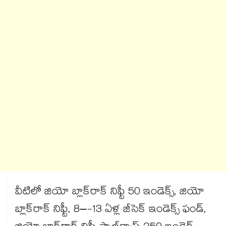
వీటిలో జియో బ్లాక్‌‌‌‌రాక్ నిఫ్టీ 50 ఇండెక్స్, జియో
బ్లాక్‌‌‌‌రాక్ నిఫ్టీ, 8–-13 ఏళ్ల జీసెక్​ ఇండెక్స్ ఫండ్,