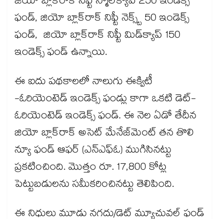
జియో బ్లాక్‌‌‌‌రాక్ నిఫ్టీ స్మాల్‌‌‌‌క్యాప్ 250 ఇండెక్స్
ఫండ్, జియో బ్లాక్‌‌‌‌రాక్ నిఫ్టీ నెక్స్ట్ 50 ఇండెక్స్
ఫండ్, జియో బ్లాక్‌‌‌‌రాక్ నిఫ్టీ మిడ్‌‌‌‌క్యాప్ 150
ఇండెక్స్ ఫండ్ ఉన్నాయి.
ఈ ఐదు పథకాలలో నాలుగు ఈక్విటీ
-ఓరియెంటెడ్ ఇండెక్స్ ఫండ్లు కాగా ఒకటి డెట్-
ఓరియెంటెడ్ ఇండెక్స్ ఫండ్. ఈ నెల ఏడో తేదీన
జియో బ్లాక్‌‌‌‌రాక్ అసెట్ మేనేజ్‌‌‌‌మెంట్ తన తొలి
న్యూ ఫండ్ ఆఫర్ (ఎన్​ఎఫ్​ఓ) ముగిసినట్టు
ప్రకటించింది. మొత్తం రూ. 17,800 కోట్ల
పెట్టుబడులను సమీకరించినట్టు తెలిపింది.
ఈ నిధులు మూడు నగదు/డెట్ మ్యూచువల్ ఫండ్