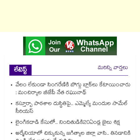
మరిన్ని వార్తలు
లేటెస్ట్
వేలం లేకుండా సింగరేణికి బొగ్గు బ్లాక్‌‌‌‌‌‌‌‌లు కేటాయించారు
: మంచిర్యాల బీజేపీ నేత రఘునాథ్
కస్తూర్బా పాఠశాల దుస్థితిపై.. ఎమ్మెల్యే మందుల సామేల్
సీరియస్
లైంగికదాడి కేసులో.. నిందితుడికి20ఏండ్ల జైలు శిక్ష
అర్మేనియాలో చిక్కుకున్న జగిత్యాల జిల్లా వాసి.. తినడానికి