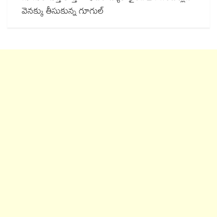
వెనక్కు తీసుకున్న గూగుల్