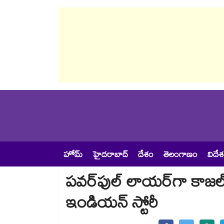
హోమ్
హైదరాబాద్
దేశం
తెలంగాణం
విదే
పవర్‎ఫుల్ లాయర్‎గా కాజల్.
ఇండియన్ స్టోరీ