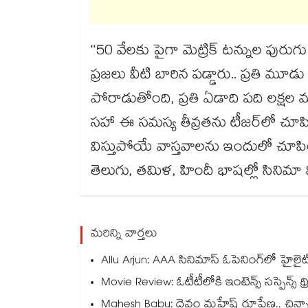
‘‘50 వేలకు పైగా మెట్రిక్‌‌ టన్నుల పు
ప్రజలు వీటి బారిన పడ్డారు.. ప్రతి మూడు 
పోరాడుతోంది, ప్రతి ఏడాది పది లక్ష
సహా ఈ సమస్య తీవ్రతను టీజర్‌‌‌‌లో చ
విస్తుపోయే వాస్తవాలను ఇందులో చూపి
తెలుగు, తమిళ, హిందీ భాషల్లో సినిమ
మరిన్ని వార్తలు
Allu Arjun: AAA సినిమాస్ ఓపెనింగ్‌లో హైలై
Movie Review: ఓటీటీలోకి ఇంటెన్స్ సస్పెన్స్ థ్రిల
Mahesh Babu: దైవం మహేష్ రూపేణ.. చిన్నార