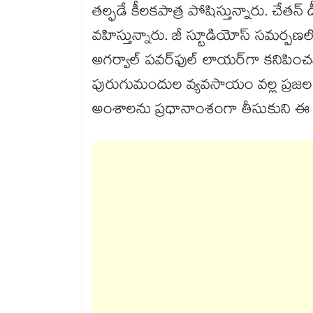
తల్ఫడే కీలకపాత్ర పోషిస్తున్నారు. చేతన్ 
వహిస్తున్నారు. జీ స్టూడియోస్ సమర్పణలో
అగర్వాల్‌‌ పవర్‌‌‌‌ఫుల్‌‌ లాయర్‌‌‌‌గా కని
పురుగుమందుల వ్యవసాయం వల్ల ప్రజల ఆ
అంశాలను ప్రధానాంశంగా తీసుకుని ఈ చిత్రా