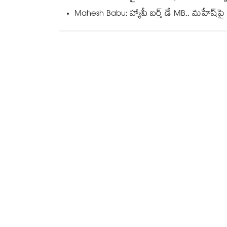
Mahesh Babu: హ్యాపీ బర్త్ డే MB.. మహేష్‌పై న