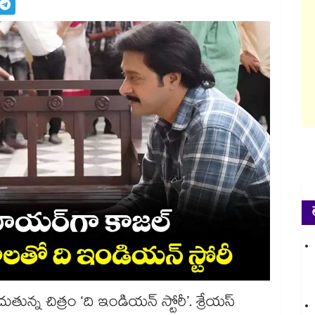
న్న చిత్రం ‘ది ఇండియన్ స్టోరీ’. శ్రేయస్‌‌