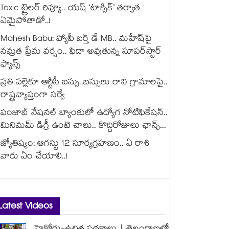
Toxic ట్రైలర్ రివ్యూ.. యష్ ‘టాక్సిక్’ తర్వాత
ఏమైపోతాడో..!
Mahesh Babu: హ్యాపీ బర్త్ డే MB.. మహేష్‌పై
నమ్రత ప్రేమ వర్షం.. ఫిదా అవుతున్న సూపర్‌స్టార్
ఫ్యాన్స్
ప్రతి పల్లెకూ ఆర్టీసీ బస్సు..బస్సులు రాని గ్రామాలపై..
రాష్ట్రవ్యాప్తంగా సర్వే
పంజాబ్ నేషనల్ బ్యాంకులో ఉద్యోగ నోటిఫికేషన్..
మినిమమ్ డిగ్రీ ఉంటె చాలు.. కొద్దిరోజులు ఛాన్స్...
జ్యోతిష్యం: ఆగస్టు 12 సూర్యగ్రహణం.. ఏ రాశి
వారు ఏం చేయాలి..!
Latest Videos