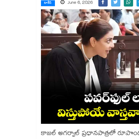
June 6, 2026
టాకీస్
కాజల్ అగర్వాల్ ప్రధానపాత్రలో రూపొందుతు