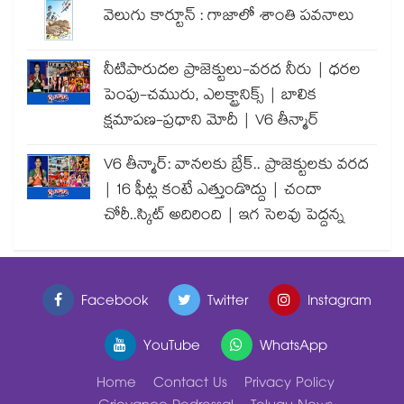
వెలుగు కార్టూన్ : గాజాలో శాంతి పవనాలు
నీటిపారుదల ప్రాజెక్టులు-వరద నీరు | ధరల
పెంపు-చమురు, ఎలక్ట్రానిక్స్ | బాలిక
క్షమాపణ-ప్రధాని మోదీ | V6 తీన్మార్
V6 తీన్మార్: వానలకు బ్రేక్.. ప్రాజెక్టులకు వరద
| 16 ఫీట్ల కంటే ఎత్తుండొద్దు | చందా
చోరీ..స్కిట్ అదిరింది | ఇగ సెలవు పెద్దన్న
Facebook
Twitter
Instagram
YouTube
WhatsApp
Home
Contact Us
Privacy Policy