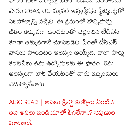
ఫారం 16లో పేర్కొన్న జీతం, టీడీఎస్ వివరాలను
ఫారం 26AS, యాన్యువల్ ఇన్ఫర్మేషన్ స్టేట్మెంట్లతో
సరిపోల్చాల్సి వచ్చేది. ఈ క్రమంలో కొన్నిసార్లు
జీతం తక్కువగా ఉండటంతో చెల్లించిన టీడీఎస్
కూడా తక్కువగానే చూపబడేది. దీంతో టీసీఎస్
వాసలు పొందటం ఆలస్యం అయ్యేది. చాలా సార్లు
కంపెనీలు తమ ఉద్యోగులకు ఈ ఫారం 16ను
ఆలస్యంగా జారీ చేయటంతో వారు ఇబ్బందులు
ఎదుర్కొనేవారు.
ALSO READ | అసలు క్రిప్టో కరెన్సీలు ఏంటి..?
ఇవి అసలు ఇండియాలో లీగలేనా..? నిపుణుల
మాటఇదే..