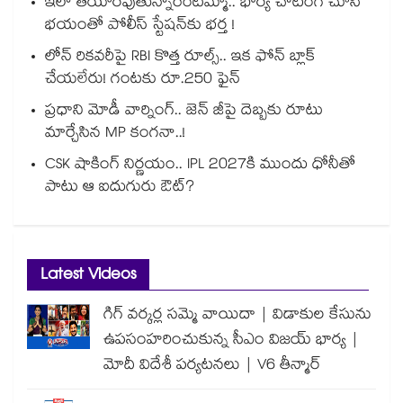
ఇలా తయారవుతున్నారేంటమ్మా.. భార్య చాటింగ్ చూసి
భయంతో పోలీస్ స్టేషన్⁫కు భర్త !
లోన్ రికవరీపై RBI కొత్త రూల్స్.. ఇక ఫోన్ బ్లాక్
చేయలేరు! గంటకు రూ.250 ఫైన్
ప్రధాని మోడీ వార్నింగ్.. జెన్ జీపై దెబ్బకు రూటు
మార్చేసిన MP కంగనా..!
CSK షాకింగ్ నిర్ణయం.. IPL 2027కి ముందు ధోనీతో
పాటు ఆ ఐదుగురు ఔట్?
Latest Videos
గిగ్ వర్కర్ల సమ్మె వాయిదా | విడాకుల కేసును
ఉపసంహరించుకున్న సీఎం విజయ్ భార్య |
మోదీ విదేశీ పర్యటనలు | V6 తీన్మార్