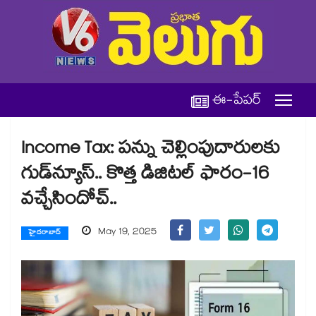
ఈ-పేపర్
Income Tax: పన్ను చెల్లింపుదారులకు
గుడ్‌న్యూస్.. కొత్త డిజిటల్ ఫారం-16
వచ్చేసిందోచ్..
May 19, 2025
హైదరాబాద్