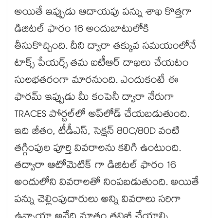
అయితే ఇప్పుడు ఆదాయపు పన్ను శాఖ కొత్తగా
డిజిటల్ ఫారం 16 అందుబాటులోకి
తీసుకొచ్చింది. దీని ద్వారా తక్కువ సమయంలోనే
టాక్స్ పేయర్స్ తమ ఐటీఆర్ దాఖలు చేయటం
సులభతరంగా మారనుంది. ఎందుకంటే ఈ
ఫారమ్ ఇప్పుడు మీ కంపెనీ ద్వారా నేరుగా
TRACES పోర్టల్‌లో అప్‌లోడ్ చేయబడుతుంది.
ఇది జీతం, టీడీఎస్, సెక్షన్ 80C/80D వంటి
తగ్గింపుల పూర్తి వివరాలను కలిగి ఉంటుంది.
తద్వారా ఆటోమెటిక్ గా డిజిటల్ ఫారం 16
అందులోని వివరాలతో నింపబడుతుంది. అయితే
పన్ను చెల్లింపుదారులు అన్ని వివరాలు సరిగా
ఉన్నాయా అనేది మాత్రం తనిఖీ చేయాల్సి