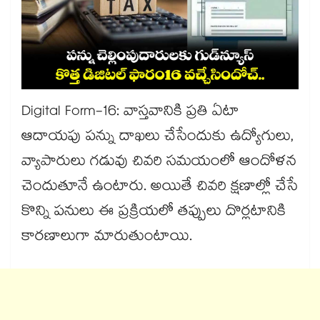
Digital Form-16: వాస్తవానికి ప్రతి ఏటా
ఆదాయపు పన్ను దాఖలు చేసేందుకు ఉద్యోగులు,
వ్యాపారులు గడువు చివరి సమయంలో ఆందోళన
చెందుతూనే ఉంటారు. అయితే చివరి క్షణాల్లో చేసే
కొన్ని పనులు ఈ ప్రక్రియలో తప్పులు దొర్లటానికి
కారణాలుగా మారుతుంటాయి.