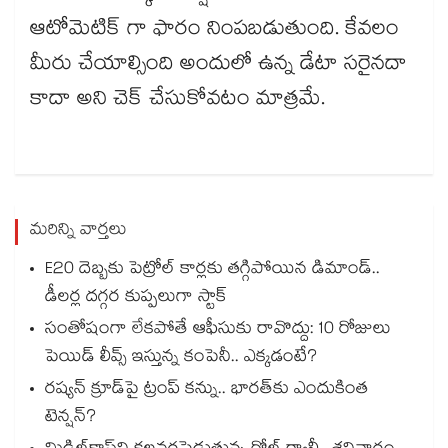
ఆటోమెటిక్ గా ఫారం నింపబడుతుంది. కేవలం
మీరు చేయాల్సింది అందులో ఉన్న డేటా సరైనదా
కాదా అని చెక్ చేసుకోవటం మాత్రమే.
మరిన్ని వార్తలు
E20 దెబ్బకు పెట్రోల్ కార్లకు తగ్గిపోయిన డిమాండ్..
డీలర్ల దగ్గర కుప్పలుగా స్టాక్
సంతోషంగా లేకపోతే ఆఫీసుకు రావొద్దు: 10 రోజులు
పెయిడ్ లీవ్స్ ఇస్తున్న కంపెనీ.. ఎక్కడంటే?
రష్యన్ క్రూడ్‌పై ట్రంప్ కన్ను.. భారత్‌కు ఎందుకింత
టెన్షన్?