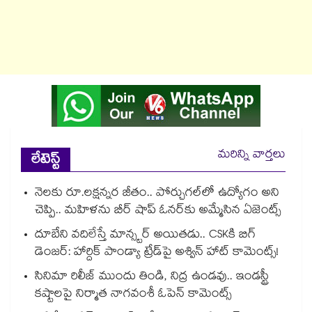
మరిన్ని వార్తలు
లేటెస్ట్
నెలకు రూ.లక్షన్నర జీతం.. పోర్చుగల్⁭లో ఉద్యోగం అని
చెప్పి.. మహిళను బీర్ షాప్ ఓనర్⁭కు అమ్మేసిన ఏజెంట్స్
దూబేని వదిలేస్తే మాన్స్టర్ అయితడు.. CSKకి బిగ్
డెంజర్: హార్దిక్ పాండ్యా ట్రేడ్‌పై అశ్విన్ హాట్ కామెంట్స్!
సినిమా రిలీజ్ ముందు తిండి, నిద్ర ఉండవు.. ఇండస్ట్రీ
కష్టాలపై నిర్మాత నాగవంశీ ఓపెన్ కామెంట్స్