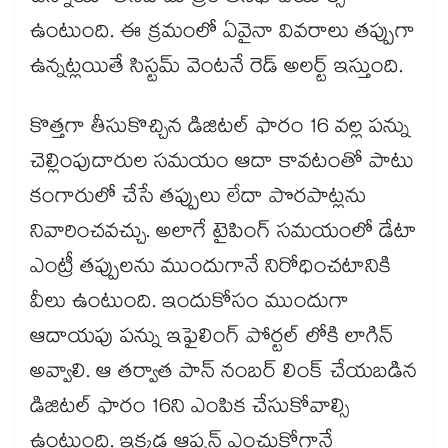
ఉంటుంది. ఈ క్రమంలో ఏవైనా వివరాలు తప్పుగా
ఉన్నట్లయితే సిస్టమ్ వెంటనే రెడ్ అలర్ట్ ఇస్తుంది.
కొత్తగా తీసుకొచ్చిన డిజిటల్ ఫారం 16 వల్ల పన్ను
చెల్లింపుదారుల సమయం ఆదా కావటంతో పాటు
కంగారులో చేసే తప్పులు లేదా పొరపాట్లను
నివారించవచ్చు. అలాగే టైపింగ్ సమయంలో డేటా
ఎంట్రీ తప్పులను ముందుగానే నిరోధించటానికి
వీలు ఉంటుంది. ఇందుకోసం ముందుగా
ఆదాయపు పన్ను ఇఫైలింగ్ పోర్టల్ లోకి లాగిన్
అవ్వాలి. ఆ తర్వాత పాన్ నంబర్ లింక్ చేయబడిన
డిజిటల్ ఫారం 16ని ఎంపిక చేసుకోవాల్సి
ఉంటుంది. ఇక్కడ ఆప్షన్ ఎంచుకోగానే