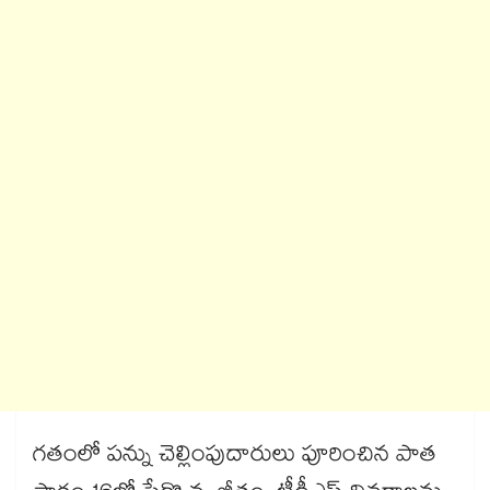
గతంలో పన్ను చెల్లింపుదారులు పూరించిన పాత