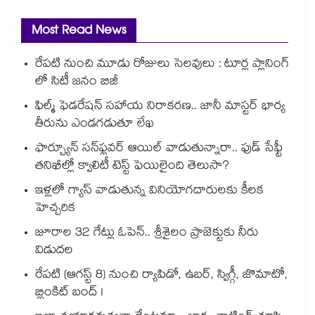
Most Read News
రేపటి నుంచి మూడు రోజులు సెలవులు : టూర్ల ప్లానింగ్
లో సిటీ జనం బిజీ
ఫిల్మ్ ఫెడరేషన్ సహాయ నిరాకరణ.. జానీ మాస్టర్ భార్య
తీరును ఎండగడుతూ లేఖ
ఫార్చ్యూన్ సన్‌ఫ్లవర్ ఆయిల్ వాడుతున్నారా.. ఫుడ్ సేఫ్టీ
తనిఖీల్లో క్వాలిటీ టెస్ట్ ఫెయిలైంది తెలుసా?
ఇళ్లలో గ్యాస్ వాడుతున్న వినియోగదారులకు కీలక
హెచ్చరిక
జూరాల 32 గేట్లు ఓపెన్.. శ్రీశైలం ప్రాజెక్టుకు నీరు
విడుదల
రేపటి (ఆగస్ట్ 8) నుంచి ర్యాపిడో, ఉబర్, స్విగ్గీ, జొమాటో,
బ్లింకిట్ బంద్ !