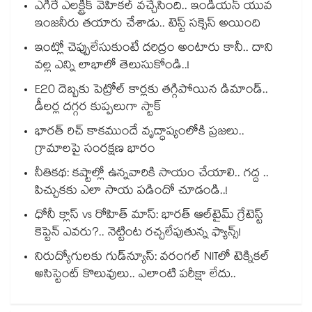
ఎగిరే ఎలక్ట్రిక్ వెహికల్ వచ్చేసింది.. ఇండియన్ యువ
ఇంజనీరు తయారు చేశాడు.. టెస్ట్ సక్సెస్ అయింది
ఇంట్లో చెప్పులేసుకుంటే దరిద్రం అంటారు కానీ.. దాని
వల్ల ఎన్ని లాభాలో తెలుసుకోండి..!
E20 దెబ్బకు పెట్రోల్ కార్లకు తగ్గిపోయిన డిమాండ్..
డీలర్ల దగ్గర కుప్పలుగా స్టాక్
భారత్ రిచ్ కాకముందే వృద్ధాప్యంలోకి ప్రజలు..
గ్రామాలపై సంరక్షణ భారం
నీతికథ: కష్టాల్లో ఉన్నవారికి సాయం చేయాలి.. గద్ద ..
పిచ్చుకకు ఎలా సాయ పడిందో చూడండి..!
ధోనీ క్లాస్ vs రోహిత్ మాస్: భారత్ ఆల్‌టైమ్ గ్రేటెస్ట్
కెప్టెన్ ఎవరు?.. నెట్టింట రచ్చలేపుతున్న ఫ్యాన్స్!
నిరుద్యోగులకు గుడ్‌న్యూస్: వరంగల్ NITలో టెక్నికల్
అసిస్టెంట్ కొలువులు.. ఎలాంటి పరీక్షా లేదు..