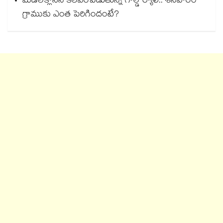
మిడిల్‌క్లాస్‌ని కలవరపెడుతున్న గోల్డ్ ర్యాలీ.. శనివారం
గ్రాముకు ఎంత పెరిగిందంటే?