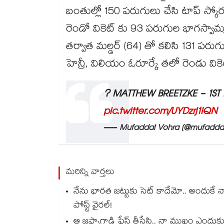
బంతుల్లో 150 పరుగులు చేసి టాప్ స్కోరర్
రెండో వికెట్ కు 93 పరుగుల భాగస్వామ
తర్వాత మల్డర్ (64) తో కలిసి 131 పరుగుల
హెన్రీ, విలియం ఓరూర్కే తలో రెండు వికెట్ల
? MATTHEW BREETZKE - 1ST
pic.twitter.com/UYDzrj1IQN
— Mufaddal Vohra (@mufaddal
మరిన్ని వార్తలు
నేను భారత జట్టుకు సెట్ కాదేమో.. అందుకే 
పోస్ట్ వైరల్!
ఆ జఫ్పాగాడి ఫేస్ తీసేసి.. నా ముఖం ఎందుకు 