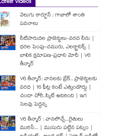
Latest Videos
వెలుగు కార్టూన్ : గాజాలో శాంతి
పవనాలు
నీటిపారుదల ప్రాజెక్టులు-వరద నీరు |
ధరల పెంపు-చమురు, ఎలక్ట్రానిక్స్ |
బాలిక క్షమాపణ-ప్రధాని మోదీ | V6
తీన్మార్
V6 తీన్మార్: వానలకు బ్రేక్.. ప్రాజెక్టులకు
వరద | 16 ఫీట్ల కంటే ఎత్తుండొద్దు |
చందా చోరీ..స్కిట్ అదిరింది | ఇగ
సెలవు పెద్దన్న
V6 తీన్మార్ : వానలొచ్చే...రైతులు
మురిసే... | ముసురు పట్టిన పట్నం |