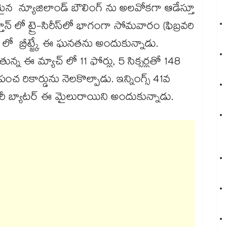
్టమైన న్యూజిలాండ్ బౌలింగ్ ను అలవోకగా ఆడేస్తూ
తాన్ లో ట్రై-సిరీస్‌లో భాగంగా సోమవారం (ఫిబ్రవరి
 లో బ్రీట్జ్కే ఈ ఘనతను అందుకున్నాడు.
్న ఈ మ్యాచ్ లో 11 ఫోర్లు, 5 సిక్సర్లతో 148
చ రికార్డును నెలకొల్పాడు. ఇన్నింగ్స్‌ 41వ
రీ బ్యాటర్ ఈ మైలురాయిని అందుకున్నాడు.