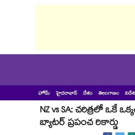
హోమ్
హైదరాబాద్
దేశం
తెలంగాణం
విదే
NZ vs SA: చరిత్రలో ఒకే ఒక్క
బ్యాటర్ ప్రపంచ రికార్డు