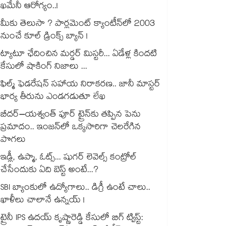
ఖమేనీ ఆరోగ్యం..!
మీకు తెలుసా ? పార్లమెంట్ క్యాంటీన్⁪లో 2003
నుంచే కూల్ డ్రింక్స్ బ్యాన్ !
ట్యాటూ ఛేదించిన మర్డర్ మిస్టరీ... ఏడేళ్ల కిందటి
కేసులో షాకింగ్ నిజాలు ...
ఫిల్మ్ ఫెడరేషన్ సహాయ నిరాకరణ.. జానీ మాస్టర్
భార్య తీరును ఎండగడుతూ లేఖ
బీదర్–యశ్వంత్ పూర్ ట్రైన్‎కు తప్పిన పెను
ప్రమాదం.. ఇంజన్‎లో ఒక్కసారిగా చెలరేగిన
పొగలు
ఇడ్లీ, ఉప్మా, ఓట్స్... షుగర్ లెవెల్స్ కంట్రోల్
చేసేందుకు ఏది బెస్ట్ అంటే...?
SBI బ్యాంకులో ఉద్యోగాలు.. డిగ్రీ ఉంటే చాలు..
ఖాళీలు చాలానే ఉన్నయ్ !
ట్రైనీ IPS ఉదయ్ కృష్ణారెడ్డి కేసులో బిగ్ ట్విస్ట్: