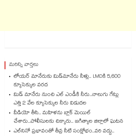
మరిన్ని వార్తలు
లోయర్‌‌‌‌ మానేరుకు మిడ్‌‌మానేరు నీళ్లు.. LMDకి 5,600
క్యూసెక్కుల వరద
మిడ్ మానేరు నుంచి ఎల్ ఎండీకి నీరు..నాలుగు గేట్లు
ఎత్తి 2 వేల క్యూసెక్కుల నీరు విడుదల
వీడియో తీసి.. మహిళను బ్లాక్ మెయిల్
చేశారు..పోలీసులకు చిక్కారు.. జగిత్యాల జిల్లాలో ఘటన
ఎల్‌‌‌‌‌‌‌‌నినో ప్రభావంతో తీవ్ర నీటి సంక్షోభం..వరి వద్దు..