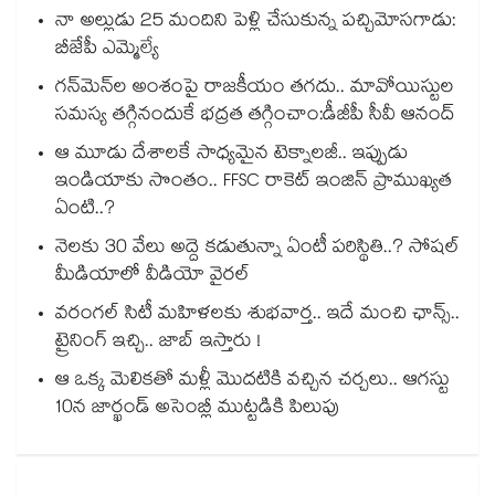
నా అల్లుడు 25 మందిని పెళ్లి చేసుకున్న పచ్చిమోసగాడు:
బీజేపీ ఎమ్మెల్యే
గన్⁭మెన్⁭ల అంశంపై రాజకీయం తగదు.. మావోయిస్టుల
సమస్య తగ్గినందుకే భద్రత తగ్గించాం:డీజీపీ సీవీ ఆనంద్
ఆ మూడు దేశాలకే సాధ్యమైన టెక్నాలజీ.. ఇప్పుడు
ఇండియాకు సొంతం.. FFSC రాకెట్ ఇంజిన్ ప్రాముఖ్యత
ఏంటి..?
నెలకు 30 వేలు అద్దె కడుతున్నా ఏంటీ పరిస్థితి..? సోషల్
మీడియాలో వీడియో వైరల్
వరంగల్ సిటీ మహిళలకు శుభవార్త.. ఇదే మంచి ఛాన్స్..
ట్రైనింగ్ ఇచ్చి.. జాబ్ ఇస్తారు !
ఆ ఒక్క మెలికతో మళ్లీ మొదటికి వచ్చిన చర్చలు.. ఆగస్టు
10న జార్ఖండ్ అసెంబ్లీ ముట్టడికి పిలుపు