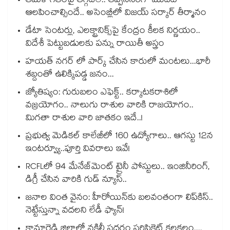
తమిళ గీతంపై తగ్గేదేలే.. తప్పనిసరిగా మొదట
ఆలపించాల్సిందే.. అసెంబ్లీలో విజయ్ సర్కార్ తీర్మానం
డేటా సెంటర్లు, ఎలక్ట్రానిక్స్‌పై కేంద్రం కీలక నిర్ణయం..
విదేశీ పెట్టుబడులకు పన్ను రాయితీ అస్త్రం
హయత్ నగర్ లో పార్క్ చేసిన కారులో మంటలు...భారీ
శబ్దంతో ఉలిక్కిపడ్డ జనం...
జ్యోతిష్యం: గురుబలం ఎఫెక్ట్.. కర్కాటకరాశిలో
వజ్రయోగం.. నాలుగు రాశుల వారికి రాజయోగం..
మిగతా రాశుల వారి జాతకం ఇదే..!
ప్రభుత్వ మెడికల్ కాలేజీలో 160 ఉద్యోగాలు.. ఆగస్టు 12న
ఇంటర్వ్యూ..పూర్తి వివరాలు ఇవే!
RCFLలో 94 మేనేజ్‌మెంట్ ట్రైనీ పోస్టులు.. ఇంజినీరింగ్,
డిగ్రీ చేసిన వారికి గుడ్ న్యూస్..
జనాల వింత వైనం: హీరోయిన్‌కు బలవంతంగా లిప్‌కిస్‌..
నెట్టేస్తున్నా వదలని లేడీ ఫ్యాన్!
కామారెడ్డి జిల్లాలో నకిలీ సదరం సర్టిఫికెట్ కలకలం....