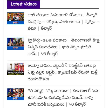
Latest Videos
లాల్ దర్వాజా మహంకాళి బోనాలు | తీన్మార్
చంద్రవ్వ – భక్తులు, పోతరాజులు | నృత్యం –
భీమా | తీన్మార్
హైకోర్టు-ఉచిత పథకాలు | తెలంగాణలో కొత్త
పెన్షన్ నిబంధనలు | భారీ వర్షం-ట్రాఫిక్
జామ్ | V6 తీన్మార్
అయ్యో పాపం.. వెస్టిండీస్ వరల్డ్‌కప్ ఆశలపై
నీళ్లు చల్లిన ఆఫ్ఘన్.. క్వాలిఫికేషన్ రేసులో మళ్లీ
గందరగోళం!
గిగ్ వర్కర్ల సమ్మె వాయిదా | విడాకుల కేసును
ఉపసంహరించుకున్న సీఎం విజయ్ భార్య |
మోదీ విదేశీ పర్యటనలు | V6 తీన్మార్