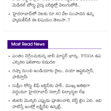
మెడికల్ బోర్డు వైద్య పరీక్షల్లో వెలుగులోకి...
హైదరాబాద్⁪లో నెలకు రూ.40 వేల సంపాదన ఉన్న
ఫ్యామిలీస్⁪కి ఈ విషయం తెలుసా..?
Most Read News
పంతం నెగ్గించుకున్న జానీ మాస్టర్ భార్య.. TFTDDA ఉప
ఎన్నికల ఫలితాలు విడుదల
రష్యా నుంచి ఇండియాకు రైలు.. వయా ఆఫ్ఘనిస్తాన్,
పాకిస్తాన్!
సుప్రీం కోర్టు చీఫ్ జస్టిస్⁭కు షాక్.. ముఖ్య అతిథిగా
వద్దంటూ హైదరాబాద్ నల్సార్ విద్యార్థుల లేఖ
తులసి మొక్కని ఎప్పుడు పూజించాలి, బెస్ట్ టైం ఏది.. ఇవి
పాటిస్తే ఇంట్లో లక్ష్మిదేవి ఉన్నట్లే..