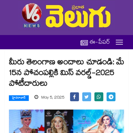
ఈ-పేపర్
మీరు తెలంగాణ అందాలు చూడండి: మే
15న పోచంపల్లికి మిస్ వరల్డ్-2025
పోటీదారులు
May 5, 2025
హైదరాబాద్