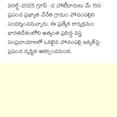
వరల్డ్-2025 గ్రూప్ -2 పోటీదారులు మే 15న
ప్రపంచ ప్రఖ్యాత చేనేత గ్రామం పోచంపల్లిని
సందర్శించనున్నారు. ఈ ప్రత్యేక కార్యక్రమం
భారతదేశంలోని అత్యంత ప్రసిద్ధ వస్త్ర
సంప్రదాయాలలో ఒకటైన పోచంపల్లి ఇక్కత్‎పై
ప్రపంచ దృష్టిని ఆకర్షించనుంది.