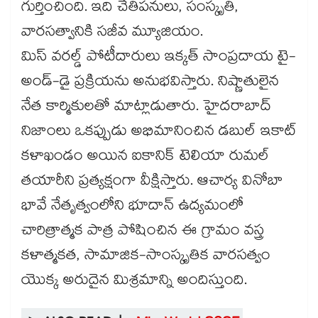
గుర్తించింది. ఇది చేతిపనులు, సంస్కృతి,
వారసత్వానికి సజీవ మ్యూజియం.
మిస్ వరల్డ్ పోటీదారులు ఇక్కత్ సాంప్రదాయ టై-
అండ్-డై ప్రక్రియను అనుభవిస్తారు. నిష్ణాతులైన
నేత కార్మికులతో మాట్లాడుతారు. హైదరాబాద్
నిజాంలు ఒకప్పుడు అభిమానించిన డబుల్ ఇకాట్
కళాఖండం అయిన ఐకానిక్ టెలియా రుమల్
తయారీని ప్రత్యక్షంగా వీక్షిస్తారు. ఆచార్య వినోబా
భావే నేతృత్వంలోని భూదాన్ ఉద్యమంలో
చారిత్రాత్మక పాత్ర పోషించిన ఈ గ్రామం వస్త్ర
కళాత్మకత, సామాజిక-సాంస్కృతిక వారసత్వం
యొక్క అరుదైన మిశ్రమాన్ని అందిస్తుంది.