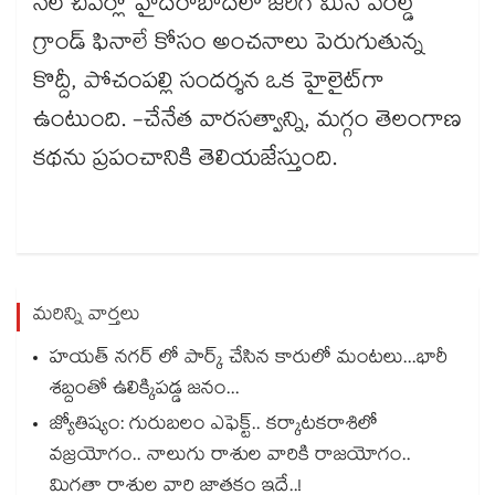
నెల చివర్లో హైదరాబాద్‌లో జరిగే మిస్ వరల్డ్
గ్రాండ్ ఫినాలే కోసం అంచనాలు పెరుగుతున్న
కొద్దీ, పోచంపల్లి సందర్శన ఒక హైలైట్‌గా
ఉంటుంది. -చేనేత వారసత్వాన్ని, మగ్గం తెలంగాణ
కథను ప్రపంచానికి తెలియజేస్తుంది.
మరిన్ని వార్తలు
హయత్ నగర్ లో పార్క్ చేసిన కారులో మంటలు...భారీ
శబ్దంతో ఉలిక్కిపడ్డ జనం...
జ్యోతిష్యం: గురుబలం ఎఫెక్ట్.. కర్కాటకరాశిలో
వజ్రయోగం.. నాలుగు రాశుల వారికి రాజయోగం..
మిగతా రాశుల వారి జాతకం ఇదే..!