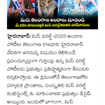
హైదరాబాద్:
మిస్ వరల్డ్-2025 అందాల
పోటీలు తెలంగాణ రాజధాని హైదరాబాద్
వేదికగా జరనున్న విషయం తెలిసిందే.
ప్రపంచవ్యాప్తంగా గుర్తింపు ఉన్న మిస్ వరల్డ్
పోటీలను ప్రభుత్వం ప్రతిష్టాత్మకంగా తీసుకుని
నిర్వహిస్తోంది. ఈ క్రమంలోనే తెలంగాణలోని
పర్యాటక ప్రాంతాలు, సంస్కృతిని మిస్ వరల్డ్
కంటెస్టెంట్స్ కు చూపించాలని ప్రభుత్వం డిసైడ్
అయ్యింది. ఇందులో భాగంగా.. మిస్