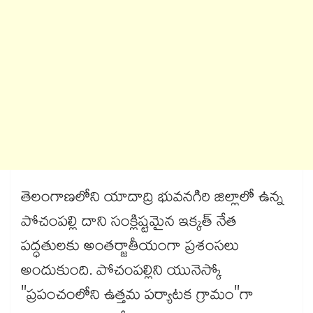
తెలంగాణలోని యాదాద్రి భువనగిరి జిల్లాలో ఉన్న
పోచంపల్లి దాని సంక్లిష్టమైన ఇక్కత్ నేత
పద్ధతులకు అంతర్జాతీయంగా ప్రశంసలు
అందుకుంది. పోచంపల్లిని యునెస్కో
"ప్రపంచంలోని ఉత్తమ పర్యాటక గ్రామం"గా