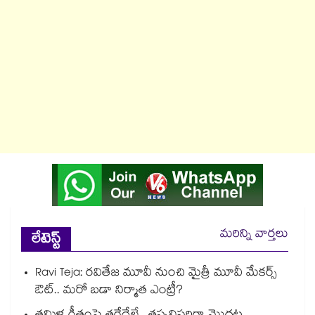
మరిన్ని వార్తలు
లేటెస్ట్
Ravi Teja: రవితేజ మూవీ నుంచి మైత్రీ మూవీ మేకర్స్
ఔట్.. మరో బడా నిర్మాత ఎంట్రీ?