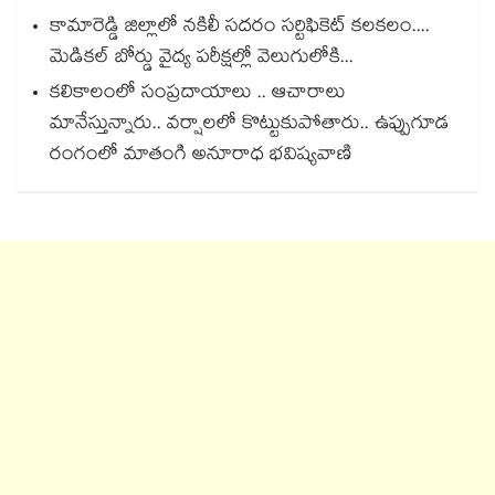
కామారెడ్డి జిల్లాలో నకిలీ సదరం సర్టిఫికెట్ కలకలం....
మెడికల్ బోర్డు వైద్య పరీక్షల్లో వెలుగులోకి...
కలికాలంలో సంప్రదాయాలు .. ఆచారాలు
మానేస్తున్నారు.. వర్షాలలో కొట్టుకుపోతారు.. ఉప్పుగూడ
రంగంలో మాతంగి అనూరాధ భవిష్యవాణి