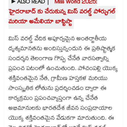
►ALSO READ |
Miss World 2025:
హైదరాబాద్ కు చేరుకున్న మిస్ వరల్డ్ పోర్చుగల్
మరియా అమేలియా బాప్టిస్టా
మిస్ వరల్డ్ వేదిక అపూర్వమైన అంతర్జాతీయ
దృశ్యమానతను అందిస్తున్నందున ఈ ప్రతిష్టాత్మక
సందర్శన తెలంగాణ గొప్ప చేనేత వారసత్వాన్ని
ప్రపంచ పటంలో ఉంచుతుంది. పోచంపల్లి యొక్క
శక్తివంతమైన నేత, గ్రామీణ హస్తకళ మరియు
సాంస్కృతిక లోతును ప్రదర్శించడం ద్వారా ఈ
కార్యక్రమం ప్రపంచవ్యాప్తంగా ఉన్న చేనేత
అభిమానులకు భారతదేశ జీవన సంప్రదాయాల
యొక్క శక్తివంతమైన వేడుకగా మారుతుంది. ఈ