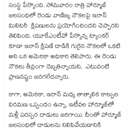
సంస్థ పేర్కొంది. సోమవారం రాత్రి హార్మూజ్
జలసంధిలో రెండు వాణిజ్య నౌకలపై ఇరాన్
మిలిటరీ క్షిపణులను ప్రయోగించిందని చెప్పారని
తెలిపింది. యూకేఎంటీవో పేర్కొన్న ట్యాంకర్
కూడా ఇరాన్ క్షిపణి దాడికి గురైన నౌకలలో ఒకటి
అని ఒక అమెరికా అధికారి తెలిపారు. ఈ రెండు
నౌకలు తీవ్రంగా దెబ్బతిన్నాయని, ఎటువంటి
ప్రాణనష్టం జరగలేదన్నారు.
కాగా, అమెరికా, ఇరాన్ మధ్య తాత్కాలిక కాల్పుల
విరమణ ఒప్పందం ఉన్నా, ఇటీవల హార్మూజ్‌‌లో
మళ్లీ పరస్పర దాడులు జరిగాయి. దీంతో హార్మూజ్
జలసంధిలో దాడులను నిలిపివేయడానికి