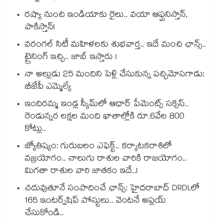
రష్యా నుంచి ఇండియాకు రైలు.. వయా ఆఫ్ఘనిస్తాన్,
పాకిస్తాన్!
వరంగల్ సిటీ మహిళలకు శుభవార్త.. ఇదే మంచి ఛాన్స్..
ట్రైనింగ్ ఇచ్చి.. జాబ్ ఇస్తారు !
నా అల్లుడు 25 మందిని పెళ్లి చేసుకున్న పచ్చిమోసగాడు:
బీజేపీ ఎమ్మెల్యే
ఇందిరమ్మ ఇండ్ల స్కీమ్‌‌‌‌‌‌‌‌లో ఆధార్ పేమెంట్స్ సక్సెస్..
రెండున్నర లక్షల మంది ఖాతాల్లోకి రూ.6వేల 800
కోట్లు..
జ్యోతిష్యం: గురుబలం ఎఫెక్ట్.. కర్కాటకరాశిలో
వజ్రయోగం.. నాలుగు రాశుల వారికి రాజయోగం..
మిగతా రాశుల వారి జాతకం ఇదే..!
చదువుతూనే సంపాదించే ఛాన్స్: హైదరాబాద్ DRDLలో
165 ఇంటర్న్‌షిప్ పోస్టులు.. వెంటనే అప్లయ్
చేసుకోండి..