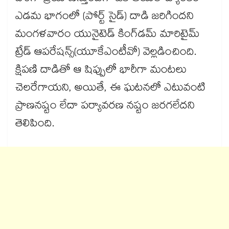
ఎడమ భాగంలో (పోర్ట్ సైడ్) దాడి జరిగిందని
మంగళవారం యునైటెడ్ కింగ్‌‌డమ్ మారిటైమ్
ట్రేడ్ ఆపరేషన్స్(యూకేఎంటీవో) వెల్లడించింది.
క్షిపణి దాడితో ఆ షిప్పులో భారీగా మంటలు
చెలరేగాయని, అయితే, ఈ ఘటనలో ఎటువంటి
ప్రాణనష్టం లేదా పర్యావరణ నష్టం జరగలేదని
తెలిపింది.