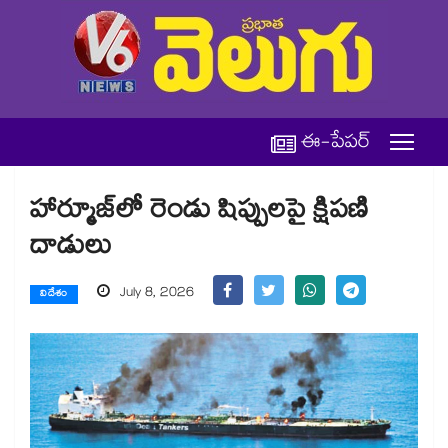
ఈ-పేపర్
హార్మూజ్‌‌లో రెండు షిప్పులపై క్షిపణి
దాడులు
July 8, 2026
విదేశం