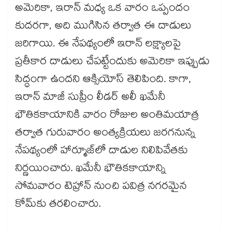
అమెరికా, ఇరాన్ మధ్య ఒక వారం ఒప్పందం
కుదరగా, అది ముగిసిన తర్వాత ఈ దాడులు
జరిగాయి. ఈ నేపథ్యంలో ఇరాన్ లక్ష్యాలపై
ప్రతీకార దాడులు చేపట్టేందుకు అమెరికా ఇప్పుడు
సిద్ధంగా ఉందని ఆక్సియోస్ తెలిపింది. కాగా,
ఇరాన్ మాజీ సుప్రీం లీడర్ అలీ ఖమేనీ
భౌతికకాయానికి వారం రోజుల అంతిమయాత్ర
తర్వాత గురువారం అంత్యక్రియలు జరగనున్న
నేపథ్యంలో హార్మూజ్‌‌లో దాడుల నిలిపివేతకు
నిర్ణయించారు. ఖమేనీ భౌతికకాయాన్ని
సోమవారం టెహ్రాన్ నుంచి పవిత్ర నగరమైన
కోమ్‌‌కు తరలించారు.