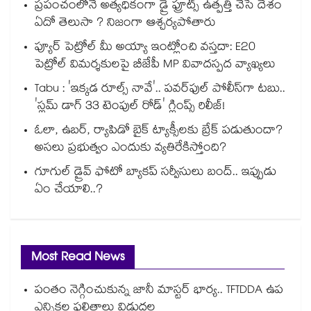
ప్రపంచంలోనే అత్యధికంగా డ్రై ఫ్రూట్స్ ఉత్పత్తి చేసే దేశం
ఏదో తెలుసా ? నిజంగా ఆశ్చర్యపోతారు
ప్యూర్ పెట్రోల్ మీ అయ్యా ఇంట్లోంచి వస్తదా: E20
పెట్రోల్ విమర్శకులపై బీజేపీ MP వివాదస్పద వ్యాఖ్యలు
Tabu : 'ఇక్కడ రూల్స్ నావే'.. పవర్‌ఫుల్ పోలీస్‌గా టబు..
'స్లమ్ డాగ్ 33 టెంపుల్ రోడ్' గ్లింప్స్ రిలీజ్!
ఓలా, ఉబర్, ర్యాపిడో బైక్ ట్యాక్సీలకు బ్రేక్ పడుతుందా?
అసలు ప్రభుత్వం ఎందుకు వ్యతిరేకిస్తోంది?
గూగుల్ డ్రైవ్ ఫోటో బ్యాకప్ సర్వీసులు బంద్.. ఇప్పుడు
ఏం చేయాలి..?
Most Read News
పంతం నెగ్గించుకున్న జానీ మాస్టర్ భార్య.. TFTDDA ఉప
ఎన్నికల ఫలితాలు విడుదల