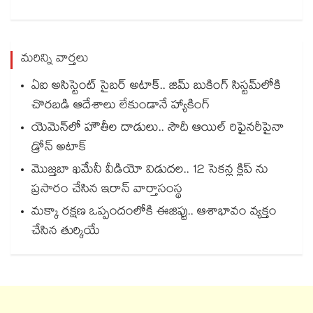
మరిన్ని వార్తలు
ఏఐ అసిస్టెంట్ సైబర్ అటాక్.. జిమ్ బుకింగ్ సిస్టమ్‌లోకి
చొరబడి ఆదేశాలు లేకుండానే హ్యాకింగ్
యెమెన్‌‌‌‌‌‌‌‌లో హౌతీల దాడులు.. సౌదీ ఆయిల్ రిఫైనరీపైనా
డ్రోన్ అటాక్
మొజ్తబా ఖమేనీ వీడియో విడుదల.. 12 సెకన్ల క్లిప్ ను
ప్రసారం చేసిన ఇరాన్ వార్తాసంస్థ
మక్కా రక్షణ ఒప్పందంలోకి ఈజిప్టు.. ఆశాభావం వ్యక్తం
చేసిన తుర్కియే