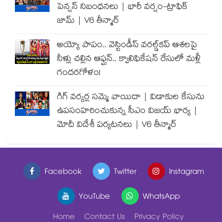
పెన్షన్ నిబంధనలు | భారీ వర్షం-ట్రాఫిక్
జామ్ | V6 తీన్మార్
అయ్యో పాపం.. వెస్టిండీస్ వరల్డ్‌కప్ ఆశలపై
నీళ్లు చల్లిన ఆఫ్ఘన్.. క్వాలిఫికేషన్ రేసులో మళ్లీ
గందరగోళం!
గిగ్ వర్కర్ల సమ్మె వాయిదా | విడాకుల కేసును
ఉపసంహరించుకున్న సీఎం విజయ్ భార్య |
మోదీ విదేశీ పర్యటనలు | V6 తీన్మార్
Facebook
Twitter
Instagram
YouTube
WhatsApp
Home
Contact Us
Privacy Policy