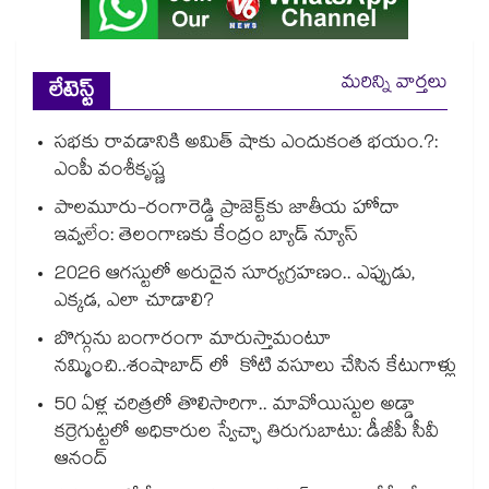
మరిన్ని వార్తలు
లేటెస్ట్
సభకు రావడానికి అమిత్ షాకు ఎందుకంత భయం.?:
ఎంపీ వంశీకృష్ణ
పాలమూరు-రంగారెడ్డి ప్రాజెక్ట్‎కు జాతీయ హోదా
ఇవ్వలేం: తెలంగాణకు కేంద్రం బ్యాడ్ న్యూస్
2026 ఆగస్టులో అరుదైన సూర్యగ్రహణం.. ఎప్పుడు,
ఎక్కడ, ఎలా చూడాలి?
బొగ్గును బంగారంగా మారుస్తామంటూ
నమ్మించి..శంషాబాద్ లో కోటి వసూలు చేసిన కేటుగాళ్లు
50 ఏళ్ల చరిత్రలో తొలిసారిగా.. మావోయిస్టుల అడ్డా
కర్రెగుట్టలో అధికారుల స్వేచ్ఛా తిరుగుబాటు: డీజీపీ సీవీ
ఆనంద్