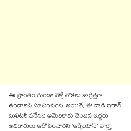
ఈ ప్రాంతం గుండా వెళ్లే నౌకలు జాగ్రత్తగా
ఉండాలని సూచించింది. అయితే, ఈ దాడి ఇరాన్
మిలిటరీ పనేనని అమెరికాకు చెందిన ఇద్దరు
అధికారులు ఆరోపించారని ‘ఆక్సియోస్’ వార్తా