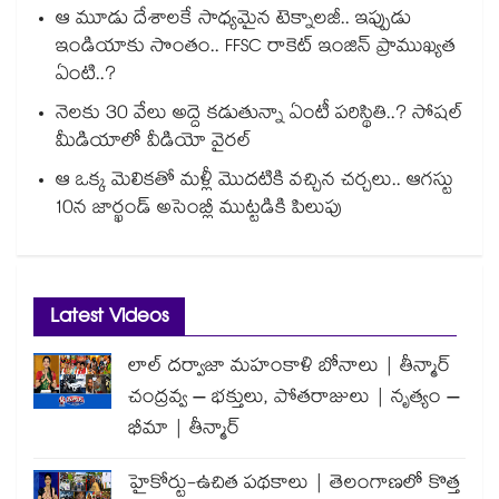
ఆ మూడు దేశాలకే సాధ్యమైన టెక్నాలజీ.. ఇప్పుడు
ఇండియాకు సొంతం.. FFSC రాకెట్ ఇంజిన్ ప్రాముఖ్యత
ఏంటి..?
నెలకు 30 వేలు అద్దె కడుతున్నా ఏంటీ పరిస్థితి..? సోషల్
మీడియాలో వీడియో వైరల్
ఆ ఒక్క మెలికతో మళ్లీ మొదటికి వచ్చిన చర్చలు.. ఆగస్టు
10న జార్ఖండ్ అసెంబ్లీ ముట్టడికి పిలుపు
Latest Videos
లాల్ దర్వాజా మహంకాళి బోనాలు | తీన్మార్
చంద్రవ్వ – భక్తులు, పోతరాజులు | నృత్యం –
భీమా | తీన్మార్
హైకోర్టు-ఉచిత పథకాలు | తెలంగాణలో కొత్త