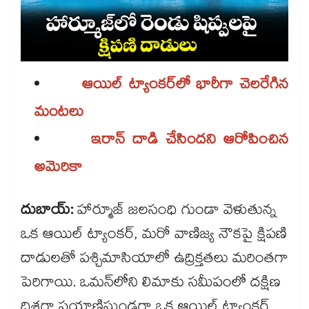
ఆయిల్ ట్యాంకర్‌‌‌‌లో భారీగా చెలరేగిన
మంటలు
ఇరాన్ దాడి చేసిందని ఆరోపించిన
అమెరికా
దుబాయ్:
హార్మూజ్ జలసంధి గుండా వెళుతున్న
ఒక ఆయిల్ ట్యాంకర్‌‌‌‌, మరో వాణిజ్య నౌకపై క్షిపణి
దాడులతో పశ్చిమాసియాలో ఉద్రిక్తతలు మరింతగా
పెరిగాయి. ఒమన్‌‌లోని లిమాకు సమీపంలో దక్షిణ
దిశగా ప్రయాణిస్తుండగా ఒక ఆయిల్ ట్యాంకర్