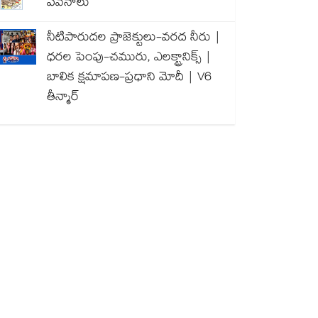
పవనాలు
నీటిపారుదల ప్రాజెక్టులు-వరద నీరు |
ధరల పెంపు-చమురు, ఎలక్ట్రానిక్స్ |
బాలిక క్షమాపణ-ప్రధాని మోదీ | V6
తీన్మార్