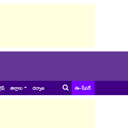
ైఫ్
జిల్లాలు
దర్వాజ
ఈ-పేపర్