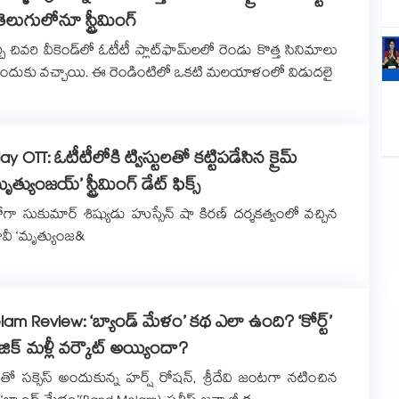
తెలుగులోనూ స్ట్రీమింగ్
 చివరి వీకెండ్‌లో ఓటీటీ ప్లాట్‌ఫామ్‌లలో రెండు కొత్త సినిమాలు
ల ముందుకు వచ్చాయి. ఈ రెండింటిలో ఒకటి మలయాళంలో విడుదలై
ay OTT: ఓటీటీలోకి ట్విస్టులతో కట్టిపడేసిన క్రైమ్
మృత్యుంజయ్’ స్ట్రీమింగ్ డేట్ ఫిక్స్
ీరోగా సుకుమార్ శిష్యుడు హుస్సేన్ షా కిర‌‌‌‌‌‌‌‌ణ్ దర్శకత్వంలో వచ్చిన
ూవీ ‘మృత్యుంజ&
am Review: ‘బ్యాండ్ మేళం’ కథ ఎలా ఉంది? ‘కోర్ట్’
జిక్ మళ్లీ వర్కౌట్ అయ్యిందా?
త్రంతో సక్సెస్ అందుకున్న హర్ష్ రోషన్, శ్రీదేవి జంటగా నటించిన