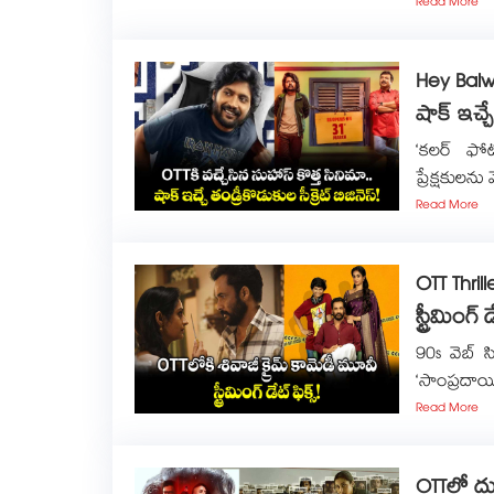
Read More
Hey Balwa
షాక్ ఇచ్చే
‘కలర్ ఫోట
ప్రేక్షకులన
Read More
OTT Thril
స్ట్రీమింగ్ డ
90s వెబ్ స
‘సాంప్రదాయిన
Read More
OTTలో దుమ