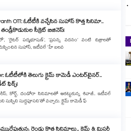
nth OTT: ఓటీటీకి వచ్చేసిన సుహాస్ కొత్త సినిమా..
 తండ్రీకొడుకుల సీక్రెట్ బిజినెస్!
ో’, ‘రైటర్ పద్మభూషణ్’, ‘ప్రసన్న వదనం’ వంటి చిత్రాలతో
ు మెప్పించిన సుహాస్, ఇటీవలే ‘హే బలవ
ler: ఓటీటీలోకి తెలుగు క్రైమ్ కామెడీ ఎంటర్‌టైనర్..
ేట్ ఫిక్స్!
ిరీస్, కోర్ట్, దండోరా సినిమాలతో ఆకట్టుకున్న శివాజీ.. ఇటీవలే
ి సుప్పిని సుద్దపూసని’తో వచ్చారు. క్రైమ్‌ కామెడీ ఫ్
్మురేపుతున్న రెండు కొత్త సినిమాలు.. క్రైమ్ & మిస్టరీ