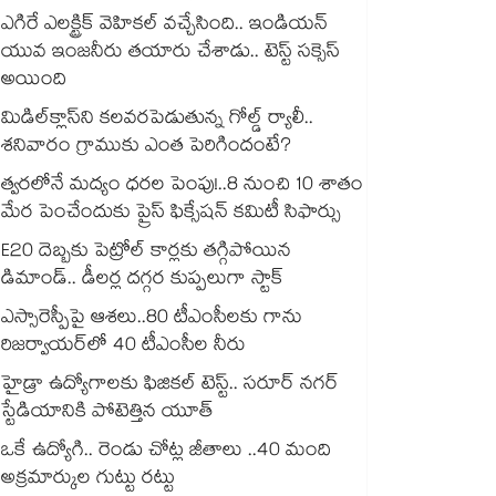
ఎగిరే ఎలక్ట్రిక్ వెహికల్ వచ్చేసింది.. ఇండియన్
యువ ఇంజనీరు తయారు చేశాడు.. టెస్ట్ సక్సెస్
అయింది
మిడిల్‌క్లాస్‌ని కలవరపెడుతున్న గోల్డ్ ర్యాలీ..
శనివారం గ్రాముకు ఎంత పెరిగిందంటే?
త్వరలోనే మద్యం ధ‌‌ర‌‌ల పెంపు!..8 నుంచి 10 శాతం
మేర పెంచేందుకు ప్రైస్ ఫిక్సేష‌‌న్ క‌‌మిటీ సిఫార్సు
E20 దెబ్బకు పెట్రోల్ కార్లకు తగ్గిపోయిన
డిమాండ్.. డీలర్ల దగ్గర కుప్పలుగా స్టాక్
ఎస్సారెస్పీపై ఆశలు..80 టీఎంసీలకు గాను
రిజర్వాయర్‌‌‌‌‌‌‌‌‌‌‌‌‌‌‌‌లో 40 టీఎంసీల నీరు
హైడ్రా ఉద్యోగాలకు ఫిజికల్ టెస్ట్.. సరూర్ నగర్
స్టేడియానికి పోటెత్తిన యూత్
ఒకే ఉద్యోగి.. రెండు చోట్ల జీతాలు ..40 మంది
అక్రమార్కుల గుట్టు రట్టు