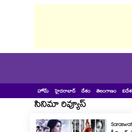
హోమ్
హైదరాబాద్
దేశం
తెలంగాణం
విదే
సినిమా రివ్యూస్
Saraswathi