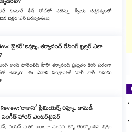
్ ఎక్కడంటే?
శరత్ కుమార్ లీడ్‌‌‌‌ రోల్‌‌‌‌లో నటిస్తూ, స్వీయ దర్శకత్వంలో
న చిత్రం ‘ఎస్ సరస్వతి&rsq
ew: ‘బైకర్’ రివ్యూ.. శర్వానంద్ రేసింగ్ థ్రిల్లర్ ఎలా
?
ంగ్ అండ్ టాలెంటెడ్ హీరో శర్వానంద్ ప్రస్తుతం కెరీర్ పరంగా
ంగ్‌లో ఉన్నారు. ఈ ఏడాది సంక్రాంతికి ‘నారీ నారీ నడుమ
qu
eview: ‘రాకాస’' ప్రీమియర్స్ రివ్యూ.. కామెడీ
 సంగీత్ హారర్ ఎంటర్‌టైనర్
భన్, నయన్ సారిక జంటగా మానస శర్మ తెరకెక్కించిన చిత్రం