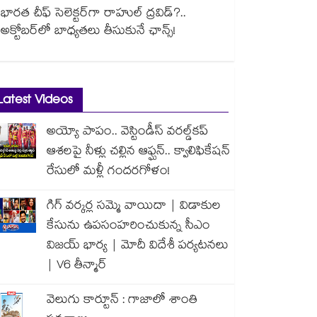
భారత చీఫ్ సెలెక్టర్⁬గా రాహుల్ ద్రవిడ్?..
అక్టోబర్‌లో బాధ్యతలు తీసుకునే ఛాన్స్!
Latest Videos
అయ్యో పాపం.. వెస్టిండీస్ వరల్డ్‌కప్
ఆశలపై నీళ్లు చల్లిన ఆఫ్ఘన్.. క్వాలిఫికేషన్
రేసులో మళ్లీ గందరగోళం!
గిగ్ వర్కర్ల సమ్మె వాయిదా | విడాకుల
కేసును ఉపసంహరించుకున్న సీఎం
విజయ్ భార్య | మోదీ విదేశీ పర్యటనలు
| V6 తీన్మార్
వెలుగు కార్టూన్ : గాజాలో శాంతి