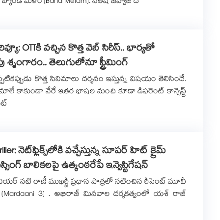
 ‘బ్యాండ్ మేళం’(Band Melam). సతీష్ జవ్వాజీ ద
ివ్యూ: OTTకి వ‌చ్చిన కొత్త వెబ్ సిరీస్.. భార్య‌తో
ు శృంగారం.. తెలుగులోనూ స్ట్రీమింగ్
్పటికప్పుడు కొత్త సినిమాలు దర్శనం ఇస్తున్న విషయం తెలిసిందే.
ిమాలే కాకుండా వేరే ఇతర భాషల నుంచి కూడా డిఫరెంట్ కాన్సెప్ట్
ట్
iller: నెట్‌ఫ్లిక్స్‌లోకి వచ్చేస్తున్న సూపర్ హిట్ క్రైమ్
. మిస్సింగ్ బాలికలపై ఉత్కంఠరేపే ఇన్వెస్టిగేషన్
ీనియర్ నటి రాణీ ముఖర్జీ ప్రధాన పాత్రలో నటించిన రీసెంట్ మూవీ
3’ (Mardaani 3) . అభిరాజ్ మినవాల దర్శకత్వంలో యశ్ రాజ్