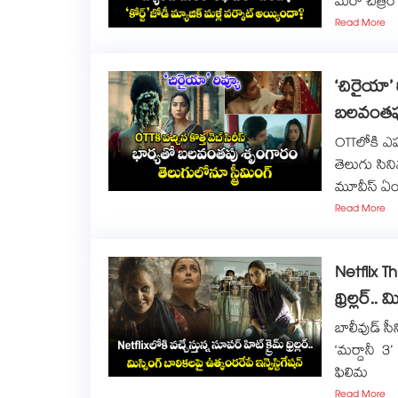
మరో చిత్రం
Read More
‘చిరైయా’ ర
బ‌ల‌వంత‌ప
OTTలోకి ఎప
తెలుగు సిన
మూవీస్ ఏం
Read More
Netflix Thr
థ్రిల్లర్.
బాలీవుడ్ స
‘మర్దానీ 
ఫిలిమ
Read More