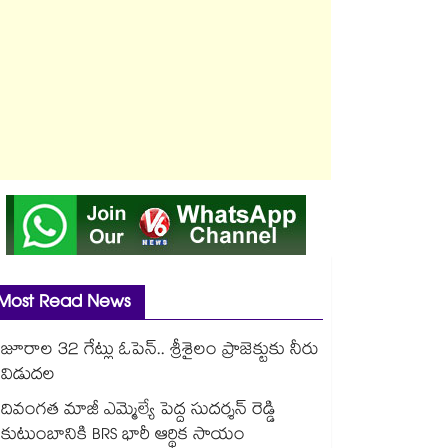
Most Read News
జూరాల 32 గేట్లు ఓపెన్.. శ్రీశైలం ప్రాజెక్టుకు నీరు
విడుదల
దివంగత మాజీ ఎమ్మెల్యే పెద్ద సుదర్శన్ రెడ్డి
కుటుంబానికి BRS భారీ ఆర్థిక సాయం