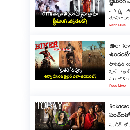
స్ట్రీమింగ
వరలక్ష్మి 
రూపొందించి
Read More
Biker Revi
ఉందంటే
టాలీవుడ్ య
ఫుల్ స్వి
మురారి&rs
Read More
Rakaasa R
పంచ్‌లతో
సంగీత్ శో