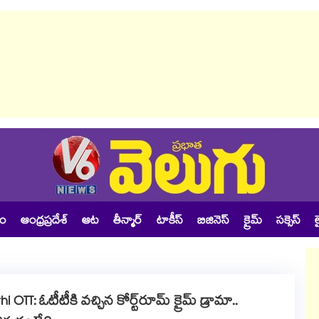
శం
ఆంధ్రప్రదేశ్
ఆట
తీన్మార్
టాకీస్
బిజినెస్
క్రైమ్
సక్సెస్
ల
 OTT: ఓటీటీకి వచ్చిన కోర్ట్‌రూమ్ క్రైమ్ డ్రామా..