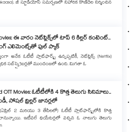
akaasa). జీ స్టూడియోస్ సమర్పణలో నిహారిక కొణిదెల నిర్మించిన
vies: ఈ వారం నెట్‌ఫ్లిక్స్‌లో టాప్ 6 కిల్లర్ కంటెంట్..
ిల్లింగ్ ఎలిమెంట్స్⁭తో ఫుల్ ప్యాక్
తంగా అనేక ఓటీటీ ప్లాట్‌ఫార్మ్స్ ఉన్నప్పటికీ, నెట్‌ఫ్లిక్స్ (Netflix)
యధిక సబ్‌స్క్రైబర్లతో ముందంజలో ఉంది. మిగతా ఓ
OTT Movies: ఓటీటీలోకి 4 కొత్త తెలుగు సినిమాలు..
మెడీ, సోషల్ థ్రిల్లర్ జానర్లలో
్రిల్ 2 మరియు 3 తేదీలలో) ఓటీటీ ప్లాట్‌ఫార్మ్స్‌లోకి కొత్త
రానున్నాయి. ఇటీవలే థియేటర్లలో వచ్చిన ఓ నాలుగు తెలుగు
n