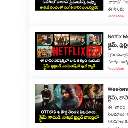
‘రాకాస’ (R
ఈ సినిమ
Read More
Netflix Mo
క్రైమ్, థ్ర
ప్రపంచవ్యాప్
మాత్రం అత్
Read More
Weekend 
క్రైమ్, కా
ఈ వారం (ఏప
సినిమాలు 
సినిమాలు&