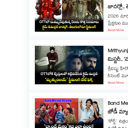
జానర్లో.. 
2026 మార్చి
ప్రేక్షకు
Read More
Mrithyunj
మిస్టరీ.. ‘
శ్రీవిష్ణు హ
రీసెంట్ మ
Read More
Band Mel
జోడీ మ్యా
‘కోర్ట్’ చి