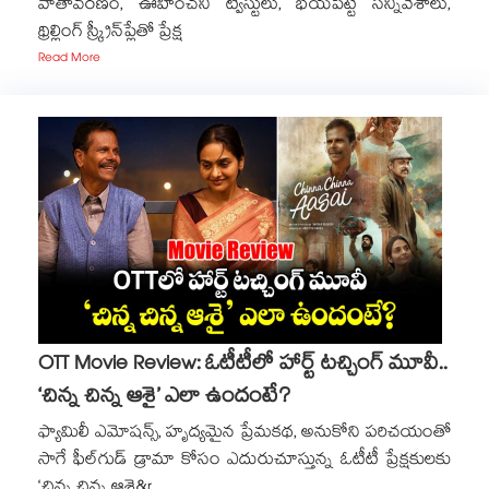
వాతావరణం, ఊహించని ట్విస్టులు, భయపెట్టే సన్నివేశాలు,
థ్రిల్లింగ్ స్క్రీన్‌ప్లేతో ప్రేక్ష
Read More
OTT Movie Review: ఓటీటీలో హార్ట్ టచ్చింగ్ మూవీ..
‘చిన్న చిన్న ఆశై’ ఎలా ఉందంటే?
ఫ్యామిలీ ఎమోషన్స్‌, హృద్యమైన ప్రేమకథ, అనుకోని పరిచయంతో
సాగే ఫీల్‌గుడ్ డ్రామా కోసం ఎదురుచూస్తున్న ఓటీటీ ప్రేక్షకులకు
‘చిన్న చిన్న ఆశై&r