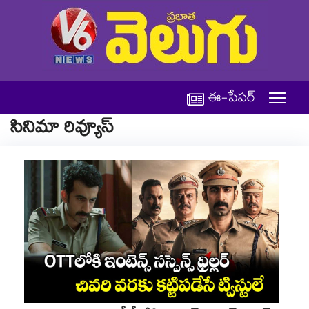
ఈ-పేపర్
సినిమా రివ్యూస్