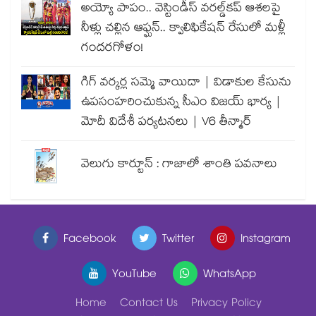
అయ్యో పాపం.. వెస్టిండీస్ వరల్డ్‌కప్ ఆశలపై
నీళ్లు చల్లిన ఆఫ్ఘన్.. క్వాలిఫికేషన్ రేసులో మళ్లీ
గందరగోళం!
గిగ్ వర్కర్ల సమ్మె వాయిదా | విడాకుల కేసును
ఉపసంహరించుకున్న సీఎం విజయ్ భార్య |
మోదీ విదేశీ పర్యటనలు | V6 తీన్మార్
వెలుగు కార్టూన్ : గాజాలో శాంతి పవనాలు
Facebook
Twitter
Instagram
YouTube
WhatsApp
Home
Contact Us
Privacy Policy