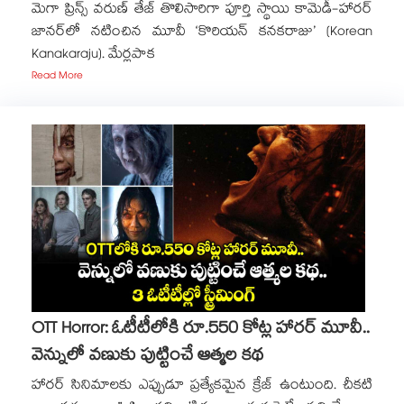
మెగా ప్రిన్స్ వరుణ్ తేజ్ తొలిసారిగా పూర్తి స్థాయి కామెడీ-హారర్
జానర్‌లో నటించిన మూవీ ‘కొరియన్ కనకరాజు’ (Korean
Kanakaraju). మేర్లపాక
Read More
OTT Horror: ఓటీటీలోకి రూ.550 కోట్ల హారర్ మూవీ..
వెన్నులో వణుకు పుట్టించే ఆత్మల కథ
హారర్ సినిమాలకు ఎప్పుడూ ప్రత్యేకమైన క్రేజ్ ఉంటుంది. చీకటి