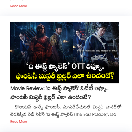
Read More
Movie Review: ‘ది ఈస్ట్ ప్యాలెస్’ ఓటీటీ రివ్యూ..
ఫాంటసీ మిస్టరీ థ్రిల్లర్ ఎలా ఉందంటే?
కొరియన్ డార్క్ ఫాంటసీ, సూపర్‌నేచురల్ మిస్టరీ జానర్‌లో
తెరకెక్కిన వెబ్ సిరీస్ ‘ది ఈస్ట్ ప్యాలెస్ (The East Palace)’. ఇం
Read More