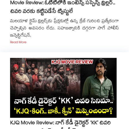
Movie Review: ఓటీటీలోకి ఇంటెన్స్ సస్పెన్స్ థ్రిల్లర్..
చివరి వరకు కట్టిపడేసే ట్విస్టులే
మలయాళ క్రైమ్ థ్రిల్లర్స్‌కు ప్రేక్షకుల్లో ఉన్న క్రేజ్ గురించి ప్రత్యేకంగా
చెప్పాల్సిన అవసరం లేదు. సహజత్వానికి దగ్గరగా సాగే పోలీస్
ఇన్వెస్టిగేషన్,
Read More
KJQ Movie Review: నాగ్ కేడీ డైరెక్టర్ ‘KK’ చివరి