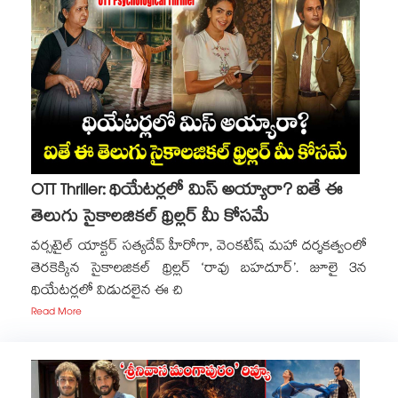
OTT Thriller: థియేటర్లలో మిస్ అయ్యారా? ఐతే ఈ
తెలుగు సైకాలజికల్ థ్రిల్లర్ మీ కోసమే
వర్సటైల్ యాక్టర్ సత్యదేవ్ హీరోగా, వెంకటేష్ మహా దర్శకత్వంలో
తెరకెక్కిన సైకాలజికల్ థ్రిల్లర్ ‘రావు బహదూర్’. జూలై 3న
థియేటర్లలో విడుదలైన ఈ చి
Read More