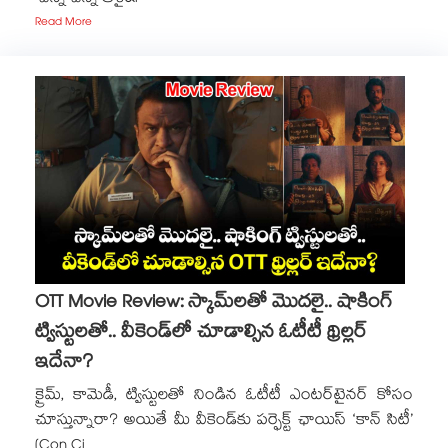
Read More
OTT Movie Review: స్కామ్‌లతో మొదలై.. షాకింగ్
ట్విస్టులతో.. వీకెండ్‌లో చూడాల్సిన ఓటీటీ థ్రిల్లర్
ఇదేనా?
క్రైమ్, కామెడీ, ట్విస్టులతో నిండిన ఓటీటీ ఎంటర్‌టైనర్ కోసం
చూస్తున్నారా? అయితే మీ వీకెండ్‌కు పర్ఫెక్ట్ ఛాయిస్ ‘కాన్ సిటీ’
(Con Ci