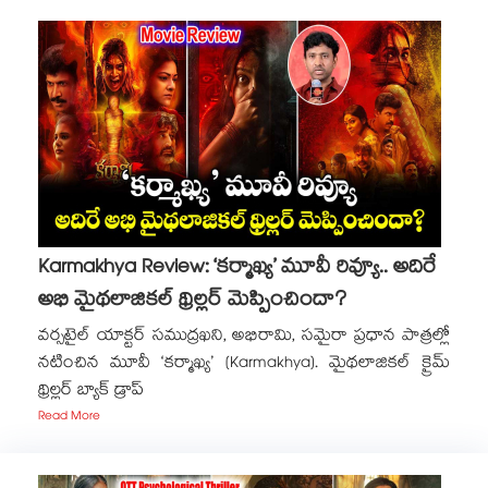
Karmakhya Review: ‘కర్మాఖ్య’ మూవీ రివ్యూ.. అదిరే
అభి మైథలాజికల్ థ్రిల్లర్ మెప్పించిందా?
వర్సటైల్ యాక్టర్ సముద్రఖని, అభిరామి, సమైరా ప్రధాన పాత్రల్లో
నటించిన మూవీ ‘కర్మాఖ్య’ (Karmakhya). మైథలాజికల్ క్రైమ్
థ్రిల్లర్ బ్యాక్ డ్రాప్
Read More