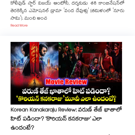
కోలీవుడ్ స్టార్ విజయ్ ఆంటోనీ, దర్శకుడు శశి కాంబినేషన్‌లో
తెరకెక్కిన ఎమోషనల్ డ్రామా 'వంద దేవుళ్లు' (తమిళంలో 'నూరు
సామి'). మంచి అంచ
Read More
Korean Kanakaraju Review: వరుణ్ తేజ్ ఖాతాలో
హిట్ పడిందా? ‘కొరియన్ కనకరాజు’ ఎలా
ఉందంటే?