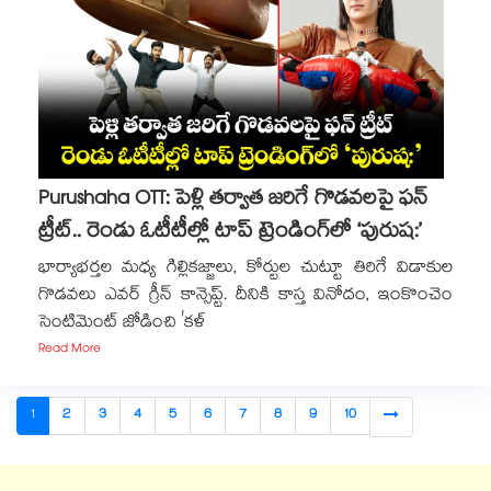
Purushaha OTT: పెళ్లి తర్వాత జరిగే గొడవలపై ఫన్
ట్రీట్.. రెండు ఓటీటీల్లో టాప్‌ ట్రెండింగ్⁬లో ‘పురుష:’
భార్యాభర్తల మధ్య గిల్లికజ్జాలు, కోర్టుల చుట్టూ తిరిగే విడాకుల
గొడవలు ఎవర్ గ్రీన్ కాన్సెప్ట్. దీనికి కాస్త వినోదం, ఇంకొంచెం
సెంటిమెంట్ జోడించి 'కళ్
Read More
1
2
3
4
5
6
7
8
9
10