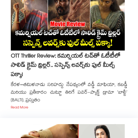
OTT Thriller Review: కమర్షియల్ టచ్‌తో ఓటీటీలో
సాలిడ్ క్రైమ్ థ్రిల్లర్.. సస్పెన్స్ లవర్స్⁬కు ఫుల్ మీల్స్
పక్కా!
కేరళ–తమిళనాడు సరిహద్దు నేపథ్యంలో వడ్డీ మాఫియా, కబడ్డీ
మరియు ప్రతీకారం చుట్టూ తిరిగే పవర్-ప్యాక్డ్ డ్రామా ‘బాల్టీ’
(BALTI). ప్రస్తుతం
Read More