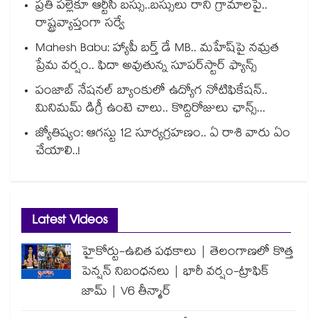
ప్రతి పల్లెకూ ఆర్టీసీ బస్సు..బస్సులు రాని గ్రామాలపై..
రాష్ట్రవ్యాప్తంగా సర్వే
Mahesh Babu: హ్యాపీ బర్త్ డే MB.. మహేష్‌పై నమ్రత
ప్రేమ వర్షం.. ఫిదా అవుతున్న సూపర్‌స్టార్ ఫ్యాన్స్
పంజాబ్ నేషనల్ బ్యాంకులో ఉద్యోగ నోటిఫికేషన్..
మినిమమ్ డిగ్రీ ఉంటె చాలు.. కొద్దిరోజులు ఛాన్స్...
జ్యోతిష్యం: ఆగస్టు 12 సూర్యగ్రహణం.. ఏ రాశి వారు ఏం
చేయాలి..!
Latest Videos
హైకోర్టు-ఉచిత పథకాలు | తెలంగాణలో కొత్త
పెన్షన్ నిబంధనలు | భారీ వర్షం-ట్రాఫిక్
జామ్ | V6 తీన్మార్