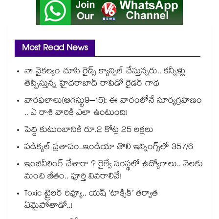
Most Read News
నా వైకల్యం చూసి రైడ్స్ క్యాన్సిల్ చేస్తున్నరు.. కన్నీళ్లు
తెప్పిస్తున్న హైదరాబాద్ రాపిడో రైడర్ గాథ
వారఫలాలు(ఆగస్టు9–15): ఈ వారంలోనే సూర్యగ్రహణం
.. ఏ రాశి వారికి ఎలా ఉంటుంది!
పెద్ది కుటుంబానికి రూ.2 కోట్ల 25 లక్షలు
పడిక్కల్‌‌ ప్రతాపం..ఇండియా తొలి ఇన్నింగ్స్‌‌లో 357/6
ఇంజినీరింగ్ చేశారా ? రైల్వే సంస్థలో ఉద్యోగాలు.. నెలకు
మంచి జీతం.. పూర్తి వివరాలివే!
Toxic ట్రైలర్ రివ్యూ.. యష్ ‘టాక్సిక్’ తర్వాత
ఏమైపోతాడో..!