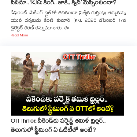
సినిమా.. ‘KJQ: కింగ్.. జాకీ.. క్వీన్’ మెప్పించిందా?
డిఫరెంట్ మేకింగ్ స్టైల్‌తో తనకంటూ ప్రత్యేక గుర్తింపు తెచ్చుకున్న
యువ దర్శకుడు కిరణ్ కుమార్ (KK). 2025 డిసెంబర్ 17న
డైరెక్టర్ కిరణ్ కన్నుమూశారు. ఈ
Read More
OTT Thriller: వీకెండ్‌కు పర్ఫెక్ట్ తమిళ్ థ్రిల్లర్..
తెలుగులో స్ట్రీమింగ్ ఏ ఓటీటీలో అంటే?