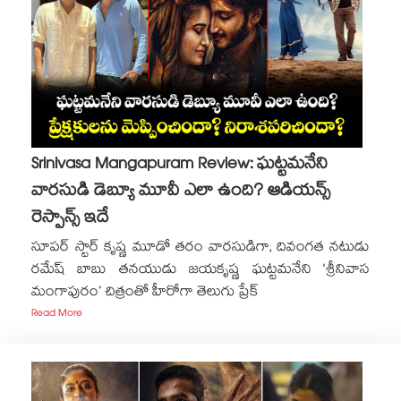
Srinivasa Mangapuram Review: ఘట్టమనేని
వారసుడి డెబ్యూ మూవీ ఎలా ఉంది? ఆడియన్స్
రెస్పాన్స్ ఇదే
సూపర్ స్టార్ కృష్ణ మూడో తరం వారసుడిగా, దివంగత నటుడు
రమేష్ బాబు తనయుడు జయకృష్ణ ఘట్టమనేని ‘శ్రీనివాస
మంగాపురం’ చిత్రంతో హీరోగా తెలుగు ప్రేక్
Read More