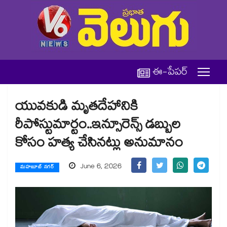
ఈ-పేపర్
యువకుడి మృతదేహానికి
రీపోస్టుమార్టం..ఇన్సూరెన్స్ డబ్బుల
కోసం హత్య చేసినట్లు అనుమానం
June 6, 2026
మహబూబ్ నగర్