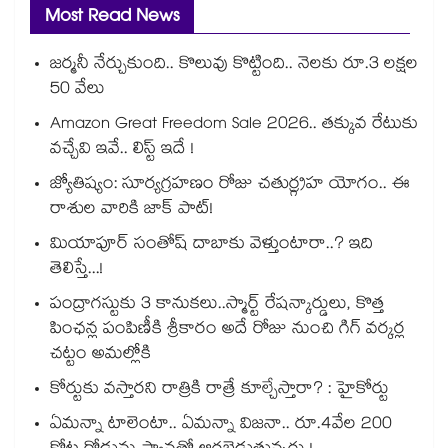
Most Read News
జర్మనీ నేర్చుకుంది.. కొలువు కొట్టింది.. నెలకు రూ.3 లక్షల
50 వేలు
Amazon Great Freedom Sale 2026.. తక్కువ రేటుకు
వచ్చేవి ఇవే.. లిస్ట్ ఇదే !
జ్యోతిష్యం: సూర్యగ్రహణం రోజు చతుర్గ్రహ యోగం.. ఈ
రాశుల వారికి జాక్ పాట్!
మియాపూర్ సంతోష్ దాబాకు వెళ్తుంటారా..? ఇది
తెలిస్తే...!
పంద్రాగస్టుకు 3 కానుకలు..స్మార్ట్ రేషన్కార్డులు, కొత్త
పింఛన్ల పంపిణీకి శ్రీకారం అదే రోజు నుంచి గిగ్ వర్కర్ల
చట్టం అమల్లోకి
కోర్టుకు వస్తారని రాత్రికి రాత్రే కూల్చేస్తారా? : హైకోర్టు
ఏమన్నా టాలెంటా.. ఏమన్నా విజనా.. రూ.4వేల 200