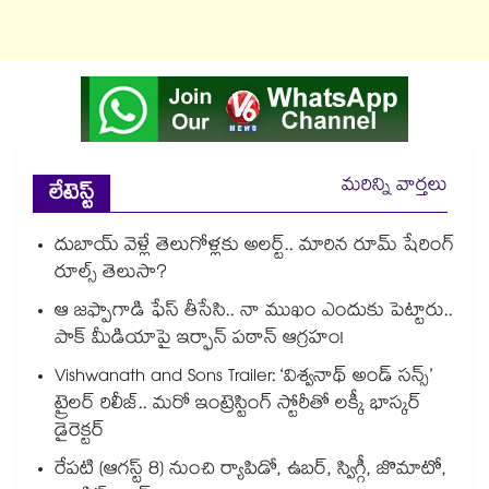
మరిన్ని వార్తలు
లేటెస్ట్
దుబాయ్ వెళ్లే తెలుగోళ్లకు అలర్ట్.. మారిన రూమ్ షేరింగ్‌
రూల్స్ తెలుసా?
ఆ జఫ్పాగాడి ఫేస్ తీసేసి.. నా ముఖం ఎందుకు పెట్టారు..
పాక్ మీడియాపై ఇర్ఫాన్ పఠాన్ ఆగ్రహం!
Vishwanath and Sons Trailer: ‘విశ్వనాథ్ అండ్ సన్స్’
ట్రైలర్ రిలీజ్.. మరో ఇంట్రెస్టింగ్ స్టోరీతో లక్కీ భాస్కర్
డైరెక్టర్
రేపటి (ఆగస్ట్ 8) నుంచి ర్యాపిడో, ఉబర్, స్విగ్గీ, జొమాటో,