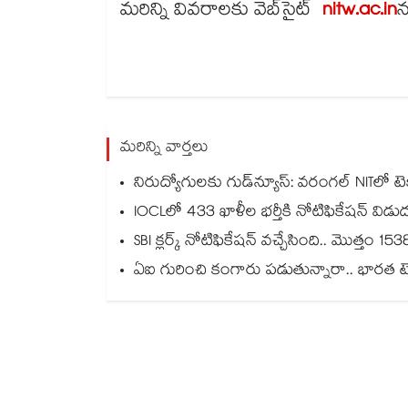
మరిన్ని వివరాలకు వెబ్​సైట్
nitw.ac.in
న
మరిన్ని వార్తలు
నిరుద్యోగులకు గుడ్‌న్యూస్: వరంగల్ NITలో టెక్
IOCLలో 433 ఖాళీల భర్తీకి నోటిఫికేషన్ విడు
SBI క్లర్క్ నోటిఫికేషన్ వచ్చేసింది.. మొత్తం 1538
ఏఐ గురించి కంగారు పడుతున్నారా.. భారత టెక