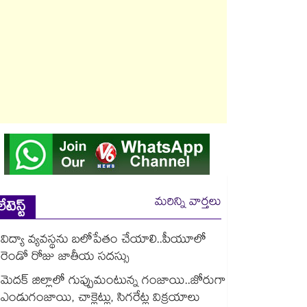
మరిన్ని వార్తలు
లేటెస్ట్
విద్యా వ్యవస్థను బలోపేతం చేయాలి..పీయూలో
రెండో రోజు జాతీయ సదస్సు
మెదక్ జిల్లాలో గుప్పుమంటున్న గంజాయి..జోరుగా
ఎండుగంజాయి, చాక్లెట్లు, సిగరేట్ల విక్రయాలు