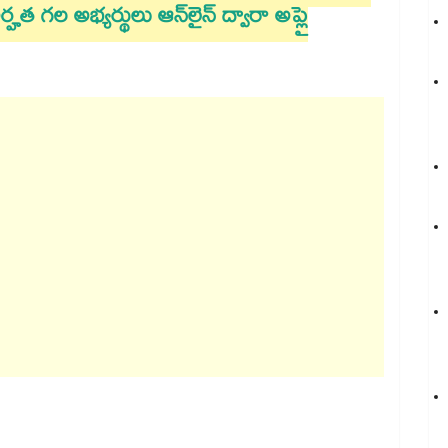
్హత గల అభ్యర్థులు ఆన్​లైన్ ద్వారా అప్లై