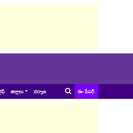
ైఫ్
జిల్లాలు
దర్వాజ
ఈ-పేపర్