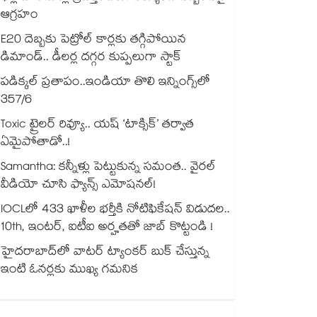
ఆగ్రహం
E20 దెబ్బకు పెట్రోల్ కార్లకు తగ్గిపోయిన
డిమాండ్.. డీలర్ల దగ్గర కుప్పలుగా స్టాక్
పడిక్కల్‌‌ ప్రతాపం..ఇండియా తొలి ఇన్నింగ్స్‌‌లో
357/6
Toxic ట్రైలర్ రివ్యూ.. యష్ ‘టాక్సిక్’ తర్వాత
ఏమైపోతాడో..!
Samantha: కన్నీళ్లు పెట్టుకున్న సమంత.. వైరల్
వీడియో చూసి ఫ్యాన్స్ ఎమోషనల్!
IOCLలో 433 ఖాళీల భర్తీకి నోటిఫికేషన్ విడుదల..
10th, ఇంటర్, ఐటీఐ అర్హతతో జాబ్ కొట్టండి !
హైదరాబాద్⁪లో వాటర్ ట్యాంకర్ బుక్ చేస్తున్న
ఇంటి ఓనర్లకు ముఖ్య గమనిక