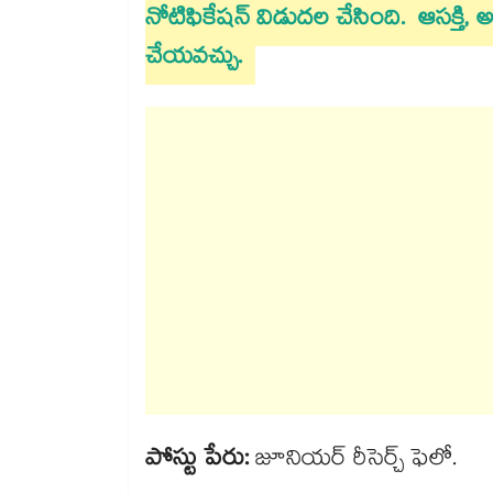
నోటిఫికేషన్ విడుదల చేసింది. ఆసక్తి, అర
చేయవచ్చు.
పోస్టు పేరు:
జూనియర్ రీసెర్చ్ ఫెలో.