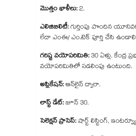
మొత్తం ఖాళీలు:
2.
ఎలిజిబిలిటీ:
గుర్తింపు పొందిన యూనివర
లేదా ఎంఈ/ ఎం.టెక్ పూర్తి చేసి ఉండాల
గరిష్ట వయోపరిమితి:
30 ఏళ్లు. కేంద్ర ప
వయోపరిమితిలో సడలింపు ఉంటుంది.
అప్లికేషన్:
ఆన్​లైన్ ద్వారా.
లాస్ట్ డేట్:
జూన్ 30.
సెలెక్షన్ ప్రాసెస్:
షార్ట్ లిస్టింగ్, ఇంటర్