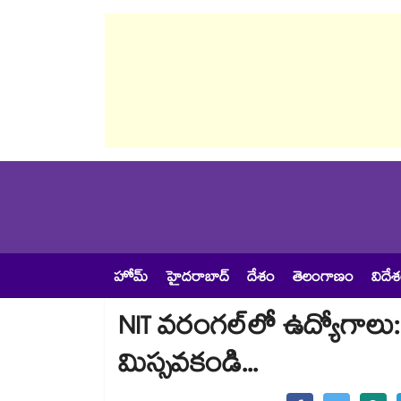
హోమ్
హైదరాబాద్
దేశం
తెలంగాణం
విదే
NIT వరంగల్‌లో ఉద్యోగాలు: బ
మిస్సవకండి...