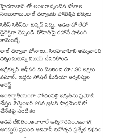
హైదరాబాద్ లో అంబరాన్నంటిన బోనాల
సంబురాలు..లాల్ దర్వాజకు పోటెత్తిన భక్తులు
సిరీస్ సిరీస్‌కూ టెన్షన్ వద్దు.. ఆడతాడో లేదో
డైరెక్ట్‌గా చెప్పండి: రోహిత్‌పై రహానే షాకింగ్
కామెంట్స్
లాల్ దర్వాజా బోనాలు.. సింహవాహిని అమ్మవారిని
దర్శించుకున్న విజయ్ దేవరకొండ
అగ్రికల్చర్ ఆఫీసర్‌‌‌‌ ను బెదిరించి రూ.1.30 లక్షలు
వసూల్‌‌.. ఇద్దరు సోషల్ మీడియా జర్నలిస్టుల
అరెస్ట్
అంతర్జాతీయంగా పోచంపల్లి ఇక్కత్‌ను ప్రమోట్‌
చేస్తం..సెప్టెంబర్‌ 26న బ్రిటన్‌ పార్లమెంట్‌లో
చేనేతపై సందేశం
అడవే జీవితం..ఆచారాలే ఆత్మగౌరవం..ఇవాళ(
ఆగస్టు9) ప్రపంచ ఆదివాసీ దినోత్సవ ప్రత్యేక కథనం