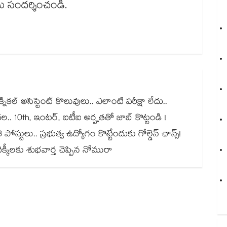
ు సందర్శించండి.
నికల్ అసిస్టెంట్ కొలువులు.. ఎలాంటి పరీక్షా లేదు..
దల.. 10th, ఇంటర్, ఐటీఐ అర్హతతో జాబ్ కొట్టండి !
 పోస్టులు.. ప్రభుత్వ ఉద్యోగం కొట్టేందుకు గోల్డెన్ ఛాన్స్!
్కీలకు శుభవార్త చెప్పిన నోమురా