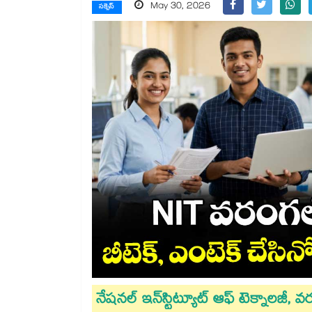
May 30, 2026
సక్సెస్
నేషనల్ ఇన్​స్టిట్యూట్ ఆఫ్​ టెక్నాలజీ, వ