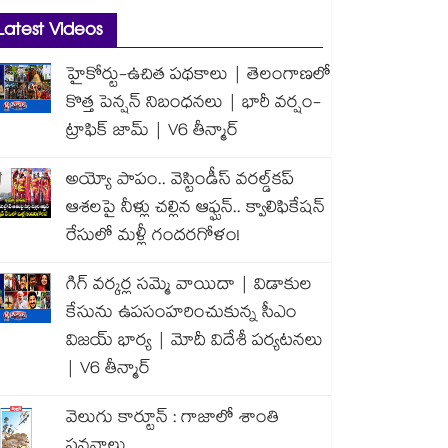
Latest Videos
హైకోర్టు-ఉచిత పథకాలు | తెలంగాణలో
కొత్త పెన్షన్ నిబంధనలు | భారీ వర్షం-
ట్రాఫిక్ జామ్ | V6 తీన్మార్
అయ్యో పాపం.. వెస్టిండీస్ వరల్డ్‌కప్
ఆశలపై నీళ్లు చల్లిన ఆఫ్ఘన్.. క్వాలిఫికేషన్
రేసులో మళ్లీ గందరగోళం!
గిగ్ వర్కర్ల సమ్మె వాయిదా | విడాకుల
కేసును ఉపసంహరించుకున్న సీఎం
విజయ్ భార్య | మోదీ విదేశీ పర్యటనలు
| V6 తీన్మార్
వెలుగు కార్టూన్ : గాజాలో శాంతి
పవనాలు