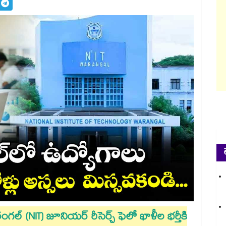
రంగల్ (NIT) జూనియర్ రీసెర్చ్ ఫెలో ఖాళీల భర్తీకి