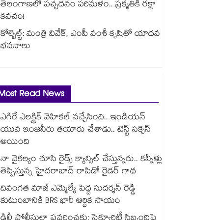
తెలంగాణలో పచ్చదనం పరిమళం.. ప్రకృతికి రక్షా
కవచం!
కోల్బెల్ట్: మంత్రి వివేక్, ఎంపీ వంశీ కృషితో యాదవ
భవనాలు
Most Read News
ఎగిరే ఎలక్ట్రిక్ వెహికల్ వచ్చేసింది.. ఇండియన్
యువ ఇంజనీరు తయారు చేశాడు.. టెస్ట్ సక్సెస్
అయింది
నా వైకల్యం చూసి రైడ్స్ క్యాన్సిల్ చేస్తున్నరు.. కన్నీళ్లు
తెప్పిస్తున్న హైదరాబాద్ రాపిడో రైడర్ గాథ
దివంగత మాజీ ఎమ్మెల్యే పెద్ద సుదర్శన్ రెడ్డి
కుటుంబానికి BRS భారీ ఆర్థిక సాయం
ఢిల్లీ పోలీసుల్లా ప్రవర్తించకు: సెక్యూరిటీ సిబ్బందిపై