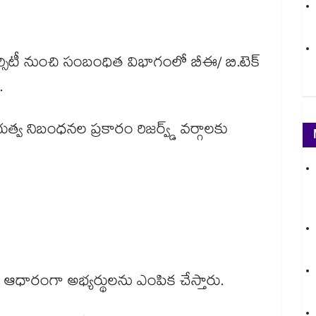
్సిటీ నుంచి సంబంధిత విభాగంలో బీఈ/ బి.టెక్
ి.
్రభుత్వ నిబంధనల ప్రకారం రిజర్వ్డ్ వర్గాలకు
వ్యూ ఆధారంగా అభ్యర్థులను ఎంపిక చేస్తారు.