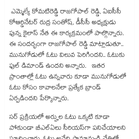
ఎమ్మెల్యే కోమటిరెడ్డి రాజగోపాల్ రెడ్డి, ఏఐసీసీ
కోఆర్డినేటర్ రుద్ర సంతోష్, డీసీసీ అధ్యక్షుడు
పున్న కైలాస్ నేత ఈ కార్యక్రమంలో పాల్గొన్నారు.
ఈ సందర్భంగా రాజగోపాల్ రెడ్డి మాట్లాడుతూ..
మునుగోడులో ఓటు విలువ పెరిగిందని.. ఓటుకు
ఫుల్ డిమాండ్ ఉందని అన్నారు. ఇతర
ప్రాంతాల్లో ఓటు ఉన్నవారు కూడా మునుగోడులో
ఓటు కోసం కావాలనేలా ప్రత్యేక బ్రాండ్
ఏర్పడిందని పేర్కొన్నారు.
సర్ ప్రక్రియలో అర్హుల ఓటు ఒక్కటి కూడా
పోకుండా బీఎల్‌ఏలు సీరియస్‌గా పనిచేయాలని