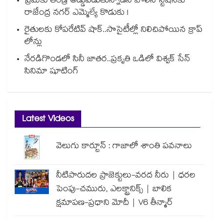
ప్రేమకు తండ్రి అడ్డుపడుతున్నాడని పోలీస్ స్టేషన్⁪కు
రాజేంద్ర నగర్ ఎమ్మెల్యే కొడుకు !
రైతులకు కోపరేటివ్ షాక్..సొసైటీల్లో నిలిచిపోయిన క్రాప్
లోన్లు
నేరడిగొండలో సినీ జాతర..ప్రకృతి ఒడిలో విశ్వక్ సేన్
సినిమా షూటింగ్
Latest Videos
వెలుగు కార్టూన్ : గాజాలో శాంతి పవనాలు
నీటిపారుదల ప్రాజెక్టులు-వరద నీరు | ధరల
పెంపు-చమురు, ఎలక్ట్రానిక్స్ | బాలిక
క్షమాపణ-ప్రధాని మోదీ | V6 తీన్మార్