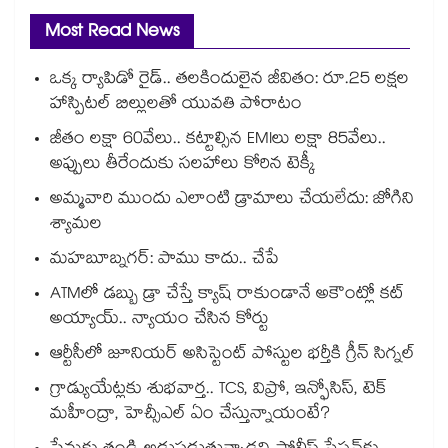
Most Read News
ఒక్క ర్యాపిడో రైడ్.. తలకిందులైన జీవితం: రూ.25 లక్షల
హాస్పిటల్ బిల్లులతో యువతి పోరాటం
జీతం లక్షా 60వేలు.. కట్టాల్సిన EMIలు లక్షా 85వేలు..
అప్పులు తీరేందుకు సలహాలు కోరిన టెక్కీ
అమ్మవారి ముందు ఎలాంటి డ్రామాలు చేయలేదు: జోగిని
శ్యామల
మహబూబ్నగర్: పాము కాదు.. చేపే
ATMలో డబ్బు డ్రా చేస్తే క్యాష్ రాకుండానే అకౌంట్లో కట్
అయ్యాయ్.. న్యాయం చేసిన కోర్టు
ఆర్టీసీలో జూనియర్ అసిస్టెంట్‌‌ పోస్టుల భర్తీకి గ్రీన్‌‌ సిగ్నల్
గ్రాడ్యుయేట్లకు శుభవార్త.. TCS, విప్రో, ఇన్ఫోసిస్, టెక్
మహీంద్రా, హెచ్సీఎల్ ఏం చేస్తున్నాయంటే?