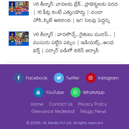
V6 తీన్మార్: వానలకు బ్రేక్.. ప్రాజెక్టులకు వరద
| 16 ఫీట్ల కంటే ఎత్తుండొద్దు | చందా
చోరీ..స్కిట్ అదిరింది | ఇగ సెలవు పెద్దన్న
V6 తీన్మార్ : వానలొచ్చే...రైతులు మురిసే... |
ముసురు పట్టిన పట్నం | ఇడియట్స్...అంధ
భక్త్ | సర్కార్ బడిలో చికెన్ బిర్యానీ
Facebook
Twitter
Instagram
YouTube
WhatsApp
Home
Contact Us
Privacy Policy
Grievance Redressal
Telugu News
© 2026, VIL Media Pvt Ltd. All rights reserved