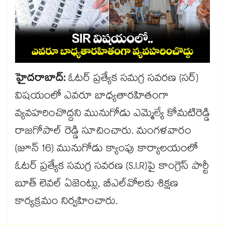
హైదరాబాద్:
ఓటర్ ప్రత్యేక సమగ్ర సవరణ (సర్)
విషయంలో ఎవరూ బాధ్యతారహితంగా
వ్యవహరించొద్దని మునుగోడు ఎమ్మెల్యే కోమటిరెడ్డి
రాజగోపాల్ రెడ్డి సూచించారు. మంగళవారం
(జూన్ 16) మునుగోడు క్యాంపు కార్యాలయంలో
ఓటర్ ప్రత్యేక సమగ్ర సవరణ (S.I.R)పై కాంగ్రెస్ పార్టీ
బూత్ లెవల్ ఏజెంట్లు, బీఎల్‌వోలకు శిక్షణ
కార్యక్రమం నిర్వహించారు.