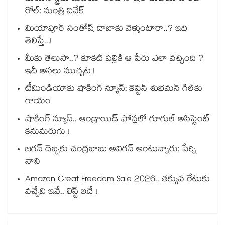
రోల్: మంత్రి వివేక్
మియాపూర్ సంతోష్ దాబాకు వెళ్తుంటారా..? ఇది
తెలిస్తే...!
మీకు తెలుసా..? కూకట్ పల్లికి ఆ పేరు ఎలా వచ్చింది ?
ఇదీ అసలు ముచ్చట !
టీమిండియాకు షాకింగ్ న్యూస్: కెప్టెన్ శుభమన్ గిల్‎కు
గాయం
షాకింగ్ న్యూస్.. ఆండ్రాయిడ్ ఫోన్లలో గూగుల్ అసిస్టెంట్
కనుమరుగు !
జగన్ దెబ్బకు చంద్రబాబు అవిగన్ అంటున్నారు: పేర్ని
నాని
Amazon Great Freedom Sale 2026.. తక్కువ రేటుకు
వచ్చేవి ఇవే.. లిస్ట్ ఇదే !