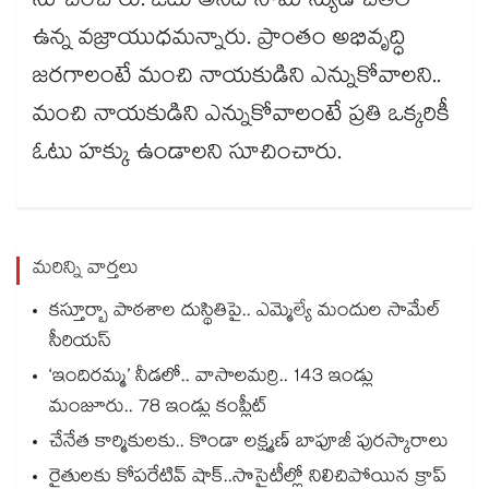
సూచించారు. ఓటు అనేది సామాన్యుడి చేతిలో
ఉన్న వజ్రాయుధమన్నారు. ప్రాంతం అభివృద్ధి
జరగాలంటే మంచి నాయకుడిని ఎన్నుకోవాలని..
మంచి నాయకుడిని ఎన్నుకోవాలంటే ప్రతి ఒక్కరికీ
ఓటు హక్కు ఉండాలని సూచించారు.
మరిన్ని వార్తలు
కస్తూర్బా పాఠశాల దుస్థితిపై.. ఎమ్మెల్యే మందుల సామేల్
సీరియస్
‘ఇందిరమ్మ’ నీడలో.. వాసాలమర్రి.. 143 ఇండ్లు
మంజూరు.. 78 ఇండ్లు కంప్లీట్
చేనేత కార్మికులకు.. కొండా లక్ష్మణ్ బాపూజీ పురస్కారాలు
రైతులకు కోపరేటివ్ షాక్..సొసైటీల్లో నిలిచిపోయిన క్రాప్