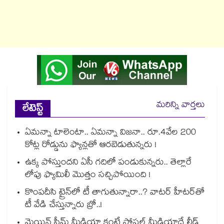
మరిన్ని వార్తలు
లేటెస్ట్
ఏమన్నా టాలెంటా.. ఏమన్నా విజనా.. రూ.4వేల 200
కోట్ల రోడ్డును ఫ్యాన్లతో ఆరబెడుతున్నరు !
ఉక్క పోస్తుందని ఏసీ గదిలో పండుకున్నరు.. తెల్లారే
లోపు ఫ్యామిలీ మొత్తం సచ్చిపోయింది !
కొంపదీసి ట్రైన్⁬లో టీ తాగుతున్నారా..? వాటర్ హీటర్⁭⁭తో
టీ వేడి చేస్తున్నారు బ్రో..!
మెయిన్ స్ట్రీమ్ మీడియా కంటే సోషల్ మీడియాదే లీడ్