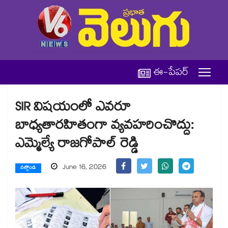
ఈ-పేపర్
SIR విషయంలో ఎవరూ
బాధ్యతారహితంగా వ్యవహరించొద్దు:
ఎమ్మెల్యే రాజగోపాల్ రెడ్డి
June 16, 2026
నల్గొండ