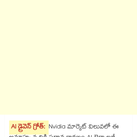
AI డ్రైవెన్ గ్రోత్:
Nvidia మార్కెట్ విలువలో ఈ