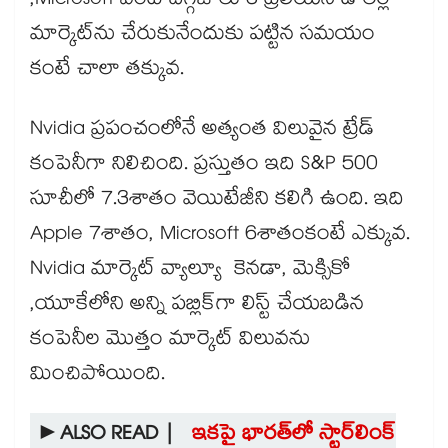
,Microsoft వంటి దిగ్గజాలు 3 ట్రిలియన్ డాలర్ల
మార్కెట్‌ను చేరుకునేందుకు పట్టిన సమయం
కంటే చాలా తక్కువ.
Nvidia ప్రపంచంలోనే అత్యంత విలువైన ట్రేడ్
కంపెనీగా నిలిచింది. ప్రస్తుతం ఇది S&P 500
సూచీలో 7.3శాతం వెయిటేజీని కలిగి ఉంది. ఇది
Apple 7శాతం, Microsoft 6శాతంకంటే ఎక్కువ.
Nvidia మార్కెట్ వ్యాల్యూ కెనడా, మెక్సికో
,యూకేలోని అన్ని పబ్లిక్‌గా లిస్ట్ చేయబడిన
కంపెనీల మొత్తం మార్కెట్ విలువను
మించిపోయింది.
►ALSO READ |
ఇకపై భారత్‌లో స్టార్‌లింక్