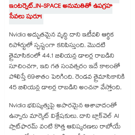
ఇంటర్నెట్..IN-SPACE అనుమతితో ఉపగ్రహ
సేవలు షురూ!
Nvidia అద్భుతమైన వృద్ధి దాని ఇటీవలి ఆర్థిక
రిపోర్టులో స్పష్టంగా కనిపిస్తుంది. మొదటి
త్రైమాసికంలో 44.1 బిలియన్ల డాలర్ల రాబడిని
సూచించగా, ఇది గత సంవత్సరం ఇదే కాలంతో
పోలిస్తే 69శాతం పెరిగింది. రెండవ త్రైమాసికానికి
45 బిలియన్ల డాలర్ల రాబడిని అంచనా వేస్తోంది.
Nvidia భవిష్యత్తుపై అపారమైన ఆశావాదంతో
ఉన్నారు మార్కెట్ విశ్లేషకులు. దాని బ్లాక్‌వెల్ AI
ప్లాట్‌ఫారమ్ వంటి కొత్త ఆవిష్కరణలు రాబోయే