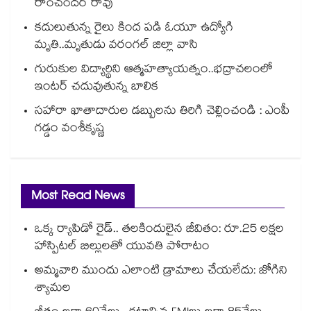
రాంచందర్ రావు
కదులుతున్న రైలు కింద పడి ఓయూ ఉద్యోగి
మృతి..మృతుడు వరంగల్ జిల్లా వాసి
గురుకుల విద్యార్థిని ఆత్మహత్యాయత్నం..భద్రాచలంలో
ఇంటర్ చదువుతున్న బాలిక
సహారా ఖాతాదారుల డబ్బులను తిరిగి చెల్లించండి : ఎంపీ
గడ్డం వంశీకృష్ణ
Most Read News
ఒక్క ర్యాపిడో రైడ్.. తలకిందులైన జీవితం: రూ.25 లక్షల
హాస్పిటల్ బిల్లులతో యువతి పోరాటం
అమ్మవారి ముందు ఎలాంటి డ్రామాలు చేయలేదు: జోగిని
శ్యామల