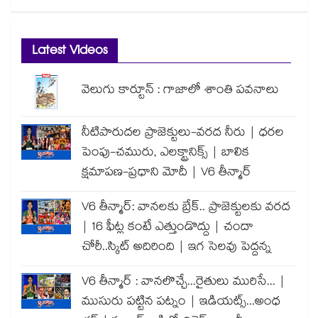
Latest Videos
వెలుగు కార్టూన్ : గాజాలో శాంతి పవనాలు
నీటిపారుదల ప్రాజెక్టులు-వరద నీరు | ధరల
పెంపు-చమురు, ఎలక్ట్రానిక్స్ | బాలిక
క్షమాపణ-ప్రధాని మోదీ | V6 తీన్మార్
V6 తీన్మార్: వానలకు బ్రేక్.. ప్రాజెక్టులకు వరద
| 16 ఫీట్ల కంటే ఎత్తుండొద్దు | చందా
చోరీ..స్కిట్ అదిరింది | ఇగ సెలవు పెద్దన్న
V6 తీన్మార్ : వానలొచ్చే...రైతులు మురిసే... |
ముసురు పట్టిన పట్నం | ఇడియట్స్...అంధ