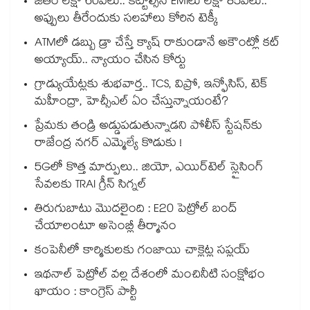
జీతం లక్షా 60వేలు.. కట్టాల్సిన EMIలు లక్షా 85వేలు..
అప్పులు తీరేందుకు సలహాలు కోరిన టెక్కీ
ATMలో డబ్బు డ్రా చేస్తే క్యాష్ రాకుండానే అకౌంట్లో కట్
అయ్యాయ్.. న్యాయం చేసిన కోర్టు
గ్రాడ్యుయేట్లకు శుభవార్త.. TCS, విప్రో, ఇన్ఫోసిస్, టెక్
మహీంద్రా, హెచ్సీఎల్ ఏం చేస్తున్నాయంటే?
ప్రేమకు తండ్రి అడ్డుపడుతున్నాడని పోలీస్ స్టేషన్⁪కు
రాజేంద్ర నగర్ ఎమ్మెల్యే కొడుకు !
5Gలో కొత్త మార్పులు.. జియో, ఎయిర్‌టెల్ స్లైసింగ్
సేవలకు TRAI గ్రీన్ సిగ్నల్
తిరుగుబాటు మొదలైంది : E20 పెట్రోల్ బంద్
చేయాలంటూ అసెంబ్లీ తీర్మానం
కంపెనీలో కార్మికులకు గంజాయి చాక్లెట్ల సప్లయ్
ఇథనాల్ పెట్రోల్ వల్ల దేశంలో మంచినీటి సంక్షోభం
ఖాయం : కాంగ్రెస్ పార్టీ