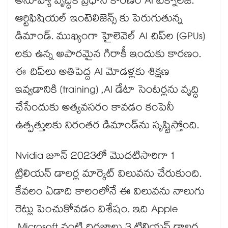
అనూహ్య వృద్ధికి ప్రధాన కారణం AI టెక్నాలజీ.
ఆర్టిఫిషియల్ ఇంటెలిజెన్స్ కు పెరుగుతున్న
డిమాండ్. ముఖ్యంగా హైలెవెల్ AI చిప్‌ల (GPUs)
లకు ఉన్న అపారమైన గిరాకీ ఇందుకు కారణం.
ఈ చిప్‌లు అతిపెద్ద AI మోడళ్లకు శిక్షణ
ఇవ్వడానికి (training) ,AI డేటా సెంటర్లను వృద్ధి
చేసేందుకు అత్యవసరం కావడం కంపెనీ
ఉత్పత్తులకు నిరంతర డిమాండ్‌ను సృష్టిస్తోంది.
Nvidia జూన్ 2023లో మొదటిసారిగా 1
ట్రిలియన్ డాలర్ల మార్కెట్ విలువను చేరుకుంది.
కేవలం ఏడాది కాలంలోనే ఈ విలువను నాలుగు
రెట్లు పెంచుకోవడం విశేషం. ఇది Apple