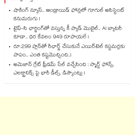
షాకింగ్ న్యూస్.. ఆండ్రాయిడ్ ఫోన్లలో గూగుల్ అసిస్టెంట్
కనుమరుగు !
టైప్-సి ఛార్జింగ్⁪తో వస్తున్న కీ ప్యాడ్ మొబైల్.. AI బ్యాటరీ
కూడా.. ధర కేవలం 949 రూపాయలే !
రూ.299 ప్లాన్‌తో రీఛార్జ్ చేసుకునే ఎయిర్‌టెల్ కస్టమర్లకు
పాపం.. ఎంత కష్టమొచ్చింది..!
అమెజాన్ గ్రేట్ ఫ్రీడమ్ సేల్ వచ్చేసింది : స్మార్ట్ ఫోన్స్,
ఎలక్ట్రానిక్స్ పై భారీ డీల్స్‌, డిస్కౌంట్లు !