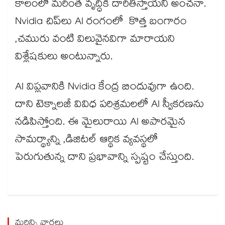
కాలంలో మరింత వృద్ధికి దారితీస్తాయని అంచనా.
Nvidia చిప్‌లు AI రంగంలో కొత్త బంగారం
,చమురు వంటి విలువైనవిగా మారాయని
విశ్లేషకులు అంటున్నారు.
AI విప్లవానికి Nvidia కేంద్ర బిందువుగా ఉంది.
దాని టెక్నాలజీ వివిధ పరిశ్రమలలో AI స్వీకరణను
నడిపిస్తోంది. ఈ మైలురాయి AI అపారమైన
సామర్థ్యాన్ని ,డిజిటల్ ఆర్థిక వ్యవస్థలో
పెరుగుతున్న దాని ప్రభావాన్ని స్పష్టం చేస్తుంది.
మరిన్ని వార్తలు