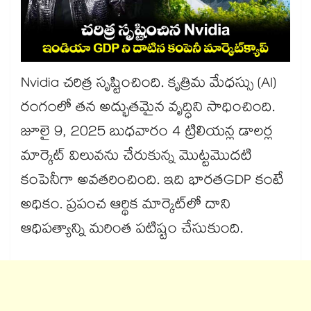
Nvidia చరిత్ర సృష్టించింది. కృత్రిమ మేధస్సు (AI)
రంగంలో తన అద్భుతమైన వృద్ధిని సాధించింది.
జూలై 9, 2025 బుధవారం 4 ట్రిలియన్ల డాలర్ల
మార్కెట్ విలువను చేరుకున్న మొట్టమొదటి
కంపెనీగా అవతరించింది. ఇది భారతGDP కంటే
అధికం. ప్రపంచ ఆర్థిక మార్కెట్‌లో దాని
ఆధిపత్యాన్ని మరింత పటిష్టం చేసుకుంది.