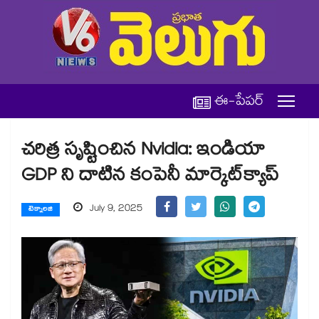
ఈ-పేపర్
చరిత్ర సృష్టించిన Nvidia: ఇండియా
GDP ని దాటిన కంపెనీ మార్కెట్‌క్యాప్
July 9, 2025
టెక్నాలజి