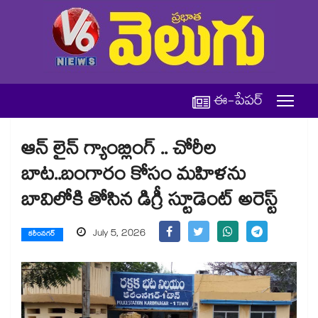
ఈ-పేపర్
ఆన్ లైన్ గ్యాంబ్లింగ్ .. చోరీల
బాట..బంగారం కోసం మహిళను
బావిలోకి తోసిన డిగ్రీ స్టూడెంట్ అరెస్ట్
July 5, 2026
కరీంనగర్