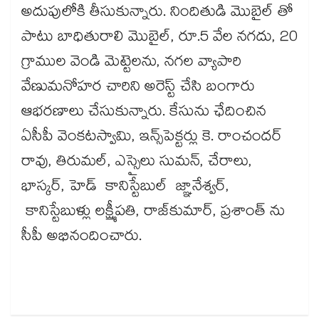
అదుపులోకి తీసుకున్నారు. నిందితుడి మొబైల్ తో
పాటు బాధితురాలి మొబైల్, రూ.5 వేల నగదు, 20
గ్రాముల వెండి మెట్టెలను, నగల వ్యాపారి
వేణుమనోహర చారిని అరెస్ట్​ చేసి బంగారు
ఆభరణాలు చేసుకున్నారు. కేసును ఛేదించిన
ఏసీపీ వెంకటస్వామి, ఇన్స్​పెక్టర్లు కె. రాంచందర్
రావు, తిరుమల్, ఎస్సైలు సుమన్, చేరాలు,
భాస్కర్, హెడ్ కానిస్టేబుల్ జ్ఞానేశ్వర్,
కానిస్టేబుళ్లు లక్ష్మీపతి, రాజ్‌‌కుమార్, ప్రశాంత్ ను
సీపీ అభినందించారు.