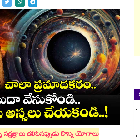
్ని నక్షత్రాలు కలిసినప్పుడు కొన్ని యోగాలు