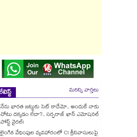
మరిన్ని వార్తలు
లేటెస్ట్
నేను భారత జట్టుకు సెట్ కాదేమో.. అందుకే నాకు
చోటు దక్కడం లేదా?.. సర్ఫరాజ్ ఖాన్ ఎమోషనల్
పోస్ట్ వైరల్!
లైంగిక వేధింపుల వ్యవహారంలో CI శ్రీనివాసులుపై