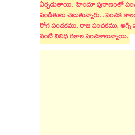
ఏర్పడుతాయి. హిందూ పురాణంలో పంచక
పండితులు చెబుతున్నారు. . పంచక క
రోగ పంచకము, రాజ పంచకము, అగ్ని
వంటి వివిధ రకాల పంచకాలున్నాయి.