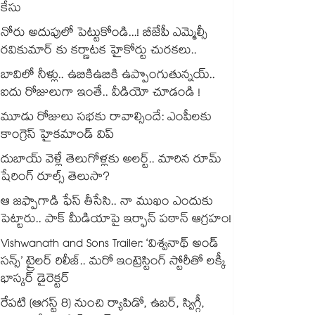
కేసు
నోరు అదుపులో పెట్టుకోండి...! బీజేపీ ఎమ్మెల్సీ
రవికుమార్ కు కర్ణాటక హైకోర్టు చురకలు..
బావిలో నీళ్లు.. ఉబికిఉబికి ఉప్పొంగుతున్నయ్..
ఐదు రోజులుగా ఇంతే.. వీడియో చూడండి !
మూడు రోజులు సభకు రావాల్సిందే: ఎంపీలకు
కాంగ్రెస్ హైకమాండ్ విప్
దుబాయ్ వెళ్లే తెలుగోళ్లకు అలర్ట్.. మారిన రూమ్
షేరింగ్‌ రూల్స్ తెలుసా?
ఆ జఫ్పాగాడి ఫేస్ తీసేసి.. నా ముఖం ఎందుకు
పెట్టారు.. పాక్ మీడియాపై ఇర్ఫాన్ పఠాన్ ఆగ్రహం!
Vishwanath and Sons Trailer: ‘విశ్వనాథ్ అండ్
సన్స్’ ట్రైలర్ రిలీజ్.. మరో ఇంట్రెస్టింగ్ స్టోరీతో లక్కీ
భాస్కర్ డైరెక్టర్
రేపటి (ఆగస్ట్ 8) నుంచి ర్యాపిడో, ఉబర్, స్విగ్గీ,