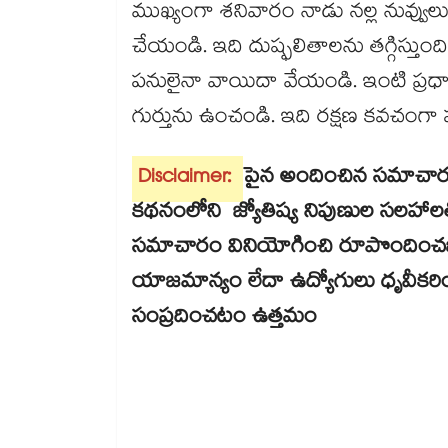
ముఖ్యంగా శనివారం నాడు నల్ల నువ్వులు
చేయండి. ఇది దుష్ఫలితాలను తగ్గిస్తుం
పనులైనా వాయిదా వేయండి. ఇంటి ప్రధాన ద
గుర్తును ఉంచండి. ఇది రక్షణ కవచంగా పన
Disclaimer:
పైన అందించిన సమాచార
కథనంలోని జ్యోతిష్య నిపుణుల సలహాల
సమాచారం వినియోగించి రూపొందించబడ
యాజమాన్యం లేదా ఉద్యోగులు ధృవీకరిం
సంప్రదించటం ఉత్తమం