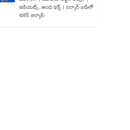
ఇడియట్స్...అంధ భక్త్ | సర్కార్ బడిలో
చికెన్ బిర్యానీ