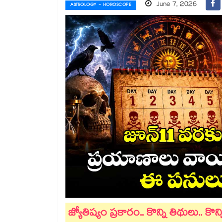
June 7, 2026
ASTROLOGY - HOROSCOPE
జ్యోతిష్యం ప్రకారం.. కొన్ని తిథులు.. కొన