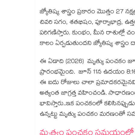
జ్యోతిష్య శాస్త్రం ప్రకారం మొత్తం 27 నక్
చివరి సగం, శతభిషం, పూర్వాభాద్ర, ఉత
పరిగణిస్తారు. కుంభం, మీన రాశుల్ల
కాలం ఏర్పడుతుందని జ్యోతిష్య శాస్త్రం ద్
ఈ ఏడాది (2026) మృత్యు పంచకం జూ
ప్రారంభమైంది. జూన్ 11న ఉదయం 8:1
ఈ ఐదు రోజులు చాలా ప్రమాదకరమైనవి
అత్యంత జాగ్రత్త వహించండి. సాధారణ
భావిస్తారు..ఇక పంచకంలో కలిసినప్పుడ
ఉన్నట్టు మృత్యు పంచకం మరణంతో సమ
మృత్యం పంచకం సమయంలో