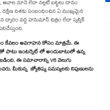
, ఆవాల నూనె లేదా నల్లటి బట్టలు దానం
ది. దక్షిణ దిశకు సంబంధించిన ఏ ముఖ్యమైన
్వారం వద్ద హనుమాన్ చిత్రం లేదా స్వస్తిక్
ిచేస్తుంది.
ం కేవలం అవగాహన కోసం మాత్రమే. ఈ
తో పాటు ఇంటర్నెట్ లో అందుబాటులో ఉన్న
ింది. ఈ సమాచారాన్ని V6 వెలుగు
చరు. మీకున్న జ్యోతిష్య సమస్యలకు నిపుణులను