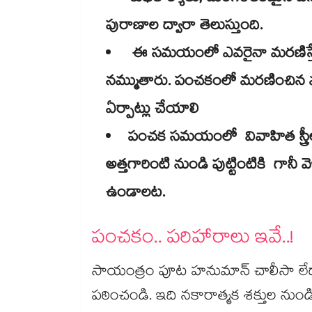
పురాణాల ద్వారా తెలుస్తుంది.
ఈ సమయంలో ఎవరైనా మరణిస్తే 
నమ్ముతారు. పంచకంలో మరణించిన వ్యక్
ఏర్పాట్లు చేయాలి
పంచక సమయంలో వివాహిత స్త్రీలు 
అత్తగారింటి నుండి పుట్టింటికి గా
ఉండాలట.
పంచకం.. పరిహారాలు ఇవే..!
సాయంత్రం పూట హనుమాన్ చాలీసా లే
పఠించండి. ఇది నకారాత్మక శక్తుల నుండ