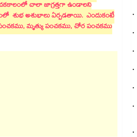
కాలంలో చాలా జాగ్రత్తగా ఉండాలని
ాలంలో శుభ అశుభాలు ఏర్పడతాయి. ఎందుకంటే
 పంచకము, మృత్యు పంచకము, చోర పంచకము