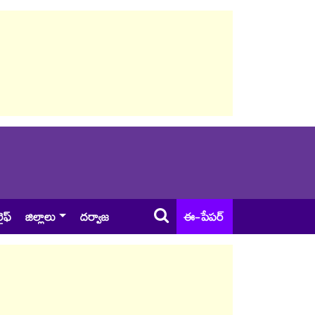
ైఫ్
జిల్లాలు
దర్వాజ
ఈ-పేపర్