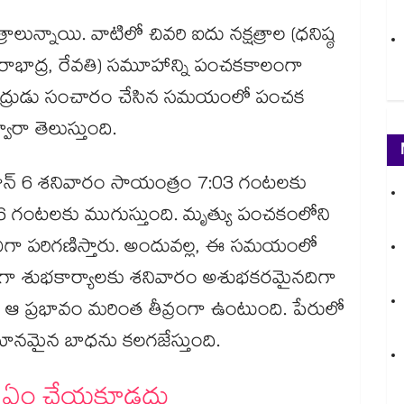
షత్రాలున్నాయి. వాటిలో చివరి ఐదు నక్షత్రాల (ధనిష్ఠ
్తరాభాద్ర, రేవతి) సమూహాన్ని పంచకకాలంగా
ో చంద్రుడు సంచారం చేసిన సమయంలో పంచక
వారా తెలుస్తుంది.
న్ 6 శనివారం సాయంత్రం 7:03 గంటలకు
6 గంటలకు ముగుస్తుంది. మృత్యు పంచకంలోని
గా పరిగణిస్తారు. అందువల్ల, ఈ సమయంలో
ంగా శుభకార్యాలకు శనివారం అశుభకరమైనదిగా
ు ఆ ప్రభావం మరింత తీవ్రంగా ఉంటుంది. పేరులో
ానమైన బాధను కలగజేస్తుంది.
 ఏం చేయకూడదు