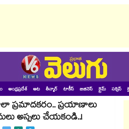
శం
ఆంధ్రప్రదేశ్
ఆట
తీన్మార్
టాకీస్
బిజినెస్
క్రైమ్
సక్సెస్
ల
చాలా ప్రమాదకరం.. ప్రయాణాలు
ులు అస్సలు చేయకండి..!