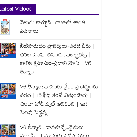
Latest Videos
వెలుగు కార్టూన్ : గాజాలో శాంతి
పవనాలు
నీటిపారుదల ప్రాజెక్టులు-వరద నీరు |
ధరల పెంపు-చమురు, ఎలక్ట్రానిక్స్ |
బాలిక క్షమాపణ-ప్రధాని మోదీ | V6
తీన్మార్
V6 తీన్మార్: వానలకు బ్రేక్.. ప్రాజెక్టులకు
వరద | 16 ఫీట్ల కంటే ఎత్తుండొద్దు |
చందా చోరీ..స్కిట్ అదిరింది | ఇగ
సెలవు పెద్దన్న
V6 తీన్మార్ : వానలొచ్చే...రైతులు
మురిసే... | ముసురు పట్టిన పట్నం |