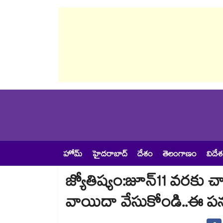
హోమ్
హైదరాబాద్
దేశం
తెలంగాణం
విదే
జ్యోతిష్యం:జూన్11 వరకు 
వాయిదా వేసుకోండి..ఈ పన