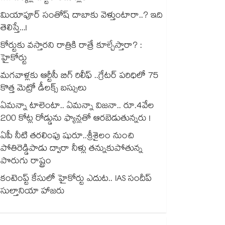
మియాపూర్ సంతోష్ దాబాకు వెళ్తుంటారా..? ఇది
తెలిస్తే...!
కోర్టుకు వస్తారని రాత్రికి రాత్రే కూల్చేస్తారా? :
హైకోర్టు
మగవాళ్లకు ఆర్టీసీ బిగ్ రిలీఫ్ ..గ్రేటర్ పరిధిలో 75
కొత్త మెట్రో డీలక్స్ బస్సులు
ఏమన్నా టాలెంటా.. ఏమన్నా విజనా.. రూ.4వేల
200 కోట్ల రోడ్డును ఫ్యాన్లతో ఆరబెడుతున్నరు !
ఏపీ నీటి తరలింపు షురూ..శ్రీశైలం నుంచి
పోతిరెడ్డిపాడు ద్వారా నీళ్లు తన్నుకుపోతున్న
పొరుగు రాష్ట్రం
కంటెంప్ట్ కేసులో హైకోర్టు ఎదుట.. IAS సందీప్
సుల్తానియా హాజరు