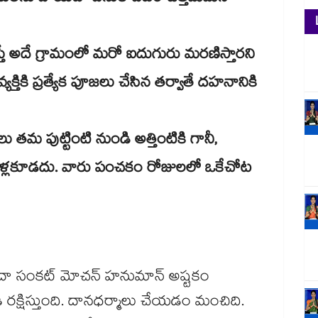
అదే గ్రామంలో మరో ఐదుగురు మరణిస్తారని
తికి ప్రత్యేక పూజలు చేసిన తర్వాతే దహనానికి
తమ పుట్టింటి నుండి అత్తింటికి గానీ,
నీ వెళ్లకూడదు. వారు పంచకం రోజులలో ఒకేచోట
దా సంకట్ మోచన్ హనుమాన్ అష్టకం
ి రక్షిస్తుంది. దానధర్మాలు చేయడం మంచిది.