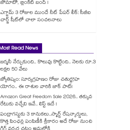
జొమాటో, బ్లింకిట్ బంద్ !
ఎగ్జామ్ 3 రోజుల ముందే నీట్ పేపర్ లీక్: సీబీఐ
చార్జ్ షీట్‎లో చాలా సంచలనాలు
Most Read News
జర్మనీ నేర్చుకుంది.. కొలువు కొట్టింది.. నెలకు రూ.3
లక్షల 50 వేలు
జ్యోతిష్యం: సూర్యగ్రహణం రోజు చతుర్గ్రహ
యోగం.. ఈ రాశుల వారికి జాక్ పాట్!
Amazon Great Freedom Sale 2026.. తక్కువ
రేటుకు వచ్చేవి ఇవే.. లిస్ట్ ఇదే !
పంద్రాగస్టుకు 3 కానుకలు..స్మార్ట్ రేషన్కార్డులు,
కొత్త పింఛన్ల పంపిణీకి శ్రీకారం అదే రోజు నుంచి
గిగ్ వర్కర్ల చట్టం అమల్లోకి