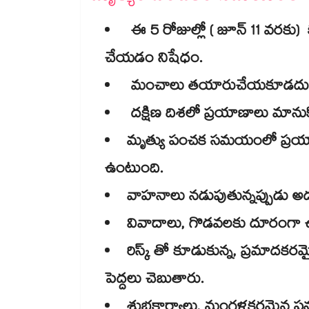
ఈ 5 రోజుల్లో ( జూన్​ 11 వరక
చేయడం నిషేధం.
మంచాలు తయారుచేయకూడదు. ఇ
దక్షిణ దిశలో ప్రయాణాలు మానుకోవ
మృత్యు పంచక సమయంలో ప్రయాణం
ఉంటుంది.
వాహనాలు నడుపుతున్నప్పుడు అదన
వివాదాలు, గొడవలకు దూరంగా ఉండ
రిస్క్ తో కూడుకున్న, ప్రమా
పెద్దలు చెబుతారు.
శుభకార్యాలు, మంగళకరమైన ప