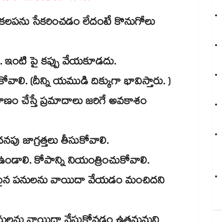
ు) కలపను సేకరించడం లేదంటే కొనుగోలు
ంటి పై కప్పు వేయకూడదు.
ాలి. (దీన్ని యముడి దిక్కుగా భావిస్తారు. )
 చేస్తే ప్రమాదాలు జరిగే అవకాశం
పు జాగ్రత్తలు తీసుకోవాలి.
ాలి. కోపాన్ని నియంత్రించుకోవాలి.
దకరమైన పనులను వాయిదా వేయడం మంచిదని
నులను వాయిదా వేసుకోవడం ఉత్తమమని