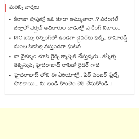
మరిన్ని వార్తలు
కిరాణా షాపుల్లో ఇవి కూడా అమ్ముతారా..? వరంగల్
జిల్లాలో ఎక్సైజ్ అధికారుల దాడుల్లో షాకింగ్ నిజాలు..
RTC బస్సు రన్నింగ్⁫లో ఉండగా డ్రైవర్‌కు ఫిట్స్.. కామారెడ్డి
నుంచి సిరిసిల్ల వస్తుండగా ఘటన
నా వైకల్యం చూసి రైడ్స్ క్యాన్సిల్ చేస్తున్నరు.. కన్నీళ్లు
తెప్పిస్తున్న హైదరాబాద్ రాపిడో రైడర్ గాథ
హైదరాబాద్ లోని ఈ ఏరియాల్లో.. ఫేక్ నంబర్ ప్లేట్స్
దొరికాయి... మీ బండి కొంచెం చెక్ చేసుకోండి..!