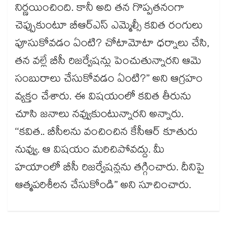
నిర్ణయించింది. కానీ అది తన గొప్పతనంగా
చెప్పుకుంటూ బీఆర్ఎస్ ఎమ్మెల్సీ కవిత రంగులు
పూసుకోవడం ఏంటి? చోటామోటా ధర్నాలు చేసి,
తన వల్లే బీసీ రిజర్వేషన్లు పెంచుతున్నారని ఆమె
సంబురాలు చేసుకోవడం ఏంటి?” అని ఆగ్రహం
వ్యక్తం చేశారు. ఈ విషయంలో కవిత తీరును
చూసి జనాలు నవ్వుకుంటున్నారని అన్నారు.
‘‘కవిత.. బీసీలను వంచించిన కేసీఆర్ కూతురు
నువ్వు. ఆ విషయం మరిచిపోవద్దు. మీ
హయాంలో బీసీ రిజర్వేషన్లను తగ్గించారు. దీనిపై
ఆత్మపరిశీలన చేసుకోండి” అని సూచించారు.