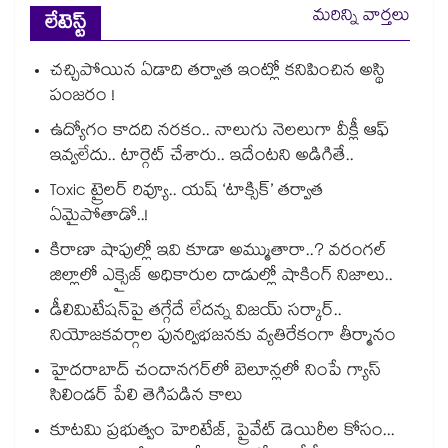
మరిన్ని వార్తలు
లేటెస్ట్
చచ్చిపోయిన ఏడాది తర్వాత ఇంట్లో కనిపించిన అస్థి
పంజరం !
ఉద్యోగం కాదది నరకం.. నాలుగు నెలలుగా వీక్లీ ఆఫ్
ఇవ్వలేదు.. టార్గెట్ చేశారు.. ఇదేంటని అడిగితే..
Toxic ట్రైలర్ రివ్యూ.. యష్ ‘టాక్సిక్’ తర్వాత
ఏమైపోతాడో..!
కిరాణా షాపుల్లో ఇవి కూడా అమ్ముతారా..? వరంగల్
జిల్లాలో ఎక్సైజ్ అధికారుల దాడుల్లో షాకింగ్ నిజాలు..
డీలిమిటేషన్‎పై తగ్గేదే లేదన్న విజయ్ సర్కార్..
నియోజకవర్గాల పునర్విభజనకు వ్యతిరేకంగా తీర్మానం
హైదరాబాద్⁪ చందానగర్⁫లో బెలూన్లలో నింపే గ్యాస్
సిలిండర్ పేలి తెగిపడిన కాలు
కూటమి ప్రభుత్వం హెరిటేజ్, ప్రైవేట్ డెయిరీల కోసం...