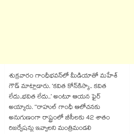
శుక్రవారం గాంధీభవన్‌లో మీడియాతో మహేశ్
గౌడ్ మాట్లాడారు. ‘కవిత కోన్‌కిస్కా.. కవిత
లేదు..భవిత లేదు..’ అంటూ ఆయన ఫైర్
అయ్యారు. ‘‘రాహుల్ గాంధీ ఆలోచనకు
అనుగుణంగా రాష్ట్రంలో బీసీలకు 42 శాతం
రిజర్వేషన్లు ఇవ్వాలని మంత్రిమండలి