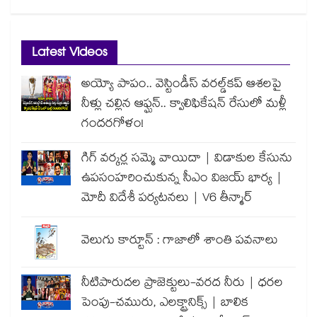
Latest Videos
అయ్యో పాపం.. వెస్టిండీస్ వరల్డ్‌కప్ ఆశలపై
నీళ్లు చల్లిన ఆఫ్ఘన్.. క్వాలిఫికేషన్ రేసులో మళ్లీ
గందరగోళం!
గిగ్ వర్కర్ల సమ్మె వాయిదా | విడాకుల కేసును
ఉపసంహరించుకున్న సీఎం విజయ్ భార్య |
మోదీ విదేశీ పర్యటనలు | V6 తీన్మార్
వెలుగు కార్టూన్ : గాజాలో శాంతి పవనాలు
నీటిపారుదల ప్రాజెక్టులు-వరద నీరు | ధరల
పెంపు-చమురు, ఎలక్ట్రానిక్స్ | బాలిక