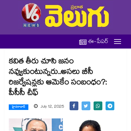
ఈ-పేపర్
కవిత తీరు చూసి జనం
నవ్వుకుంటున్నరు..అసలు బీసీ
రిజర్వేషన్లకు ఆమెకేం సంబంధం?:
పీసీసీ చీఫ్
July 12, 2025
హైదరాబాద్