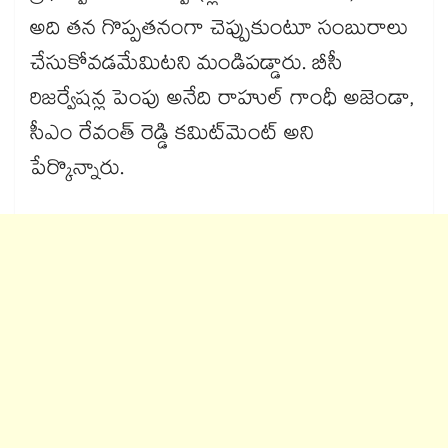
అది తన గొప్పతనంగా చెప్పుకుంటూ సంబురాలు
చేసుకోవడమేమిటని మండిపడ్డారు. బీసీ
రిజర్వేషన్ల పెంపు అనేది రాహుల్ గాంధీ అజెండా,
సీఎం రేవంత్ రెడ్డి కమిట్‌మెంట్ అని
పేర్కొన్నారు.