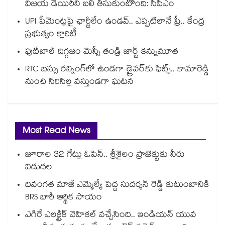
విజయ డెయిరీని బలి తీసుకుంటోంది: సీపీఎం
UPI పేమెంట్లపై ఛార్జీలేం ఉండవ్.. ఎప్పటిలానే ఫ్రీ.. కేంద్ర
ప్రభుత్వం క్లారిటీ
ఫుట్‎బాల్ దిగ్గజం మెస్సీ తండ్రి జార్జ్ కన్నుమూత
RTC బస్సు రన్నింగ్⁫లో ఉండగా డ్రైవర్‌కు ఫిట్స్.. కామారెడ్డి
నుంచి సిరిసిల్ల వస్తుండగా ఘటన
Most Read News
జూరాల 32 గేట్లు ఓపెన్.. శ్రీశైలం ప్రాజెక్టుకు నీరు
విడుదల
దివంగత మాజీ ఎమ్మెల్యే పెద్ద సుదర్శన్ రెడ్డి కుటుంబానికి
BRS భారీ ఆర్థిక సాయం
ఎగిరే ఎలక్ట్రిక్ వెహికల్ వచ్చేసింది.. ఇండియన్ యువ