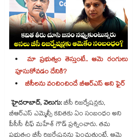
మా ప్రభుత్వం తెస్తుంటే.. ఆమె రంగులు
పూసుకోవడం దేనికి?
బీసీలను వంచించిందే బీఆర్ఎస్ అని ఫైర్
హైదరాబాద్, వెలుగు:
బీసీ రిజర్వేషన్లకు,
బీఆర్ఎస్ ఎమ్మెల్సీ కవితకు ఏం సంబంధం అని
పీసీసీ చీఫ్ మహేశ్ గౌడ్ ప్రశ్నించారు. తమ
ప్రభుత్వం బీసీ రిజర్వేషన్లను పెంచుతుంటే, ఆమె