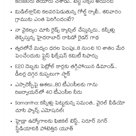
ఇంజనీరు తయారు చేశాడు.. టెస్ట్ సక్సెస్ అయింది
మిడిల్‌క్లాస్‌ని కలవరపెడుతున్న గోల్డ్ ర్యాలీ.. శనివారం
గ్రాముకు ఎంత పెరిగిందంటే?
నా వైకల్యం చూసి రైడ్స్ క్యాన్సిల్ చేస్తున్నరు.. కన్నీళ్లు
తెప్పిస్తున్న హైదరాబాద్ రాపిడో రైడర్ గాథ
త్వరలోనే మద్యం ధ‌‌ర‌‌ల పెంపు!..8 నుంచి 10 శాతం మేర
పెంచేందుకు ప్రైస్ ఫిక్సేష‌‌న్ క‌‌మిటీ సిఫార్సు
E20 దెబ్బకు పెట్రోల్ కార్లకు తగ్గిపోయిన డిమాండ్..
డీలర్ల దగ్గర కుప్పలుగా స్టాక్
ఎస్సారెస్పీపై ఆశలు..80 టీఎంసీలకు గాను
రిజర్వాయర్‌‌‌‌‌‌‌‌‌‌‌‌‌‌‌‌లో 40 టీఎంసీల నీరు
Samantha: కన్నీళ్లు పెట్టుకున్న సమంత.. వైరల్ వీడియో
చూసి ఫ్యాన్స్ ఎమోషనల్!
హైడ్రా ఉద్యోగాలకు ఫిజికల్ టెస్ట్.. సరూర్ నగర్
స్టేడియానికి పోటెత్తిన యూత్