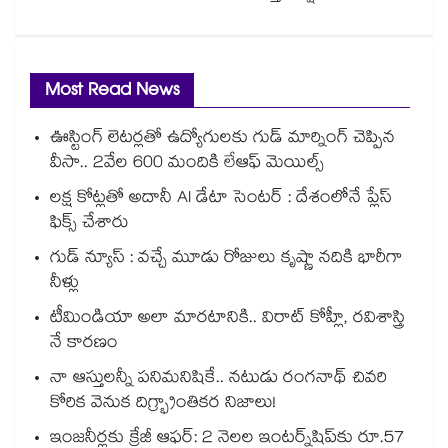
Most Read News
ఊస్టింగ్ లెటర్లతో ఉద్యోగులకు గుడ్ మార్నింగ్ చెప్పిన
వీసా.. 2వేల 600 మందికి లేఆఫ్ మెయిల్స్
లక్ష కోట్లతో అదానీ AI డేటా సెంటర్ : దేశంలోనే ప్లేస్
ఫిక్స్ చేశారు
గుడ్ న్యూస్ : వచ్చే మూడు రోజులు కృష్ణా నదికి భారీగా
నీళ్లు
టీమిండియా అలా మారటానికి.. విరాట్ కోహ్లీ, రవిశాస్త్రి
నే కారణం
నా ఆస్తులన్నీ పనిమనిషికే.. నటుడు రంగనాథ్ చివరి
కోరిక వెనుక దిగ్భ్రాంతికర నిజాలు!
ఇంజనీర్లకు క్రేజీ ఆఫర్: 2 నెలల ఇంటర్న్‌షిప్‌కు రూ.57