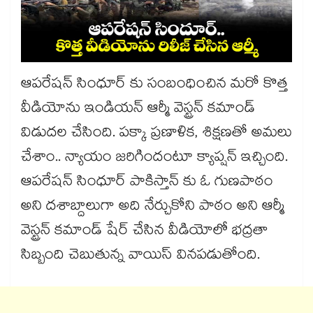
ఆపరేషన్ సింధూర్ కు సంబంధించిన మరో కొత్త
వీడియోను ఇండియన్ ఆర్మీ వెస్ట్రన్ కమాండ్
విడుదల చేసింది. పక్కా ప్రణాళిక, శిక్షణతో అమలు
చేశాం.. న్యాయం జరిగిందంటూ క్యాప్షన్ ఇచ్చింది.
ఆపరేషన్ సింధూర్ పాకిస్తాన్ కు ఓ గుణపాఠం
అని దశాబ్దాలుగా అది నేర్చుకోని పాఠం అని ఆర్మీ
వెస్ట్రన్ కమాండ్ షేర్ చేసిన వీడియోలో భద్రతా
సిబ్బంది చెబుతున్న వాయిస్ వినపడుతోంది.