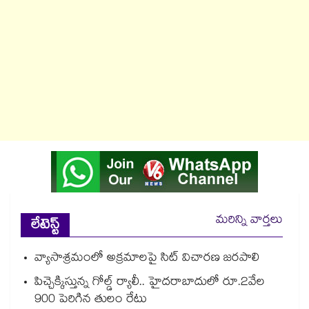
మరిన్ని వార్తలు
లేటెస్ట్
వ్యాసాశ్రమంలో అక్రమాలపై సిట్‌‌‌‌‌‌‌‌‌‌‌‌‌‌‌‌‌‌‌‌‌‌‌‌‌‌‌‌‌‌‌‌ విచారణ జరపాలి
పిచ్చెక్కిస్తున్న గోల్డ్ ర్యాలీ.. హైదరాబాదులో రూ.2వేల
900 పెరిగిన తులం రేటు