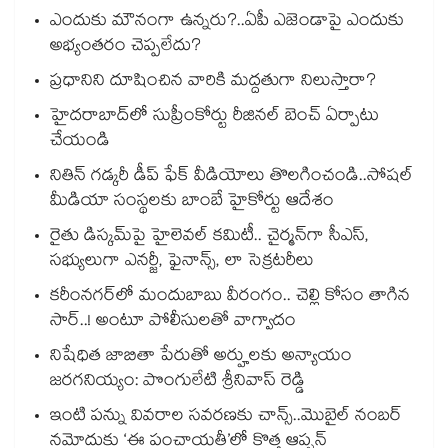
ఎందుకు మౌనంగా ఉన్నరు?..ఏపీ ఎజెండాపై ఎందుకు
అభ్యంతరం చెప్పలేదు?
ప్రధానిని దూషించిన వారికి మద్దతుగా నిలుస్తారా?
హైదరాబాద్‌‌లో సుప్రీంకోర్టు రీజినల్‌‌ బెంచ్‌‌ ఏర్పాటు
చేయండి
నితిన్ గడ్కరీ డీప్ ఫేక్ వీడియోలు తొలగించండి..సోషల్
మీడియా సంస్థలకు బాంబే హైకోర్టు ఆదేశం
రైతు డిస్కమ్⁭పై హైలెవల్ కమిటీ.. చైర్మన్⁭గా సీఎస్,
సభ్యులుగా ఎనర్జీ, ఫైనాన్స్, లా సెక్రటరీలు
కరీంనగర్‌లో మందుబాబు వీరంగం.. చెల్లి కోసం తాగిన
సార్..! అంటూ పోలీసులతో వాగ్వాదం
నిషేధిత జాబితా పేరుతో అర్హులకు అన్యాయం
జరగనియ్యం: పొంగులేటి శ్రీనివాస్ రెడ్డి
ఇంటి పన్ను వివరాల సవరణకు చాన్స్‌‌‌‌‌‌‌‌..మొబైల్ నంబర్
నమోదుకు ‘ఈ పంచాయతీ’లో కొత్త ఆప్షన్