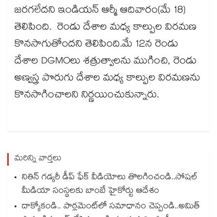
జరగలేదని ఇండియన్ ఆర్మీ ఆదివారం(మే 18)
తెలిపింది. రెండు దేశాల మధ్య కాల్పుల విరమణ
కొనసాగుతోందని తెలిపింది.మే 12న రెండు
దేశాల DGMOలు శత్రుత్వాలను ముగించి, రెండు
అణ్వస్త్ర పొరుగు దేశాల మధ్య కాల్పుల విరమణను
కొనసాగించాలని నిర్ణయించుకున్నారు.
మరిన్ని వార్తలు
నితిన్ గడ్కరీ డీప్ ఫేక్ వీడియోలు తొలగించండి..సోషల్
మీడియా సంస్థలకు బాంబే హైకోర్టు ఆదేశం
దాక్కోకండి.. పార్లమెంట్‌‌‌‌లో సమాధానం చెప్పండి..అమిత్