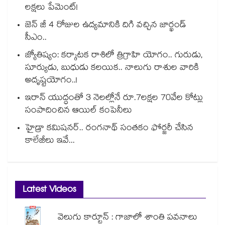
లక్షలు పేమెంట్!
జెన్ జీ 4 రోజుల ఉద్యమానికి దిగి వచ్చిన జార్ఖండ్
సీఎం..
జ్యోతిష్యం: కర్కాటక రాశిలో త్రిగ్రాహి యోగం.. గురుడు,
సూర్యుడు, బుధుడు కలయిక.. నాలుగు రాశుల వారికి
అదృష్టయోగం..!
ఇరాన్ యుద్ధంతో 3 నెలల్లోనే రూ.7లక్షల 70వేల కోట్లు
సంపాదించిన ఆయిల్ కంపెనీలు
హైడ్రా కమిషనర్.. రంగనాథ్ సంతకం ఫోర్జరీ చేసిన
కాలేజీలు ఇవే...
Latest Videos
వెలుగు కార్టూన్ : గాజాలో శాంతి పవనాలు