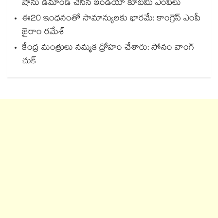
షాను డిమాండ్ చేసిన ఇండియా కూటమి ఎంపీలు
ఈ20 ఇంధనంతో సామాన్యులకు భారమే: కాంగ్రెస్ ఎంపీ
జైరాం రమేశ్
కేంద్ర మంత్రులు నమ్మక ద్రోహం చేశారు: సోనం వాంగ్
చుక్