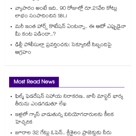
వ్యాపారం అంటే ఇది.. 90 రోజుల్లో రూ.21వేల కోట్లు
లాభం సంపాదించిన SBI..!
మరీ ఇంత హార్ష్ కొటేషన్ ఏంటన్నా.. ఈ ఆటో ఎప్పుడైనా
మీ కంట పడిందా..?
ఢిల్లీ పోలీసుల్లా ప్రవర్తించకు: సెక్యూరిటీ సిబ్బందిపై
ఆగ్రహం
Most Read News
ఫిల్మ్ ఫెడరేషన్ సహాయ నిరాకరణ.. జానీ మాస్టర్ భార్య
తీరును ఎండగడుతూ లేఖ
ఇళ్లలో గ్యాస్ వాడుతున్న వినియోగదారులకు కీలక
హెచ్చరిక
జూరాల 32 గేట్లు ఓపెన్.. శ్రీశైలం ప్రాజెక్టుకు నీరు