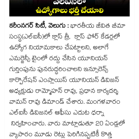
కరీంనగర్ సిటీ, వెలుగు :
భారతీయ జీవిత బీమా
సంస్థ(ఎల్ఐసీ)లో క్లాస్ త్రీ, క్లాస్ ఫోర్ కేడర్లలో
ఉద్యోగ నియామకాలు చేపట్టాలని, అలాగే
ఎమర్జెన్సీ టైంలో రద్దు చేసిన యూనియన్
గుర్తింపును పునరుద్ధరించాలని ఇన్సూరెన్స్
కార్పొరేషన్ ఎంప్లాయిస్ యూనియన్ డివిజన్
అధ్యక్షుడు రామ్మోహన్ రావు, ప్రధాన కార్యదర్శి
వామన్ రావు డిమాండ్ చేశారు. మంగళవారం
ఎల్ఐసీ డివిజనల్ ఆఫీసు ఎదుట ధర్నా
నిర్వహించారు. వారు మాట్లాడుతూ 20 ఏండ్లలో
వ్యాపారం మూడు రెట్లు పెరిగినప్పటికీ కొత్త