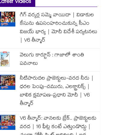
Latest Videos
గిగ్ వర్కర్ల సమ్మె వాయిదా | విడాకుల
కేసును ఉపసంహరించుకున్న సీఎం
విజయ్ భార్య | మోదీ విదేశీ పర్యటనలు
| V6 తీన్మార్
వెలుగు కార్టూన్ : గాజాలో శాంతి
పవనాలు
నీటిపారుదల ప్రాజెక్టులు-వరద నీరు |
ధరల పెంపు-చమురు, ఎలక్ట్రానిక్స్ |
బాలిక క్షమాపణ-ప్రధాని మోదీ | V6
తీన్మార్
V6 తీన్మార్: వానలకు బ్రేక్.. ప్రాజెక్టులకు
వరద | 16 ఫీట్ల కంటే ఎత్తుండొద్దు |