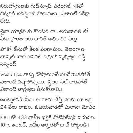
నిరుద్యోగులకు గుడ్‌న్యూస్: వరంగల్ NITలో
టెక్నికల్ అసిస్టెంట్ కొలువులు.. ఎలాంటి పరీక్షా
లేదు..
చైనా యాక్షన్ కు కౌంటర్ గా.. అరుణాచల్ లో
ఏడు ప్రాంతాలకు భారత్ అధికారిక పేర్లు
పోక్సో కేసులో కీలక పరిణామం.. తెలంగాణ
బాస్కెట్‌ బాల్ జనరల్ సెక్రటరీ పృథ్వీశ్వర్ రెడ్డి
సస్పెండ్
Vastu Tips: వాస్తు దోషాలుంటే సరిచేయకపోతే
ఎలాంటి నష్టాలొస్తాయి.. స్థలం సేల్ కాకపోతే
ఎలాంటి జాగ్రత్తలు తీసుకోవాలి..!
అంట్లుతోమే పీచు తయారు చేస్తే నెలకు రూ.లక్ష
24 వేలు లాభం.. విజయవాడలో ఘరానా మోసం
IOCLలో 433 ఖాళీల భర్తీకి నోటిఫికేషన్ విడుదల..
10th, ఇంటర్, ఐటీఐ అర్హతతో జాబ్ కొట్టండి !