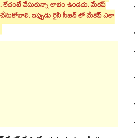
ాలి. లేదంటే వేసుకున్నా లాభం ఉండదు. మేకప్
క్ట్ చేసుకోవాలి. ఇప్పుడు రైనీ సీజన్​ లో మేకప్​ ఎలా