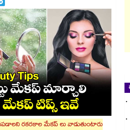
నపడాలని రకరకాల మేకప్​ లు వాడుతుంటారు