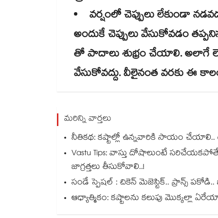
వర్షంలో చెప్పులు లేకుండా నడవడం 
అందుకే చెప్పులు వేసుకోవడం తప్పనిసరి. 
తో పాదాలు శుభ్రం చేయాలి. అలాగే లెద
వేసుకోవద్దు. వీలైనంత వరకు ఈ కా
మరిన్ని వార్తలు
నీతికథ: కష్టాల్లో ఉన్నవారికి సాయం చేయాలి.
Vastu Tips: వాస్తు దోషాలుంటే సరిచేయకపోతే
జాగ్రత్తలు తీసుకోవాలి..!
సండే స్పెషల్ : చికెన్ మెజెస్టిక్.. ప్రాన్స్ పకోడి.. భ
ఆధ్యాత్మికం: కష్టాలను కలుపు మొక్కల్లా ఏరేయాల