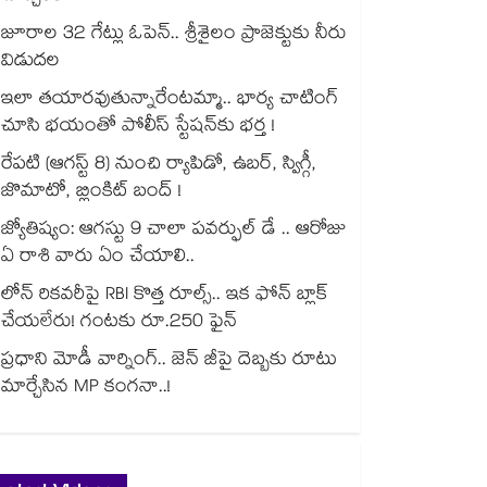
జూరాల 32 గేట్లు ఓపెన్.. శ్రీశైలం ప్రాజెక్టుకు నీరు
విడుదల
ఇలా తయారవుతున్నారేంటమ్మా.. భార్య చాటింగ్
చూసి భయంతో పోలీస్ స్టేషన్⁫కు భర్త !
రేపటి (ఆగస్ట్ 8) నుంచి ర్యాపిడో, ఉబర్, స్విగ్గీ,
జొమాటో, బ్లింకిట్ బంద్ !
జ్యోతిష్యం: ఆగస్టు 9 చాలా పవర్ఫుల్ డే .. ఆరోజు
ఏ రాశి వారు ఏం చేయాలి..
లోన్ రికవరీపై RBI కొత్త రూల్స్.. ఇక ఫోన్ బ్లాక్
చేయలేరు! గంటకు రూ.250 ఫైన్
ప్రధాని మోడీ వార్నింగ్.. జెన్ జీపై దెబ్బకు రూటు
మార్చేసిన MP కంగనా..!