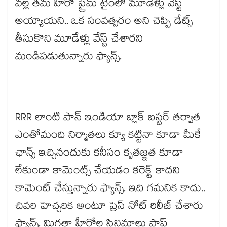
వల్ల తమ హీరో ప్రైమ్ టైంలో మూడేళ్లు వేస్ట్
అయ్యాయని.. ఒక సంవత్సరం అని చెప్పి డేట్స్
తీసుకొని మూడేళ్లు వేస్ట్ చేశారని
మండిపడుతున్నారు ఫ్యాన్స్.
RRR లాంటి పాన్ ఇండియా బ్లాక్ బస్టర్ తర్వాత
ఎంతోమంది నిర్మాతలు క్యూ కట్టినా కూడా మీకే
ఛాన్స్ ఇచ్చినందుకు కనీసం కృతజ్ఞత కూడా
లేకుండా కామెంట్స్ చేయడం కరెక్ట్ కాదని
కామెంట్ చేస్తున్నారు ఫ్యాన్స్. ఇది గమనిక కాదు..
చివరి హెచ్చరిక అంటూ ప్రెస్ నోట్ రిలీజ్ చేశారు
ఫ్యాన్స్. మిగతా హీరోల సినిమాలు ప్లాప్