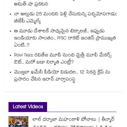
అమిత్ షా ప్రకటన
నా అల్లుడు 25 మందిని పెళ్లి చేసుకున్న పచ్చిమోసగాడు:
బీజేపీ ఎమ్మెల్యే
ఆ మూడు దేశాలకే సాధ్యమైన టెక్నాలజీ.. ఇప్పుడు
ఇండియాకు సొంతం.. FFSC రాకెట్ ఇంజిన్ ప్రాముఖ్యత
ఏంటి..?
Ravi Teja: రవితేజ మూవీ నుంచి మైత్రీ మూవీ మేకర్స్
ఔట్.. మరో బడా నిర్మాత ఎంట్రీ?
మొజ్తబా ఖమేనీ వీడియో విడుదల.. 12 సెకన్ల క్లిప్ ను
ప్రసారం చేసిన ఇరాన్ వార్తాసంస్థ
Latest Videos
లాల్ దర్వాజా మహంకాళి బోనాలు | తీన్మార్