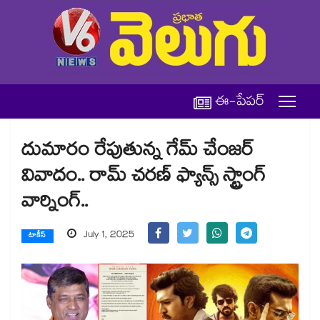
ఈ-పేపర్
దుమారం రేపుతున్న గేమ్ చేంజర్
వివాదం.. రామ్ చరణ్ ఫ్యాన్స్ స్ట్రాంగ్
వార్నింగ్..
July 1, 2025
టాకీస్