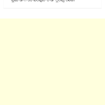
'స్లమ్ డాగ్ 33 టెంపుల్ రోడ్' గ్లింప్స్ రిలీజ్!