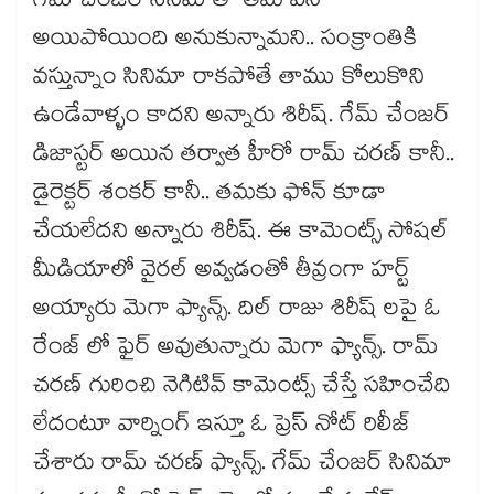
గేమ్ చేంజర్ సినిమాతో తమ పని
అయిపోయింది అనుకున్నామని.. సంక్రాంతికి
వస్తున్నాం సినిమా రాకపోతే తాము కోలుకొని
ఉండేవాళ్ళం కాదని అన్నారు శిరీష్. గేమ్ చేంజర్
డిజాస్టర్ అయిన తర్వాత హీరో రామ్ చరణ్ కానీ..
డైరెక్టర్ శంకర్ కానీ.. తమకు ఫోన్ కూడా
చేయలేదని అన్నారు శిరీష్. ఈ కామెంట్స్ సోషల్
మీడియాలో వైరల్ అవ్వడంతో తీవ్రంగా హర్ట్
అయ్యారు మెగా ఫ్యాన్స్. దిల్ రాజు శిరీష్ లపై ఓ
రేంజ్ లో ఫైర్ అవుతున్నారు మెగా ఫ్యాన్స్. రామ్
చరణ్ గురించి నెగిటివ్ కామెంట్స్ చేస్తే సహించేది
లేదంటూ వార్నింగ్ ఇస్తూ ఓ ప్రెస్ నోట్ రిలీజ్
చేశారు రామ్ చరణ్ ఫ్యాన్స్. గేమ్ చేంజర్ సినిమా