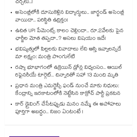
చర్చలు..!
అసెంబ్లీలోకి దూసుకెళ్లిన విద్యార్థులు.. జార్ఖండ్ అసెంబ్లీ
వాయిదా.. పరిస్థితి ఉద్రిక్తం!
ఉచిత UPI పేమెంట్స్ కాలం చెల్లిందా.. రూ.2వేలకు పైన
ఛార్జీల మోత తప్పదా..? అసలు విషయం ఇదే!
భవిష్యత్తులో పిల్లలకు వివాదాలు లేని ఆస్తి ఇవ్వాలన్నదే
మా లక్ష్యం: మంత్రి పొంగులేటి
రష్యా భూభాగంలో ఉక్రెయిన్ డ్రోన్ల విధ్వంసం.. ఆయిల్
రిఫైనరీయే టార్గెట్.. చిన్నారితో సహా 13 మంది మృతి
ప్రధాన మంత్రి ఎమర్జెన్సీ ఫండ్ నుంచే మాకు నిధులు:
కేంద్రాన్ని ఇరకాటంలోకి నెట్టేసిన కాక్రోచ్ పార్టీ ప్రకటన
కార్ డ్రైవింగ్ చేసేటప్పుడు మనం నమ్మే ఈ అపోహలు
పూర్తిగా అబద్ధం.. నిజం ఏంటంటే !