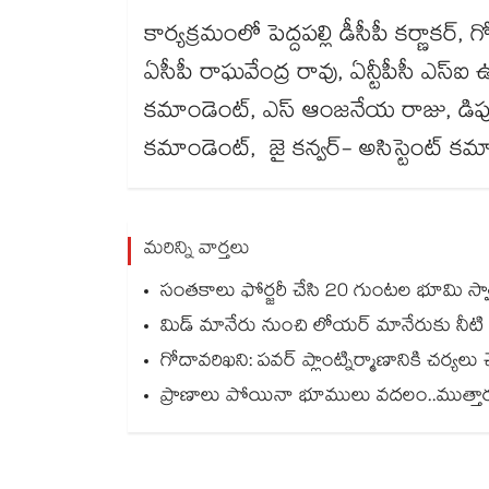
కార్యక్రమంలో పెద్దపల్లి డీసీపీ కర్ణాకర్
ఏసీపీ రాఘవేంద్ర రావు, ఏన్టీపీసీ ఎస్
కమాండెంట్, ఎస్ ఆంజనేయ రాజు, డిప్యూటీ
కమాండెంట్, జై కన్వర్- అసిస్టెంట్ కమ
మరిన్ని వార్తలు
సంతకాలు ఫోర్జరీ చేసి 20 గుంటల భూమి స్వాహా..
మిడ్ మానేరు నుంచి లోయర్ మానేరుకు నీటి
గోదావరిఖని: పవర్ ప్లాంట్నిర్మాణానికి చర్యలు చ
ప్రాణాలు పోయినా భూములు వదలం..ముత్తారం