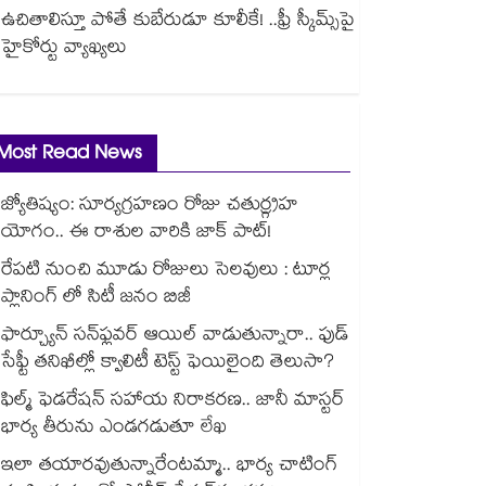
ఉచితాలిస్తూ పోతే కుబేరుడూ కూలీకే! ..ఫ్రీ స్కీమ్స్‌‌‌‌‌‌‌‌‌‌‌‌‌‌‌‌‌‌‌‌‌‌‌‌‌‌‌‌‌‌‌‌పై
హైకోర్టు వ్యాఖ్యలు
Most Read News
జ్యోతిష్యం: సూర్యగ్రహణం రోజు చతుర్గ్రహ
యోగం.. ఈ రాశుల వారికి జాక్ పాట్!
రేపటి నుంచి మూడు రోజులు సెలవులు : టూర్ల
ప్లానింగ్ లో సిటీ జనం బిజీ
ఫార్చ్యూన్ సన్‌ఫ్లవర్ ఆయిల్ వాడుతున్నారా.. ఫుడ్
సేఫ్టీ తనిఖీల్లో క్వాలిటీ టెస్ట్ ఫెయిలైంది తెలుసా?
ఫిల్మ్ ఫెడరేషన్ సహాయ నిరాకరణ.. జానీ మాస్టర్
భార్య తీరును ఎండగడుతూ లేఖ
ఇలా తయారవుతున్నారేంటమ్మా.. భార్య చాటింగ్