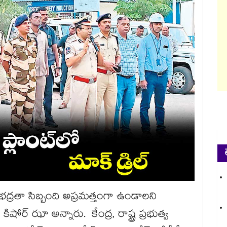
ులో భద్రతా సిబ్బంది అప్రమత్తంగా ఉండాలని
్ ఝా అన్నారు. కేంద్ర, రాష్ట్ర ప్రభుత్వ