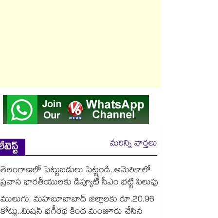
మరిన్ని వార్తలు
లేటెస్ట్
తెలంగాణలో పెట్టుబడులు పెట్టండి..అమెరికాలో
ప్రవాస భారతీయులకు డిప్యూటీ సీఎం భట్టి పిలుపు
ములుగు, మహబూబాబాద్ జిల్లాలకు రూ.20.96
కోట్లు..మిషన్ భగీరథ కింద మంజూరు చేసిన