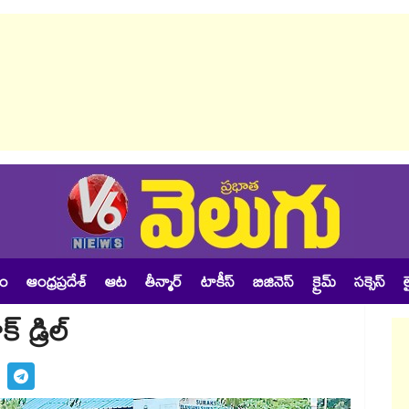
శం
ఆంధ్రప్రదేశ్
ఆట
తీన్మార్
టాకీస్
బిజినెస్
క్రైమ్
సక్సెస్
ల
మాక్ డ్రిల్