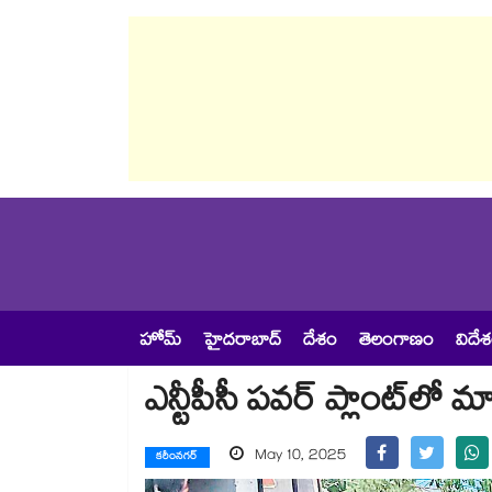
హోమ్
హైదరాబాద్
దేశం
తెలంగాణం
విదే
ఎన్టీపీసీ పవర్ ప్లాంట్‌‌‌‌‌‌‌‌‌‌‌‌‌‌‌‌లో 
May 10, 2025
కరీంనగర్