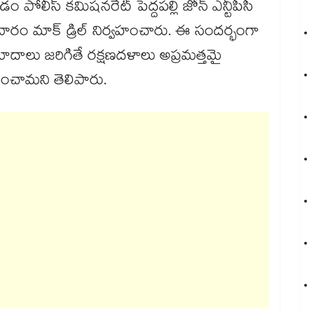
ోలీస్ కమిషనరేట్ పెద్దపల్లి జోన్ ఎన్టీపీసీ
ందితో శుక్రవారం మాక్ డ్రిల్ నిర్వహంచారు. ఈ సందర్భంగా
రమాదాలు జరిగితే రక్షణదళాలు అప్రమత్తమై
్వహించామని తెలిపారు.