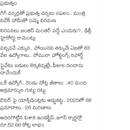
ప్రభుత్వం
గిగ్‌‌‌‌‌‌‌‌‌‌‌‌‌‌‌‌ వర్కర్లతో ప్రభుత్వ చర్చలు సఫలం.. మంత్రి
వివేక్ హామీతో సమ్మె విరమణ
నిరసనలు జంతర్ మంతర్ వద్దే ఎందుకు?.. ఢిల్లీ
హైకోర్టు కామెంట్లు
వచ్చినవే ఎక్కువ.. పోయినవి తక్కువే! ఏఐతో 83
వేల ఉద్యోగాలు.. నోమురా హోల్డింగ్స్ రిపోర్ట్
ప్రైవేటు బడులు లెక్కలివ్వట్లే!..ఫీజుల దందాను
దాచేందుకే
ఒకే ఉద్యోగి.. రెండు చోట్ల జీతాలు ..40 మంది
అక్రమార్కుల గుట్టు రట్టు
ఔటర్ పై యాక్సిడెంట్లకు అడ్డుకట్ట.. 2025లో 68
ప్రమాదాలు.. 26 మరణాలు
అదరగొట్టిన విశాక ఇండస్ట్రీస్..జూన్ క్వార్టర్లో
రూ.52.68 కోట్ల లాభం