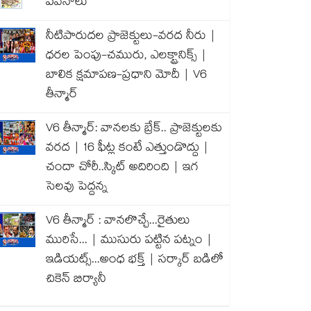
పవనాలు
నీటిపారుదల ప్రాజెక్టులు-వరద నీరు |
ధరల పెంపు-చమురు, ఎలక్ట్రానిక్స్ |
బాలిక క్షమాపణ-ప్రధాని మోదీ | V6
తీన్మార్
V6 తీన్మార్: వానలకు బ్రేక్.. ప్రాజెక్టులకు
వరద | 16 ఫీట్ల కంటే ఎత్తుండొద్దు |
చందా చోరీ..స్కిట్ అదిరింది | ఇగ
సెలవు పెద్దన్న
V6 తీన్మార్ : వానలొచ్చే...రైతులు
మురిసే... | ముసురు పట్టిన పట్నం |
ఇడియట్స్...అంధ భక్త్ | సర్కార్ బడిలో
చికెన్ బిర్యానీ