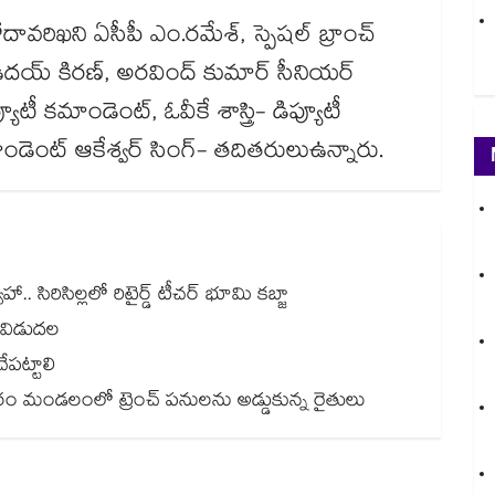
, గోదావరిఖని ఏసీపీ ఎం.రమేశ్, స్పెషల్ బ్రాంచ్
ఐ ఉదయ్ కిరణ్, అరవింద్ కుమార్ సీనియర్
 కమాండెంట్, ఓవీకే శాస్త్రి- డిప్యూటీ
ాండెంట్ ఆకేశ్వర్ సింగ్- తదితరులుఉన్నారు.
 సిరిసిల్లలో రిటైర్డ్ టీచర్ భూమి కబ్జా
 విడుదల
ేపట్టాలి
 మండలంలో ట్రెంచ్ పనులను అడ్డుకున్న రైతులు