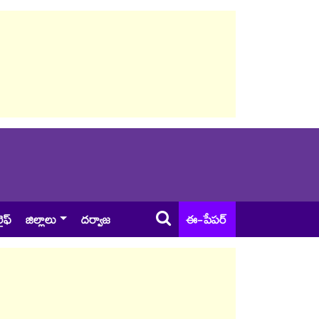
ైఫ్
జిల్లాలు
దర్వాజ
ఈ-పేపర్