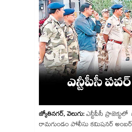
జ్యోతినగర్, వెలుగు:
ఎన్టీపీసీ ప్రాజెక్ట
రామగుండం పోలీసు కమిషనర్ అంబర్ కిషోర