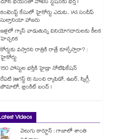
చూసి భయంతో పోలీస్ స్టేషన్⁫కు భర్త !
కంటెంప్ట్ కేసులో హైకోర్టు ఎదుట.. IAS సందీప్
సుల్తానియా హాజరు
ఇళ్లలో గ్యాస్ వాడుతున్న వినియోగదారులకు కీలక
హెచ్చరిక
కోర్టుకు వస్తారని రాత్రికి రాత్రే కూల్చేస్తారా? :
హైకోర్టు
150 పోస్టుల భర్తీకి హైడ్రా నోటిఫికేషన్
రేపటి (ఆగస్ట్ 8) నుంచి ర్యాపిడో, ఉబర్, స్విగ్గీ,
జొమాటో, బ్లింకిట్ బంద్ !
Latest Videos
వెలుగు కార్టూన్ : గాజాలో శాంతి