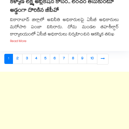
కళ్యాణ లక్ష్మి అప్లికేషన్ కోసం.. లంచం తీసుకుంటూ
అడ్డంగా దొరికిన జీపీవో
వికారాబాద్ జిల్లాలో అవినీతి అధికారులపై ఏసీబీ అధికారులు
మరోసారి పంజా విసిరారు. దోమ మండల తహశీల్దార్
కార్యాలయంలో ఏసీబీ అధికారులు నిర్వహించిన ఆకస్మిక తనిఖ
Read More
1
2
3
4
5
6
7
8
9
10