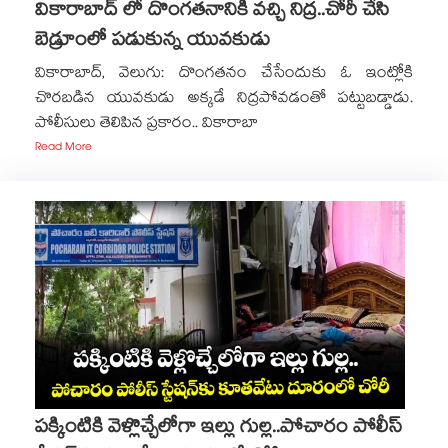
వికారాబాద్‌ లో దొంగతనానికి వచ్చి నిద్ర..చోరీ చేసి
బెడ్రూంలో పడుకున్న యువకుడు
వికారాబాద్‌‌, వెలుగు: దొంగతనం చేసేందుకు ఓ ఇంట్లోకి
చొరబడిన యువకుడు అక్కడే నిద్రపోవడంతో పట్టుబడ్డాడు.
పోలీసులు తెలిపిన ప్రకారం.. వికారాబా
Read More
పక్కింటికి వెళ్లొచ్చేలోగా ఇల్లు గుల్ల..పోచారం పోలీస్