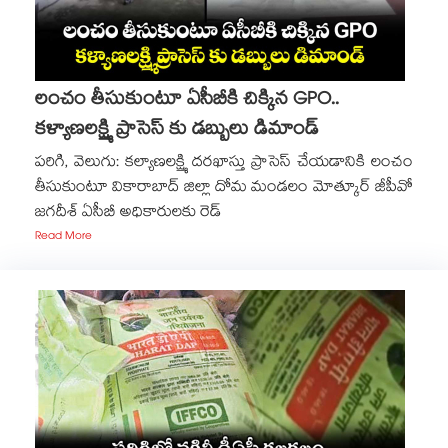
లంచం తీసుకుంటూ ఏసీబీకి చిక్కిన GPO..
కళ్యాణలక్ష్మి ప్రాసెస్ కు డబ్బులు డిమాండ్
పరిగి, వెలుగు: కల్యాణలక్ష్మి దరఖాస్తు ప్రాసెస్ చేయడానికి లంచం
తీసుకుంటూ వికారాబాద్ జిల్లా దోమ మండలం మోత్కూర్ జీపీవో
జగదీశ్ ఏసీబీ అధికారులకు రెడ్‌
Read More