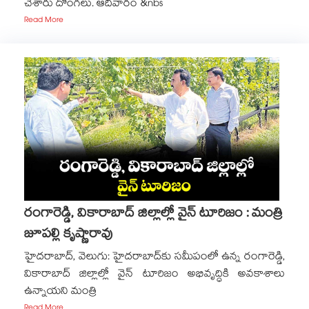
చేశారు దొంగలు. ఆదివారం &nbs
Read More
రంగారెడ్డి, వికారాబాద్‌‌‌‌ జిల్లాల్లో వైన్ టూరిజం : మంత్రి
జూపల్లి కృష్ణారావు
హైదరాబాద్, వెలుగు: హైదరాబాద్‌‌‌‌కు సమీపంలో ఉన్న రంగారెడ్డి,
వికారాబాద్ జిల్లాల్లో వైన్ టూరిజం అభివృద్ధికి అవకాశాలు
ఉన్నాయని మంత్రి
Read More