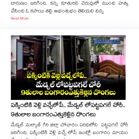
దారుణం జరిగింది. కన్న కూతురిని చెరువులో ముంచి హత్య
చేసింది ఓ కసాయి తల్లి. అభంశుభం తెలియని చిన్న
Read More
పక్కింటికి వెళ్లి వచ్చేలోపే.. మేడ్చల్ లోపట్టపగలే చోరీ..
9తులాల బంగారంఎత్తుకెళ్లిన దొంగలు
మేడ్చల్ మల్కాజ్ గిరి జిల్లా పోచారం పరిధిలోని పట్టపగలే చోరీ
జరిగింది. పక్కింటికి వెళ్లి వచ్చే లోపే ఇంట్లో బంగారం మాయం