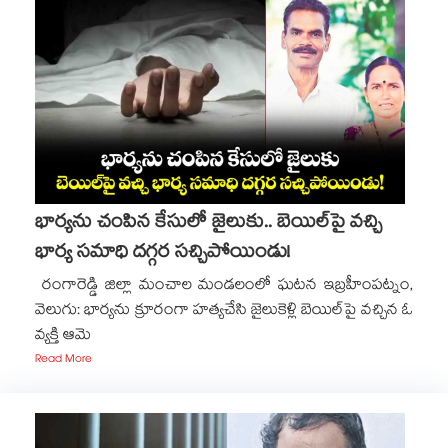
భార్యను చంపిన కేసులో జైలుకు.. బెయిల్⁬పై వచ్చి
భార్య సమాధి దగ్గర సచ్చిపోయిండు!
రంగారెడ్డి జిల్లా మంచాల మండలంలో ఘటన ఇబ్రహీంపట్నం,
వెలుగు: భార్యను క్రూరంగా హత్యచేసి జైలుకెళ్లి బెయిల్‌‌పై వచ్చిన ఓ
వ్యక్తి ఆమె
Read More