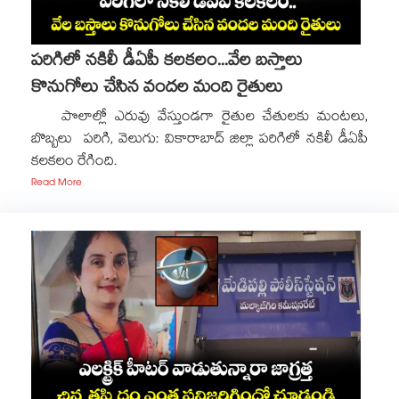
పరిగిలో నకిలీ డీఏపీ కలకలం...వేల బస్తాలు
కొనుగోలు చేసిన వందల మంది రైతులు
పొలాల్లో ఎరువు వేస్తుండగా రైతుల చేతులకు మంటలు,
బొబ్బలు పరిగి, వెలుగు: వికారాబాద్ జిల్లా పరిగిలో నకిలీ డీఏపీ
కలకలం రేగింది.
Read More