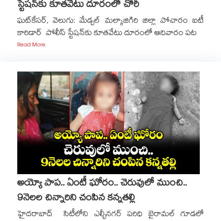
స్టేషన్‌‌కు కూతవేటు దూరంలో చోరీ
ఘట్‌‌కేసర్‌‌, వెలుగు: మేడ్చల్​ మల్కాజిగిరి జిల్లా పోచారం ఐటీ
కారిడార్ పోలీస్ స్టేషన్‌‌కు కూతవేటు దూరంలో ఆదివారం పట
Read More
అయ్యో పాప.. ఏంటీ ఘోరం.. చెరువులో ముంచి..
9నెలల చిన్నారిని చంపిన కన్నతల్లి
హైదరాబాద్ సిటీలోని ఎల్బీనగర్ పరిధి బైరామల్ గూడలో