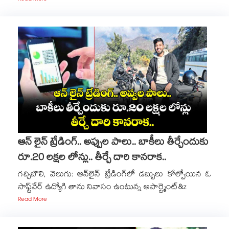
ఆన్ లైన్ ట్రేడింగ్.. అప్పుల పాలు.. బాకీలు తీర్చేందుకు
రూ.20 లక్షల లోన్లు.. తీర్చే దారి కానరాక..
గచ్చిబౌలి, వెలుగు: ఆన్‌‌లైన్‌‌ ట్రేడింగ్‌‌లో డబ్బులు కోల్పోయిన ఓ
సాఫ్ట్​వేర్​ ఉద్యోగి తాను నివాసం ఉంటున్న అపార్ట్మెంట్&z
Read More