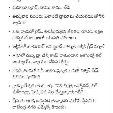
మహబూబ్నగర్: పాము కాదు.. చేపే
అమ్మవారి ముందు ఎలాంటి డ్రామాలు చేయలేదు: జోగిని
శ్యామల
ఒక్క ర్యాపిడో రైడ్.. తలకిందులైన జీవితం: రూ.25 లక్షల
హాస్పిటల్ బిల్లులతో యువతి పోరాటం
ఆర్టీసీలో జూనియర్ అసిస్టెంట్‌‌ పోస్టుల భర్తీకి గ్రీన్‌‌ సిగ్నల్
ATMలో డబ్బు డ్రా చేస్తే క్యాష్ రాకుండానే అకౌంట్లో కట్
అయ్యాయ్.. న్యాయం చేసిన కోర్టు
నేరడిగొండలో సినీ జాతర..ప్రకృతి ఒడిలో విశ్వక్ సేన్
సినిమా షూటింగ్
గ్రాడ్యుయేట్లకు శుభవార్త.. TCS, విప్రో, ఇన్ఫోసిస్, టెక్
మహీంద్రా, హెచ్సీఎల్ ఏం చేస్తున్నాయంటే?
ప్రేమకు తండ్రి అడ్డుపడుతున్నాడని పోలీస్ స్టేషన్⁪కు
రాజేంద్ర నగర్ ఎమ్మెల్యే కొడుకు !