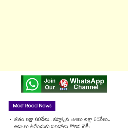
Most Read News
జీతం లక్షా 60వేలు.. కట్టాల్సిన EMIలు లక్షా 85వేలు..
అప్పులు తీరేందుకు సలహాలు కోరిన టెక్కీ