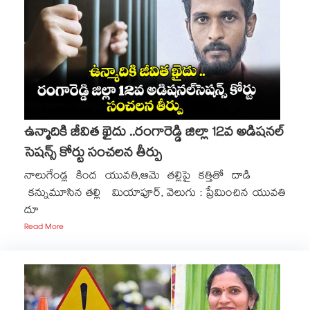
ఉన్మాదికి జీవిత ఖైదు ..రంగారెడ్డి జిల్లా 12వ అడిషనల్
సెషన్స్ కోర్టు సంచలన తీర్పు
నాలుగేండ్ల కింద యువతి,ఆమె తల్లిపై కత్తితో దాడి
కన్నుమూసిన తల్లి మియాపూర్, వెలుగు : ప్రేమించిన యువతి
దూ
Read More