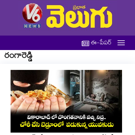
ఈ-పేపర్
రంగారెడ్డి