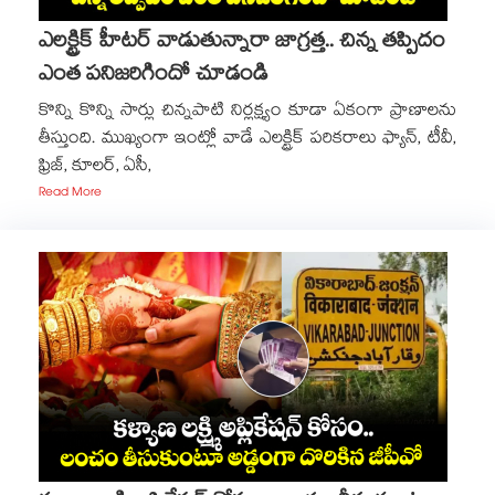
ఎలక్ట్రిక్ హీటర్ వాడుతున్నారా జాగ్రత్త.. చిన్న తప్పిదం
ఎంత పనిజరిగిందో చూడండి
కొన్ని కొన్ని సార్లు చిన్నపాటి నిర్లక్ష్యం కూడా ఏకంగా ప్రాణాలను
తీస్తుంది. ముఖ్యంగా ఇంట్లో వాడే ఎలక్ట్రిక్ పరికరాలు ఫ్యాన్, టీవీ,
ఫ్రిజ్, కూలర్, ఏసీ,
Read More