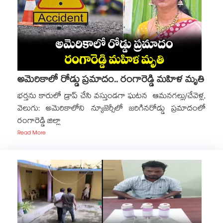
అమెరికాలో రోడ్డు ప్రమాదం.. రంగారెడ్డి మహిళ మృతి
భర్తను కారులో డ్రాప్ చేసి వస్తుండగా ఘటన ఆమనగల్లు/చేవెళ్ల,
వెలుగు: అమెరికాలోని న్యూజెర్సీలో జరిగినరోడ్డు ప్రమాదంలో
రంగారెడ్డి జిల్లా
Read More