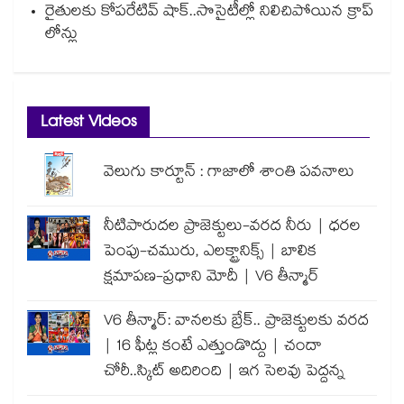
రైతులకు కోపరేటివ్ షాక్..సొసైటీల్లో నిలిచిపోయిన క్రాప్
లోన్లు
Latest Videos
వెలుగు కార్టూన్ : గాజాలో శాంతి పవనాలు
నీటిపారుదల ప్రాజెక్టులు-వరద నీరు | ధరల
పెంపు-చమురు, ఎలక్ట్రానిక్స్ | బాలిక
క్షమాపణ-ప్రధాని మోదీ | V6 తీన్మార్
V6 తీన్మార్: వానలకు బ్రేక్.. ప్రాజెక్టులకు వరద
| 16 ఫీట్ల కంటే ఎత్తుండొద్దు | చందా
చోరీ..స్కిట్ అదిరింది | ఇగ సెలవు పెద్దన్న