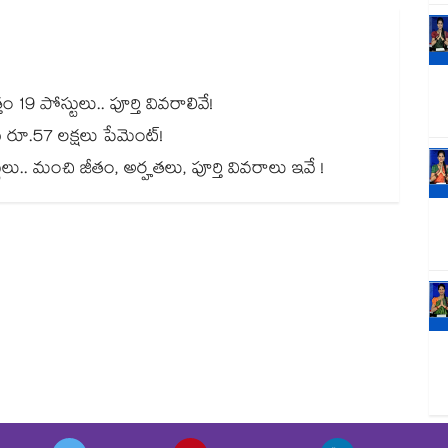
 19 పోస్టులు.. పూర్తి వివరాలివే!
కు రూ.57 లక్షలు పేమెంట్!
టులు.. మంచి జీతం, అర్హతలు, పూర్తి వివరాలు ఇవే !