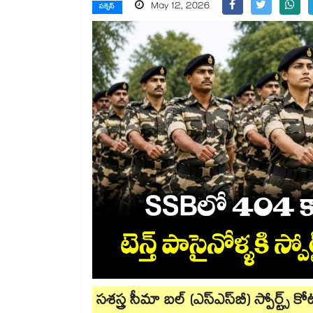
May 12, 2026
సక్సెస్
సశస్త్ర సీమా బల్ (ఎస్ఎస్​బీ) స్పోర్ట్స్ 