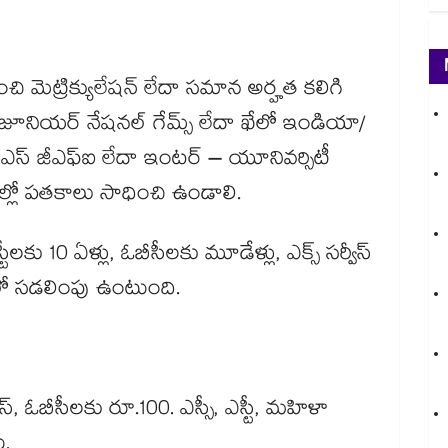
ుంచి మెట్రిక్యులేషన్ లేదా సమాన అర్హత కలిగి
 జూనియర్ నేషనల్ గేమ్స్ లేదా ఖేలో ఇండియా/
దా ఎస్ జీఎఫ్ఐ లేదా ఇంటర్ – యూనివర్సిటీ
్ ల్లో పతకాలు సాధించి ఉండాలి.
్టీలకు 10 ఏళ్లు, ఓబీసీలకు మూడేళ్లు, ఎక్స్ సర్వీస్​
ిలో సడలింపు ఉంటుంది.
ఎస్, ఓబీసీలకు రూ.100. ఎస్సీ, ఎస్టీ, మహిళా
ు.