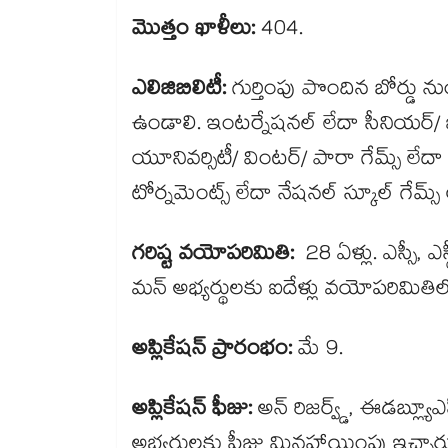
మొత్తం ఖాళీలు:
404.
ఎలిజిబిలిటీ:
గుర్తింపు పొందిన బోర్డు న
ఉండాలి. ఇంటర్నేషనల్ లేదా సీనియర్/
యూనివర్సిటీ/ వింటర్/ పారా గేమ్స్ లే
టోర్నమెంట్స్ లేదా నేషనల్ స్కూల్ గేమ్స
గరిష్ట వయోపరిమితి:
28 ఏళ్లు. ఎస్సీ, ఎస
మన్ అభ్యర్థులకు ఐదేళ్లు వయోపరిమిత
అప్లికేషన్ ప్రారంభం:
మే 9.
అప్లికేషన్ ఫీజు:
అన్ రిజర్వ్డ్, ఈడబ్ల్యూ
అభ్యర్థులకు ఫీజు మినహాయింపు ఇచ్చార