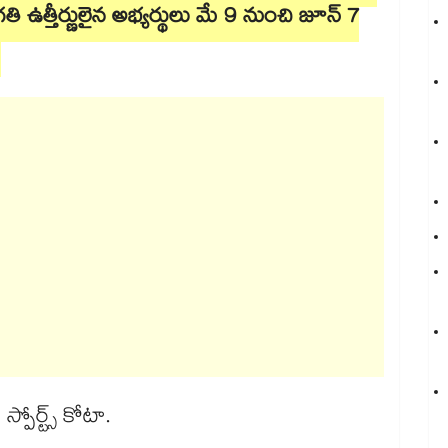
ి ఉత్తీర్ణులైన అభ్యర్థులు మే 9 నుంచి జూన్ 7
్పోర్ట్స్ కోటా.