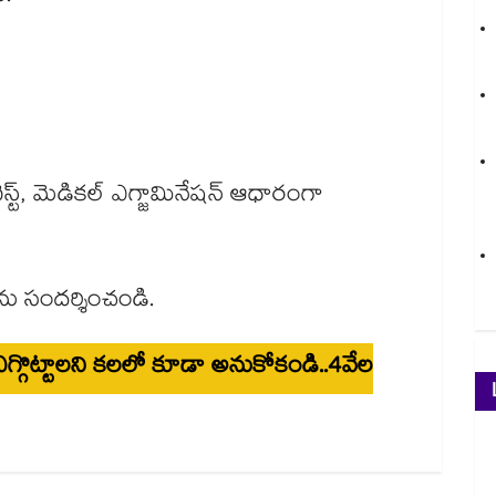
్
 టెస్ట్, మెడికల్ ఎగ్జామినేషన్ ఆధారంగా
ు సందర్శించండి.
్ ఎగ్గొట్టాలని కలలో కూడా అనుకోకండి..4వేల