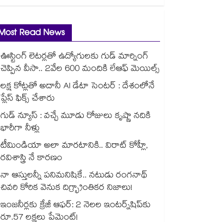
Most Read News
ఊస్టింగ్ లెటర్లతో ఉద్యోగులకు గుడ్ మార్నింగ్
చెప్పిన వీసా.. 2వేల 600 మందికి లేఆఫ్ మెయిల్స్
లక్ష కోట్లతో అదానీ AI డేటా సెంటర్ : దేశంలోనే
ప్లేస్ ఫిక్స్ చేశారు
గుడ్ న్యూస్ : వచ్చే మూడు రోజులు కృష్ణా నదికి
భారీగా నీళ్లు
టీమిండియా అలా మారటానికి.. విరాట్ కోహ్లీ,
రవిశాస్త్రి నే కారణం
నా ఆస్తులన్నీ పనిమనిషికే.. నటుడు రంగనాథ్
చివరి కోరిక వెనుక దిగ్భ్రాంతికర నిజాలు!
ఇంజనీర్లకు క్రేజీ ఆఫర్: 2 నెలల ఇంటర్న్‌షిప్‌కు
రూ.57 లక్షలు పేమెంట్!