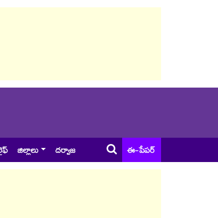
ైఫ్
జిల్లాలు
దర్వాజ
ఈ-పేపర్