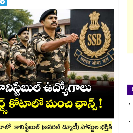
కోటాలో కానిస్టేబుల్ (జనరల్ డ్యూటీ) పోస్టుల భర్తీకి