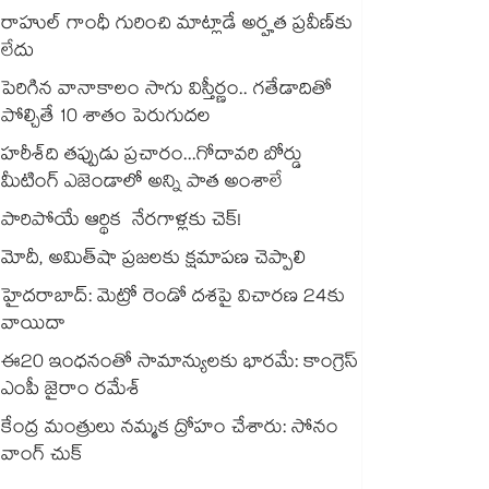
రాహుల్ గాంధీ గురించి మాట్లాడే అర్హత ప్రవీణ్‌‌‌‌కు
లేదు
పెరిగిన వానాకాలం సాగు విస్తీర్ణం.. గతేడాదితో
పోల్చితే 10 శాతం పెరుగుదల
హరీశ్‌‌‌‌ది తప్పుడు ప్రచారం...గోదావరి బోర్డు
మీటింగ్ ఎజెండాలో అన్ని పాత అంశాలే
పారిపోయే ఆర్థిక నేరగాళ్లకు చెక్!
మోదీ, అమిత్‌‌‌‌‌‌‌‌‌‌‌‌‌‌‌‌షా ప్రజలకు క్షమాపణ చెప్పాలి
హైదరాబాద్: మెట్రో రెండో దశపై విచారణ 24కు
వాయిదా
ఈ20 ఇంధనంతో సామాన్యులకు భారమే: కాంగ్రెస్
ఎంపీ జైరాం రమేశ్
కేంద్ర మంత్రులు నమ్మక ద్రోహం చేశారు: సోనం
వాంగ్ చుక్