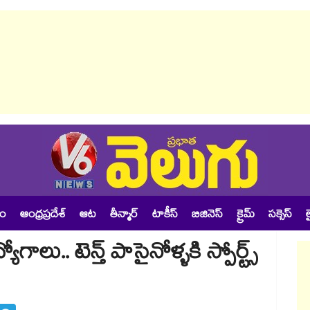
శం
ఆంధ్రప్రదేశ్
ఆట
తీన్మార్
టాకీస్
బిజినెస్
క్రైమ్
సక్సెస్
ల
ాలు.. టెన్త్ పాసైనోళ్ళకి స్పోర్ట్స్