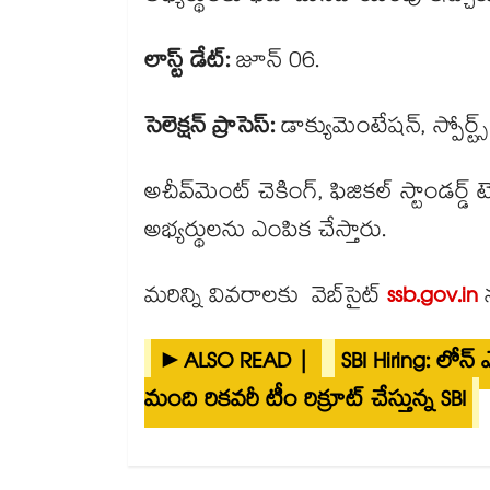
లాస్ట్ డేట్:
జూన్ 06.
సెలెక్షన్ ప్రాసెస్:
డాక్యుమెంటేషన్, స్పోర్ట్స
అచీవ్​మెంట్ చెకింగ్, ఫిజికల్ స్టాండర్డ్
అభ్యర్థులను ఎంపిక చేస్తారు.
మరిన్ని వివరాలకు వెబ్​సైట్
ssb.gov.in
న
►ALSO READ |
SBI Hiring: లోన
మంది రికవరీ టీం రిక్రూట్ చేస్తున్న SBI