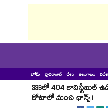
హోమ్
హైదరాబాద్
దేశం
తెలంగాణం
విదే
SSBలో 404 కానిస్టేబుల్ ఉద్యోగ
కోటాలో మంచి ఛాన్స్ !