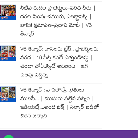
నీటిపారుదల ప్రాజెక్టులు-వరద నీరు |
ధరల పెంపు-చమురు, ఎలక్ట్రానిక్స్ |
బాలిక క్షమాపణ-ప్రధాని మోదీ | V6
తీన్మార్
V6 తీన్మార్: వానలకు బ్రేక్.. ప్రాజెక్టులకు
వరద | 16 ఫీట్ల కంటే ఎత్తుండొద్దు |
చందా చోరీ..స్కిట్ అదిరింది | ఇగ
సెలవు పెద్దన్న
V6 తీన్మార్ : వానలొచ్చే...రైతులు
మురిసే... | ముసురు పట్టిన పట్నం |
ఇడియట్స్...అంధ భక్త్ | సర్కార్ బడిలో
చికెన్ బిర్యానీ