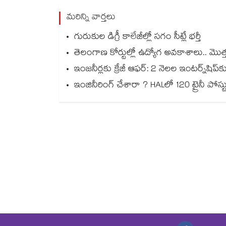
మరిన్ని వార్తలు
గురుకుల డిగ్రీ కాలేజీల్లో సగం సీట్లే భర్తీ
తెలంగాణ కోర్టుల్లో ఉద్యోగ అవకాశాలు.. మొత్తం
ఇంజనీర్లకు క్రేజీ ఆఫర్: 2 నెలల ఇంటర్న్‌షిప్‌
ఇంజినీరింగ్ చేశారా ? HALలో 120 ట్రైనీ పోస్