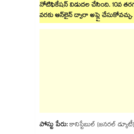
నోటిఫికేషన్ విడుదల చేసింది. 10వ తరగత
వరకు ఆన్‌లైన్‌ ద్వారా అప్లై చేసుకోవచ్చు.
పోస్టు పేరు:
కానిస్టేబుల్ (జనరల్ డ్యూటీ) స