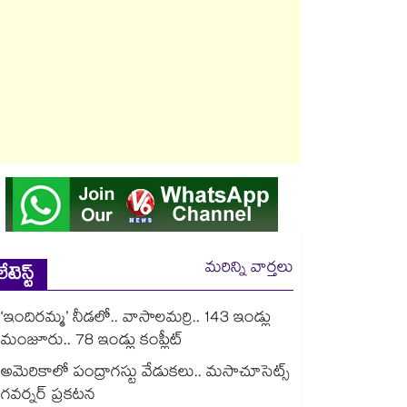
మరిన్ని వార్తలు
లేటెస్ట్
‘ఇందిరమ్మ’ నీడలో.. వాసాలమర్రి.. 143 ఇండ్లు
మంజూరు.. 78 ఇండ్లు కంప్లీట్
అమెరికాలో పంద్రాగస్టు వేడుకలు.. మసాచూసెట్స్
గవర్నర్ ప్రకటన