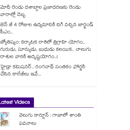
మోదీ రెండు దశాబ్దాల ప్రజాదరణకు రెండు
వారాల్లో దెబ్బ
జెన్ జీ 4 రోజుల ఉద్యమానికి దిగి వచ్చిన జార్ఖండ్
సీఎం..
జ్యోతిష్యం: కర్కాటక రాశిలో త్రిగ్రాహి యోగం..
గురుడు, సూర్యుడు, బుధుడు కలయిక.. నాలుగు
రాశుల వారికి అదృష్టయోగం..!
హైడ్రా కమిషనర్.. రంగనాథ్ సంతకం ఫోర్జరీ
చేసిన కాలేజీలు ఇవే...
Latest Videos
వెలుగు కార్టూన్ : గాజాలో శాంతి
పవనాలు