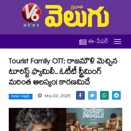
ఈ-పేపర్
Tourist Family OTT: రాజమౌళి మెచ్చిన
టూరిస్ట్ ఫ్యామిలీ.. ఓటీటీ స్ట్రీమింగ్
మరింత ఆలస్యం! కారణమిదే
May 22, 2025
సినిమా రివ్యూస్