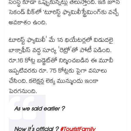
సంస్థ కూడా ఒప్పుకున్నట్లు తెలుస్తోంది. ఇక జూన్
సెకండ్ వీక్⁬లో ‘టూరిస్ట్‌‌ ఫ్యామిలీ’స్ట్రీమింగ్⁭కు వచ్చే
అవకాశం ఉంది.
టూరిస్ట్ ఫ్యామిలీ' మే 1న థియేటర్లలో విడుదలై
బాక్సాఫీస్ వద్ద సూర్య 'రెట్రో'తో పోటీ పడింది.
రూ.16 కోట్ల బడ్జెట్‌తో నిర్మించబడిన ఈ మూవీ
ఇప్పటివరకు రూ. 75 కోట్లకు పైగా వసూలు
చేసింది. కలెక్షన్ల లెక్క మున్ముందు ఇంకా
పెరగనుంది.
As we said earlier ?
Now it's official ?
#TouristFamily