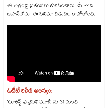
ఈ చిత్రంపై ప్రశంసలు కురిపించారు. మే 24న
జపాన్‌‌లోనూ ఈ సినిమా విడుదల కాబోతోంది.
ఓటీటీ రిలీజ్ ఆలస్యం:
‘టూరిస్ట్‌‌ ఫ్యామిలీ’మూవీ మే 31 నుంచి