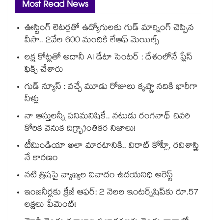
Most Read News
ఊస్టింగ్ లెటర్లతో ఉద్యోగులకు గుడ్ మార్నింగ్ చెప్పిన
వీసా.. 2వేల 600 మందికి లేఆఫ్ మెయిల్స్
లక్ష కోట్లతో అదానీ AI డేటా సెంటర్ : దేశంలోనే ప్లేస్
ఫిక్స్ చేశారు
గుడ్ న్యూస్ : వచ్చే మూడు రోజులు కృష్ణా నదికి భారీగా
నీళ్లు
నా ఆస్తులన్నీ పనిమనిషికే.. నటుడు రంగనాథ్ చివరి
కోరిక వెనుక దిగ్భ్రాంతికర నిజాలు!
టీమిండియా అలా మారటానికి.. విరాట్ కోహ్లీ, రవిశాస్త్రి
నే కారణం
నటి త్రిషపై వ్యాఖ్యల వివాదం ఉదయనిధి అరెస్ట్
ఇంజనీర్లకు క్రేజీ ఆఫర్: 2 నెలల ఇంటర్న్‌షిప్‌కు రూ.57
లక్షలు పేమెంట్!