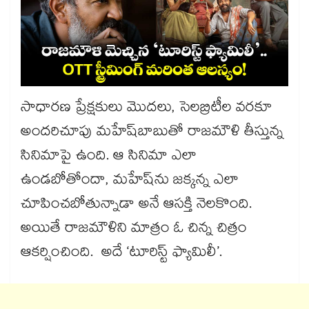
సాధారణ ప్రేక్షకులు మొదలు, సెలబ్రిటీల వరకూ
అందరిచూపు మహేష్‌‌బాబుతో రాజమౌళి తీస్తున్న
సినిమాపై ఉంది. ఆ సినిమా ఎలా
ఉండబోతోందా, మహేష్‌‌ను జక్కన్న ఎలా
చూపించబోతున్నాడా అనే ఆసక్తి నెలకొంది.
అయితే రాజమౌళిని మాత్రం ఓ చిన్న చిత్రం
ఆకర్షించింది. అదే ‘టూరిస్ట్‌‌ ఫ్యామిలీ’.