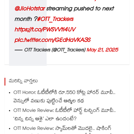
@JioHotstar
streaming pushed to next
month ?
#OTT_Trackers
https://t.co/PWSVVtI4UV
pic.twitter.com/GEdHaVKA3S
— OTT Trackers (@OTT_Trackers)
May 21, 2025
మరిన్ని వార్తలు
OTT Horror: ఓటీటీలోకి రూ.550 కోట్ల హారర్ మూవీ..
వెన్నులో వణుకు పుట్టించే ఆత్మల కథ
OTT Movie Review: ఓటీటీలో హార్ట్ టచ్చింగ్ మూవీ..
‘చిన్న చిన్న ఆశై’ ఎలా ఉందంటే?
OTT Movie Review: స్కామ్‌లతో మొదలై.. షాకింగ్