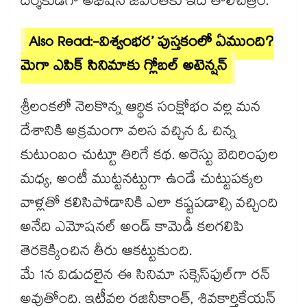
దర్శకుడిగా అభిషన్ జీవింత్‌‌కు ఇదే తొలిచిత్రం.
Also Read:-విశ్వంభర’ పుస్తకంలో ఏముంది?
మెగా ఎపిక్ సినిమాకు గ్లోబల్ అటెన్షన్
శ్రీలంకలో నెలకొన్న ఆర్థిక సంక్షోభం వల్ల మన
దేశానికి అక్రమంగా వలస వచ్చిన ఓ చిన్న
కుటుంబం చుట్టూ తిరిగే కథ. అరెస్టు బెదిరింపుల
మధ్య, అంటీ ముట్టనట్టుగా ఉండే చుట్టుపక్కల
వాళ్లతో కలిసిపోడానికి ఎలా కష్టపడాల్సి వచ్చింది
అనేది ఎమోషనల్‌‌ అండ్‌‌ కామెడీ కలగలిపి
తెరకెక్కించిన తీరు ఆకట్టుకుంది.
మే 1న విడుదలైన ఈ సినిమా సక్సెస్‌‌ఫుల్‌‌గా రన్
అవుతోంది. ఇటీవల రజినీకాంత్, శివకార్తికేయన్