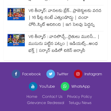
V6 తీన్మార్: వానలకు బ్రేక్.. ప్రాజెక్టులకు వరద
| 16 ఫీట్ల కంటే ఎత్తుండొద్దు | చందా
చోరీ..స్కిట్ అదిరింది | ఇగ సెలవు పెద్దన్న
V6 తీన్మార్ : వానలొచ్చే...రైతులు మురిసే... |
ముసురు పట్టిన పట్నం | ఇడియట్స్...అంధ
భక్త్ | సర్కార్ బడిలో చికెన్ బిర్యానీ
Facebook
Twitter
Instagram
YouTube
WhatsApp
Home
Contact Us
Privacy Policy
Grievance Redressal
Telugu News