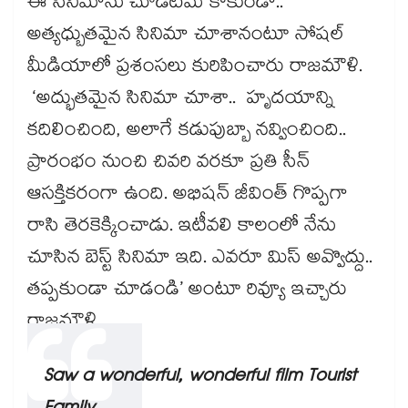
ఈ సినిమాను చూడటమే కాకుండా..
అత్యధ్బుతమైన సినిమా చూశానంటూ సోషల్
మీడియాలో ప్రశంసలు కురిపించారు రాజమౌళి.
‘అద్భుతమైన సినిమా చూశా.. హృదయాన్ని
కదిలించింది, అలాగే కడుపుబ్బా నవ్వించింది..
ప్రారంభం నుంచి చివరి వరకూ ప్రతి సీన్‌‌
ఆసక్తికరంగా ఉంది. అభిషన్‌‌ జీవింత్‌‌ గొప్పగా
రాసి తెరకెక్కించాడు. ఇటీవలి కాలంలో నేను
చూసిన బెస్ట్ సినిమా ఇది. ఎవరూ మిస్‌‌ అవ్వొద్దు..
తప్పకుండా చూడండి’ అంటూ రివ్యూ ఇచ్చారు
రాజమౌళి.
Saw a wonderful, wonderful film Tourist