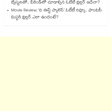
ట్విస్టులతో.. వీకెండ్‌లో చూడాల్సిన ఓటీటీ థ్రిల్లర్ ఇదేనా?
Movie Review: ‘ది ఈస్ట్ ప్యాలెస్’ ఓటీటీ రివ్యూ.. ఫాంటసీ
మిస్టరీ థ్రిల్లర్ ఎలా ఉందంటే?