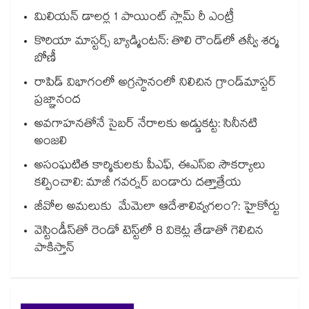
మిలియన్‌‌‌‌‌‌‌‌‌‌‌‌‌‌‌‌ డాలర్ల 1 పాయింట్‌‌‌‌‌‌‌‌‌‌‌‌‌‌‌‌ స్లామ్‌‌‌‌‌‌‌‌‌‌‌‌‌‌‌‌ రీ ఎంట్రీ
కొరియా మాస్టర్స్ బ్యాడ్మింటన్: తొలి రౌండ్‌లో తన్వీ శర్మ
బోణీ
రాపిడ్ విభాగంలో అగ్రస్థానంలో నిలిచిన గ్రాండ్‌మాస్టర్
ప్రజ్ఞానంద
అవగాహనతోనే సైబర్ నేరాలకు అడ్డుకట్ట: సినీనటి
అంజలి
అసంఘటిత కార్మికులకు పీఎఫ్, ఈఎస్ఐ సౌకర్యాలు
కల్పించాలి: మాజీ గవర్నర్ బండారు దత్తాత్రేయ
జీవోల అమలుకు మేమెలా ఆదేశాలివ్వగలం?: హైకోర్టు
వెస్టిండీస్‌తో రెండో టెస్ట్‌లో 8 వికెట్ల తేడాతో గెలిచిన
పాకిస్తాన్