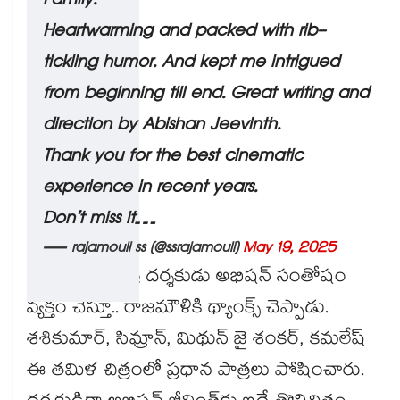
Family.
Heartwarming and packed with rib-
tickling humor. And kept me intrigued
from beginning till end. Great writing and
direction by Abishan Jeevinth.
Thank you for the best cinematic
experience in recent years.
Don’t miss it…
— rajamouli ss (@ssrajamouli)
May 19, 2025
ఇందుకు ఆ చిత్ర దర్శకుడు అభిషన్‌‌ సంతోషం
వ్యక్తం చేస్తూ.. రాజమౌళికి థ్యాంక్స్ చెప్పాడు.
శశికుమార్, సిమ్రాన్, మిథున్ జై శంకర్, కమలేష్
ఈ తమిళ చిత్రంలో ప్రధాన పాత్రలు పోషించారు.