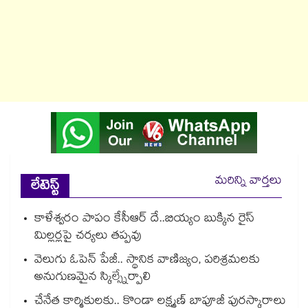
మరిన్ని వార్తలు
లేటెస్ట్
కాళేశ్వరం పాపం కేసీఆర్ దే..బియ్యం బుక్కిన రైస్
మిల్లర్లపై చర్యలు తప్పవు
వెలుగు ఓపెన్ పేజీ.. స్థానిక వాణిజ్యం, పరిశ్రమలకు
అనుగుణమైన స్కిల్స్నేర్పాలి
చేనేత కార్మికులకు.. కొండా లక్ష్మణ్ బాపూజీ పురస్కారాలు