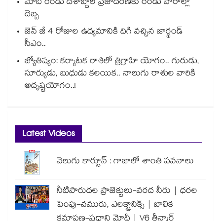
మోదీ రెండు దశాబ్దాల ప్రజాదరణకు రెండు వారాల్లో
దెబ్బ
జెన్ జీ 4 రోజుల ఉద్యమానికి దిగి వచ్చిన జార్ఖండ్
సీఎం..
జ్యోతిష్యం: కర్కాటక రాశిలో త్రిగ్రాహి యోగం.. గురుడు,
సూర్యుడు, బుధుడు కలయిక.. నాలుగు రాశుల వారికి
అదృష్టయోగం..!
Latest Videos
వెలుగు కార్టూన్ : గాజాలో శాంతి పవనాలు
నీటిపారుదల ప్రాజెక్టులు-వరద నీరు | ధరల
పెంపు-చమురు, ఎలక్ట్రానిక్స్ | బాలిక
క్షమాపణ-ప్రధాని మోదీ | V6 తీన్మార్