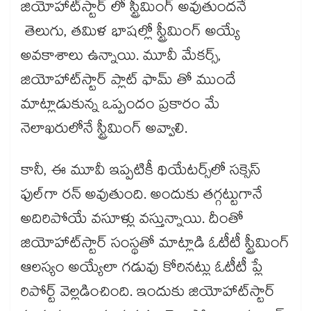
జియోహాట్‌స్టార్ లో స్ట్రీమింగ్ అవుతుందనే
తెలుగు, తమిళ భాషల్లో స్ట్రీమింగ్ అయ్యే
అవకాశాలు ఉన్నాయి. మూవీ మేకర్స్,
జియోహాట్‍స్టార్ ప్లాట్ ఫామ్ తో ముందే
మాట్లాడుకున్న ఒప్పందం ప్రకారం మే
నెలాఖరులోనే స్ట్రీమింగ్ అవ్వాలి.
కానీ, ఈ మూవీ ఇప్పటికీ థియేటర్స్⁬లో సక్సెస్
ఫుల్⁬గా రన్ అవుతుంది. అందుకు తగ్గట్టుగానే
అదిరిపోయే వసూళ్లు వస్తున్నాయి. దీంతో
జియోహాట్‍స్టార్ సంస్థతో మాట్లాడి ఓటీటీ స్ట్రీమింగ్
ఆలస్యం అయ్యేలా గడువు కోరినట్లు ఓటీటీ ప్లే
రిపోర్ట్ వెల్లడించింది. ఇందుకు జియోహాట్‍స్టార్