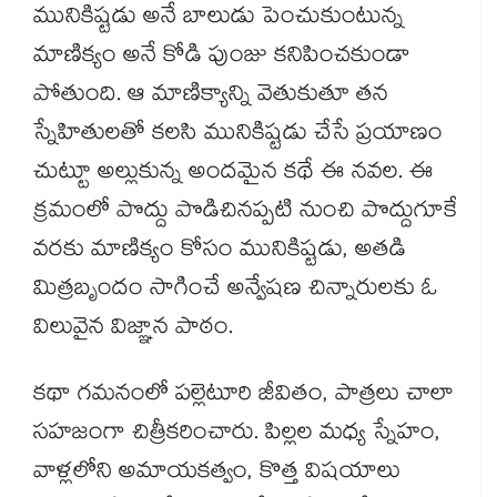
మునికిష్టడు అనే బాలుడు పెంచుకుంటున్న
మాణిక్యం అనే కోడి పుంజు కనిపించకుండా
పోతుంది. ఆ మాణిక్యాన్ని వెతుకుతూ తన
స్నేహితులతో కలసి మునికిష్టడు చేసే ప్రయాణం
చుట్టూ అల్లుకున్న అందమైన కథే ఈ నవల. ఈ
క్రమంలో పొద్దు పొడిచినప్పటి నుంచి పొద్దుగూకే
వరకు మాణిక్యం కోసం మునికిష్టడు, అతడి
మిత్రబృందం సాగించే అన్వేషణ చిన్నారులకు ఓ
విలువైన విజ్ఞాన పాఠం.
కథా గమనంలో పల్లెటూరి జీవితం, పాత్రలు చాలా
సహజంగా చిత్రీకరించారు. పిల్లల మధ్య స్నేహం,
వాళ్లలోని అమాయకత్వం, కొత్త విషయాలు