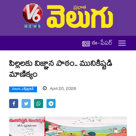
ఈ-పేపర్
పిల్లలకు విజ్ఞాన పాఠం.. మునికిష్టడి
మాణిక్యం
April 20, 2026
వెలుగు ఎక్స్‌క్లుసివ్