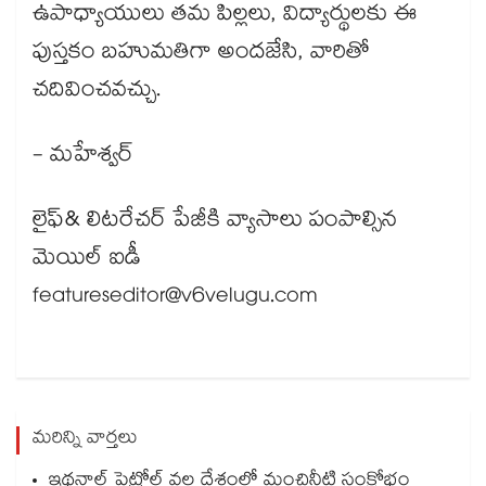
ఉపాధ్యాయులు తమ పిల్లలు, విద్యార్థులకు ఈ
పుస్తకం బహుమతిగా అందజేసి, వారితో
చదివించవచ్చు.
- మహేశ్వర్​
లైఫ్​& లిటరేచర్​ పేజీకి వ్యాసాలు పంపాల్సిన
మెయిల్​ ఐడీ
featureseditor@v6velugu.com
మరిన్ని వార్తలు
ఇథనాల్ పెట్రోల్ వల్ల దేశంలో మంచినీటి సంక్షోభం