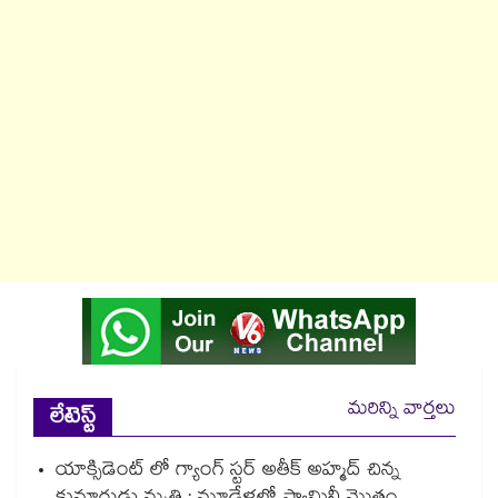
మరిన్ని వార్తలు
లేటెస్ట్
యాక్సిడెంట్ లో గ్యాంగ్ స్టర్ అతీక్ అహ్మద్ చిన్న