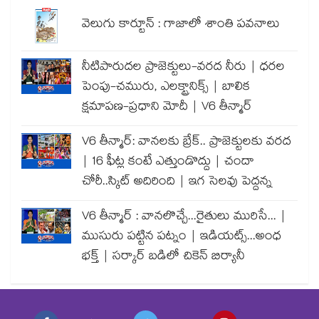
వెలుగు కార్టూన్ : గాజాలో శాంతి పవనాలు
నీటిపారుదల ప్రాజెక్టులు-వరద నీరు | ధరల
పెంపు-చమురు, ఎలక్ట్రానిక్స్ | బాలిక
క్షమాపణ-ప్రధాని మోదీ | V6 తీన్మార్
V6 తీన్మార్: వానలకు బ్రేక్.. ప్రాజెక్టులకు వరద
| 16 ఫీట్ల కంటే ఎత్తుండొద్దు | చందా
చోరీ..స్కిట్ అదిరింది | ఇగ సెలవు పెద్దన్న
V6 తీన్మార్ : వానలొచ్చే...రైతులు మురిసే... |
ముసురు పట్టిన పట్నం | ఇడియట్స్...అంధ
భక్త్ | సర్కార్ బడిలో చికెన్ బిర్యానీ