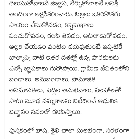
తెలుసుకోవాలనే జిజ్ఞాస, నేర్చుకోవాలనే ఆసక్తి
అందంగా అక్షరీకరించారు. పిల్లలు ఒకరికొకరు
సాయం చేసుకోవడం, కష్టసుఖాలు
పంచుకోవడం, కలసి తినడం, ఆటలాడుకోవడం,
అల్లరి చేయడం వంటివి చదువుతుంటే ఇప్పటికే
బాల్యాన్ని దాటి ఇతర దశల్లో ఉన్న పాఠకులకు
ఎన్నో జ్ఞాపకాలు గుర్తొస్తాయి. గ్రామీణ జీవితంలోని
బంధాలు, అనుబంధాలు, సామాజిక
అసమానతలు, పెద్దల అనుభవాలు, సలహాలతో
పాటు మూఢ నమ్మకాలను విభేదించే ఆధునిక
విజ్జానం నవలలో కనిపిస్తాయి.
పుస్తకంలో భాష, శైలి చాలా సులభంగా, సరళంగా