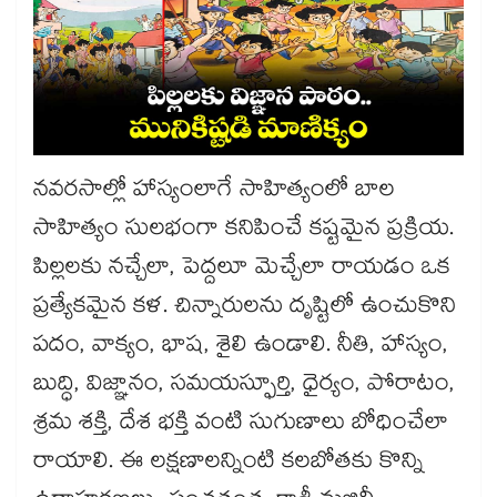
నవరసాల్లో హాస్యంలాగే సాహిత్యంలో బాల
సాహిత్యం సులభంగా కనిపించే కష్టమైన ప్రక్రియ.
పిల్లలకు నచ్చేలా, పెద్దలూ మెచ్చేలా రాయడం ఒక
ప్రత్యేకమైన కళ. చిన్నారులను దృష్టిలో ఉంచుకొని
పదం, వాక్యం, భాష, శైలి ఉండాలి. నీతి, హాస్యం,
బుద్ధి, విజ్ఞానం, సమయస్ఫూర్తి, ధైర్యం, పోరాటం,
శ్రమ శక్తి, దేశ భక్తి వంటి సుగుణాలు బోధించేలా
రాయాలి. ఈ లక్షణాలన్నింటి కలబోతకు కొన్ని