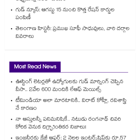
గుడ్ న్యూస్: ఆగస్టు 15 నుంచి కొత్త రేషన్ కార్డుల
పంపిణీ
తెలంగాణ హిస్టరీ: ప్రముఖ సూఫీ సాధువులు, వారి దర్గాల
వివరాలు
Most Read News
ఊస్టింగ్ లెటర్లతో ఉద్యోగులకు గుడ్ మార్నింగ్ చెప్పిన
వీసా.. 2వేల 600 మందికి లేఆఫ్ మెయిల్స్
టీమిండియా అలా మారటానికి.. విరాట్ కోహ్లీ, రవిశాస్త్రి
నే కారణం
నా ఆస్తులన్నీ పనిమనిషికే.. నటుడు రంగనాథ్ చివరి
కోరిక వెనుక దిగ్భ్రాంతికర నిజాలు!
ఇంజనీర్లకు క్రేజీ ఆఫర్: 2 నెలల ఇంటర్న్‌షిప్‌కు రూ.57