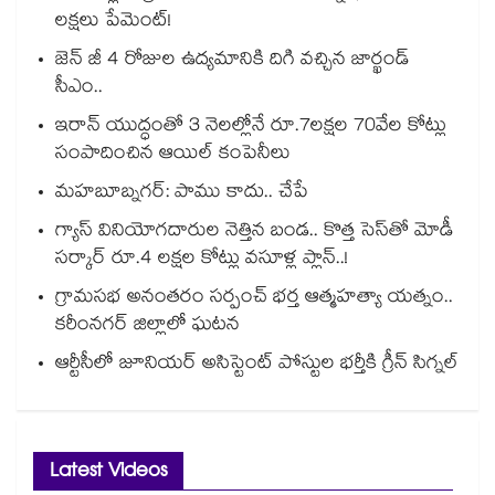
లక్షలు పేమెంట్!
జెన్ జీ 4 రోజుల ఉద్యమానికి దిగి వచ్చిన జార్ఖండ్
సీఎం..
ఇరాన్ యుద్ధంతో 3 నెలల్లోనే రూ.7లక్షల 70వేల కోట్లు
సంపాదించిన ఆయిల్ కంపెనీలు
మహబూబ్నగర్: పాము కాదు.. చేపే
గ్యాస్ వినియోగదారుల నెత్తిన బండ.. కొత్త సెస్‌తో మోడీ
సర్కార్ రూ.4 లక్షల కోట్లు వసూళ్ల ప్లాన్..!
గ్రామసభ అనంతరం సర్పంచ్ భర్త ఆత్మహత్యా యత్నం..
కరీంనగర్ జిల్లాలో ఘటన
ఆర్టీసీలో జూనియర్ అసిస్టెంట్‌‌ పోస్టుల భర్తీకి గ్రీన్‌‌ సిగ్నల్
Latest Videos