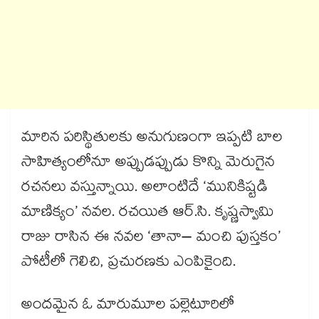
మారిన పరిస్థితులకు అనుగుణంగా ఇప్పటి బాల
సాహిత్యంలోనూ అప్పుడప్పుడు కొన్ని మెరుగైన
రచనలు వస్తున్నాయి. అలాంటిదే ‘మునికిష్టడి
మాణిక్యం’ నవల. రచయిత ఆర్​.సి. కృష్ణస్వామి
రాజు రాసిన ఈ నవల ‘తానా– మంచి పుస్తకం’
పోటీలో గెలిచి, ప్రచురణకు ఎంపికైంది.
అందమైన ఓ మారుమూల పల్లెటూరిలో