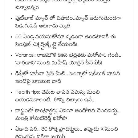
కుమారుడు మృతి : మూడేళ్లల్లో ఫ్యామిలీ మొత్తం
చిన్నాభిన్నం
ఫుట్‌బాల్ మ్యాచ్ లో విషాదం..మ్యాచ్ జరుగుతుండగా
పిడుగుపడి ఆటగాడు మృతి
50 ఏండ్ల వయసులోనూ దృఢంగా ఉండటానికి ఈ
సింపుల్ ఎక్సర్సైజ్స్ ట్రై చేయండి!
Varanasi: రాజమౌళి కఠిన భద్రతకు మరోసారి గండి..
‘వారణాసి’ నుంచి మహేష్ యాక్షన్ సీన్ లీక్!
ఢిల్లీలో హసీనా ప్రెస్ మీట్.. బంగ్లాలో షకీబుల్ హసన్
ఇంటిపై బాంబుల దాడి
Health tips: చెమట వాసన సమస్య నుంచి
బయడపడాలంటే.. కొన్ని చిట్కాలు ఇవే..
రాష్ట్రంలో కాంట్రాక్టర్లు ఎవరూ ఆందోళన చెందవద్దు..
మంత్రి కోమటిరెడ్డి భరోసా
ఏడాది పని.. 30 కొత్త ప్రొడక్టులు.. ఇప్పుడు X నుంచి
తప్పుకున్న నికితా బియర్