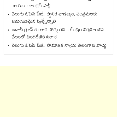
ఖాయం : కాంగ్రెస్ పార్టీ
వెలుగు ఓపెన్ పేజీ.. స్థానిక వాణిజ్యం, పరిశ్రమలకు
అనుగుణమైన స్కిల్స్నేర్పాలి
అదానీ గ్రూప్ కు తార బొగ్గు గని .. కేంద్రం నిర్వహించిన
వేలంలో సింగరేణికి నిరాశ
వెలుగు ఓపెన్ పేజీ.. సామాజిక న్యాయ తెలంగాణ పొద్దు