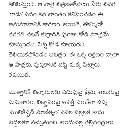
కనిపిస్తుంది. ఆ పాత్ర చిత్రణతోపాటు పేరు చివర
‘గాడు’ పదం కథ సాంతం కనిపించడం ఈ
అనుమానానికి కారణం. అయితే, తొమ్మిదో
తరగతి చదివే కుర్రాడికి పుంజు కోడి మాత్రమే
కూస్తుందని, పెట్ట కోడి కూయదని
తెలియకపోవడం విచిత్రం. ఈ ఒక్క లక్షణం ద్వారా
ఆ పాత్రకు, పుస్తకానికి దిష్టి చుక్క పెట్టారు
రచయిత.
మొత్తానికి చిన్నారులకు చదువుపై ప్రేమ, తెలుగుపై
మమకారం, విజ్ఞానంపై ఆసక్తి పెంచేలా ఉన్న
‘మునికిష్టడి మాణిక్యం’ నవల పిల్లలకే కాదు
పెద్దలకూ నచ్చుతుంది. అందువల్ల తల్లిదండ్రులు,