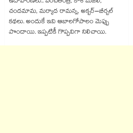
ఉదాహరణలు.. పంచతంత్ర, కాశీ మజిలీ,
చందమామ, మర్యాద రామన్న, అక్బర్​–బీర్బల్​
కథలు. అందుకే ఇవి ఆబాలగోపాలం మెప్పు
పొందాయి. ఇప్పటికీ గొప్పవిగా నిలిచాయి.