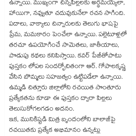
ఉన్నాయి. ముఖ్యంగా చిన్నపిల్లలకు అర్థమయ్యేలా,
హాయిగా, నవ్వుతూ చదువుకునేలా రచన సాగింది.
పదాలు, వాక్యాలు చిన్నారులకు తెలుగు భాషపై
ప్రేమ, మమకారం పెంచేలా ఉన్నాయి. పల్లెటూళ్లలో
తరచూ ఉపయోగించే సామెతలు, జాతీయాలు,
పొడుపు కథలు కనిపిస్తాయి. కవర్​ పేజీతోపాటు
పుస్తకం లోపల సందర్భోచితంగా ఆర్​. గోపాలకృష్ణ
వేసిన బొమ్మలు సహజత్వం ఉట్టిపడేలా ఉన్నాయి.
ఉమ్మడి చిత్తూరు జిల్లాలోని రచయిత సొంతూరు
ప్రత్యేకతను కూడా ఈ పుస్తకం ద్వారా పిల్లలు
తెలుసుకోగలగడం అదనం.
ఇక, మునికిష్టడి మిత్ర బృందంలోని బాలాజీపై
రచయితకు ప్రత్యేక అభిమానం ఉన్నట్లు