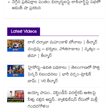
నెగ్గిన ప్రతిపక్షాల పంతం: విద్యార్థులపై లాఠీచార్జ్‎పై సభలో
అమిత్ షా ప్రకటన
Latest Videos
లాల్ దర్వాజా మహంకాళి బోనాలు | తీన్మార్
చంద్రవ్వ – భక్తులు, పోతరాజులు | నృత్యం –
భీమా | తీన్మార్
హైకోర్టు-ఉచిత పథకాలు | తెలంగాణలో కొత్త
పెన్షన్ నిబంధనలు | భారీ వర్షం-ట్రాఫిక్
జామ్ | V6 తీన్మార్
అయ్యో పాపం.. వెస్టిండీస్ వరల్డ్‌కప్ ఆశలపై
నీళ్లు చల్లిన ఆఫ్ఘన్.. క్వాలిఫికేషన్ రేసులో మళ్లీ
గందరగోళం!