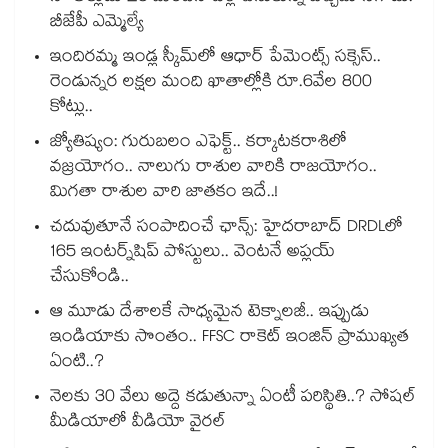
బీజేపీ ఎమ్మెల్యే
ఇందిరమ్మ ఇండ్ల స్కీమ్‌‌‌‌‌‌‌‌లో ఆధార్ పేమెంట్స్ సక్సెస్..
రెండున్నర లక్షల మంది ఖాతాల్లోకి రూ.6వేల 800
కోట్లు..
జ్యోతిష్యం: గురుబలం ఎఫెక్ట్.. కర్కాటకరాశిలో
వజ్రయోగం.. నాలుగు రాశుల వారికి రాజయోగం..
మిగతా రాశుల వారి జాతకం ఇదే..!
చదువుతూనే సంపాదించే ఛాన్స్: హైదరాబాద్ DRDLలో
165 ఇంటర్న్‌షిప్ పోస్టులు.. వెంటనే అప్లయ్
చేసుకోండి..
ఆ మూడు దేశాలకే సాధ్యమైన టెక్నాలజీ.. ఇప్పుడు
ఇండియాకు సొంతం.. FFSC రాకెట్ ఇంజిన్ ప్రాముఖ్యత
ఏంటి..?
నెలకు 30 వేలు అద్దె కడుతున్నా ఏంటీ పరిస్థితి..? సోషల్
మీడియాలో వీడియో వైరల్