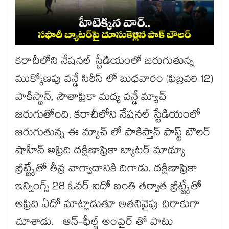
కరాచీలోని నేషనల్ స్టేడియంలో జరుగుతున్న
ముక్కోణపు వన్డే సిరీస్ లో బుధవారం (ఫిబ్రవరి 12)
పాకిస్థాన్, సౌతాఫ్రికా మధ్య వన్డే మ్యాచ్
జరుగుతోంది. కరాచీలోని నేషనల్ స్టేడియంలో
జరుగుతున్న ఈ మ్యాచ్ లో పాకిస్తాన్ ఫాస్ట్ బౌలర్
షాహీన్ అఫ్రిది దక్షిణాఫ్రికా బ్యాటర్ మాథ్యూ
బ్రీట్జ్కేతో తీవ్ర వాగ్వాదానికి దిగాడు. దక్షిణాఫ్రికా
ఇన్నింగ్స్ 28 ఓవర్ ఐదో బంతి తర్వాత బ్రీట్జ్కేతో
అఫ్రిది ఏదో మాట్లాడుతూ అతనివైపు చిరాకుగా
చూశాడు. ఆన్-ఫీల్డ్ అంపైర్ తో పాటు