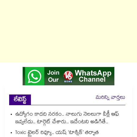
మరిన్ని వార్తలు
లేటెస్ట్
ఉద్యోగం కాదది నరకం.. నాలుగు నెలలుగా వీక్లీ ఆఫ్
ఇవ్వలేదు.. టార్గెట్ చేశారు.. ఇదేంటని అడిగితే..
Toxic ట్రైలర్ రివ్యూ.. యష్ ‘టాక్సిక్’ తర్వాత