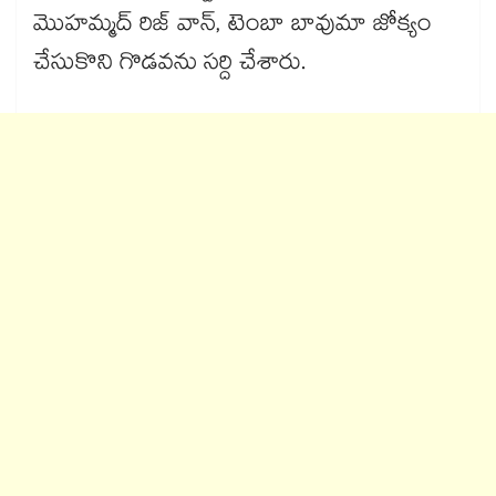
మొహమ్మద్ రిజ్ వాన్, టెంబా బావుమా జోక్యం
చేసుకొని గొడవను సర్ది చేశారు.