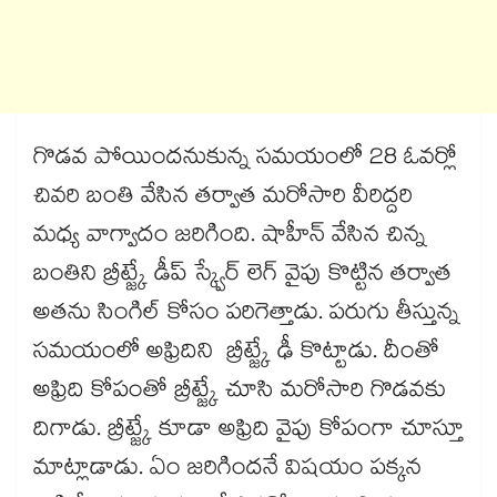
గొడవ పోయిందనుకున్న సమయంలో 28 ఓవర్లో
చివరి బంతి వేసిన తర్వాత మరోసారి వీరిద్దరి
మధ్య వాగ్వాదం జరిగింది. షాహీన్ వేసిన చిన్న
బంతిని బ్రీట్జ్కే డీప్ స్క్వేర్ లెగ్ వైపు కొట్టిన తర్వాత
అతను సింగిల్ కోసం పరిగెత్తాడు. పరుగు తీస్తున్న
సమయంలో అఫ్రిదిని బ్రీట్జ్కే ఢీ కొట్టాడు. దీంతో
అఫ్రిది కోపంతో బ్రీట్జ్కే చూసి మరోసారి గొడవకు
దిగాడు. బ్రీట్జ్కే కూడా అఫ్రిది వైపు కోపంగా చూస్తూ
మాట్లాడాడు. ఏం జరిగిందనే విషయం పక్కన