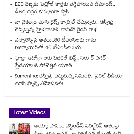
E20 దెబ్బకు పెట్రోల్ కార్లకు తగ్గిపోయిన డిమాండ్..
డీలర్ల దగ్గర కుప్పలుగా స్టాక్
నా వైకల్యం చూసి రైడ్స్ క్యాన్సిల్ చేస్తున్నరు.. కన్నీళ్లు
తెప్పిస్తున్న హైదరాబాద్ రాపిడో రైడర్ గాథ
ఎస్సారెస్పీపై ఆశలు..80 టీఎంసీలకు గాను
రిజర్వాయర్‌‌‌‌‌‌‌‌‌‌‌‌‌‌‌‌లో 40 టీఎంసీల నీరు
హైడ్రా ఉద్యోగాలకు ఫిజికల్ టెస్ట్.. సరూర్ నగర్
స్టేడియానికి పోటెత్తిన యూత్
Samantha: కన్నీళ్లు పెట్టుకున్న సమంత.. వైరల్ వీడియో
చూసి ఫ్యాన్స్ ఎమోషనల్!
Latest Videos
అయ్యో పాపం.. వెస్టిండీస్ వరల్డ్‌కప్ ఆశలపై