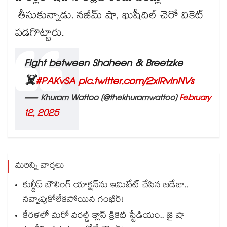
తీసుకున్నాడు. నజీమ్ షా, ఖుషీదిల్ చెరో వికెట్
పడగొట్టారు.
Fight between Shaheen & Breetzke
☠️
#PAKvSA
pic.twitter.com/2xiRvinNVs
— Khuram Wattoo (@thekhuramwattoo)
February
12, 2025
మరిన్ని వార్తలు
కుల్దీప్ బౌలింగ్ యాక్షన్‌ను ఇమిటేట్ చేసిన జడేజా..
నవ్వాపుకోలేకపోయిన గంభీర్!
కేరళలో మరో వరల్డ్ క్లాస్ క్రికెట్ స్టేడియం.. జై షా