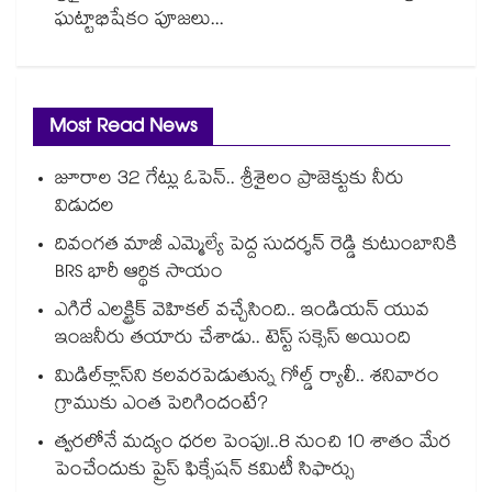
ఘట్టాభిషేకం పూజలు...
Most Read News
జూరాల 32 గేట్లు ఓపెన్.. శ్రీశైలం ప్రాజెక్టుకు నీరు
విడుదల
దివంగత మాజీ ఎమ్మెల్యే పెద్ద సుదర్శన్ రెడ్డి కుటుంబానికి
BRS భారీ ఆర్థిక సాయం
ఎగిరే ఎలక్ట్రిక్ వెహికల్ వచ్చేసింది.. ఇండియన్ యువ
ఇంజనీరు తయారు చేశాడు.. టెస్ట్ సక్సెస్ అయింది
మిడిల్‌క్లాస్‌ని కలవరపెడుతున్న గోల్డ్ ర్యాలీ.. శనివారం
గ్రాముకు ఎంత పెరిగిందంటే?
త్వరలోనే మద్యం ధ‌‌ర‌‌ల పెంపు!..8 నుంచి 10 శాతం మేర
పెంచేందుకు ప్రైస్ ఫిక్సేష‌‌న్ క‌‌మిటీ సిఫార్సు