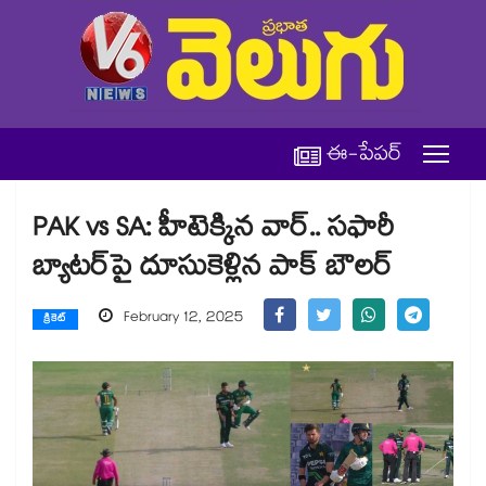
ఈ-పేపర్
PAK vs SA: హీటెక్కిన వార్.. సఫారీ
బ్యాటర్‌పై దూసుకెళ్లిన పాక్ బౌలర్
February 12, 2025
క్రికెట్