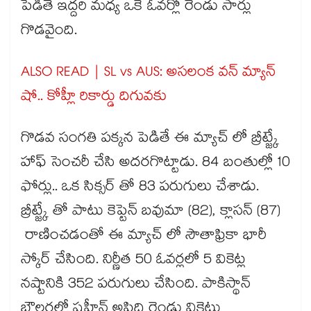
పెడితే ఇద్దరి మధ్య ఒకే ఓవర్లో రెండు సార్లు
గొడవైంది.
ALSO READ | SL vs AUS: అసలంక వన్ మ్యాన్
షో.. కోహ్లీ రికార్డు దిగువకు
గొడవ సంగతి పక్కన పెడితే ఈ మ్యాచ్ లో బ్రీట్జ్కే
హాఫ్ సెంచరీ చేసి అదరగొట్టాడు. 84 బంతుల్లో 10
ఫోర్లు.. ఒక సిక్సర్ తో 83 పరుగులు చేశాడు.
బ్రీట్జ్కే తో పాటు కెప్టెన్ బవుమా (82), క్లాసన్ (87)
రాణించడంతో ఈ మ్యాచ్ లో సౌతాఫ్రికా భారీ
స్కోర్ చేసింది. నిర్ణీత 50 ఓవర్లలో 5 వికెట్ల
నష్టానికి 352 పరుగులు చేసింది. పాకిస్థాన్
బౌలర్లలో షహీన్ అఫ్రిది రెండు వికెట్లు