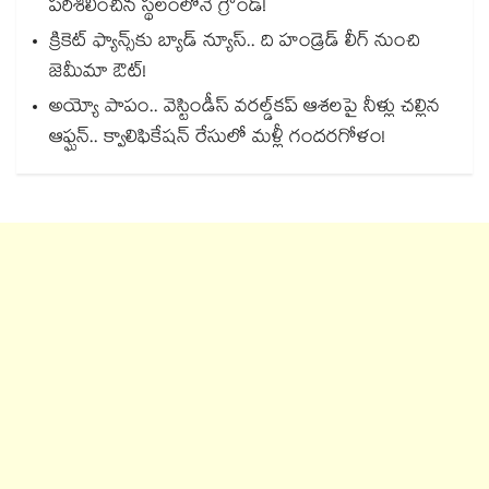
పరిశీలించిన స్థలంలోనే గ్రౌండ్!
క్రికెట్ ఫ్యాన్స్‌కు బ్యాడ్ న్యూస్.. ది హండ్రెడ్ లీగ్ నుంచి
జెమీమా ఔట్!
అయ్యో పాపం.. వెస్టిండీస్ వరల్డ్‌కప్ ఆశలపై నీళ్లు చల్లిన
ఆఫ్ఘన్.. క్వాలిఫికేషన్ రేసులో మళ్లీ గందరగోళం!