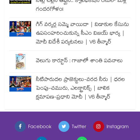
నీళ్లు చల్లిన ఆఫ్ఘన్.. క్వాలిఫికేషన్ రేసులో మళ్లీ
గందరగోళం!
గిగ్ వర్కర్ల సమ్మె వాయిదా | విడాకుల కేసును
ఉపసంహరించుకున్న సీఎం విజయ్ భార్య |
మోదీ విదేశీ పర్యటనలు | V6 తీన్మార్
వెలుగు కార్టూన్ : గాజాలో శాంతి పవనాలు
నీటిపారుదల ప్రాజెక్టులు-వరద నీరు | ధరల
పెంపు-చమురు, ఎలక్ట్రానిక్స్ | బాలిక
క్షమాపణ-ప్రధాని మోదీ | V6 తీన్మార్
Facebook
Twitter
Instagram