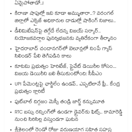
ఏమైపోతాడో..!
కిరాణా షాపుల్లో ఇవి కూడా అమ్ముతారా..? వరంగల్
జిల్లాలో ఎక్సైజ్ అధికారుల దాడుల్లో షాకింగ్ నిజాలు..
డీలిమిటేషన్‎పై తగ్గేదే లేదన్న విజయ్ సర్కార్..
నియోజకవర్గాల పునర్విభజనకు వ్యతిరేకంగా తీర్మానం
హైదరాబాద్⁪ చందానగర్⁫లో బెలూన్లలో నింపే గ్యాస్
సిలిండర్ పేలి తెగిపడిన కాలు
కూటమి ప్రభుత్వం హెరిటేజ్, ప్రైవేట్ డెయిరీల కోసం...
విజయ డెయిరీని బలి తీసుకుంటోంది: సీపీఎం
UPI పేమెంట్లపై ఛార్జీలేం ఉండవ్.. ఎప్పటిలానే ఫ్రీ.. కేంద్ర
ప్రభుత్వం క్లారిటీ
ఫుట్‎బాల్ దిగ్గజం మెస్సీ తండ్రి జార్జ్ కన్నుమూత
RTC బస్సు రన్నింగ్⁫లో ఉండగా డ్రైవర్‌కు ఫిట్స్.. కామారెడ్డి
నుంచి సిరిసిల్ల వస్తుండగా ఘటన
శ్రీశైలంలో రెండో రోజు వరుణయాగ సహిత సహస్ర