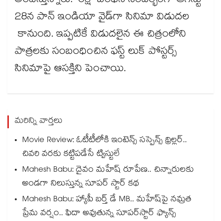
అందిస్తున్నారు. రక్షా బంధన్ సందర్భంగా ఆగస్టు
28న పాన్ ఇండియా వైడ్‌‌గా సినిమా విడుదల
కానుంది. ఇప్పటికే విడుదలైన ఈ చిత్రంలోని
పాత్రలకు సంబంధించిన ఫస్ట్ లుక్ పోస్టర్స్
సినిమాపై ఆసక్తిని పెంచాయి.
మరిన్ని వార్తలు
Movie Review: ఓటీటీలోకి ఇంటెన్స్ సస్పెన్స్ థ్రిల్లర్..
చివరి వరకు కట్టిపడేసే ట్విస్టులే
Mahesh Babu: దైవం మహేష్ రూపేణ.. చిన్నారులకు
అండగా నిలుస్తున్న సూపర్ స్టార్ కథ
Mahesh Babu: హ్యాపీ బర్త్ డే MB.. మహేష్‌పై నమ్రత
ప్రేమ వర్షం.. ఫిదా అవుతున్న సూపర్‌స్టార్ ఫ్యాన్స్