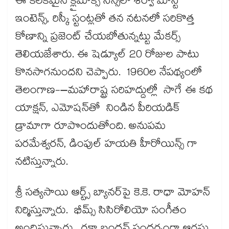
ఈ కీలకమైన క్లైమాక్స్‌‌ సీన్స్‌‌లో శర్వా మోస్ట్
ఇంటెన్స్, రిస్కీ స్టంట్లతో తన నటనలో సరికొత్త
కోణాన్ని ప్రజెంట్ చేయబోతున్నట్టు మేకర్స్
తెలియజేశారు. ఈ షెడ్యూల్ 20 రోజుల పాటు
కొనసాగనుందని చెప్పారు. 1960ల నేపథ్యంలో
తెలంగాణ-–మహారాష్ట్ర సరిహద్దుల్లో సాగే ఈ కథ
యాక్షన్, ఎమోషన్‌‌తో నిండిన పీరియడిక్
డ్రామాగా రూపొందుతోంది. అనుపమ
పరమేశ్వరన్, డింపుల్ హయతి హీరోయిన్స్‌ గా
నటిస్తున్నారు.
శ్రీ సత్యసాయి ఆర్ట్స్ బ్యానర్‌‌పై కె.కె. రాధా మోహన్
నిర్మిస్తున్నారు. భీమ్స్ సిసిరోలియో సంగీతం