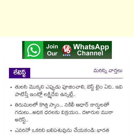
మరిన్ని వార్తలు
లేటెస్ట్
తులసి మొక్కని ఎప్పుడు పూజించాలి, బెస్ట్ టైం ఏది.. ఇవి
పాటిస్తే ఇంట్లో లక్ష్మిదేవి ఉన్నట్లే..
తిరుమలలో కొత్త స్కాం... నకిలీ ఆధార్ కార్డులతో
గదులు...అధిక ధరలకు విక్రయం.. దళారుల ముఠా
అరెస్ట్..
ఎవరినో ఒకరిని బలిపశువును చేయకండి: భారత