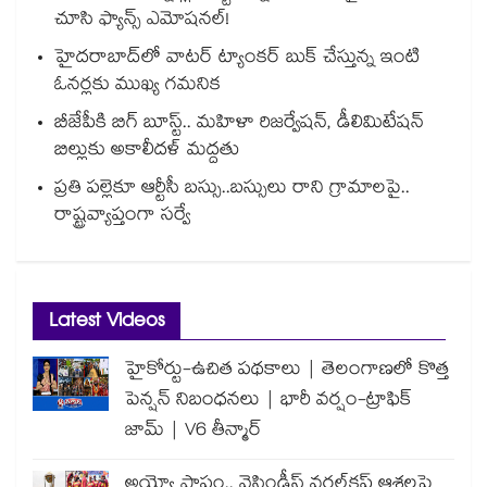
చూసి ఫ్యాన్స్ ఎమోషనల్!
హైదరాబాద్⁪లో వాటర్ ట్యాంకర్ బుక్ చేస్తున్న ఇంటి
ఓనర్లకు ముఖ్య గమనిక
బీజేపీకి బిగ్ బూస్ట్.. మహిళా రిజర్వేషన్, డీలిమిటేషన్
బిల్లుకు అకాలీదళ్ మద్దతు
ప్రతి పల్లెకూ ఆర్టీసీ బస్సు..బస్సులు రాని గ్రామాలపై..
రాష్ట్రవ్యాప్తంగా సర్వే
Latest Videos
హైకోర్టు-ఉచిత పథకాలు | తెలంగాణలో కొత్త
పెన్షన్ నిబంధనలు | భారీ వర్షం-ట్రాఫిక్
జామ్ | V6 తీన్మార్
అయ్యో పాపం.. వెస్టిండీస్ వరల్డ్‌కప్ ఆశలపై