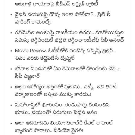
ఆటగాళ్ల గాయాలపై వీవీఎస్ లక్ష్మణ్ క్లారిటీ
వైభవ్ వయసుపై డౌట్స్ ఇంకా పోలేదా?.. బ్రెట్ లీ
షాకింగ్ కామెంట్స్!
గన్⁭మెన్⁭ల అంశంపై రాజకీయం తగదు.. మావోయిస్టుల
సమస్య తగ్గినందుకే భద్రత తగ్గించాం:డీజీపీ సీవీ ఆనంద్
Movie Review: ఓటీటీలోకి ఇంటెన్స్ సస్పెన్స్ థ్రిల్లర్..
చివరి వరకు కట్టిపడేసే ట్విస్టులే
బోనాల పండుగలో ఏఐ కెమెరాలతో దొంగలకు చెక్..:
సీపీ సజ్జనార్
అల్లం ఆరోగ్యం: అల్లంతో పులుసు.. చట్నీ.. ఇవి తింటే
వర్షాకాలంలో అస్సలు ముక్కు కారదు..!
మహారాష్ట్రలో భూకంపం..రెండుసార్లు కంపించిన
భూమి.. భయంతో పరుగులు పెట్టిన జనం
అలా ఆడకూడదు మియా: సిరాజ్‌కి కేఎల్ రాహుల్
బ్యాటింగ్ పాఠాలు.. వీడియో వైరల్!